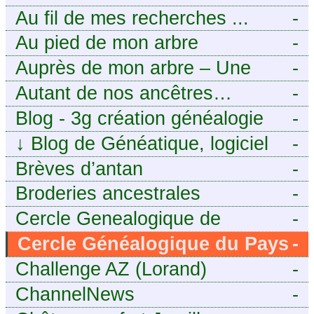
Généalogie Familiale
Au fil de mes recherches ...
-
Au pied de mon arbre
-
Auprès de mon arbre – Une
-
histoire de racines
Autant de nos ancêtres…
-
Blog - 3g création généalogie
-
↓
Blog de Généatique, logiciel
-
de généalogie
Brèves d’antan
-
Broderies ancestrales
-
Cercle Genealogique de
-
l’Aveyron
Cercle Généalogique du Pays
-
de Caux - Seine-Maritime
Challenge AZ (Lorand)
-
ChannelNews
-