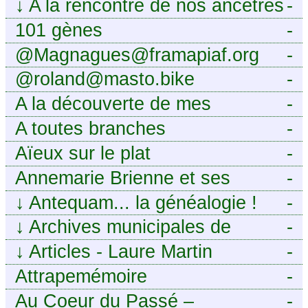
↓
A la rencontre de nos ancêtres
-
101 gènes
-
@Magnagues@framapiaf.org
-
@roland@masto.bike
-
A la découverte de mes
-
ancêtres
A toutes branches
-
Aïeux sur le plat
-
Annemarie Brienne et ses
-
challenges de A à Z
↓
Antequam... la généalogie !
-
↓
Archives municipales de
-
Montpellier
↓
Articles - Laure Martin
-
Attrapemémoire
-
Au Coeur du Passé –
-