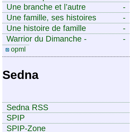
Une branche et l’autre
-
Une famille, ses histoires
-
Une histoire de famille
-
Warrior du Dimanche -
-
Publication à caractère
opml
intermittent, approximatif et
dilettante.
Sedna
Sedna RSS
SPIP
SPIP-Zone