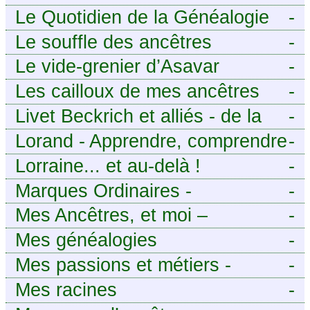
Le Quotidien de la Généalogie
-
Le souffle des ancêtres
-
Le vide-grenier d’Asavar
-
Les cailloux de mes ancêtres
-
Livet Beckrich et alliés - de la
-
généalogie à l’écriture.
Lorand - Apprendre, comprendre
-
et transmettre pour exister.
Lorraine... et au-delà !
-
(Descartes)
Marques Ordinaires -
-
Généalogie de Moselle et
Mes Ancêtres, et moi –
-
d’ailleurs
Découvrez mes aïeux en Ille-et-
Mes généalogies
-
Vilaine et ailleurs
Mes passions et métiers -
-
Généalogie et Tir à l’Arc
Mes racines
-