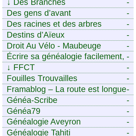
↓
Des Branches
-
Des gens d’avant
-
Des racines et des arbres
-
Destins d’Aïeux
-
Droit Au Vélo - Maubeuge
-
Sambre-Avesnois
Écrire sa généalogie facilement,
-
sans stress avec Généalordi
↓
FFCT
-
Fouilles Trouvailles
-
Framablog – La route est longue
-
mais la voie est libre…
Généa-Scribe
-
Généa79
-
Généalogie Aveyron
-
Généalogie Tahiti
-