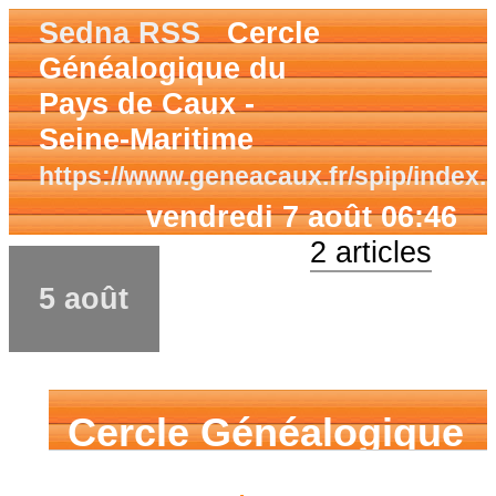
Sedna RSS
Cercle
Généalogique du
Pays de Caux -
Seine-Maritime
https://www.geneacaux.fr/spip/index.
vendredi 7 août 06:46
2 articles
5 août
Cercle Généalogique