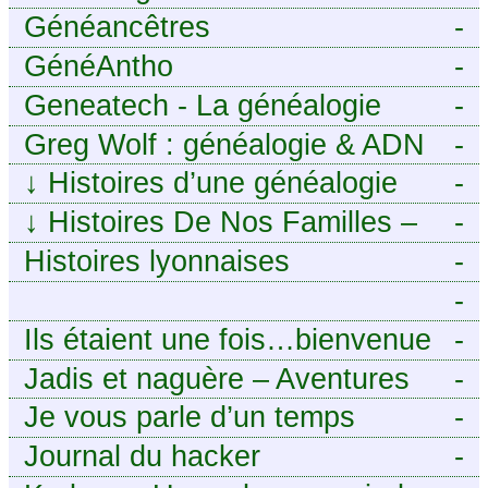
Généancêtres
-
GénéAntho
-
Geneatech - La généalogie
-
numérique à portée de tous
Greg Wolf : généalogie & ADN
-
↓
Histoires d’une généalogie
-
Léonarde
↓
Histoires De Nos Familles –
-
Blog de généalogie
Histoires lyonnaises
-
-
https://aieuxetfinesherbes.wordpre
Ils étaient une fois…bienvenue
-
chez mes ancêtres. – Une
Jadis et naguère – Aventures
-
histoire tourangelle, mais pas
généalogiques de l’Atlantique
Je vous parle d’un temps
-
seulement.
aux contreforts des Alpes
Journal du hacker
-