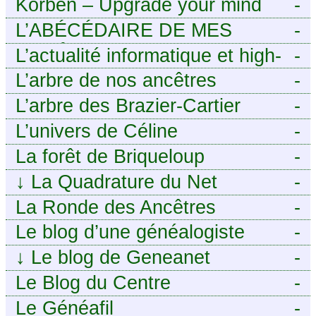
Korben – Upgrade your mind
-
L’ABÉCÉDAIRE DE MES
-
ANCÊTRES – Tout ce que
L’actualité informatique et high-
-
j’aurais aimé savoir sur ma
tech pour décideurs IT.
L’arbre de nos ancêtres
-
famille mais n’ai jamais osé
L’arbre des Brazier-Cartier
-
demander
L’univers de Céline
-
La forêt de Briqueloup
-
↓
La Quadrature du Net
-
La Ronde des Ancêtres
-
Le blog d’une généalogiste
-
↓
Le blog de Geneanet
-
Le Blog du Centre
-
Généalogique de Touraine -
Le Généafil
-