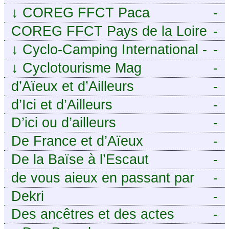
↓
COREG FFCT Paca
-
COREG FFCT Pays de la Loire
-
↓
Cyclo-Camping International -
-
Le voyage à vélo
↓
Cyclotourisme Mag
-
d’Aïeux et d’Ailleurs
-
d’Ici et d’Ailleurs
-
D’ici ou d’ailleurs
-
De France et d’Aïeux
-
De la Baïse à l’Escaut
-
de vous aieux en passant par
-
moi
Dekri
-
Des ancêtres et des actes
-