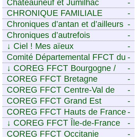
Châteauneuf et Jumilhac
-
CHRONIQUE FAMILIALE
-
Chroniques d’antan et d’ailleurs
-
Chroniques d’autrefois
-
↓
Ciel ! Mes aïeux
-
Comité Départemental FFCT du
-
Cher
↓
COREG FFCT Bourgogne /
-
Franche-Comté
COREG FFCT Bretagne
-
COREG FFCT Centre-Val de
-
Loire
COREG FFCT Grand Est
-
COREG FFCT Hauts de France
-
↓
COREG FFCT Île-de-France
-
COREG FFCT Occitanie
-