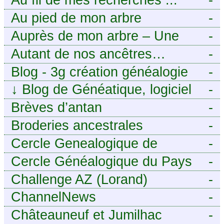
Au pied de mon arbre
-
Auprès de mon arbre – Une
-
histoire de racines
Autant de nos ancêtres…
-
Blog - 3g création généalogie
-
↓
Blog de Généatique, logiciel
-
de généalogie
Brèves d’antan
-
Broderies ancestrales
-
Cercle Genealogique de
-
l’Aveyron
Cercle Généalogique du Pays
-
de Caux - Seine-Maritime
Challenge AZ (Lorand)
-
ChannelNews
-
Châteauneuf et Jumilhac
-