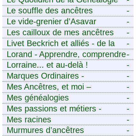
Le souffle des ancêtres
-
Le vide-grenier d’Asavar
-
Les cailloux de mes ancêtres
-
Livet Beckrich et alliés - de la
-
généalogie à l’écriture.
Lorand - Apprendre, comprendre
-
et transmettre pour exister.
Lorraine... et au-delà !
-
(Descartes)
Marques Ordinaires -
-
Généalogie de Moselle et
Mes Ancêtres, et moi –
-
d’ailleurs
Découvrez mes aïeux en Ille-et-
Mes généalogies
-
Vilaine et ailleurs
Mes passions et métiers -
-
Généalogie et Tir à l’Arc
Mes racines
-
Murmures d’ancêtres
-