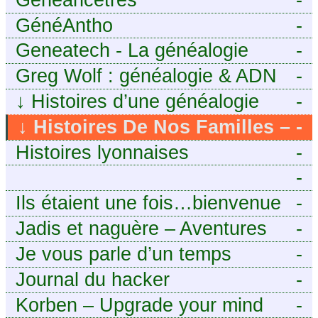
GénéAntho
-
Geneatech - La généalogie
-
numérique à portée de tous
Greg Wolf : généalogie & ADN
-
↓
Histoires d’une généalogie
-
Léonarde
↓
Histoires De Nos Familles –
-
Blog de généalogie
Histoires lyonnaises
-
-
https://aieuxetfinesherbes.wordpre
Ils étaient une fois…bienvenue
-
chez mes ancêtres. – Une
Jadis et naguère – Aventures
-
histoire tourangelle, mais pas
généalogiques de l’Atlantique
Je vous parle d’un temps
-
seulement.
aux contreforts des Alpes
Journal du hacker
-
Korben – Upgrade your mind
-