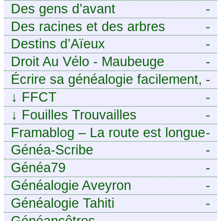
Des gens d’avant
-
Des racines et des arbres
-
Destins d’Aïeux
-
Droit Au Vélo - Maubeuge
-
Sambre-Avesnois
Écrire sa généalogie facilement,
-
sans stress avec Généalordi
↓
FFCT
-
↓
Fouilles Trouvailles
-
Framablog – La route est longue
-
mais la voie est libre…
Généa-Scribe
-
Généa79
-
Généalogie Aveyron
-
Généalogie Tahiti
-
Généancêtres
-