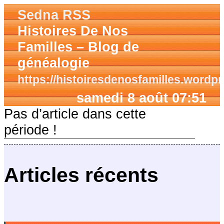
Sedna RSS
Histoires De Nos
Familles – Blog de
généalogie
https://histoiresdenosfamilles.wordp
samedi 8 août 07:51
Pas d’article dans cette
période !
Articles récents