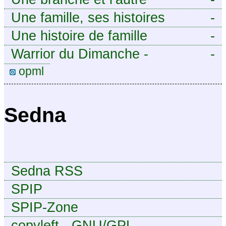
Une famille, ses histoires
-
Une histoire de famille
-
Warrior du Dimanche -
-
Publication à caractère
opml
intermittent, approximatif et
dilettante.
Sedna
Sedna RSS
SPIP
SPIP-Zone
copyleft - GNU/GPL