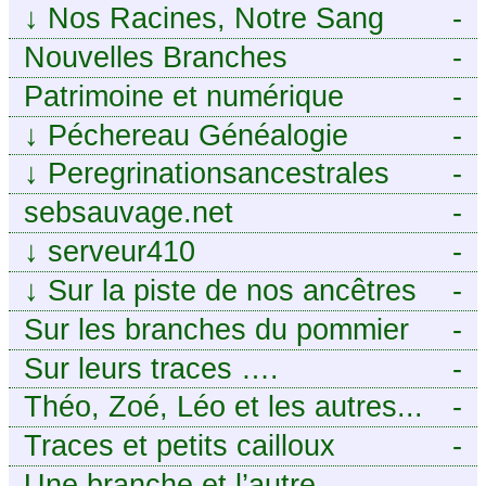
↓
Nos Racines, Notre Sang
-
Nouvelles Branches
-
Patrimoine et numérique
-
↓
Péchereau Généalogie
-
↓
Peregrinationsancestrales
-
sebsauvage.net
-
↓
serveur410
-
↓
Sur la piste de nos ancêtres
-
en Périgord.
Sur les branches du pommier
-
Sur leurs traces ….
-
Théo, Zoé, Léo et les autres...
-
Traces et petits cailloux
-
Une branche et l’autre
-