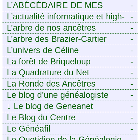
L’ABÉCÉDAIRE DE MES
-
ANCÊTRES – Tout ce que
L’actualité informatique et high-
-
j’aurais aimé savoir sur ma
tech pour décideurs IT.
L’arbre de nos ancêtres
-
famille mais n’ai jamais osé
L’arbre des Brazier-Cartier
-
demander
L’univers de Céline
-
La forêt de Briqueloup
-
La Quadrature du Net
-
La Ronde des Ancêtres
-
Le blog d’une généalogiste
-
↓
Le blog de Geneanet
-
Le Blog du Centre
-
Généalogique de Touraine -
Le Généafil
-
Le Quotidien de la Généalogie
-