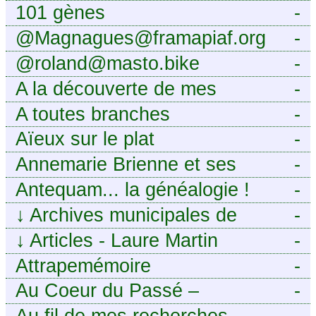
101 gènes
-
@Magnagues@framapiaf.org
-
@roland@masto.bike
-
A la découverte de mes
-
ancêtres
A toutes branches
-
Aïeux sur le plat
-
Annemarie Brienne et ses
-
challenges de A à Z
Antequam... la généalogie !
-
↓
Archives municipales de
-
Montpellier
↓
Articles - Laure Martin
-
Attrapemémoire
-
Au Coeur du Passé –
-
Généalogie Familiale
Au fil de mes recherches ...
-