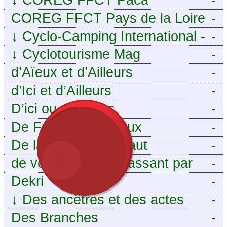
COREG FFCT Pays de la Loire
-
↓
Cyclo-Camping International -
-
Le voyage à vélo
↓
Cyclotourisme Mag
-
d’Aïeux et d’Ailleurs
-
d’Ici et d’Ailleurs
-
D’ici ou d’ailleurs
-
De France et d’Aïeux
-
De la Baïse à l’Escaut
-
de vous aieux en passant par
-
moi
Dekri
-
↓
Des ancêtres et des actes
-
Des Branches
-