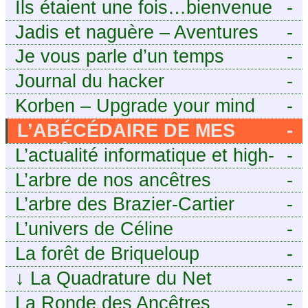
https://aieuxetfinesherbes.wordpre
Ils étaient une fois…bienvenue
-
chez mes ancêtres. – Une
Jadis et naguère – Aventures
-
histoire tourangelle, mais pas
généalogiques de l’Atlantique
Je vous parle d’un temps
-
seulement.
aux contreforts des Alpes
Journal du hacker
-
Korben – Upgrade your mind
-
L’ABÉCÉDAIRE DE MES
-
ANCÊTRES – Tout ce que
L’actualité informatique et high-
-
j’aurais aimé savoir sur ma
tech pour décideurs IT.
L’arbre de nos ancêtres
-
famille mais n’ai jamais osé
L’arbre des Brazier-Cartier
-
demander
L’univers de Céline
-
La forêt de Briqueloup
-
↓
La Quadrature du Net
-
La Ronde des Ancêtres
-