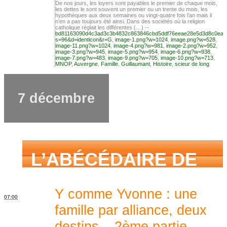
De nos jours, les loyers sont payables le premier de chaque mois,
les dettes le sont souvent un premier ou un trente du mois, les
hypothèques aux deux semaines ou vingt-quatre fois l’an mais il
n’en a pas toujours été ainsi. Dans des sociétés où la religion
aimé savoir sur ma
catholique réglait les différentes (…) --
bd81163090d4c3ad3c3b4832c863846cbd5ddf76eeae28e5d3d8c0ea2
s=96&d=identicon&r=G
,
image-1.png?w=1024
,
image.png?w=528
,
image-11.png?w=1024
,
image-4.png?w=981
,
image-2.png?w=952
,
image-3.png?w=945
,
image-5.png?w=954
,
image-6.png?w=938
,
image-7.png?w=483
,
image-9.png?w=705
,
image-10.png?w=713
,
famille mais n’ai
MNOP
,
Auvergne
,
Famille
,
Guillaumant
,
Histoire
,
scieur de long
7 décembre
jamais osé
demander
L’ABÉCÉDAIRE DE
MES ANCÊTRES –
Y comme Yvonne : une
07:00
famille par alliance, deux
destins – 2ème partie
-