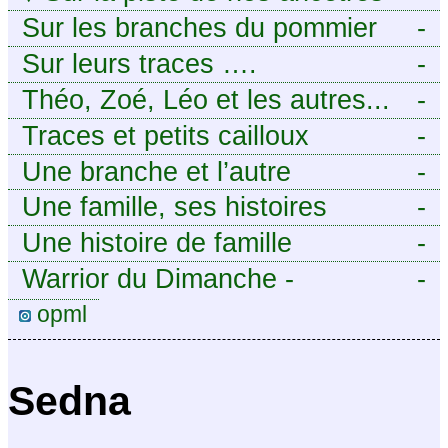
en Périgord.
Sur les branches du pommier
-
Sur leurs traces ….
-
Théo, Zoé, Léo et les autres...
-
Traces et petits cailloux
-
Une branche et l’autre
-
Une famille, ses histoires
-
Une histoire de famille
-
Warrior du Dimanche -
-
Publication à caractère
opml
intermittent, approximatif et
dilettante.
Sedna