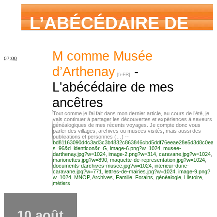
L’ABÉCÉDAIRE DE
MES ANCÊTRES –
M comme Musée
07:00
d’Arthenay
-
L'abécédaire de mes
Tout ce que j’aurais
ancêtres
Tout comme je l’ai fait dans mon dernier article, au cours de l’été, je
vais continuer à partager les découvertes et expériences à saveurs
aimé savoir sur ma
généalogiques de mes récents voyages. Je compte donc vous
parler des villages, archives ou musées visités, mais aussi des
publications et personnes (…) --
bd81163090d4c3ad3c3b4832c863846cbd5ddf76eeae28e5d3d8c0ea2
s=96&d=identicon&r=G
,
image-6.png?w=1024
,
musee-
darthenay.jpg?w=1024
,
image-2.png?w=314
,
caravane.jpg?w=1024
,
famille mais n’ai
marionettes.jpg?w=890
,
maquette-de-representation.jpg?w=1024
,
documents-darchives-musee.jpg?w=1024
,
interieur-dune-
caravane.jpg?w=771
,
lettres-de-mairies.jpg?w=1024
,
image-9.png?
w=1024
,
MNOP
,
Archives
,
Famille
,
Forains
,
généalogie
,
Histoire
,
métiers
jamais osé
10 août