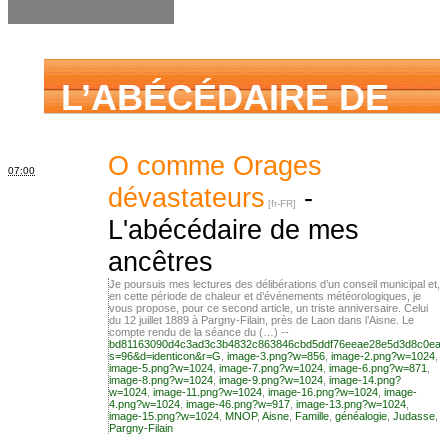
demander
L’ABÉCÉDAIRE DE
MES ANCÊTRES –
O comme Orages
07:00
dévastateurs
-
L'abécédaire de mes
Tout ce que j’aurais
ancêtres
Je poursuis mes lectures des délibérations d’un conseil municipal et,
en cette période de chaleur et d’événements météorologiques, je
aimé savoir sur ma
vous propose, pour ce second article, un triste anniversaire. Celui
du 12 juillet 1889 à Pargny-Filain, près de Laon dans l’Aisne. Le
compte rendu de la séance du (…) --
bd81163090d4c3ad3c3b4832c863846cbd5ddf76eeae28e5d3d8c0ea2
s=96&d=identicon&r=G
,
image-3.png?w=856
,
image-2.png?w=1024
,
image-5.png?w=1024
,
image-7.png?w=1024
,
image-6.png?w=871
,
famille mais n’ai
image-8.png?w=1024
,
image-9.png?w=1024
,
image-14.png?
w=1024
,
image-11.png?w=1024
,
image-16.png?w=1024
,
image-
4.png?w=1024
,
image-46.png?w=917
,
image-13.png?w=1024
,
image-15.png?w=1024
,
MNOP
,
Aisne
,
Famille
,
généalogie
,
Judasse
,
Pargny-Filain