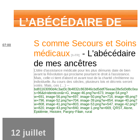
L’ABÉCÉDAIRE DE
MES ANCÊTRES –
S comme Secours et Soins
07:00
médicaux
-
L'abécédaire
de mes ancêtres
Tout ce que j’aurais
L’idée d’assistance médicale pour les plus démunis date de bien
avant la Révolution qui proclame pourtant le droit à l’assistance.
Mais, celle-ci tient d’abord et avant tout de la charité chrétienne ou
individuelle. Au cours des siècles, plusieurs lois et décrets seront
aimé savoir sur ma
votés. Mais, ces (…) --
bd81163090d4c3ad3c3b4832c863846cbd5ddf76eeae28e5d3d8c0ea2
s=96&d=identicon&r=G
,
image-46.png?w=673
,
image-54.png?
w=691
,
image-56.png?w=697
,
image-50.png?w=716
,
image-48.png?
w=796
,
image-52.png?w=704
,
image-39.png?w=854
,
image-40.png?
w=808
,
image-41.png?w=803
,
image-53.png?w=547
,
image-42.png?
famille mais n’ai
w=820
,
image-43.png?w=840
,
image-1.png?w=669
,
QRST
,
Aisne
,
Epidémie
,
Histoire
,
Pargny-Filain
,
rural
jamais osé
12 juillet