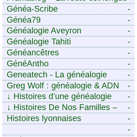
mais la voie est libre…
Généa-Scribe
-
Généa79
-
Généalogie Aveyron
-
Généalogie Tahiti
-
Généancêtres
-
GénéAntho
-
Geneatech - La généalogie
-
numérique à portée de tous
Greg Wolf : généalogie & ADN
-
↓
Histoires d’une généalogie
-
Léonarde
↓
Histoires De Nos Familles –
-
Blog de généalogie
Histoires lyonnaises
-
-