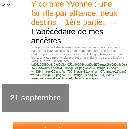
MES ANCÊTRES –
Y comme Yvonne : une
07:00
famille par alliance, deux
destins – 1ère partie
-
Tout ce que j’aurais
L'abécédaire de mes
ancêtres
aimé savoir sur ma
Si le principe de l’abécédaire m’a le plus souvent servi, il a quand
même ses inconvénients surtout quand on cherche des sujets
d’intérêt pour ces lettres mal aimées de la langue française comme
les k, w, x et surtout y. Malheureusement, dans mon arbre je n’ai ni
Yves, ni Yvon. Du côté des (…) --
famille mais n’ai
bd81163090d4c3ad3c3b4832c863846cbd5ddf76eeae28e5d3d8c0ea2
s=96&d=identicon&r=G
,
image-21.png?w=967
,
image-15.png?
w=939
,
image-16.png?w=753
,
image-22.png?w=407
,
image-17.png?
w=735
,
image-19.png?w=739
,
image-20.png?w=563
,
VWXYZ
,
Femmes
,
généalogie
,
Griffart
,
Histoire
,
voyages
jamais osé
21 septembre
demander