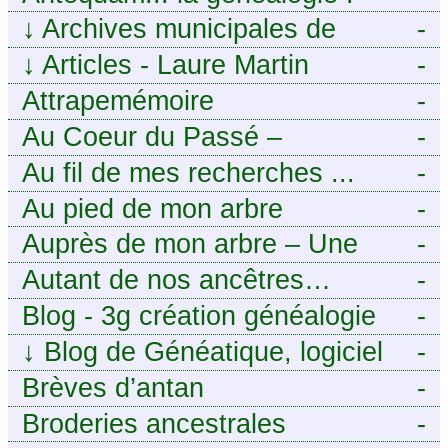
↓
Archives municipales de
-
Montpellier
↓
Articles - Laure Martin
-
Attrapemémoire
-
Au Coeur du Passé –
-
Généalogie Familiale
Au fil de mes recherches ...
-
Au pied de mon arbre
-
Auprès de mon arbre – Une
-
histoire de racines
Autant de nos ancêtres…
-
Blog - 3g création généalogie
-
↓
Blog de Généatique, logiciel
-
de généalogie
Brèves d’antan
-
Broderies ancestrales
-