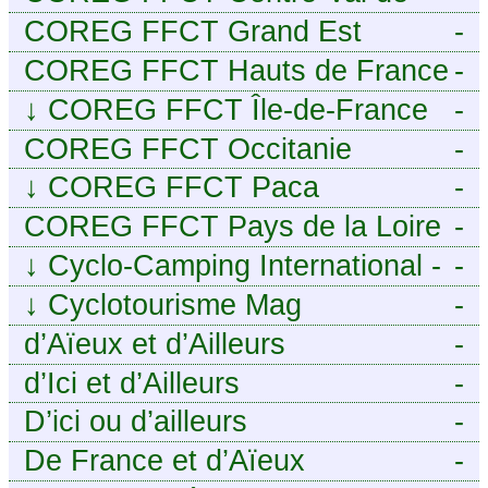
Loire
COREG FFCT Grand Est
-
COREG FFCT Hauts de France
-
↓
COREG FFCT Île-de-France
-
COREG FFCT Occitanie
-
↓
COREG FFCT Paca
-
COREG FFCT Pays de la Loire
-
↓
Cyclo-Camping International -
-
Le voyage à vélo
↓
Cyclotourisme Mag
-
d’Aïeux et d’Ailleurs
-
d’Ici et d’Ailleurs
-
D’ici ou d’ailleurs
-
De France et d’Aïeux
-