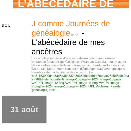
L’ABÉCÉDAIRE DE
MES ANCÊTRES –
J comme Journées de
07:00
généalogie
-
L'abécédaire de mes
Tout ce que j’aurais
ancêtres
Je complète ma série d’articles estivaux avec une dernière
escapade à saveur généalogique. Vivant au Canada, tout en ayant
aimé savoir sur ma
des ancêtres essentiellement français, je travaille surtout en ligne.
De ce fait, j’ai rarement l’occasion d’échanger, sauf avec quelques
membres de ma famille ou des amis, (…) --
bd81163090d4c3ad3c3b4832c863846cbd5ddf76eeae28e5d3d8c0ea2
s=96&d=identicon&r=G
,
image-15.png?w=1024
,
image-10.png?
w=1024
,
image-12.png?w=1024
,
image-11.png?w=974
,
image-
famille mais n’ai
7.png?w=1024
,
image-13.png?w=1024
,
IJKL
,
Archives
,
Famille
,
genealogie
,
Italie
jamais osé
31 août
demander