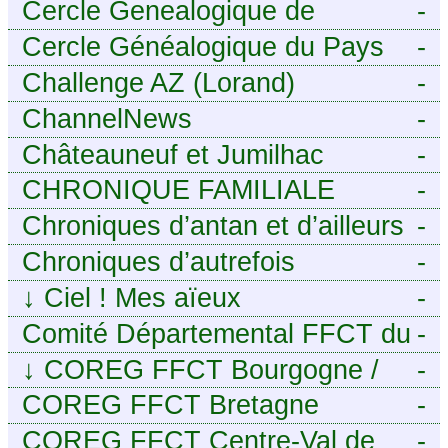
Cercle Genealogique de
-
l’Aveyron
Cercle Généalogique du Pays
-
de Caux - Seine-Maritime
Challenge AZ (Lorand)
-
ChannelNews
-
Châteauneuf et Jumilhac
-
CHRONIQUE FAMILIALE
-
Chroniques d’antan et d’ailleurs
-
Chroniques d’autrefois
-
↓
Ciel ! Mes aïeux
-
Comité Départemental FFCT du
-
Cher
↓
COREG FFCT Bourgogne /
-
Franche-Comté
COREG FFCT Bretagne
-
COREG FFCT Centre-Val de
-