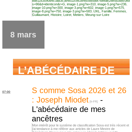
aimé savoir sur ma
bd81163090d4c3ad3c3b4832c863846cbd5ddf76eeae28e5d3d8c0ea2
s=96&d=identicon&r=G
,
image-1.png?w=310
,
image-5.png?w=236
,
image-10.png?w=300
,
image-3.png?w=602
,
image-1.png?w=575
,
image-8.png?w=750
,
image-3.png?w=583
,
IJKL
,
Famille
,
Femmes
,
Guillaumant
,
Histoire
,
Loiret
,
Metiers
,
Meung-sur-Loire
famille mais n’ai
8 mars
jamais osé
demander
L’ABÉCÉDAIRE DE
MES ANCÊTRES –
S comme Sosa 2026 et 26
07:00
: Joseph Miodet
-
L'abécédaire de mes
Tout ce que j’aurais
ancêtres
Mon intérêt pour le système de classification Sosa est très récent et
j’ai tendance à me référer aux articles de Laure Mestre de