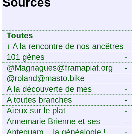
Sources
Toutes
↓
A la rencontre de nos ancêtres
-
101 gènes
-
@Magnagues@framapiaf.org
-
@roland@masto.bike
-
A la découverte de mes
-
ancêtres
A toutes branches
-
Aïeux sur le plat
-
Annemarie Brienne et ses
-
challenges de A à Z
Antequam... la généalogie !
-