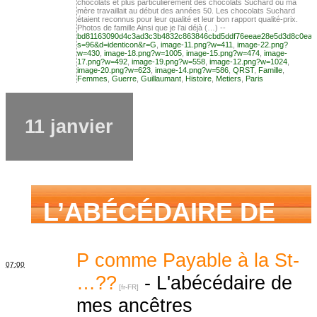
chocolats et plus particulièrement des chocolats Suchard où ma
mère travaillait au début des années 50. Les chocolats Suchard
étaient reconnus pour leur qualité et leur bon rapport qualité-prix.
aimé savoir sur ma
Photos de famille Ainsi que je l’ai déjà (…) --
bd81163090d4c3ad3c3b4832c863846cbd5ddf76eeae28e5d3d8c0ea2
s=96&d=identicon&r=G
,
image-11.png?w=411
,
image-22.png?
w=430
,
image-18.png?w=1005
,
image-15.png?w=474
,
image-
17.png?w=492
,
image-19.png?w=558
,
image-12.png?w=1024
,
image-20.png?w=623
,
image-14.png?w=586
,
QRST
,
Famille
,
famille mais n’ai
Femmes
,
Guerre
,
Guillaumant
,
Histoire
,
Metiers
,
Paris
11 janvier
jamais osé
demander
L’ABÉCÉDAIRE DE
MES ANCÊTRES –
P comme Payable à la St-
07:00
…??
-
L'abécédaire de
mes ancêtres
Tout ce que j’aurais