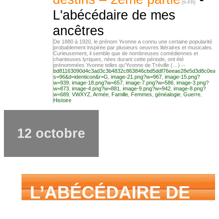
Tout ce que j’aurais
L'abécédaire de mes
ancêtres
aimé savoir sur ma
De 1880 à 1920, le prénom Yvonne a connu une certaine popularité
probablement inspirée par plusieurs oeuvres litéraires et musicales.
Curieusement, il semble que de nombreuses comédiennes et
chanteuses lyriques, nées durant cette période, ont été
prénommées Yvonne telles qu’Yvonne de Tréville (…) --
famille mais n’ai
bd81163090d4c3ad3c3b4832c863846cbd5ddf76eeae28e5d3d8c0ea2
s=96&d=identicon&r=G
,
image-21.png?w=967
,
image-15.png?
w=939
,
image-18.png?w=657
,
image-7.png?w=586
,
image-3.png?
w=873
,
image-4.png?w=881
,
image-9.png?w=942
,
image-8.png?
w=689
,
VWXYZ
,
Armée
,
Famille
,
Femmes
,
généalogie
,
Guerre
,
Histoire
jamais osé
12 octobre
demander
L’ABÉCÉDAIRE DE