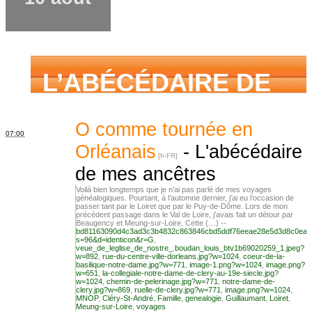
demander
L’ABÉCÉDAIRE DE
MES ANCÊTRES –
O comme tournée en
07:00
Orléanais
-
L'abécédaire
de mes ancêtres
Tout ce que j’aurais
Voilà bien longtemps que je n’ai pas parlé de mes voyages
généalogiques. Pourtant, à l’automne dernier, j’ai eu l’occasion de
passer tant par le Loiret que par le Puy-de-Dôme. Lors de mon
précédent passage dans le Val de Loire, j’avais fait un détour par
aimé savoir sur ma
Beaugency et Meung-sur-Loire. Cette (…) --
bd81163090d4c3ad3c3b4832c863846cbd5ddf76eeae28e5d3d8c0ea2
s=96&d=identicon&r=G
,
veue_de_leglise_de_nostre_.boudan_louis_btv1b69020259_1.jpeg?
w=892
,
rue-du-centre-ville-dorleans.jpg?w=1024
,
coeur-de-la-
basilique-notre-dame.jpg?w=771
,
image-1.png?w=1024
,
image.png?
famille mais n’ai
w=651
,
la-collegiale-notre-dame-de-clery-au-19e-siecle.jpg?
w=1024
,
chemin-de-pelerinage.jpg?w=771
,
notre-dame-de-
clery.jpg?w=869
,
ruelle-de-clery.jpg?w=771
,
image.png?w=1024
,
MNOP
,
Cléry-St-André
,
Famille
,
genealogie
,
Guillaumant
,
Loiret
,
Meung-sur-Loire
,
voyages