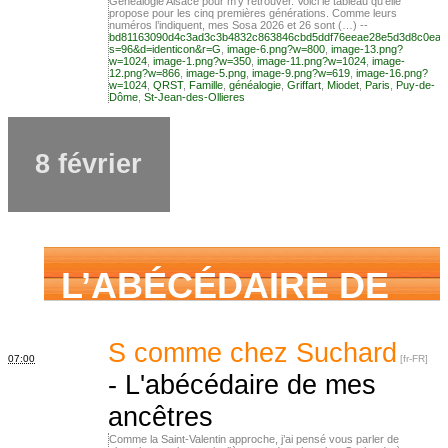
aimé savoir sur ma
Généalogie Alsace pour m’y retrouver. Voici le tableau qu’elle
propose pour les cinq premières générations. Comme leurs
numéros l’indiquent, mes Sosa 2026 et 26 sont (…) --
bd81163090d4c3ad3c3b4832c863846cbd5ddf76eeae28e5d3d8c0ea2
s=96&d=identicon&r=G
,
image-6.png?w=800
,
image-13.png?
w=1024
,
image-1.png?w=350
,
image-11.png?w=1024
,
image-
famille mais n’ai
12.png?w=866
,
image-5.png
,
image-9.png?w=619
,
image-16.png?
w=1024
,
QRST
,
Famille
,
généalogie
,
Griffart
,
Miodet
,
Paris
,
Puy-de-
Dôme
,
St-Jean-des-Ollieres
jamais osé
8 février
demander
L’ABÉCÉDAIRE DE
MES ANCÊTRES –
S comme chez Suchard
07:00
-
L'abécédaire de mes
ancêtres
Tout ce que j’aurais
Comme la Saint-Valentin approche, j’ai pensé vous parler de