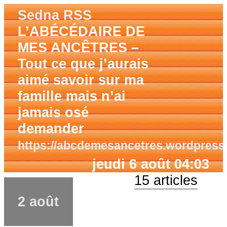
Sedna RSS
L’ABÉCÉDAIRE DE
MES ANCÊTRES –
Tout ce que j’aurais
aimé savoir sur ma
famille mais n’ai
jamais osé
demander
https://abcdemesancetres.wordpress
jeudi 6 août 04:03
15 articles
2 août