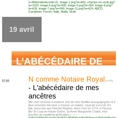
s=96&d=identicon&r=G
,
image-1.png?w=682
,
champs-en-sicile.jpg?
w=1024
,
image-5.png?w=500
,
image-3.png?w=354
,
image-9.png?
w=626
,
image-7.png?w=569
,
image-11.png?w=624
,
ABCD
,
Carabinier
,
Ferreri
,
Italie
,
Mafia
,
Sicile
famille mais n’ai
19 avril
jamais osé
demander
L’ABÉCÉDAIRE DE
MES ANCÊTRES –
N comme Notaire Royal
07:00
-
L'abécédaire de mes
ancêtres
Tout ce que j’aurais
Me voici revenue à explorer une de mes familles bourguignones et il
faut remonter loin pour y trouver un notaire, royal de surcroÎt. En
fait, aussi loin que l’Ancien Régime. Ainsi c’est en 1774, à Fleurey-
lès-St-Loup en Haute-Saône, qu’Anne Marguerite Chalot, mon
aimé savoir sur ma
ancêtre de septième génération (…) --
bd81163090d4c3ad3c3b4832c863846cbd5ddf76eeae28e5d3d8c0ea2