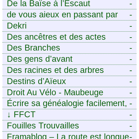
De la Baïse à l’Escaut
-
de vous aieux en passant par
-
moi
Dekri
-
Des ancêtres et des actes
-
Des Branches
-
Des gens d’avant
-
Des racines et des arbres
-
Destins d’Aïeux
-
Droit Au Vélo - Maubeuge
-
Sambre-Avesnois
Écrire sa généalogie facilement,
-
sans stress avec Généalordi
↓
FFCT
-
Fouilles Trouvailles
-
Framablog – La route est longue
-