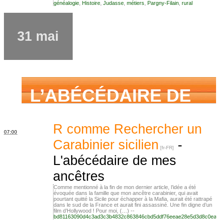
famille mais n’ai
généalogie
,
Histoire
,
Judasse
,
métiers
,
Pargny-Filain
,
rural
jamais osé
31 mai
demander
L’ABÉCÉDAIRE DE
MES ANCÊTRES –
R comme Rechercher un
07:00
Carabinier sicilien
-
L'abécédaire de mes
Tout ce que j’aurais
ancêtres
Comme mentionné à la fin de mon dernier article, l’idée a été
évoquée dans la famille que mon ancêtre carabinier, qui avait
aimé savoir sur ma
pourtant quitté la Sicile pour échapper à la Mafia, aurait été rattrapé
dans le sud de la France et aurait fini assassiné. Une fin digne d’un
film d’Hollywood ! Pour moi, (…) --
bd81163090d4c3ad3c3b4832c863846cbd5ddf76eeae28e5d3d8c0ea2