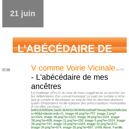
jamais osé
21 juin
demander
L’ABÉCÉDAIRE DE
MES ANCÊTRES –
V comme Voirie Vicinale
07:00
-
L'abécédaire de mes
ancêtres
Tout ce que j’aurais
Le challenge UPro-G du mois de mars suggérait de se pencher sur
les délibérations d’un conseil municipal. Le sujet me semble si riche
que je compte le développer au long de l’été en abordant plusieurs
sujets d’importance locale typiques des préoccupations municipales.
aimé savoir sur ma
À cet effet, j’ai choisi (…) --
bd81163090d4c3ad3c3b4832c863846cbd5ddf76eeae28e5d3d8c0ea2
s=96&d=identicon&r=G
,
image-44.png?w=757
,
image-2.png?
w=1024
,
image-38.png?w=1024
,
image-39.png?w=1024
,
image-
38.png?w=408
,
image-11.png?w=250
,
image-5.png?w=1024
,
image-
36.png?w=747
,
image-16.png?w=1024
,
image-32.png?w=572
,
image-34.png?w=674
,
image-35.png?w=697
,
UVW
,
Aisne
,
Famille
,