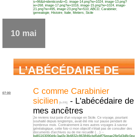
s=96&d=identicon&r=G
,
image-14.png?w=1024
,
image-13.png?
w=268
,
image-17.png?w=1016
,
image-15.png?w=1024
,
image-
famille mais n’ai
21.png?w=495
,
image-23.png?w=510
,
ABCD
,
Carabinier
,
genealogie
,
Histoire
,
Italie
,
Metiers
,
Sicile
jamais osé
10 mai
demander
L’ABÉCÉDAIRE DE
MES ANCÊTRES –
C comme Carabinier
07:00
sicilien
-
L'abécédaire de
mes ancêtres
Tout ce que j’aurais
Je reviens tout juste d’un voyage en Sicile. Ce voyage, pourtant
souhaité depuis longtemps, avait été mis sur pause pendant de
nombreux mois. Contrairement à mes autres voyages à saveur
généalogique, cette fois-ci mon objectif n’était pas de consulter des
aimé savoir sur ma
documents d’archives ou de me recueillir (…) --
bd81163090d4c3ad3c3b4832c863846cbd5ddf76eeae28e5d3d8c0ea2