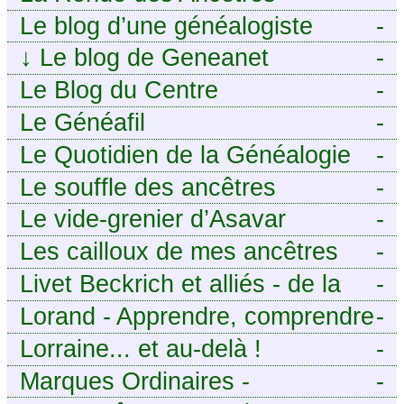
Le blog d’une généalogiste
-
↓
Le blog de Geneanet
-
Le Blog du Centre
-
Généalogique de Touraine -
Le Généafil
-
Le Quotidien de la Généalogie
-
Le souffle des ancêtres
-
Le vide-grenier d’Asavar
-
Les cailloux de mes ancêtres
-
Livet Beckrich et alliés - de la
-
généalogie à l’écriture.
Lorand - Apprendre, comprendre
-
et transmettre pour exister.
Lorraine... et au-delà !
-
(Descartes)
Marques Ordinaires -
-