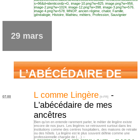
s=96&d=identicon&r=G
,
image-10.png?w=825
,
image.png?w=956
,
image-2.png?w=1024
,
image-12.png?w=398
,
image-3.png?w=576
,
image-4.png?w=578
,
MNOP
,
ancien régime
,
chalot
,
Famille
,
généalogie
,
Histoire
,
Mathieu
,
métiers
,
Profession
,
Sauvignier
famille mais n’ai
29 mars
jamais osé
demander
L’ABÉCÉDAIRE DE
MES ANCÊTRES –
L comme Lingère
-
07:00
L'abécédaire de mes
ancêtres
Tout ce que j’aurais
Bien qu’on en entende rarement parler, le métier de lingère existe
encore de nos jours. Les lingères se retrouvent surtout dans les
institutions comme des centres hospitaliers, des maisons de retraite
ou des hôtels. La lingère est le plus souvent définie comme une
professionnelle chargée de (…) --