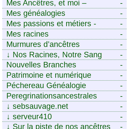
Généalogie de Moselle et
Mes Ancêtres, et moi –
-
d’ailleurs
Découvrez mes aïeux en Ille-et-
Mes généalogies
-
Vilaine et ailleurs
Mes passions et métiers -
-
Généalogie et Tir à l’Arc
Mes racines
-
Murmures d’ancêtres
-
↓
Nos Racines, Notre Sang
-
Nouvelles Branches
-
Patrimoine et numérique
-
Péchereau Généalogie
-
Peregrinationsancestrales
-
↓
sebsauvage.net
-
↓
serveur410
-
↓
Sur la piste de nos ancêtres
-