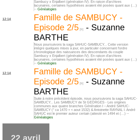
Sambucy x Enjalbert (génération IV). En raison d'archives
lacunaires, certaines hypothèses avaient été posées quant aux (…)
--
Généalogies
Famille de SAMBUCY -
12:14
Episode 2/5
-
Suzanne
BARTHE
Nous poursuivons la saga SAHUC-SAMBUCY... Cette version
intègre quelques mises à jour, en particuler concernant l'ordre
chronologique des naissances des descendants du couple
Sambucy x Enjalbert (génération IV). En raison d'archives
lacunaires, certaines hypothèses avaient été posées quant aux (…)
--
Généalogies
Famille de SAMBUCY -
12:14
Episode 2/5
-
Suzanne
BARTHE
Suite à notre précédent épisode, nous poursuivons la saga SAHUC-
SAMBUCY... Les SAMBUCY de St GEORGES - Les origines
communes aux quatre branches Génération I – André SAHUC-
SAMBUCY (° ca 1470 + < aout 1532) & Antoinette RAYNAL I. André
SAHUC est le premier auteur certain (attesté en 1494 et (…) --
Généalogies
22 avril