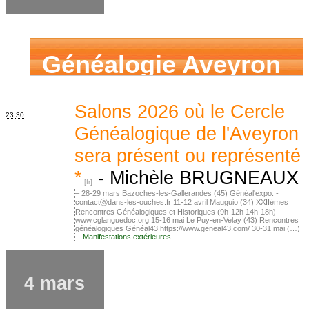
Généalogie Aveyron
Salons 2026 où le Cercle
23:30
Généalogique de l'Aveyron
sera présent ou représenté
*
-
Michèle BRUGNEAUX
– 28-29 mars Bazoches-les-Gallerandes (45) Généal'expo. -
contactⓐdans-les-ouches.fr 11-12 avril Mauguio (34) XXIIèmes
Rencontres Généalogiques et Historiques (9h-12h 14h-18h)
www.cglanguedoc.org 15-16 mai Le Puy-en-Velay (43) Rencontres
généalogiques Généal43 https://www.geneal43.com/ 30-31 mai (…)
--
Manifestations extérieures
4 mars