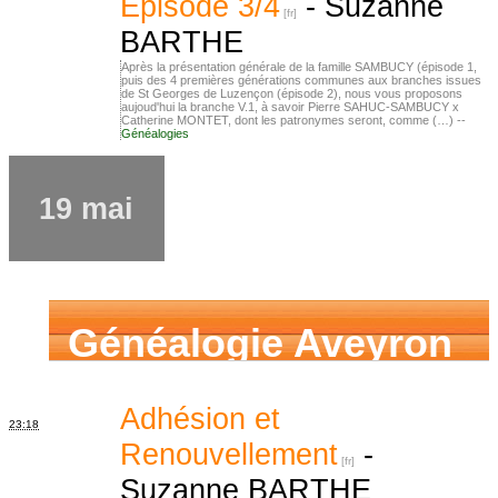
Episode 3/4
-
Suzanne
BARTHE
Après la présentation générale de la famille SAMBUCY (épisode 1,
puis des 4 premières générations communes aux branches issues
de St Georges de Luzençon (épisode 2), nous vous proposons
aujoud'hui la branche V.1, à savoir Pierre SAHUC-SAMBUCY x
Catherine MONTET, dont les patronymes seront, comme (…) --
Généalogies
19 mai
Généalogie Aveyron
Adhésion et
23:18
Renouvellement
-
Suzanne BARTHE