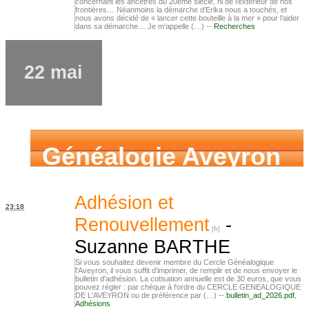
concernant les ancêtres du 20ème siècle, ni de l'extérieur de nos
frontières… Néanmoins la démarche d'Erika nous a touchés, et
nous avons décidé de « lancer cette bouteille à la mer » pour l'aider
dans sa démarche… Je m'appelle (…) --
Recherches
22 mai
Généalogie Aveyron
Adhésion et
23:18
Renouvellement
-
Suzanne BARTHE
Si vous souhaitez devenir membre du Cercle Généalogique
l'Aveyron, il vous suffit d'imprimer, de remplir et de nous envoyer le
bulletin d'adhésion. La cotisation annuelle est de 30 euros, que vous
pouvez régler : par chèque à l'ordre du CERCLE GENEALOGIQUE
DE L'AVEYRON ou de préférence par (…) --
bulletin_ad_2026.pdf
,
Adhésions