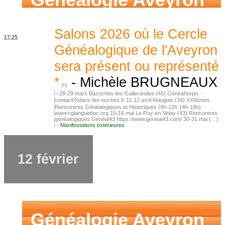
Généalogie Aveyron
Salons 2026 où le Cercle
17:25
Généalogique de l'Aveyron
sera présent ou représenté
*
-
Michèle BRUGNEAUX
– 28-29 mars Bazoches-les-Gallerandes (45) Généal'expo. -
contactⓐdans-les-ouches.fr 11-12 avril Mauguio (34) XXIIèmes
Rencontres Généalogiques et Historiques (9h-12h 14h-18h)
www.cglanguedoc.org 15-16 mai Le Puy-en-Velay (43) Rencontres
généalogiques Généal43 https://www.geneal43.com/ 30-31 mai (…)
--
Manifestations extérieures
12 février
Généalogie Aveyron