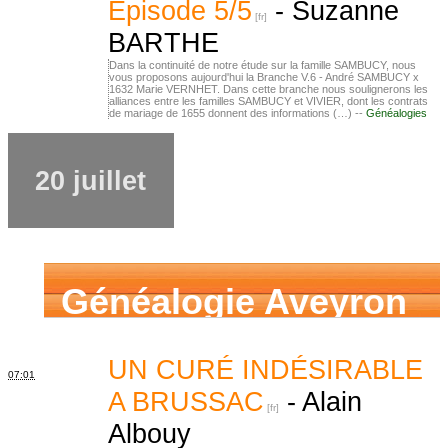
Episode 5/5
-
Suzanne
BARTHE
Dans la continuité de notre étude sur la famille SAMBUCY, nous
vous proposons aujourd'hui la Branche V.6 - André SAMBUCY x
1632 Marie VERNHET. Dans cette branche nous soulignerons les
alliances entre les familles SAMBUCY et VIVIER, dont les contrats
de mariage de 1655 donnent des informations (…) --
Généalogies
20 juillet
Généalogie Aveyron
UN CURÉ INDÉSIRABLE
07:01
A BRUSSAC
-
Alain
Albouy