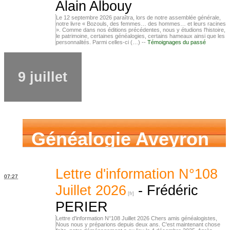
Alain Albouy
Le 12 septembre 2026 paraîtra, lors de notre assemblée générale,
notre livre « Bozouls, des femmes… des hommes… et leurs racines
». Comme dans nos éditions précédentes, nous y étudions l'histoire,
le patrimoine, certaines généalogies, certains hameaux ainsi que les
personnalités. Parmi celles-ci (…) --
Témoignages du passé
9 juillet
Généalogie Aveyron
Lettre d'information N°108
07:27
Juillet 2026
-
Frédéric
PERIER
Lettre d'information N°108 Juillet 2026 Chers amis généalogistes,
Nous nous y préparions depuis deux ans. C'est maintenant chose