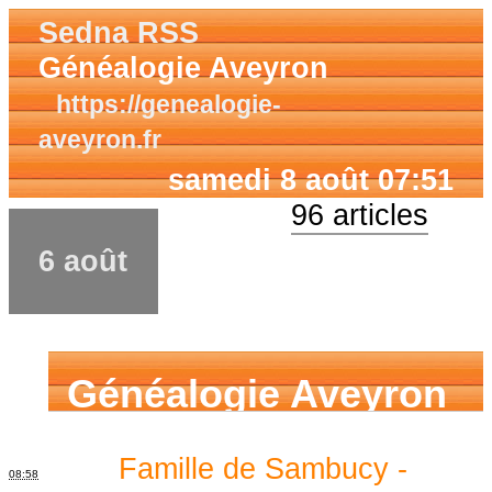
Sedna RSS
Généalogie Aveyron
https://genealogie-
aveyron.fr
samedi 8 août 07:51
96 articles
6 août
Généalogie Aveyron
Famille de Sambucy -
08:58