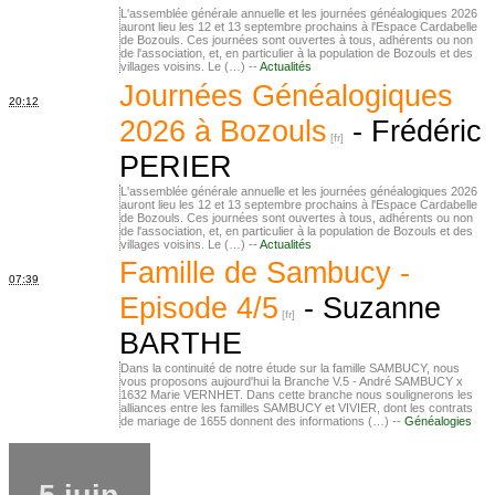
L'assemblée générale annuelle et les journées généalogiques 2026
auront lieu les 12 et 13 septembre prochains à l'Espace Cardabelle
de Bozouls. Ces journées sont ouvertes à tous, adhérents ou non
de l'association, et, en particulier à la population de Bozouls et des
villages voisins. Le (…) --
Actualités
Journées Généalogiques
20:12
2026 à Bozouls
-
Frédéric
PERIER
L'assemblée générale annuelle et les journées généalogiques 2026
auront lieu les 12 et 13 septembre prochains à l'Espace Cardabelle
de Bozouls. Ces journées sont ouvertes à tous, adhérents ou non
de l'association, et, en particulier à la population de Bozouls et des
villages voisins. Le (…) --
Actualités
Famille de Sambucy -
07:39
Episode 4/5
-
Suzanne
BARTHE
Dans la continuité de notre étude sur la famille SAMBUCY, nous
vous proposons aujourd'hui la Branche V.5 - André SAMBUCY x
1632 Marie VERNHET. Dans cette branche nous soulignerons les
alliances entre les familles SAMBUCY et VIVIER, dont les contrats
de mariage de 1655 donnent des informations (…) --
Généalogies