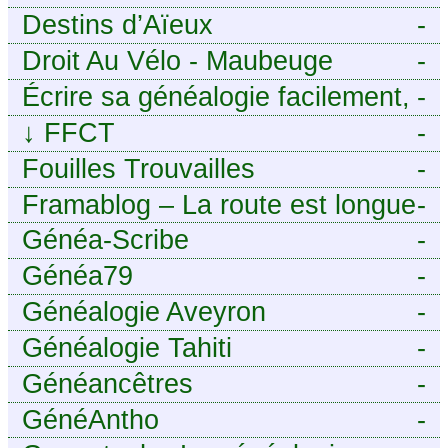
Destins d’Aïeux
-
Droit Au Vélo - Maubeuge
-
Sambre-Avesnois
Écrire sa généalogie facilement,
-
sans stress avec Généalordi
↓
FFCT
-
Fouilles Trouvailles
-
Framablog – La route est longue
-
mais la voie est libre…
Généa-Scribe
-
Généa79
-
Généalogie Aveyron
-
Généalogie Tahiti
-
Généancêtres
-
GénéAntho
-