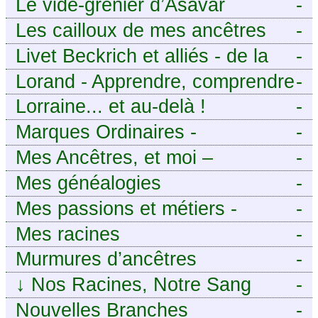
Le vide-grenier d’Asavar
-
Les cailloux de mes ancêtres
-
Livet Beckrich et alliés - de la
-
généalogie à l’écriture.
Lorand - Apprendre, comprendre
-
et transmettre pour exister.
Lorraine... et au-delà !
-
(Descartes)
Marques Ordinaires -
-
Généalogie de Moselle et
Mes Ancêtres, et moi –
-
d’ailleurs
Découvrez mes aïeux en Ille-et-
Mes généalogies
-
Vilaine et ailleurs
Mes passions et métiers -
-
Généalogie et Tir à l’Arc
Mes racines
-
Murmures d’ancêtres
-
↓
Nos Racines, Notre Sang
-
Nouvelles Branches
-