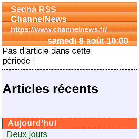
Sedna RSS
ChannelNews
https://www.channelnews.fr/
samedi 8 août 10:00
Pas d’article dans cette
période !
Articles récents
Aujourd’hui
Deux jours