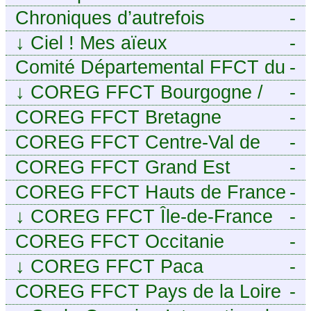
Chroniques d’autrefois
-
↓
Ciel ! Mes aïeux
-
Comité Départemental FFCT du
-
Cher
↓
COREG FFCT Bourgogne /
-
Franche-Comté
COREG FFCT Bretagne
-
COREG FFCT Centre-Val de
-
Loire
COREG FFCT Grand Est
-
COREG FFCT Hauts de France
-
↓
COREG FFCT Île-de-France
-
COREG FFCT Occitanie
-
↓
COREG FFCT Paca
-
COREG FFCT Pays de la Loire
-