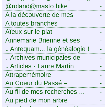
@roland@masto.bike
-
A la découverte de mes
-
ancêtres
A toutes branches
-
Aïeux sur le plat
-
Annemarie Brienne et ses
-
challenges de A à Z
↓
Antequam... la généalogie !
-
↓
Archives municipales de
-
Montpellier
↓
Articles - Laure Martin
-
Attrapemémoire
-
Au Coeur du Passé –
-
Généalogie Familiale
Au fil de mes recherches ...
-
Au pied de mon arbre
-