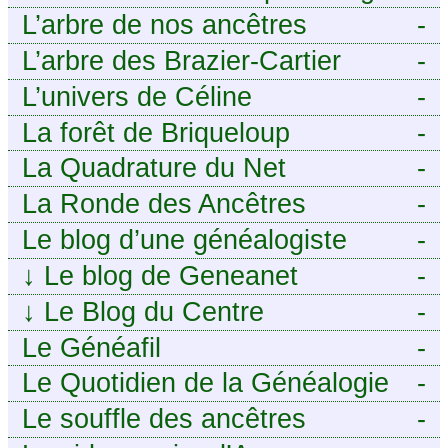
j’aurais aimé savoir sur ma
tech pour décideurs IT.
L’arbre de nos ancêtres
-
famille mais n’ai jamais osé
L’arbre des Brazier-Cartier
-
demander
L’univers de Céline
-
La forêt de Briqueloup
-
La Quadrature du Net
-
La Ronde des Ancêtres
-
Le blog d’une généalogiste
-
↓
Le blog de Geneanet
-
↓
Le Blog du Centre
-
Généalogique de Touraine -
Le Généafil
-
Le Quotidien de la Généalogie
-
Le souffle des ancêtres
-