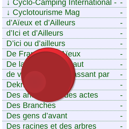
↓
Cyclo-Camping International -
-
Le voyage à vélo
↓
Cyclotourisme Mag
-
d’Aïeux et d’Ailleurs
-
d’Ici et d’Ailleurs
-
D’ici ou d’ailleurs
-
De France et d’Aïeux
-
De la Baïse à l’Escaut
-
de vous aieux en passant par
-
moi
Dekri
-
Des ancêtres et des actes
-
Des Branches
-
Des gens d’avant
-
Des racines et des arbres
-