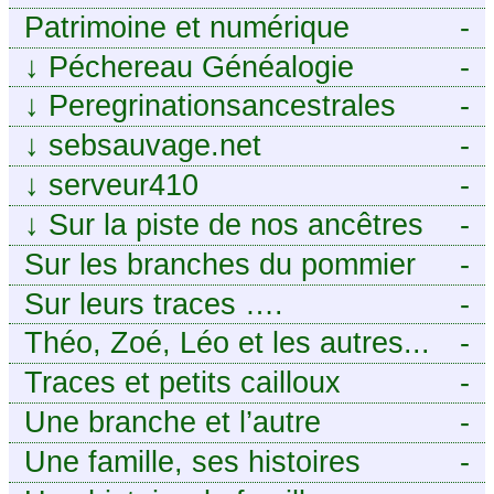
Patrimoine et numérique
-
↓
Péchereau Généalogie
-
↓
Peregrinationsancestrales
-
↓
sebsauvage.net
-
↓
serveur410
-
↓
Sur la piste de nos ancêtres
-
en Périgord.
Sur les branches du pommier
-
Sur leurs traces ….
-
Théo, Zoé, Léo et les autres...
-
Traces et petits cailloux
-
Une branche et l’autre
-
Une famille, ses histoires
-