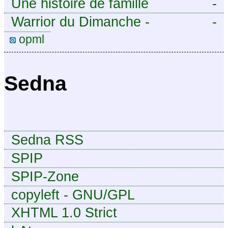
Une histoire de famille
-
Warrior du Dimanche -
-
Publication à caractère
opml
intermittent, approximatif et
dilettante.
Sedna
Sedna RSS
SPIP
SPIP-Zone
copyleft - GNU/GPL
XHTML 1.0 Strict