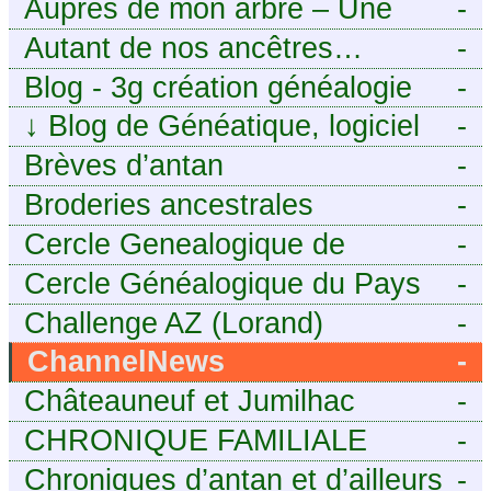
Auprès de mon arbre – Une
-
histoire de racines
Autant de nos ancêtres…
-
Blog - 3g création généalogie
-
↓
Blog de Généatique, logiciel
-
de généalogie
Brèves d’antan
-
Broderies ancestrales
-
Cercle Genealogique de
-
l’Aveyron
Cercle Généalogique du Pays
-
de Caux - Seine-Maritime
Challenge AZ (Lorand)
-
ChannelNews
-
Châteauneuf et Jumilhac
-
CHRONIQUE FAMILIALE
-
Chroniques d’antan et d’ailleurs
-