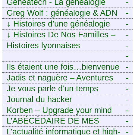
Geneatech - La généalogie
-
numérique à portée de tous
Greg Wolf : généalogie & ADN
-
↓
Histoires d’une généalogie
-
Léonarde
↓
Histoires De Nos Familles –
-
Blog de généalogie
Histoires lyonnaises
-
-
https://aieuxetfinesherbes.wordpre
Ils étaient une fois…bienvenue
-
chez mes ancêtres. – Une
Jadis et naguère – Aventures
-
histoire tourangelle, mais pas
généalogiques de l’Atlantique
Je vous parle d’un temps
-
seulement.
aux contreforts des Alpes
Journal du hacker
-
Korben – Upgrade your mind
-
L’ABÉCÉDAIRE DE MES
-
ANCÊTRES – Tout ce que
L’actualité informatique et high-
-