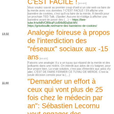
C'EST FACILE !
Vous voulez savoir au premier coup d'oeil si un site web va faire de
la merde avec vos données ? C'EST FACILE ! S'il affiche une
bannière de cookies, c'est qu'il va faire de la merde. À bientôt pour
un prochain TED Talk. (Spoiler: Aucune loi n'oblige à afficher une
bannière avant de poser des (…) --
https://bee-
tube.fr/w/bBVCB5kqFUzBXkBDq5dcWV
,
https://grisebouille.net/marre-des-bannieres-de-cookies/
Analogie foireuse à propos
13:32
de l'interdiction des
"réseaux" sociaux aux -15
ans
Faisons une analogie: Il y a un tuyau qui répand de la merde et des
polluants dans une rivière. On interdit aux ados de s'y baigner, pour
leur propre bien. La vraie solution, c'est pas d'interdire aux ados d'y
aller, C'EST DE FAIRE FERMER CE TUYAU DE MERDE. C'est la
seule décision censée pour la (…)
"Demander un effort à
11:44
ceux qui vont plus de 25
fois chez le médecin par
an": Sébastien Lecornu
veut engager des