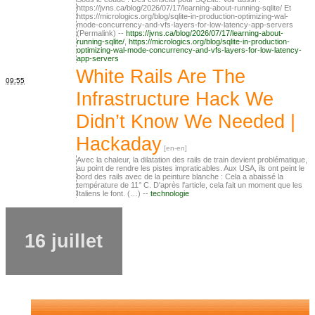
https://jvns.ca/blog/2026/07/17/learning-about-running-sqlite/ Et
https://micrologics.org/blog/sqlite-in-production-optimizing-wal-
mode-concurrency-and-vfs-layers-for-low-latency-app-servers
(Permalink) --
https://jvns.ca/blog/2026/07/17/learning-about-
running-sqlite/
,
https://micrologics.org/blog/sqlite-in-production-
optimizing-wal-mode-concurrency-and-vfs-layers-for-low-latency-
app-servers
White Rails Are The
09:55
Infrastructure Hack We
Didn’t Know We Needed |
Hackaday
Avec la chaleur, la dilatation des rails de train devient problématique,
au point de rendre les pistes impraticables. Aux USA, ils ont peint le
bord des rails avec de la peinture blanche : Cela a abaissé la
température de 11° C. D'après l'article, cela fait un moment que les
Italiens le font. (…) --
technologie
16 juillet