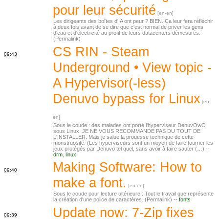
pour leur sécurité
Les dirigeants des boîtes d'IA ont peur ? BIEN. Ça leur fera réfléchir
à deux fois avant de se dire que c'est normal de priver les gens
d'eau et d'électricité au profit de leurs datacenters démesurés.
(Permalink)
CS RIN - Steam
09:43
Underground • View topic -
A Hypervisor(-less)
Denuvo bypass for Linux
Sous le coude : des malades ont porté l'hyperviseur DenuvOwO
sous Linux. JE NE VOUS RECOMMANDE PAS DU TOUT DE
L'INSTALLER. Mais je salue la prouesse technique de cette
monstruosité. (Les hyperviseurs sont un moyen de faire tourner les
jeux protégés par Denuvo tel quel, sans avoir à faire sauter (…) --
drm
,
linux
Making Software: How to
09:40
make a font.
Sous le coude pour lecture ultérieure : Tout le travail que représente
la création d'une police de caractères. (Permalink) --
fonts
Update now: 7-Zip fixes
09:39