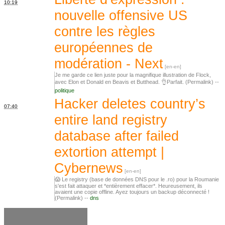
10:19
nouvelle offensive US
contre les règles
européennes de
modération - Next
Je me garde ce lien juste pour la magnifique illustration de Flock,
avec Elon et Donald en Beavis et Butthead. 👌‍Parfait. (Permalink) --
politique
Hacker deletes country’s
07:40
entire land registry
database after failed
extortion attempt |
Cybernews
😱 Le registry (base de données DNS pour le .ro) pour la Roumanie
s'est fait attaquer et *entièrement effacer*. Heureusement, ils
avaient une copie offline. Ayez toujours un backup déconnecté !
(Permalink) --
dns