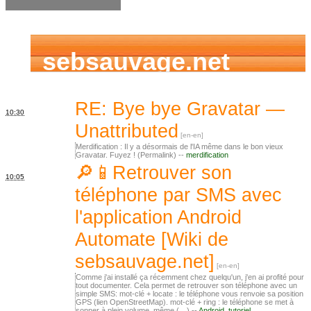
sebsauvage.net
RE: Bye bye Gravatar —
10:30
Unattributed
Merdification : Il y a désormais de l'IA même dans le bon vieux
Gravatar. Fuyez ! (Permalink) --
merdification
🔎📱Retrouver son
10:05
téléphone par SMS avec
l'application Android
Automate [Wiki de
sebsauvage.net]
Comme j'ai installé ça récemment chez quelqu'un, j'en ai profité pour
tout documenter. Cela permet de retrouver son téléphone avec un
simple SMS: mot-clé + locate : le téléphone vous renvoie sa position
GPS (lien OpenStreetMap). mot-clé + ring : le téléphone se met à
sonner à plein volume, même (…) --
Android
,
tutoriel