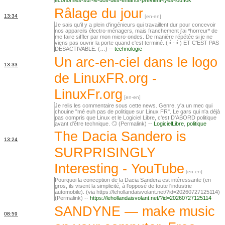
economies-sur-le-dos-des-enfants-previent-lyes-louffok
Râlage du jour
13:34
Je sais qu'il y a plein d'ingénieurs qui travaillent dur pour concevoir
nos appareils électro-ménagers, mais franchement j'ai *horreur* de
me faire siffler par mon micro-ondes. De manière répétée si je ne
viens pas ouvrir la porte quand c'est terminé. ( •̀ - •́ ) ET C'EST PAS
DÉSACTIVABLE. (…) --
technologie
Un arc-en-ciel dans le logo
13:33
de LinuxFR.org -
LinuxFr.org
Je relis les commentaire sous cette news. Genre, y'a un mec qui
chouine "mé euh pas de politique sur Linux FR". Le gars qui n'a déjà
pas compris que Linux et le Logiciel Libre, c'est D'ABORD politique
avant d'être technique. 🙄 (Permalink) --
LogicielLibre
,
politique
The Dacia Sandero is
13:24
SURPRISINGLY
Interesting - YouTube
Pourquoi la conception de la Dacia Sandera est intéressante (en
gros, ils visent la simplicité, à l'opposé de toute l'industrie
automobile). (via https://lehollandaisvolant.net/?id=20260727125114)
(Permalink) --
https://lehollandaisvolant.net/?id=20260727125114
SANDYNE — make music
08:59