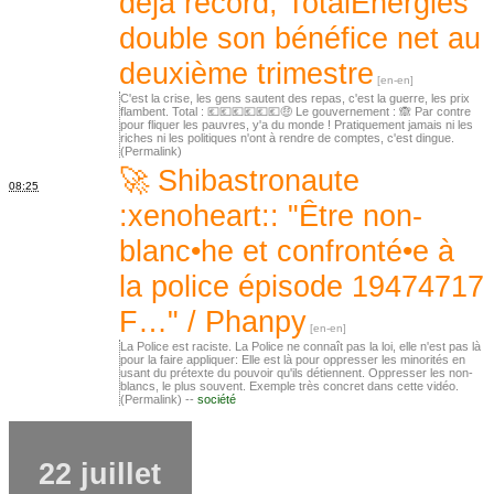
déjà record, TotalEnergies
double son bénéfice net au
deuxième trimestre
C'est la crise, les gens sautent des repas, c'est la guerre, les prix
flambent. Total : 💶💶💶💶💶💶🤑 Le gouvernement : 🙈 Par contre
pour fliquer les pauvres, y'a du monde ! Pratiquement jamais ni les
riches ni les politiques n'ont à rendre de comptes, c'est dingue.
(Permalink)
🚀 Shibastronaute
08:25
:xenoheart:: "Être non-
blanc•he et confronté•e à
la police épisode 19474717
F…" / Phanpy
La Police est raciste. La Police ne connaît pas la loi, elle n'est pas là
pour la faire appliquer: Elle est là pour oppresser les minorités en
usant du prétexte du pouvoir qu'ils détiennent. Oppresser les non-
blancs, le plus souvent. Exemple très concret dans cette vidéo.
(Permalink) --
société
22 juillet