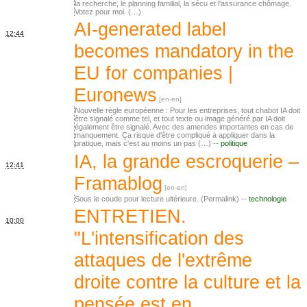
la recherche, le planning familial, la sécu et l'assurance chômage.
Votez pour moi. (…)
AI-generated label
12:44
becomes mandatory in the
EU for companies |
Euronews
Nouvelle règle européenne : Pour les entreprises, tout chabot IA doit
être signalé comme tel, et tout texte ou image généré par IA doit
également être signalé. Avec des amendes importantes en cas de
manquement. Ça risque d'être compliqué à appliquer dans la
pratique, mais c'est au moins un pas (…) --
politique
IA, la grande escroquerie –
12:41
Framablog
Sous le coude pour lecture ultérieure. (Permalink) --
technologie
ENTRETIEN.
10:00
"L'intensification des
attaques de l'extrême
droite contre la culture et la
pensée est en