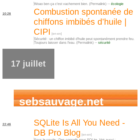
Woao ben ça c'est vachement bien. (Permalink) --
écologie
Combustion spontanée de
10:26
chiffons imbibés d’huile |
CIPI
Sécurité : un chiffon imbibé d'huile peut spontanément prendre feu.
Toujours laisser dans l'eau. (Permalink) --
sécurité
17 juillet
sebsauvage.net
SQLite Is All You Need -
22:46
DB Pro Blog
Sous le coude : Des conseils pour SQLite. Voir aussi :