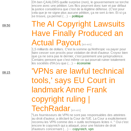
Oh ben ÇA ALORS quelle surprise (non), le gouvernement se torche
encore avec une pétition. Les flics pourront donc tuer et par défaut
la justice considèrera que c'est de la légitime défense. (C'est pour
cela que je ne signe plus aucune pétition, ça ne sert à rien. Et si ça
se trouve, ça permet (…) --
politique
The AI Copyright Lawsuits
09:50
Have Finally Produced an
Actual Payout
1,5 milliards de dollars. C'est la somme qu'Anthropic va payer pour
faire cesser son procès pour violation de droit d'auteur. Croyez bien
que ça ne sera pas le dernier, c'est justement une jurisprudence.
Certains pensent que c'est même ce qui pourrait ruiner totalement
les sociétés d'IA (vu que (…) --
économie
'VPNs are lawful technical
08:15
tools,' says EU Court in
landmark Anne Frank
copyright ruling |
TechRadar
"Les fournisseurs de VPN ne sont pas responsables des atteintes
au droit d’auteur, a déclaré la Cour de l’UE. La Cour a explicitement
reconnu les VPN comme des « outils techniques licites ». " Oui c'est
encore le copyreich qui a attaqué, pour une histoire de droit
d'auteurs concernant (…) --
copyreich
,
vpn