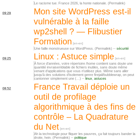
Le racisme tue. France 2026, la honte nationale. (Permalink)
Mon site WordPress est-il
09:29
vulnérable à la faille
wp2shell ? — Flibustier
Formation
Une faille monstrueuse sur WordPress. (Permalink) --
sécurité
Linux : Astuce simple
09:25
À force d'années, votre répertoire /home contient sans doute une
quantité invraisemblable de fichiers inutiles, sans doute même
venant d'applications que vous n'utilisez plus. Même sans aller
jusqu'à des solutions d'isolement genre firejail/bubblewrap, on peut
cantonner simplement une (…) --
linux
,
astuces
France Travail déploie un
08:52
outil de profilage
algorithmique à des fins de
contrôle – La Quadrature
du Net
Ah la technologie pour fliquer les pauvres, ça fait toujours bander la
droite, hein. (Permalink) --
politique