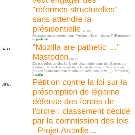
"réformes structurelles"
sans attendre la
présidentielle
Message du gouvernement : "Arrêtez d'être malades !" (Permalink)
--
politique
"Mozilla are pathetic …" -
11:14
Mastodon
De nouvelles de Mozilla, le soit-disant défenseur des libertés sur
internet : Ils sont de retour dans le bar de nazis. (Comme si ça
servait à quelquechose de débattre avec des nazis...) (Permalink) --
mozilla
Pétition contre la loi sur la
10:40
présomption de légitime
défense des forces de
l’ordre : classement décidé
par la commission des lois
- Projet Arcadie