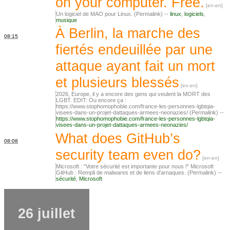
on your computer. Free.
Un logiciel de MAO pour Linux. (Permalink) --
linux
,
logiciels
,
musique
À Berlin, la marche des
08:15
fiertés endeuillée par une
attaque ayant fait un mort
et plusieurs blessés
2026, Europe, il y a encore des gens qui veulent la MORT des
LGBT. EDIT: Ou encore ça :
https://www.stophomophobie.com/france-les-personnes-lgbtqia-
visees-dans-un-projet-dattaques-armees-neonazies/ (Permalink) --
https://www.stophomophobie.com/france-les-personnes-lgbtqia-
visees-dans-un-projet-dattaques-armees-neonazies/
What does GitHub’s
08:08
security team even do?
Microsoft : "Votre sécurité est importante pour nous !" Microsoft
GitHub : Rempli de malwares et de liens d'arnaques. (Permalink) --
sécurité
,
Microsoft
26 juillet