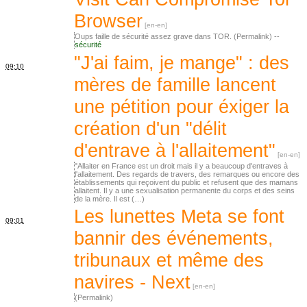
Browser
Oups faille de sécurité assez grave dans TOR. (Permalink) --
sécurité
"J'ai faim, je mange" : des
09:10
mères de famille lancent
une pétition pour éxiger la
création d'un "délit
d'entrave à l'allaitement"
"Allaiter en France est un droit mais il y a beaucoup d'entraves à
l'allaitement. Des regards de travers, des remarques ou encore des
établissements qui reçoivent du public et refusent que des mamans
allaitent. Il y a une sexualisation permanente du corps et des seins
de la mère. Il est (…)
Les lunettes Meta se font
09:01
bannir des événements,
tribunaux et même des
navires - Next
(Permalink)