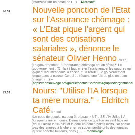
intervenir sur un poste de (…) --
Microsoft
Nouvelle ponction de l’Etat
14:32
sur l’Assurance chômage :
« L’Etat pique l’argent qui
sont des cotisations
salariales », dénonce le
sénateur Olivier Henno
Le gouvernement : "L'assurance chômage est en déficit !" Le
gouvernement : "Oh làlà il faut arrêter l'assistanat et les pauvres qui
piquent indument dans la caisse !" La réalité : Le gouvernement
pique dans la caisse. Ce qui se résume une fois de plus en cette
image : (…) --
https://sebsauvage.net/galerie/photos/Bordel/mili/yaplusdargentdansl
Nours: "Utilise l'IA lorsque
13:38
ta mère mourra." - Eldritch
Café
Un coup de gueule, ça peut être beau: « UTILISE L'IA Utilise l'IA
lorsque ta mère mourra. Demande-lui ce que l'on ressent face au
deuil. Laisse-la t'expliquer le deuil en douze points clairs. Ne passe
pas des années à la chercher au supermarché près des tomates
qu'elle achetait toujours, dans (…) --
technologie