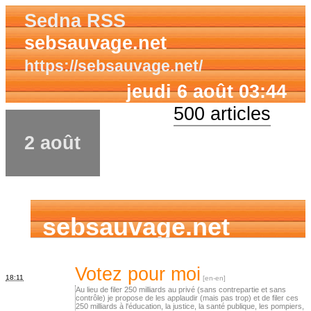
Sedna RSS
sebsauvage.net
https://sebsauvage.net/
jeudi 6 août 03:44
500 articles
2 août
sebsauvage.net
Votez pour moi
18:11
Au lieu de filer 250 milliards au privé (sans contrepartie et sans
contrôle) je propose de les applaudir (mais pas trop) et de filer ces
250 milliards à l'éducation, la justice, la santé publique, les pompiers,