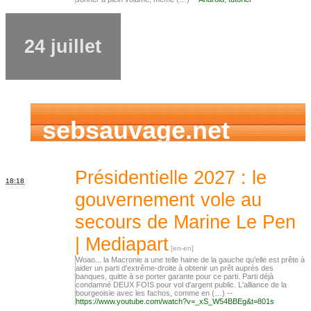
24 juillet
sebsauvage.net
Présidentielle 2027 : le
18:18
gouvernement vole au
secours de Marine Le Pen
| Mediapart
Woao... la Macronie a une telle haine de la gauche qu'elle est prête à
aider un parti d'extrême-droite à obtenir un prêt auprès des
banques, quitte à se porter garante pour ce parti. Parti déjà
condamné DEUX FOIS pour vol d'argent public. L'alliance de la
bourgeoisie avec les fachos, comme en (…) --
https://www.youtube.com/watch?v=_xS_W54BBEg&t=801s