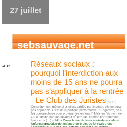
27 juillet
sebsauvage.net
Réseaux sociaux :
18:34
pourquoi l'interdiction aux
moins de 15 ans ne pourra
pas s'appliquer à la rentrée
- Le Club des Juristes
Concrètement, même si la loi est validée par le sénat, elle ne sera
pas applicable. C'est de la politique performative : "Regardez, on a
fait quelquechose pour protéger les enfants !" Mais en fait, non, rien.
Ou du moins pas ce qui aurait dû être fait, comme correctement
financer la (…) --
https://www.humanite.fr/societe/aide-sociale-a-
lenfance/protection-de-lenfance-ce-projet-de-loi-realise-des-