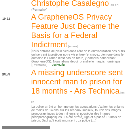
Christophe Casalegno
(Permalink)
A GrapheneOS Privacy
19:22
Feature Just Became the
Basis for a Federal
Indictment
Nous entrons de plein pied dans l'ère de la criminalisation des outils
qui servent à protéger notre vie privée (et croyez bien que dans le
domaine la France n'est pas en reste, y compris concernant
GrapheneOS). Nous allons devoir prendre le maquis numérique.
(Permalink) --
ViePrivée
A missing underscore sent
08:00
innocent man to prison for
18 months - Ars Technica
La police arrêté un homme sur les accusations d'attirer les enfants
de moins de 14 ans sur les réseaux sociaux, fournir des images
pronographiques à des mineurs et posséder des images
pédopornographiques. Il a été arrêté, jugé et a passé 18 mois en
prison. Sauf qu'il était innoncent : La police (…)