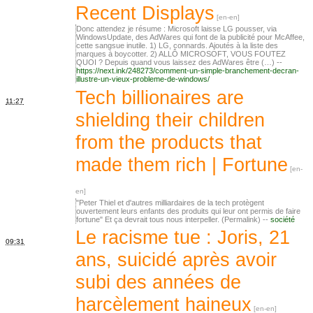
Recent Displays
Donc attendez je résume : Microsoft laisse LG pousser, via
WindowsUpdate, des AdWares qui font de la publicité pour McAffee,
cette sangsue inutile. 1) LG, connards. Ajoutés à la liste des
marques à boycotter. 2) ALLÔ MICROSOFT, VOUS FOUTEZ
QUOI ? Depuis quand vous laissez des AdWares être (…) --
https://next.ink/248273/comment-un-simple-branchement-decran-
illustre-un-vieux-probleme-de-windows/
Tech billionaires are
11:27
shielding their children
from the products that
made them rich | Fortune
"Peter Thiel et d'autres milliardaires de la tech protègent
ouvertement leurs enfants des produits qui leur ont permis de faire
fortune" Et ça devrait tous nous interpeller. (Permalink) --
société
Le racisme tue : Joris, 21
09:31
ans, suicidé après avoir
subi des années de
harcèlement haineux