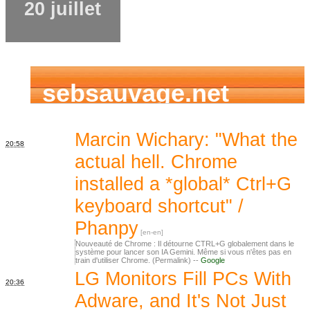
20 juillet
sebsauvage.net
Marcin Wichary: "What the
20:58
actual hell. Chrome
installed a *global* Ctrl+G
keyboard shortcut" /
Phanpy
Nouveauté de Chrome : Il détourne CTRL+G globalement dans le
système pour lancer son IA Gemini. Même si vous n'êtes pas en
train d'utiliser Chrome. (Permalink) --
Google
LG Monitors Fill PCs With
20:36
Adware, and It's Not Just