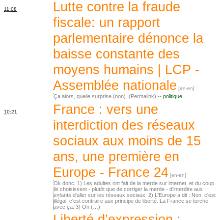
Lutte contre la fraude
11:08
fiscale: un rapport
parlementaire dénonce la
baisse constante des
moyens humains | LCP -
Assemblée nationale
Ça alors, quelle surprise (non). (Permalink) --
politique
France : vers une
10:21
interdiction des réseaux
sociaux aux moins de 15
ans, une première en
Europe - France 24
Ok donc: 1) Les adultes ont fait de la merde sur internet, et du coup
ils choisissent - plutôt que de corriger la merde - d'interdire aux
enfants d'aller sur les réseaux sociaux. 2) L'Europe a dit : Non, c'est
illégal, c'est contraire aux principe de liberté. La France se torche
avec ça. 3) On (…)
Liberté d’expression :