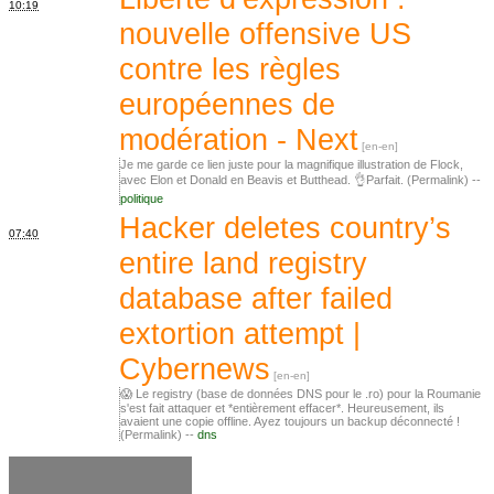
10:19
nouvelle offensive US
contre les règles
européennes de
modération - Next
Je me garde ce lien juste pour la magnifique illustration de Flock,
avec Elon et Donald en Beavis et Butthead. 👌‍Parfait. (Permalink) --
politique
Hacker deletes country’s
07:40
entire land registry
database after failed
extortion attempt |
Cybernews
😱 Le registry (base de données DNS pour le .ro) pour la Roumanie
s'est fait attaquer et *entièrement effacer*. Heureusement, ils
avaient une copie offline. Ayez toujours un backup déconnecté !
(Permalink) --
dns