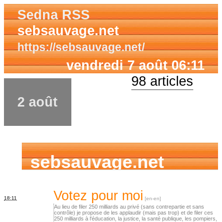
Sedna RSS
sebsauvage.net
https://sebsauvage.net/
vendredi 7 août 06:11
98 articles
2 août
sebsauvage.net
Votez pour moi
18:11
Au lieu de filer 250 milliards au privé (sans contrepartie et sans
contrôle) je propose de les applaudir (mais pas trop) et de filer ces
250 milliards à l'éducation, la justice, la santé publique, les pompiers,