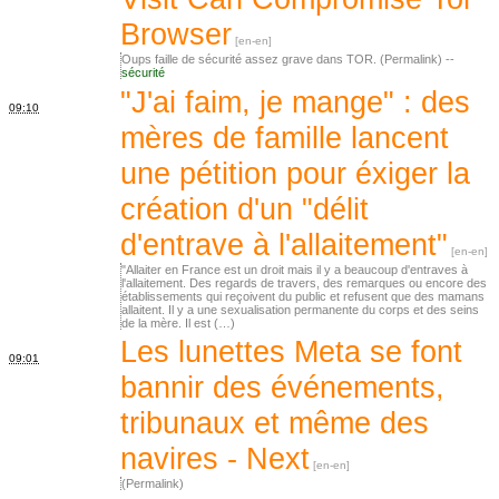
Browser
Oups faille de sécurité assez grave dans TOR. (Permalink) --
sécurité
"J'ai faim, je mange" : des
09:10
mères de famille lancent
une pétition pour éxiger la
création d'un "délit
d'entrave à l'allaitement"
"Allaiter en France est un droit mais il y a beaucoup d'entraves à
l'allaitement. Des regards de travers, des remarques ou encore des
établissements qui reçoivent du public et refusent que des mamans
allaitent. Il y a une sexualisation permanente du corps et des seins
de la mère. Il est (…)
Les lunettes Meta se font
09:01
bannir des événements,
tribunaux et même des
navires - Next
(Permalink)