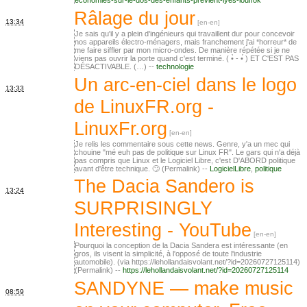
economies-sur-le-dos-des-enfants-previent-lyes-louffok
Râlage du jour
13:34
Je sais qu'il y a plein d'ingénieurs qui travaillent dur pour concevoir
nos appareils électro-ménagers, mais franchement j'ai *horreur* de
me faire siffler par mon micro-ondes. De manière répétée si je ne
viens pas ouvrir la porte quand c'est terminé. ( •̀ - •́ ) ET C'EST PAS
DÉSACTIVABLE. (…) --
technologie
Un arc-en-ciel dans le logo
13:33
de LinuxFR.org -
LinuxFr.org
Je relis les commentaire sous cette news. Genre, y'a un mec qui
chouine "mé euh pas de politique sur Linux FR". Le gars qui n'a déjà
pas compris que Linux et le Logiciel Libre, c'est D'ABORD politique
avant d'être technique. 🙄 (Permalink) --
LogicielLibre
,
politique
The Dacia Sandero is
13:24
SURPRISINGLY
Interesting - YouTube
Pourquoi la conception de la Dacia Sandera est intéressante (en
gros, ils visent la simplicité, à l'opposé de toute l'industrie
automobile). (via https://lehollandaisvolant.net/?id=20260727125114)
(Permalink) --
https://lehollandaisvolant.net/?id=20260727125114
SANDYNE — make music
08:59