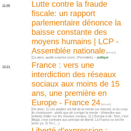
Lutte contre la fraude
11:08
fiscale: un rapport
parlementaire dénonce la
baisse constante des
moyens humains | LCP -
Assemblée nationale
Ça alors, quelle surprise (non). (Permalink) --
politique
France : vers une
10:21
interdiction des réseaux
sociaux aux moins de 15
ans, une première en
Europe - France 24
Ok donc: 1) Les adultes ont fait de la merde sur internet, et du coup
ils choisissent - plutôt que de corriger la merde - d'interdire aux
enfants d'aller sur les réseaux sociaux. 2) L'Europe a dit : Non, c'est
illégal, c'est contraire aux principe de liberté. La France se torche
avec ça. 3) On (…)
Liberté d’expression :