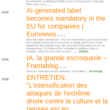
la recherche, le planning familial, la sécu et l'assurance chômage.
Votez pour moi. (…)
AI-generated label
12:44
becomes mandatory in the
EU for companies |
Euronews
Nouvelle règle européenne : Pour les entreprises, tout chabot IA doit
être signalé comme tel, et tout texte ou image généré par IA doit
également être signalé. Avec des amendes importantes en cas de
manquement. Ça risque d'être compliqué à appliquer dans la
pratique, mais c'est au moins un pas (…) --
politique
IA, la grande escroquerie –
12:41
Framablog
Sous le coude pour lecture ultérieure. (Permalink) --
technologie
ENTRETIEN.
10:00
"L'intensification des
attaques de l'extrême
droite contre la culture et la
pensée est en