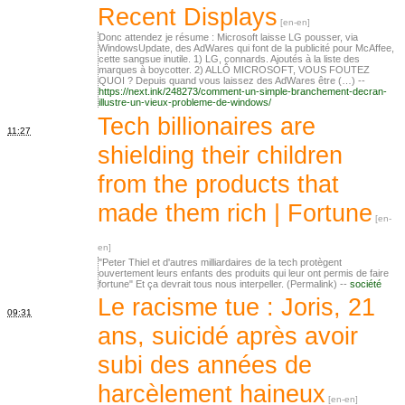
Recent Displays
Donc attendez je résume : Microsoft laisse LG pousser, via
WindowsUpdate, des AdWares qui font de la publicité pour McAffee,
cette sangsue inutile. 1) LG, connards. Ajoutés à la liste des
marques à boycotter. 2) ALLÔ MICROSOFT, VOUS FOUTEZ
QUOI ? Depuis quand vous laissez des AdWares être (…) --
https://next.ink/248273/comment-un-simple-branchement-decran-
illustre-un-vieux-probleme-de-windows/
Tech billionaires are
11:27
shielding their children
from the products that
made them rich | Fortune
"Peter Thiel et d'autres milliardaires de la tech protègent
ouvertement leurs enfants des produits qui leur ont permis de faire
fortune" Et ça devrait tous nous interpeller. (Permalink) --
société
Le racisme tue : Joris, 21
09:31
ans, suicidé après avoir
subi des années de
harcèlement haineux