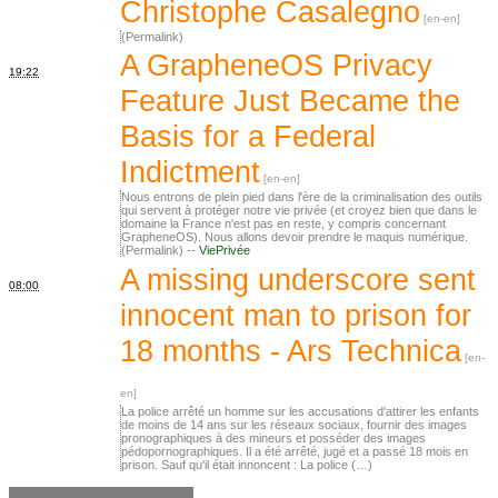
Christophe Casalegno
(Permalink)
A GrapheneOS Privacy
19:22
Feature Just Became the
Basis for a Federal
Indictment
Nous entrons de plein pied dans l'ère de la criminalisation des outils
qui servent à protéger notre vie privée (et croyez bien que dans le
domaine la France n'est pas en reste, y compris concernant
GrapheneOS). Nous allons devoir prendre le maquis numérique.
(Permalink) --
ViePrivée
A missing underscore sent
08:00
innocent man to prison for
18 months - Ars Technica
La police arrêté un homme sur les accusations d'attirer les enfants
de moins de 14 ans sur les réseaux sociaux, fournir des images
pronographiques à des mineurs et posséder des images
pédopornographiques. Il a été arrêté, jugé et a passé 18 mois en
prison. Sauf qu'il était innoncent : La police (…)