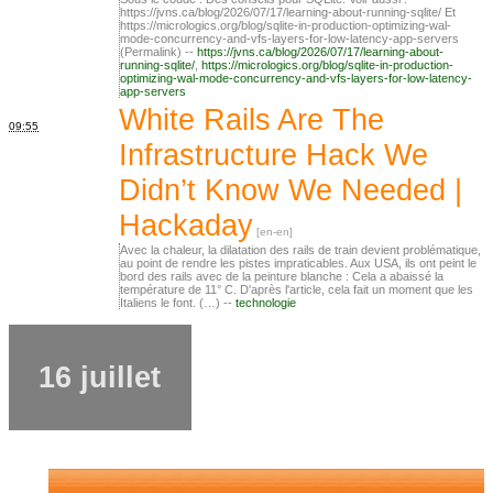
https://jvns.ca/blog/2026/07/17/learning-about-running-sqlite/ Et
https://micrologics.org/blog/sqlite-in-production-optimizing-wal-
mode-concurrency-and-vfs-layers-for-low-latency-app-servers
(Permalink) --
https://jvns.ca/blog/2026/07/17/learning-about-
running-sqlite/
,
https://micrologics.org/blog/sqlite-in-production-
optimizing-wal-mode-concurrency-and-vfs-layers-for-low-latency-
app-servers
White Rails Are The
09:55
Infrastructure Hack We
Didn’t Know We Needed |
Hackaday
Avec la chaleur, la dilatation des rails de train devient problématique,
au point de rendre les pistes impraticables. Aux USA, ils ont peint le
bord des rails avec de la peinture blanche : Cela a abaissé la
température de 11° C. D'après l'article, cela fait un moment que les
Italiens le font. (…) --
technologie
16 juillet