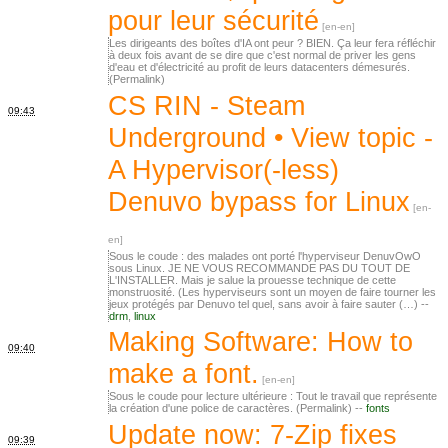
pour leur sécurité
Les dirigeants des boîtes d'IA ont peur ? BIEN. Ça leur fera réfléchir
à deux fois avant de se dire que c'est normal de priver les gens
d'eau et d'électricité au profit de leurs datacenters démesurés.
(Permalink)
CS RIN - Steam
09:43
Underground • View topic -
A Hypervisor(-less)
Denuvo bypass for Linux
Sous le coude : des malades ont porté l'hyperviseur DenuvOwO
sous Linux. JE NE VOUS RECOMMANDE PAS DU TOUT DE
L'INSTALLER. Mais je salue la prouesse technique de cette
monstruosité. (Les hyperviseurs sont un moyen de faire tourner les
jeux protégés par Denuvo tel quel, sans avoir à faire sauter (…) --
drm
,
linux
Making Software: How to
09:40
make a font.
Sous le coude pour lecture ultérieure : Tout le travail que représente
la création d'une police de caractères. (Permalink) --
fonts
Update now: 7-Zip fixes
09:39