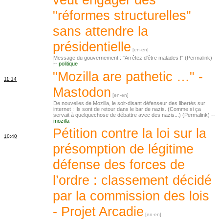
"réformes structurelles"
sans attendre la
présidentielle
Message du gouvernement : "Arrêtez d'être malades !" (Permalink)
--
politique
"Mozilla are pathetic …" -
11:14
Mastodon
De nouvelles de Mozilla, le soit-disant défenseur des libertés sur
internet : Ils sont de retour dans le bar de nazis. (Comme si ça
servait à quelquechose de débattre avec des nazis...) (Permalink) --
mozilla
Pétition contre la loi sur la
10:40
présomption de légitime
défense des forces de
l’ordre : classement décidé
par la commission des lois
- Projet Arcadie