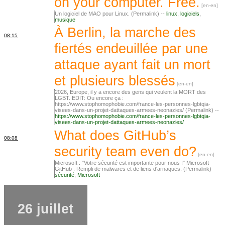
on your computer. Free.
Un logiciel de MAO pour Linux. (Permalink) --
linux
,
logiciels
,
musique
À Berlin, la marche des
08:15
fiertés endeuillée par une
attaque ayant fait un mort
et plusieurs blessés
2026, Europe, il y a encore des gens qui veulent la MORT des
LGBT. EDIT: Ou encore ça :
https://www.stophomophobie.com/france-les-personnes-lgbtqia-
visees-dans-un-projet-dattaques-armees-neonazies/ (Permalink) --
https://www.stophomophobie.com/france-les-personnes-lgbtqia-
visees-dans-un-projet-dattaques-armees-neonazies/
What does GitHub’s
08:08
security team even do?
Microsoft : "Votre sécurité est importante pour nous !" Microsoft
GitHub : Rempli de malwares et de liens d'arnaques. (Permalink) --
sécurité
,
Microsoft
26 juillet