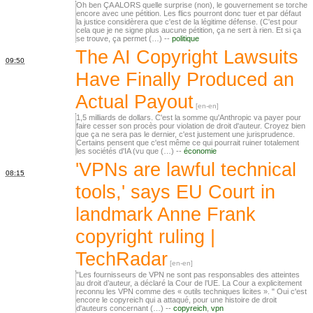
Oh ben ÇA ALORS quelle surprise (non), le gouvernement se torche
encore avec une pétition. Les flics pourront donc tuer et par défaut
la justice considèrera que c'est de la légitime défense. (C'est pour
cela que je ne signe plus aucune pétition, ça ne sert à rien. Et si ça
se trouve, ça permet (…) --
politique
The AI Copyright Lawsuits
09:50
Have Finally Produced an
Actual Payout
1,5 milliards de dollars. C'est la somme qu'Anthropic va payer pour
faire cesser son procès pour violation de droit d'auteur. Croyez bien
que ça ne sera pas le dernier, c'est justement une jurisprudence.
Certains pensent que c'est même ce qui pourrait ruiner totalement
les sociétés d'IA (vu que (…) --
économie
'VPNs are lawful technical
08:15
tools,' says EU Court in
landmark Anne Frank
copyright ruling |
TechRadar
"Les fournisseurs de VPN ne sont pas responsables des atteintes
au droit d’auteur, a déclaré la Cour de l’UE. La Cour a explicitement
reconnu les VPN comme des « outils techniques licites ». " Oui c'est
encore le copyreich qui a attaqué, pour une histoire de droit
d'auteurs concernant (…) --
copyreich
,
vpn