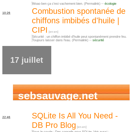
Woao ben ça c'est vachement bien. (Permalink) --
écologie
Combustion spontanée de
10:26
chiffons imbibés d’huile |
CIPI
Sécurité : un chiffon imbibé d'huile peut spontanément prendre feu.
Toujours laisser dans l'eau. (Permalink) --
sécurité
17 juillet
sebsauvage.net
SQLite Is All You Need -
22:46
DB Pro Blog
Sous le coude : Des conseils pour SQLite. Voir aussi :