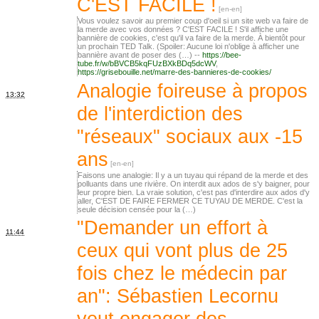
C'EST FACILE !
Vous voulez savoir au premier coup d'oeil si un site web va faire de
la merde avec vos données ? C'EST FACILE ! S'il affiche une
bannière de cookies, c'est qu'il va faire de la merde. À bientôt pour
un prochain TED Talk. (Spoiler: Aucune loi n'oblige à afficher une
bannière avant de poser des (…) --
https://bee-
tube.fr/w/bBVCB5kqFUzBXkBDq5dcWV
,
https://grisebouille.net/marre-des-bannieres-de-cookies/
Analogie foireuse à propos
13:32
de l'interdiction des
"réseaux" sociaux aux -15
ans
Faisons une analogie: Il y a un tuyau qui répand de la merde et des
polluants dans une rivière. On interdit aux ados de s'y baigner, pour
leur propre bien. La vraie solution, c'est pas d'interdire aux ados d'y
aller, C'EST DE FAIRE FERMER CE TUYAU DE MERDE. C'est la
seule décision censée pour la (…)
"Demander un effort à
11:44
ceux qui vont plus de 25
fois chez le médecin par
an": Sébastien Lecornu
veut engager des