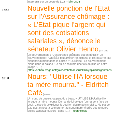
intervenir sur un poste de (…) --
Microsoft
Nouvelle ponction de l’Etat
14:32
sur l’Assurance chômage :
« L’Etat pique l’argent qui
sont des cotisations
salariales », dénonce le
sénateur Olivier Henno
Le gouvernement : "L'assurance chômage est en déficit !" Le
gouvernement : "Oh làlà il faut arrêter l'assistanat et les pauvres qui
piquent indument dans la caisse !" La réalité : Le gouvernement
pique dans la caisse. Ce qui se résume une fois de plus en cette
image : (…) --
https://sebsauvage.net/galerie/photos/Bordel/mili/yaplusdargentdansl
Nours: "Utilise l'IA lorsque
13:38
ta mère mourra." - Eldritch
Café
Un coup de gueule, ça peut être beau: « UTILISE L'IA Utilise l'IA
lorsque ta mère mourra. Demande-lui ce que l'on ressent face au
deuil. Laisse-la t'expliquer le deuil en douze points clairs. Ne passe
pas des années à la chercher au supermarché près des tomates
qu'elle achetait toujours, dans (…) --
technologie