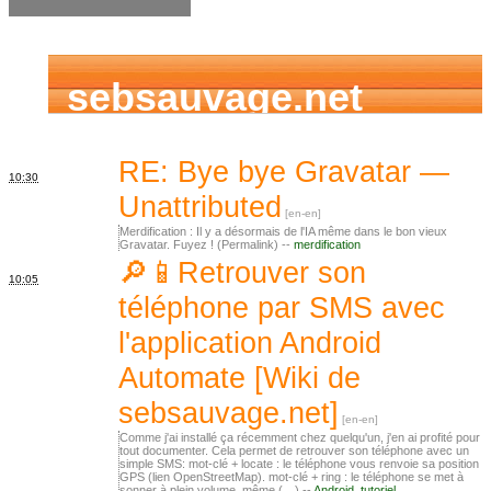
sebsauvage.net
RE: Bye bye Gravatar —
10:30
Unattributed
Merdification : Il y a désormais de l'IA même dans le bon vieux
Gravatar. Fuyez ! (Permalink) --
merdification
🔎📱Retrouver son
10:05
téléphone par SMS avec
l'application Android
Automate [Wiki de
sebsauvage.net]
Comme j'ai installé ça récemment chez quelqu'un, j'en ai profité pour
tout documenter. Cela permet de retrouver son téléphone avec un
simple SMS: mot-clé + locate : le téléphone vous renvoie sa position
GPS (lien OpenStreetMap). mot-clé + ring : le téléphone se met à
sonner à plein volume, même (…) --
Android
,
tutoriel