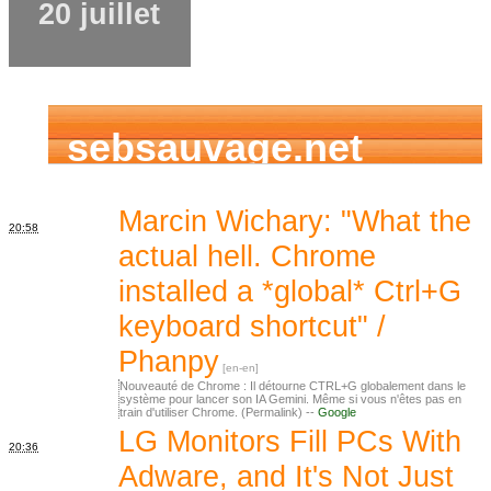
20 juillet
sebsauvage.net
Marcin Wichary: "What the
20:58
actual hell. Chrome
installed a *global* Ctrl+G
keyboard shortcut" /
Phanpy
Nouveauté de Chrome : Il détourne CTRL+G globalement dans le
système pour lancer son IA Gemini. Même si vous n'êtes pas en
train d'utiliser Chrome. (Permalink) --
Google
LG Monitors Fill PCs With
20:36
Adware, and It's Not Just