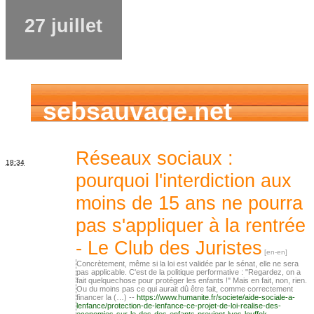
27 juillet
sebsauvage.net
Réseaux sociaux :
18:34
pourquoi l'interdiction aux
moins de 15 ans ne pourra
pas s'appliquer à la rentrée
- Le Club des Juristes
Concrètement, même si la loi est validée par le sénat, elle ne sera
pas applicable. C'est de la politique performative : "Regardez, on a
fait quelquechose pour protéger les enfants !" Mais en fait, non, rien.
Ou du moins pas ce qui aurait dû être fait, comme correctement
financer la (…) --
https://www.humanite.fr/societe/aide-sociale-a-
lenfance/protection-de-lenfance-ce-projet-de-loi-realise-des-