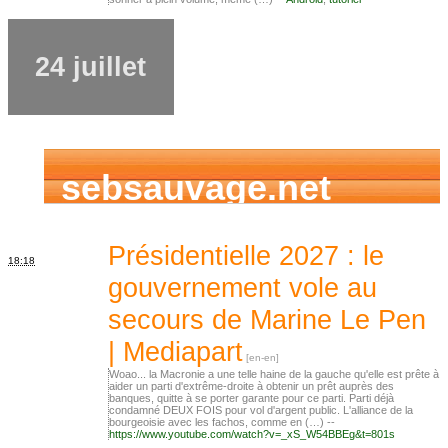
24 juillet
sebsauvage.net
Présidentielle 2027 : le
18:18
gouvernement vole au
secours de Marine Le Pen
| Mediapart
Woao... la Macronie a une telle haine de la gauche qu'elle est prête à
aider un parti d'extrême-droite à obtenir un prêt auprès des
banques, quitte à se porter garante pour ce parti. Parti déjà
condamné DEUX FOIS pour vol d'argent public. L'alliance de la
bourgeoisie avec les fachos, comme en (…) --
https://www.youtube.com/watch?v=_xS_W54BBEg&t=801s