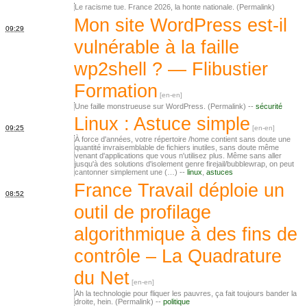
Le racisme tue. France 2026, la honte nationale. (Permalink)
Mon site WordPress est-il
09:29
vulnérable à la faille
wp2shell ? — Flibustier
Formation
Une faille monstrueuse sur WordPress. (Permalink) --
sécurité
Linux : Astuce simple
09:25
À force d'années, votre répertoire /home contient sans doute une
quantité invraisemblable de fichiers inutiles, sans doute même
venant d'applications que vous n'utilisez plus. Même sans aller
jusqu'à des solutions d'isolement genre firejail/bubblewrap, on peut
cantonner simplement une (…) --
linux
,
astuces
France Travail déploie un
08:52
outil de profilage
algorithmique à des fins de
contrôle – La Quadrature
du Net
Ah la technologie pour fliquer les pauvres, ça fait toujours bander la
droite, hein. (Permalink) --
politique