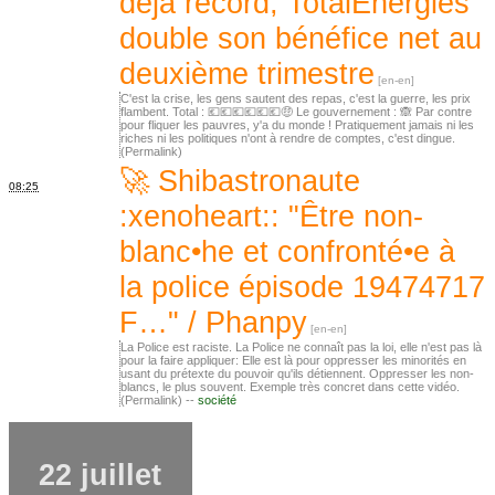
déjà record, TotalEnergies
double son bénéfice net au
deuxième trimestre
C'est la crise, les gens sautent des repas, c'est la guerre, les prix
flambent. Total : 💶💶💶💶💶💶🤑 Le gouvernement : 🙈 Par contre
pour fliquer les pauvres, y'a du monde ! Pratiquement jamais ni les
riches ni les politiques n'ont à rendre de comptes, c'est dingue.
(Permalink)
🚀 Shibastronaute
08:25
:xenoheart:: "Être non-
blanc•he et confronté•e à
la police épisode 19474717
F…" / Phanpy
La Police est raciste. La Police ne connaît pas la loi, elle n'est pas là
pour la faire appliquer: Elle est là pour oppresser les minorités en
usant du prétexte du pouvoir qu'ils détiennent. Oppresser les non-
blancs, le plus souvent. Exemple très concret dans cette vidéo.
(Permalink) --
société
22 juillet