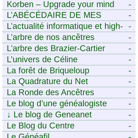
Korben – Upgrade your mind
-
L’ABÉCÉDAIRE DE MES
-
ANCÊTRES – Tout ce que
L’actualité informatique et high-
-
j’aurais aimé savoir sur ma
tech pour décideurs IT.
L’arbre de nos ancêtres
-
famille mais n’ai jamais osé
L’arbre des Brazier-Cartier
-
demander
L’univers de Céline
-
La forêt de Briqueloup
-
La Quadrature du Net
-
La Ronde des Ancêtres
-
Le blog d’une généalogiste
-
↓
Le blog de Geneanet
-
Le Blog du Centre
-
Généalogique de Touraine -
Le Généafil
-