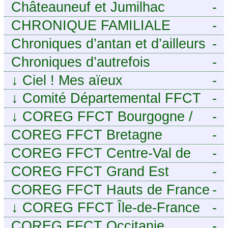
Châteauneuf et Jumilhac
-
CHRONIQUE FAMILIALE
-
Chroniques d’antan et d’ailleurs
-
Chroniques d’autrefois
-
↓
Ciel ! Mes aïeux
-
↓
Comité Départemental FFCT
-
du Cher
↓
COREG FFCT Bourgogne /
-
Franche-Comté
COREG FFCT Bretagne
-
COREG FFCT Centre-Val de
-
Loire
COREG FFCT Grand Est
-
COREG FFCT Hauts de France
-
↓
COREG FFCT Île-de-France
-
COREG FFCT Occitanie
-