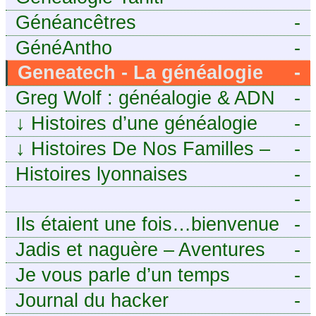
Généancêtres
-
GénéAntho
-
Geneatech - La généalogie
-
numérique à portée de tous
Greg Wolf : généalogie & ADN
-
↓
Histoires d’une généalogie
-
Léonarde
↓
Histoires De Nos Familles –
-
Blog de généalogie
Histoires lyonnaises
-
-
https://aieuxetfinesherbes.wordpre
Ils étaient une fois…bienvenue
-
chez mes ancêtres. – Une
Jadis et naguère – Aventures
-
histoire tourangelle, mais pas
généalogiques de l’Atlantique
Je vous parle d’un temps
-
seulement.
aux contreforts des Alpes
Journal du hacker
-