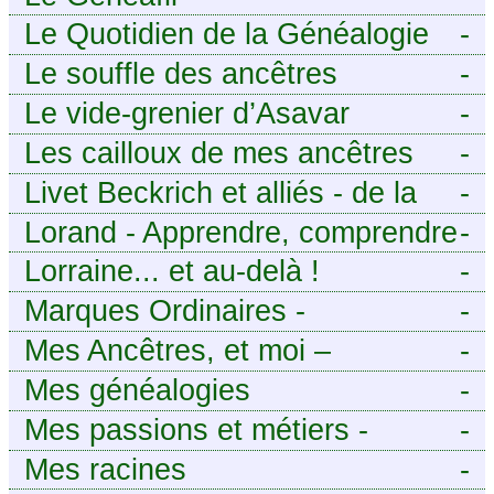
Le Quotidien de la Généalogie
-
Le souffle des ancêtres
-
Le vide-grenier d’Asavar
-
Les cailloux de mes ancêtres
-
Livet Beckrich et alliés - de la
-
généalogie à l’écriture.
Lorand - Apprendre, comprendre
-
et transmettre pour exister.
Lorraine... et au-delà !
-
(Descartes)
Marques Ordinaires -
-
Généalogie de Moselle et
Mes Ancêtres, et moi –
-
d’ailleurs
Découvrez mes aïeux en Ille-et-
Mes généalogies
-
Vilaine et ailleurs
Mes passions et métiers -
-
Généalogie et Tir à l’Arc
Mes racines
-