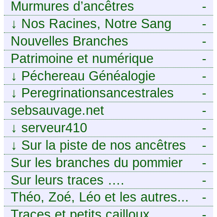
Murmures d’ancêtres
-
↓
Nos Racines, Notre Sang
-
Nouvelles Branches
-
Patrimoine et numérique
-
↓
Péchereau Généalogie
-
↓
Peregrinationsancestrales
-
sebsauvage.net
-
↓
serveur410
-
↓
Sur la piste de nos ancêtres
-
en Périgord.
Sur les branches du pommier
-
Sur leurs traces ….
-
Théo, Zoé, Léo et les autres...
-
Traces et petits cailloux
-