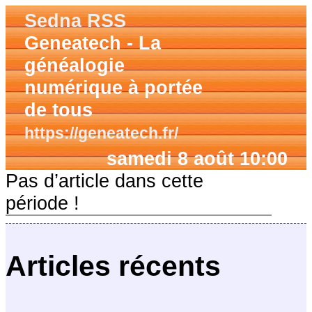
Sedna RSS
Geneatech - La
généalogie
numérique à portée
de tous
https://geneatech.fr/
samedi 8 août 10:00
Pas d’article dans cette
période !
Articles récents