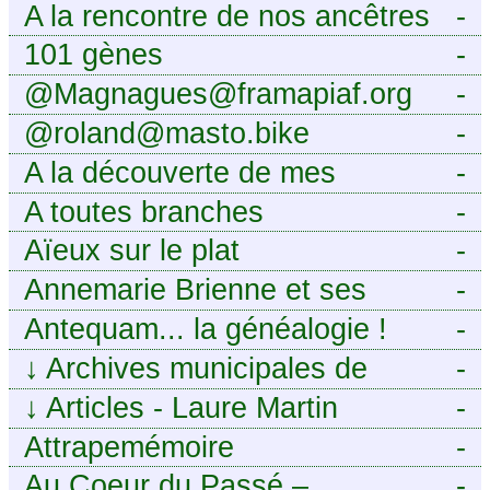
A la rencontre de nos ancêtres
-
101 gènes
-
@Magnagues@framapiaf.org
-
@roland@masto.bike
-
A la découverte de mes
-
ancêtres
A toutes branches
-
Aïeux sur le plat
-
Annemarie Brienne et ses
-
challenges de A à Z
Antequam... la généalogie !
-
↓
Archives municipales de
-
Montpellier
↓
Articles - Laure Martin
-
Attrapemémoire
-
Au Coeur du Passé –
-