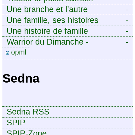
Une branche et l’autre
-
Une famille, ses histoires
-
Une histoire de famille
-
Warrior du Dimanche -
-
Publication à caractère
opml
intermittent, approximatif et
dilettante.
Sedna
Sedna RSS
SPIP
SPIP-Zone