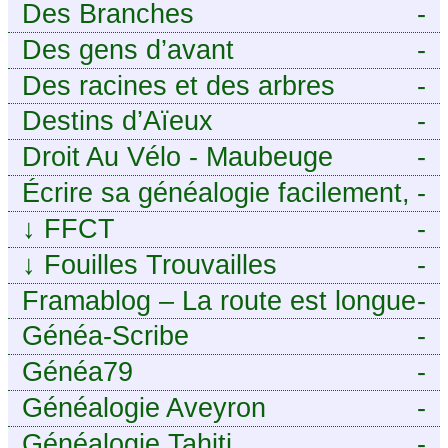
Des Branches
-
Des gens d’avant
-
Des racines et des arbres
-
Destins d’Aïeux
-
Droit Au Vélo - Maubeuge
-
Sambre-Avesnois
Écrire sa généalogie facilement,
-
sans stress avec Généalordi
↓
FFCT
-
↓
Fouilles Trouvailles
-
Framablog – La route est longue
-
mais la voie est libre…
Généa-Scribe
-
Généa79
-
Généalogie Aveyron
-
Généalogie Tahiti
-