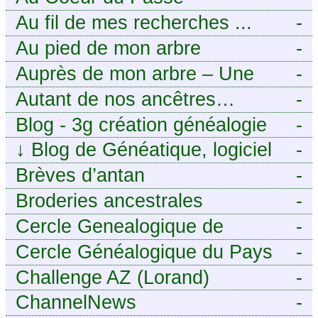
Généalogie Familiale
Au fil de mes recherches ...
-
Au pied de mon arbre
-
Auprès de mon arbre – Une
-
histoire de racines
Autant de nos ancêtres…
-
Blog - 3g création généalogie
-
↓
Blog de Généatique, logiciel
-
de généalogie
Brèves d’antan
-
Broderies ancestrales
-
Cercle Genealogique de
-
l’Aveyron
Cercle Généalogique du Pays
-
de Caux - Seine-Maritime
Challenge AZ (Lorand)
-
ChannelNews
-