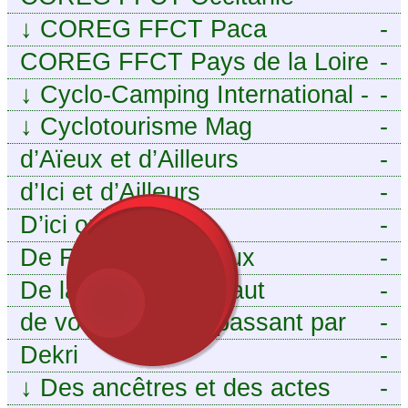
↓
COREG FFCT Paca
-
COREG FFCT Pays de la Loire
-
↓
Cyclo-Camping International -
-
Le voyage à vélo
↓
Cyclotourisme Mag
-
d’Aïeux et d’Ailleurs
-
d’Ici et d’Ailleurs
-
D’ici ou d’ailleurs
-
De France et d’Aïeux
-
De la Baïse à l’Escaut
-
de vous aieux en passant par
-
moi
Dekri
-
↓
Des ancêtres et des actes
-