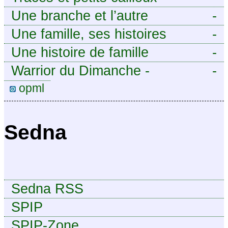
Une branche et l’autre
-
Une famille, ses histoires
-
Une histoire de famille
-
Warrior du Dimanche -
-
Publication à caractère
opml
intermittent, approximatif et
dilettante.
Sedna
Sedna RSS
SPIP
SPIP-Zone