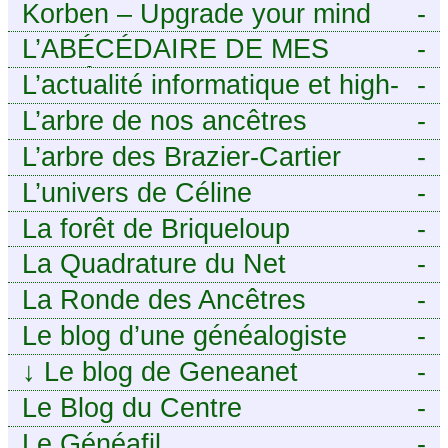
Korben – Upgrade your mind
-
L’ABÉCÉDAIRE DE MES
-
ANCÊTRES – Tout ce que
L’actualité informatique et high-
-
j’aurais aimé savoir sur ma
tech pour décideurs IT.
L’arbre de nos ancêtres
-
famille mais n’ai jamais osé
L’arbre des Brazier-Cartier
-
demander
L’univers de Céline
-
La forêt de Briqueloup
-
La Quadrature du Net
-
La Ronde des Ancêtres
-
Le blog d’une généalogiste
-
↓
Le blog de Geneanet
-
Le Blog du Centre
-
Généalogique de Touraine -
Le Généafil
-