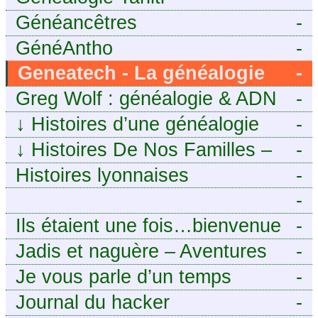
Généancêtres
-
GénéAntho
-
Geneatech - La généalogie
-
numérique à portée de tous
Greg Wolf : généalogie & ADN
-
↓
Histoires d’une généalogie
-
Léonarde
↓
Histoires De Nos Familles –
-
Blog de généalogie
Histoires lyonnaises
-
-
https://aieuxetfinesherbes.wordpre
Ils étaient une fois…bienvenue
-
chez mes ancêtres. – Une
Jadis et naguère – Aventures
-
histoire tourangelle, mais pas
généalogiques de l’Atlantique
Je vous parle d’un temps
-
seulement.
aux contreforts des Alpes
Journal du hacker
-