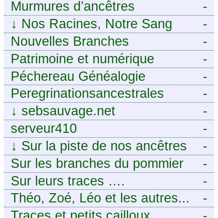
Murmures d’ancêtres
-
↓
Nos Racines, Notre Sang
-
Nouvelles Branches
-
Patrimoine et numérique
-
Péchereau Généalogie
-
Peregrinationsancestrales
-
↓
sebsauvage.net
-
serveur410
-
↓
Sur la piste de nos ancêtres
-
en Périgord.
Sur les branches du pommier
-
Sur leurs traces ….
-
Théo, Zoé, Léo et les autres...
-
Traces et petits cailloux
-