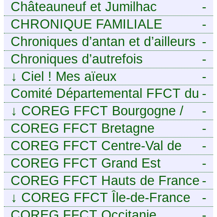
Châteauneuf et Jumilhac
-
CHRONIQUE FAMILIALE
-
Chroniques d’antan et d’ailleurs
-
Chroniques d’autrefois
-
↓
Ciel ! Mes aïeux
-
Comité Départemental FFCT du
-
Cher
↓
COREG FFCT Bourgogne /
-
Franche-Comté
COREG FFCT Bretagne
-
COREG FFCT Centre-Val de
-
Loire
COREG FFCT Grand Est
-
COREG FFCT Hauts de France
-
↓
COREG FFCT Île-de-France
-
COREG FFCT Occitanie
-