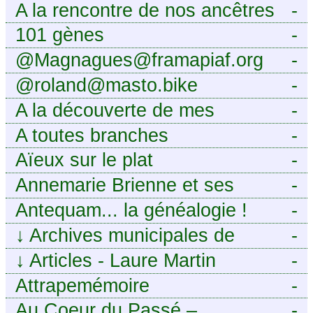
A la rencontre de nos ancêtres
-
101 gènes
-
@Magnagues@framapiaf.org
-
@roland@masto.bike
-
A la découverte de mes
-
ancêtres
A toutes branches
-
Aïeux sur le plat
-
Annemarie Brienne et ses
-
challenges de A à Z
Antequam... la généalogie !
-
↓
Archives municipales de
-
Montpellier
↓
Articles - Laure Martin
-
Attrapemémoire
-
Au Coeur du Passé –
-