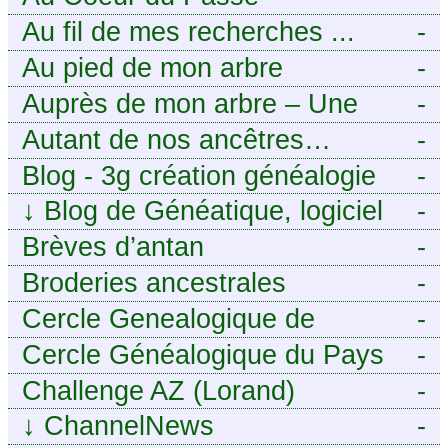
Généalogie Familiale
Au fil de mes recherches ...
-
Au pied de mon arbre
-
Auprès de mon arbre – Une
-
histoire de racines
Autant de nos ancêtres…
-
Blog - 3g création généalogie
-
↓
Blog de Généatique, logiciel
-
de généalogie
Brèves d’antan
-
Broderies ancestrales
-
Cercle Genealogique de
-
l’Aveyron
Cercle Généalogique du Pays
-
de Caux - Seine-Maritime
Challenge AZ (Lorand)
-
↓
ChannelNews
-