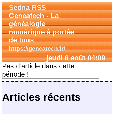
Sedna RSS
Geneatech - La
généalogie
numérique à portée
de tous
https://geneatech.fr/
jeudi 6 août 04:09
Pas d’article dans cette
période !
Articles récents