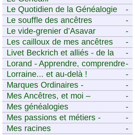
Le Quotidien de la Généalogie
-
Le souffle des ancêtres
-
Le vide-grenier d’Asavar
-
Les cailloux de mes ancêtres
-
Livet Beckrich et alliés - de la
-
généalogie à l’écriture.
Lorand - Apprendre, comprendre
-
et transmettre pour exister.
Lorraine... et au-delà !
-
(Descartes)
Marques Ordinaires -
-
Généalogie de Moselle et
Mes Ancêtres, et moi –
-
d’ailleurs
Découvrez mes aïeux en Ille-et-
Mes généalogies
-
Vilaine et ailleurs
Mes passions et métiers -
-
Généalogie et Tir à l’Arc
Mes racines
-