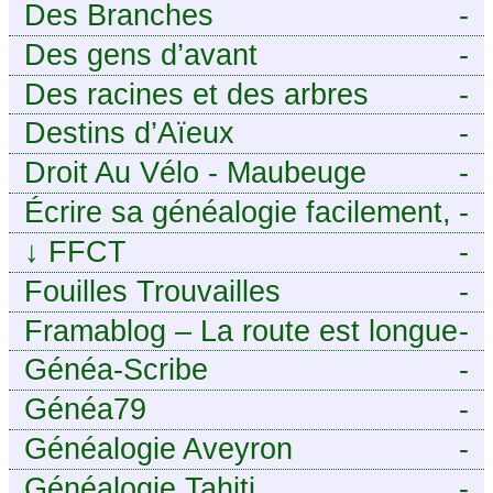
Des Branches
-
Des gens d’avant
-
Des racines et des arbres
-
Destins d’Aïeux
-
Droit Au Vélo - Maubeuge
-
Sambre-Avesnois
Écrire sa généalogie facilement,
-
sans stress avec Généalordi
↓
FFCT
-
Fouilles Trouvailles
-
Framablog – La route est longue
-
mais la voie est libre…
Généa-Scribe
-
Généa79
-
Généalogie Aveyron
-
Généalogie Tahiti
-