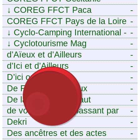
↓
COREG FFCT Paca
-
COREG FFCT Pays de la Loire
-
↓
Cyclo-Camping International -
-
Le voyage à vélo
↓
Cyclotourisme Mag
-
d’Aïeux et d’Ailleurs
-
d’Ici et d’Ailleurs
-
D’ici ou d’ailleurs
-
De France et d’Aïeux
-
De la Baïse à l’Escaut
-
de vous aieux en passant par
-
moi
Dekri
-
Des ancêtres et des actes
-