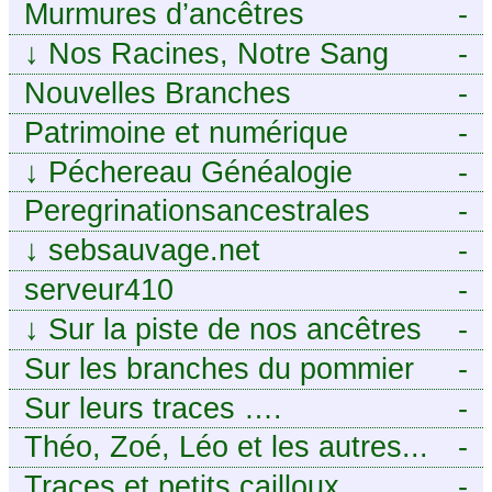
Murmures d’ancêtres
-
↓
Nos Racines, Notre Sang
-
Nouvelles Branches
-
Patrimoine et numérique
-
↓
Péchereau Généalogie
-
Peregrinationsancestrales
-
↓
sebsauvage.net
-
serveur410
-
↓
Sur la piste de nos ancêtres
-
en Périgord.
Sur les branches du pommier
-
Sur leurs traces ….
-
Théo, Zoé, Léo et les autres...
-
Traces et petits cailloux
-