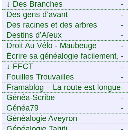
↓
Des Branches
-
Des gens d’avant
-
Des racines et des arbres
-
Destins d’Aïeux
-
Droit Au Vélo - Maubeuge
-
Sambre-Avesnois
Écrire sa généalogie facilement,
-
sans stress avec Généalordi
↓
FFCT
-
Fouilles Trouvailles
-
Framablog – La route est longue
-
mais la voie est libre…
Généa-Scribe
-
Généa79
-
Généalogie Aveyron
-
Généalogie Tahiti
-