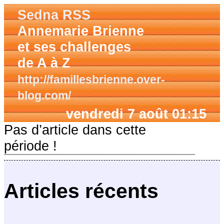
Sedna RSS
Annemarie Brienne
et ses challenges
de A à Z
http://famillesbrienne.over-
blog.com/
vendredi 7 août 01:15
Pas d’article dans cette
période !
Articles récents