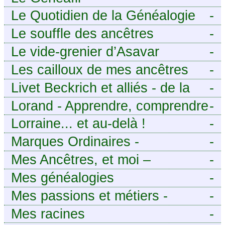
Le Quotidien de la Généalogie
-
Le souffle des ancêtres
-
Le vide-grenier d’Asavar
-
Les cailloux de mes ancêtres
-
Livet Beckrich et alliés - de la
-
généalogie à l’écriture.
Lorand - Apprendre, comprendre
-
et transmettre pour exister.
Lorraine... et au-delà !
-
(Descartes)
Marques Ordinaires -
-
Généalogie de Moselle et
Mes Ancêtres, et moi –
-
d’ailleurs
Découvrez mes aïeux en Ille-et-
Mes généalogies
-
Vilaine et ailleurs
Mes passions et métiers -
-
Généalogie et Tir à l’Arc
Mes racines
-