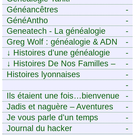
Généancêtres
-
GénéAntho
-
Geneatech - La généalogie
-
numérique à portée de tous
Greg Wolf : généalogie & ADN
-
↓
Histoires d’une généalogie
-
Léonarde
↓
Histoires De Nos Familles –
-
Blog de généalogie
Histoires lyonnaises
-
-
https://aieuxetfinesherbes.wordpre
Ils étaient une fois…bienvenue
-
chez mes ancêtres. – Une
Jadis et naguère – Aventures
-
histoire tourangelle, mais pas
généalogiques de l’Atlantique
Je vous parle d’un temps
-
seulement.
aux contreforts des Alpes
Journal du hacker
-