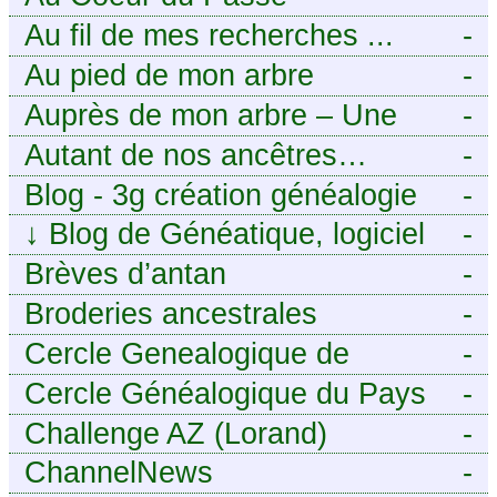
Généalogie Familiale
Au fil de mes recherches ...
-
Au pied de mon arbre
-
Auprès de mon arbre – Une
-
histoire de racines
Autant de nos ancêtres…
-
Blog - 3g création généalogie
-
↓
Blog de Généatique, logiciel
-
de généalogie
Brèves d’antan
-
Broderies ancestrales
-
Cercle Genealogique de
-
l’Aveyron
Cercle Généalogique du Pays
-
de Caux - Seine-Maritime
Challenge AZ (Lorand)
-
ChannelNews
-