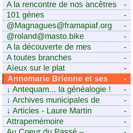
A la rencontre de nos ancêtres
-
101 gènes
-
@Magnagues@framapiaf.org
-
@roland@masto.bike
-
A la découverte de mes
-
ancêtres
A toutes branches
-
Aïeux sur le plat
-
Annemarie Brienne et ses
-
challenges de A à Z
↓
Antequam... la généalogie !
-
↓
Archives municipales de
-
Montpellier
↓
Articles - Laure Martin
-
Attrapemémoire
-
Au Coeur du Passé –
-