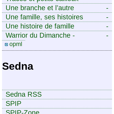
Une branche et l’autre
-
Une famille, ses histoires
-
Une histoire de famille
-
Warrior du Dimanche -
-
Publication à caractère
opml
intermittent, approximatif et
dilettante.
Sedna
Sedna RSS
SPIP
SPIP-Zone