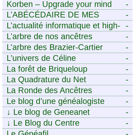
Korben – Upgrade your mind
-
L’ABÉCÉDAIRE DE MES
-
ANCÊTRES – Tout ce que
L’actualité informatique et high-
-
j’aurais aimé savoir sur ma
tech pour décideurs IT.
L’arbre de nos ancêtres
-
famille mais n’ai jamais osé
L’arbre des Brazier-Cartier
-
demander
L’univers de Céline
-
La forêt de Briqueloup
-
La Quadrature du Net
-
La Ronde des Ancêtres
-
Le blog d’une généalogiste
-
↓
Le blog de Geneanet
-
↓
Le Blog du Centre
-
Généalogique de Touraine -
Le Généafil
-