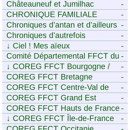
Châteauneuf et Jumilhac
-
CHRONIQUE FAMILIALE
-
Chroniques d’antan et d’ailleurs
-
Chroniques d’autrefois
-
↓
Ciel ! Mes aïeux
-
Comité Départemental FFCT du
-
Cher
↓
COREG FFCT Bourgogne /
-
Franche-Comté
COREG FFCT Bretagne
-
COREG FFCT Centre-Val de
-
Loire
COREG FFCT Grand Est
-
COREG FFCT Hauts de France
-
↓
COREG FFCT Île-de-France
-
COREG FFCT Occitanie
-