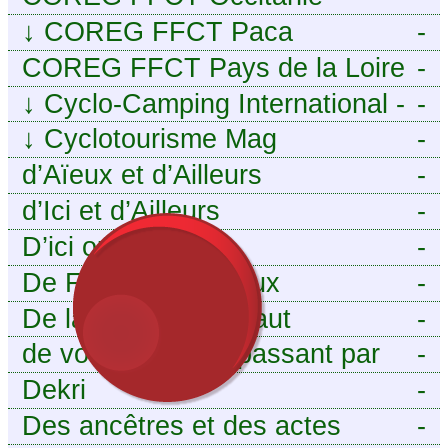
↓
COREG FFCT Paca
-
COREG FFCT Pays de la Loire
-
↓
Cyclo-Camping International -
-
Le voyage à vélo
↓
Cyclotourisme Mag
-
d’Aïeux et d’Ailleurs
-
d’Ici et d’Ailleurs
-
D’ici ou d’ailleurs
-
De France et d’Aïeux
-
De la Baïse à l’Escaut
-
de vous aieux en passant par
-
moi
Dekri
-
Des ancêtres et des actes
-