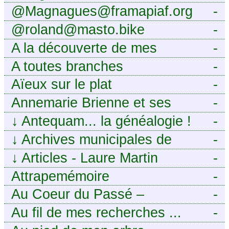
@Magnagues@framapiaf.org
-
@roland@masto.bike
-
A la découverte de mes
-
ancêtres
A toutes branches
-
Aïeux sur le plat
-
Annemarie Brienne et ses
-
challenges de A à Z
↓
Antequam... la généalogie !
-
↓
Archives municipales de
-
Montpellier
↓
Articles - Laure Martin
-
Attrapemémoire
-
Au Coeur du Passé –
-
Généalogie Familiale
Au fil de mes recherches ...
-