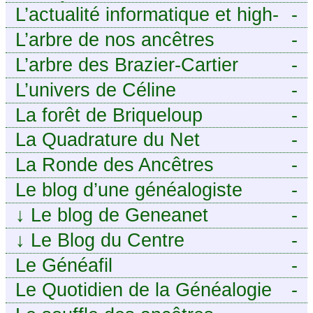
ANCÊTRES – Tout ce que
L’actualité informatique et high-
-
j’aurais aimé savoir sur ma
tech pour décideurs IT.
L’arbre de nos ancêtres
-
famille mais n’ai jamais osé
L’arbre des Brazier-Cartier
-
demander
L’univers de Céline
-
La forêt de Briqueloup
-
La Quadrature du Net
-
La Ronde des Ancêtres
-
Le blog d’une généalogiste
-
↓
Le blog de Geneanet
-
↓
Le Blog du Centre
-
Généalogique de Touraine -
Le Généafil
-
Le Quotidien de la Généalogie
-