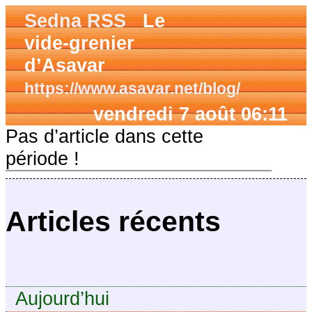
Sedna RSS
Le
vide-grenier
d’Asavar
https://www.asavar.net/blog/
vendredi 7 août 06:11
Pas d’article dans cette
période !
Articles récents
Aujourd’hui