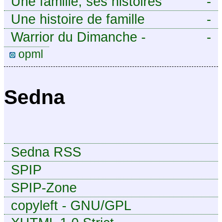
Une famille, ses histoires
-
Une histoire de famille
-
Warrior du Dimanche -
-
Publication à caractère
opml
intermittent, approximatif et
dilettante.
Sedna
Sedna RSS
SPIP
SPIP-Zone
copyleft - GNU/GPL