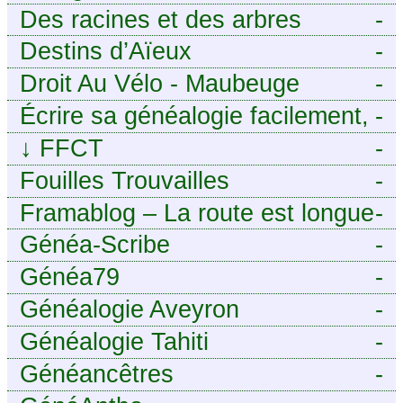
Des racines et des arbres
-
Destins d’Aïeux
-
Droit Au Vélo - Maubeuge
-
Sambre-Avesnois
Écrire sa généalogie facilement,
-
sans stress avec Généalordi
↓
FFCT
-
Fouilles Trouvailles
-
Framablog – La route est longue
-
mais la voie est libre…
Généa-Scribe
-
Généa79
-
Généalogie Aveyron
-
Généalogie Tahiti
-
Généancêtres
-