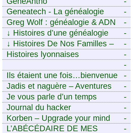
GénéAntho
-
Geneatech - La généalogie
-
numérique à portée de tous
Greg Wolf : généalogie & ADN
-
↓
Histoires d’une généalogie
-
Léonarde
↓
Histoires De Nos Familles –
-
Blog de généalogie
Histoires lyonnaises
-
-
https://aieuxetfinesherbes.wordpre
Ils étaient une fois…bienvenue
-
chez mes ancêtres. – Une
Jadis et naguère – Aventures
-
histoire tourangelle, mais pas
généalogiques de l’Atlantique
Je vous parle d’un temps
-
seulement.
aux contreforts des Alpes
Journal du hacker
-
Korben – Upgrade your mind
-
L’ABÉCÉDAIRE DE MES
-