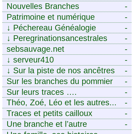
Nouvelles Branches
-
Patrimoine et numérique
-
↓
Péchereau Généalogie
-
↓
Peregrinationsancestrales
-
sebsauvage.net
-
↓
serveur410
-
↓
Sur la piste de nos ancêtres
-
en Périgord.
Sur les branches du pommier
-
Sur leurs traces ….
-
Théo, Zoé, Léo et les autres...
-
Traces et petits cailloux
-
Une branche et l’autre
-