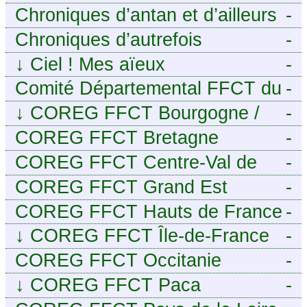
Chroniques d’antan et d’ailleurs
-
Chroniques d’autrefois
-
↓
Ciel ! Mes aïeux
-
Comité Départemental FFCT du
-
Cher
↓
COREG FFCT Bourgogne /
-
Franche-Comté
COREG FFCT Bretagne
-
COREG FFCT Centre-Val de
-
Loire
COREG FFCT Grand Est
-
COREG FFCT Hauts de France
-
↓
COREG FFCT Île-de-France
-
COREG FFCT Occitanie
-
↓
COREG FFCT Paca
-