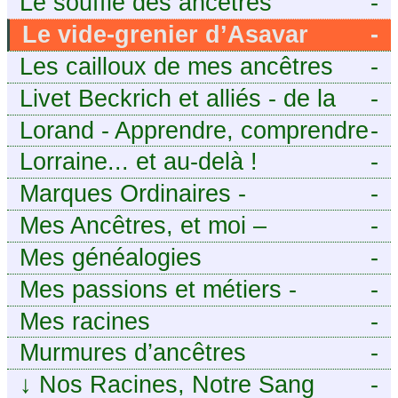
Le souffle des ancêtres
-
Le vide-grenier d’Asavar
-
Les cailloux de mes ancêtres
-
Livet Beckrich et alliés - de la
-
généalogie à l’écriture.
Lorand - Apprendre, comprendre
-
et transmettre pour exister.
Lorraine... et au-delà !
-
(Descartes)
Marques Ordinaires -
-
Généalogie de Moselle et
Mes Ancêtres, et moi –
-
d’ailleurs
Découvrez mes aïeux en Ille-et-
Mes généalogies
-
Vilaine et ailleurs
Mes passions et métiers -
-
Généalogie et Tir à l’Arc
Mes racines
-
Murmures d’ancêtres
-
↓
Nos Racines, Notre Sang
-