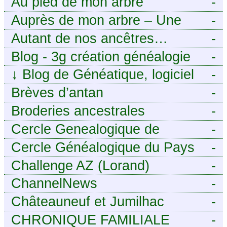
Au pied de mon arbre
-
Auprès de mon arbre – Une
-
histoire de racines
Autant de nos ancêtres…
-
Blog - 3g création généalogie
-
↓
Blog de Généatique, logiciel
-
de généalogie
Brèves d’antan
-
Broderies ancestrales
-
Cercle Genealogique de
-
l’Aveyron
Cercle Généalogique du Pays
-
de Caux - Seine-Maritime
Challenge AZ (Lorand)
-
ChannelNews
-
Châteauneuf et Jumilhac
-
CHRONIQUE FAMILIALE
-