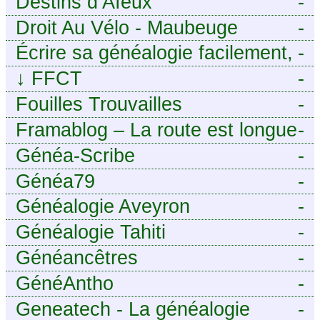
Destins d’Aïeux
-
Droit Au Vélo - Maubeuge
-
Sambre-Avesnois
Écrire sa généalogie facilement,
-
sans stress avec Généalordi
↓
FFCT
-
Fouilles Trouvailles
-
Framablog – La route est longue
-
mais la voie est libre…
Généa-Scribe
-
Généa79
-
Généalogie Aveyron
-
Généalogie Tahiti
-
Généancêtres
-
GénéAntho
-
Geneatech - La généalogie
-