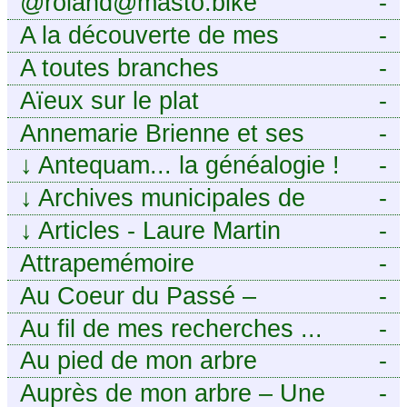
@roland@masto.bike
-
A la découverte de mes
-
ancêtres
A toutes branches
-
Aïeux sur le plat
-
Annemarie Brienne et ses
-
challenges de A à Z
↓
Antequam... la généalogie !
-
↓
Archives municipales de
-
Montpellier
↓
Articles - Laure Martin
-
Attrapemémoire
-
Au Coeur du Passé –
-
Généalogie Familiale
Au fil de mes recherches ...
-
Au pied de mon arbre
-
Auprès de mon arbre – Une
-