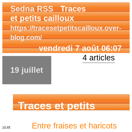
Sedna RSS
Traces
et petits cailloux
https://tracesetpetitscailloux.over-
blog.com/
vendredi 7 août 06:07
4 articles
19 juillet
Traces et petits
cailloux
Entre fraises et haricots
10:48