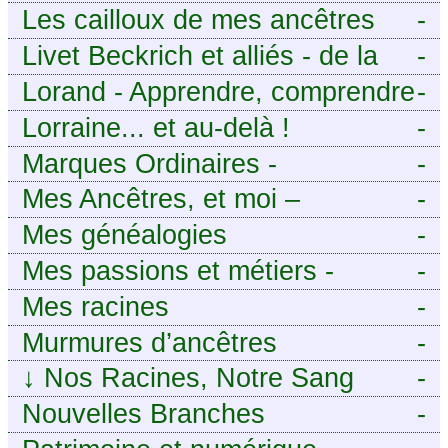
Les cailloux de mes ancêtres
-
Livet Beckrich et alliés - de la
-
généalogie à l’écriture.
Lorand - Apprendre, comprendre
-
et transmettre pour exister.
Lorraine... et au-delà !
-
(Descartes)
Marques Ordinaires -
-
Généalogie de Moselle et
Mes Ancêtres, et moi –
-
d’ailleurs
Découvrez mes aïeux en Ille-et-
Mes généalogies
-
Vilaine et ailleurs
Mes passions et métiers -
-
Généalogie et Tir à l’Arc
Mes racines
-
Murmures d’ancêtres
-
↓
Nos Racines, Notre Sang
-
Nouvelles Branches
-