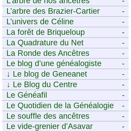
L’arbre de nos ancêtres
-
famille mais n’ai jamais osé
L’arbre des Brazier-Cartier
-
demander
L’univers de Céline
-
La forêt de Briqueloup
-
La Quadrature du Net
-
La Ronde des Ancêtres
-
Le blog d’une généalogiste
-
↓
Le blog de Geneanet
-
↓
Le Blog du Centre
-
Généalogique de Touraine -
Le Généafil
-
Le Quotidien de la Généalogie
-
Le souffle des ancêtres
-
Le vide-grenier d’Asavar
-