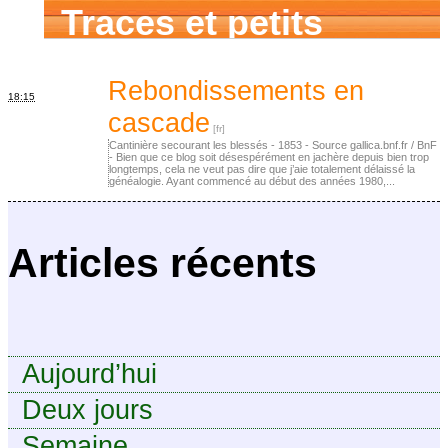
Traces et petits
cailloux
Rebondissements en
18:15
cascade
Cantinière secourant les blessés - 1853 - Source gallica.bnf.fr / BnF
- Bien que ce blog soit désespérément en jachère depuis bien trop
longtemps, cela ne veut pas dire que j’aie totalement délaissé la
généalogie. Ayant commencé au début des années 1980,...
Articles récents
Aujourd’hui
Deux jours
Semaine