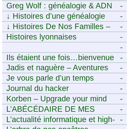
numérique à portée de tous
Greg Wolf : généalogie & ADN
-
↓
Histoires d’une généalogie
-
Léonarde
↓
Histoires De Nos Familles –
-
Blog de généalogie
Histoires lyonnaises
-
-
https://aieuxetfinesherbes.wordpre
Ils étaient une fois…bienvenue
-
chez mes ancêtres. – Une
Jadis et naguère – Aventures
-
histoire tourangelle, mais pas
généalogiques de l’Atlantique
Je vous parle d’un temps
-
seulement.
aux contreforts des Alpes
Journal du hacker
-
Korben – Upgrade your mind
-
L’ABÉCÉDAIRE DE MES
-
ANCÊTRES – Tout ce que
L’actualité informatique et high-
-
j’aurais aimé savoir sur ma
tech pour décideurs IT.