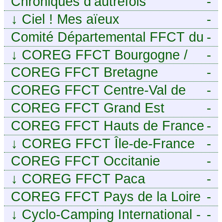
Chroniques d’autrefois
-
↓
Ciel ! Mes aïeux
-
Comité Départemental FFCT du
-
Cher
↓
COREG FFCT Bourgogne /
-
Franche-Comté
COREG FFCT Bretagne
-
COREG FFCT Centre-Val de
-
Loire
COREG FFCT Grand Est
-
COREG FFCT Hauts de France
-
↓
COREG FFCT Île-de-France
-
COREG FFCT Occitanie
-
↓
COREG FFCT Paca
-
COREG FFCT Pays de la Loire
-
↓
Cyclo-Camping International -
-