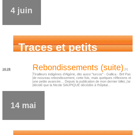
4 juin
Traces et petits
cailloux
Rebondissements (suite)
16:28
Tirailleurs indigènes d'Algérie, dits aussi "turcos" - Gallica - Bnf Pas
de nouveau rebondissement, cette fois, mais quelques réflexions et
une petite avancée… Depuis la publication de mon dernier billet, j’ai
décidé que la Nicole SAUPIQUE décédée à l’hôpital...
14 mai