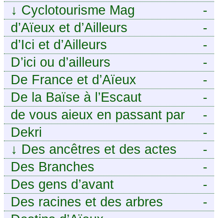
Le voyage à vélo
↓
Cyclotourisme Mag
-
d’Aïeux et d’Ailleurs
-
d’Ici et d’Ailleurs
-
D’ici ou d’ailleurs
-
De France et d’Aïeux
-
De la Baïse à l’Escaut
-
de vous aieux en passant par
-
moi
Dekri
-
↓
Des ancêtres et des actes
-
Des Branches
-
Des gens d’avant
-
Des racines et des arbres
-