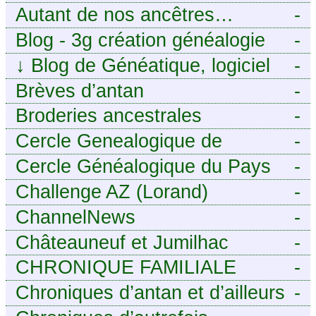
histoire de racines
Autant de nos ancêtres…
-
Blog - 3g création généalogie
-
↓
Blog de Généatique, logiciel
-
de généalogie
Brèves d’antan
-
Broderies ancestrales
-
Cercle Genealogique de
-
l’Aveyron
Cercle Généalogique du Pays
-
de Caux - Seine-Maritime
Challenge AZ (Lorand)
-
ChannelNews
-
Châteauneuf et Jumilhac
-
CHRONIQUE FAMILIALE
-
Chroniques d’antan et d’ailleurs
-