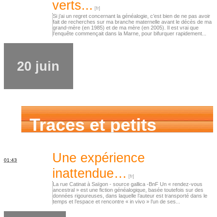
verts...
Si j’ai un regret concernant la généalogie, c’est bien de ne pas avoir
fait de recherches sur ma branche maternelle avant le décès de ma
grand-mère (en 1985) et de ma mère (en 2005). Il est vrai que
l’enquête commençait dans la Marne, pour bifurquer rapidement...
20 juin
Traces et petits
cailloux
Une expérience
01:43
inattendue…
La rue Catinat à Saïgon - source gallica -BnF Un « rendez-vous
ancestral » est une fiction généalogique, basée toutefois sur des
données rigoureuses, dans laquelle l’auteur est transporté dans le
temps et l’espace et rencontre « in vivo » l’un de ses...