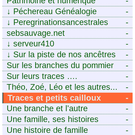
Patrimoine et numérique
-
↓
Péchereau Généalogie
-
↓
Peregrinationsancestrales
-
sebsauvage.net
-
↓
serveur410
-
↓
Sur la piste de nos ancêtres
-
en Périgord.
Sur les branches du pommier
-
Sur leurs traces ….
-
Théo, Zoé, Léo et les autres...
-
Traces et petits cailloux
-
Une branche et l’autre
-
Une famille, ses histoires
-
Une histoire de famille
-