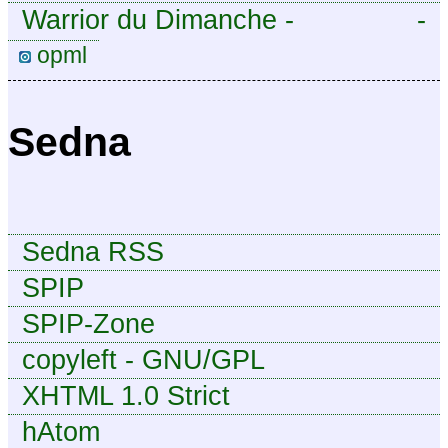
Warrior du Dimanche -
-
Publication à caractère
opml
intermittent, approximatif et
dilettante.
Sedna
Sedna RSS
SPIP
SPIP-Zone
copyleft - GNU/GPL
XHTML 1.0 Strict
hAtom