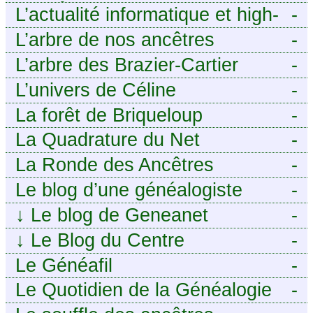
ANCÊTRES – Tout ce que
L’actualité informatique et high-
-
j’aurais aimé savoir sur ma
tech pour décideurs IT.
L’arbre de nos ancêtres
-
famille mais n’ai jamais osé
L’arbre des Brazier-Cartier
-
demander
L’univers de Céline
-
La forêt de Briqueloup
-
La Quadrature du Net
-
La Ronde des Ancêtres
-
Le blog d’une généalogiste
-
↓
Le blog de Geneanet
-
↓
Le Blog du Centre
-
Généalogique de Touraine -
Le Généafil
-
Le Quotidien de la Généalogie
-