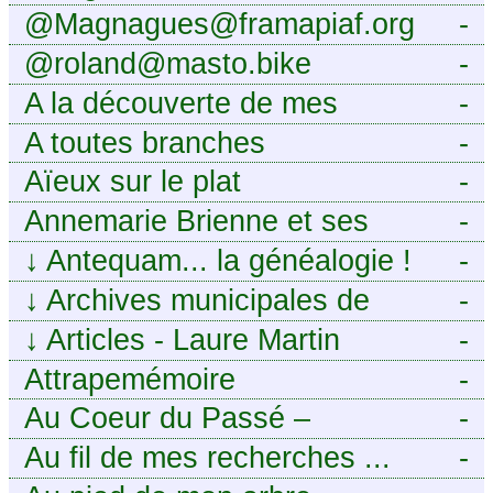
@Magnagues@framapiaf.org
-
@roland@masto.bike
-
A la découverte de mes
-
ancêtres
A toutes branches
-
Aïeux sur le plat
-
Annemarie Brienne et ses
-
challenges de A à Z
↓
Antequam... la généalogie !
-
↓
Archives municipales de
-
Montpellier
↓
Articles - Laure Martin
-
Attrapemémoire
-
Au Coeur du Passé –
-
Généalogie Familiale
Au fil de mes recherches ...
-