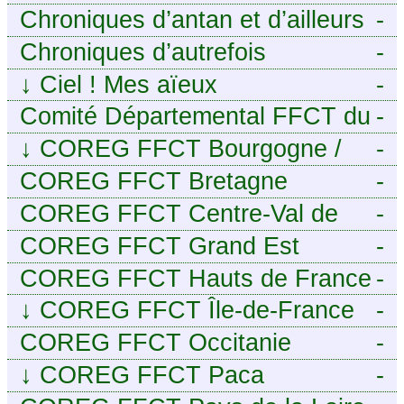
Chroniques d’antan et d’ailleurs
-
Chroniques d’autrefois
-
↓
Ciel ! Mes aïeux
-
Comité Départemental FFCT du
-
Cher
↓
COREG FFCT Bourgogne /
-
Franche-Comté
COREG FFCT Bretagne
-
COREG FFCT Centre-Val de
-
Loire
COREG FFCT Grand Est
-
COREG FFCT Hauts de France
-
↓
COREG FFCT Île-de-France
-
COREG FFCT Occitanie
-
↓
COREG FFCT Paca
-