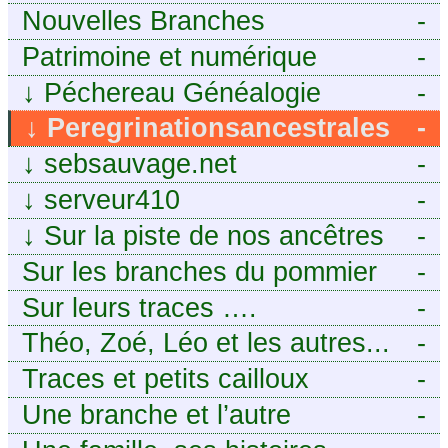
Nouvelles Branches
-
Patrimoine et numérique
-
↓
Péchereau Généalogie
-
↓
Peregrinationsancestrales
-
↓
sebsauvage.net
-
↓
serveur410
-
↓
Sur la piste de nos ancêtres
-
en Périgord.
Sur les branches du pommier
-
Sur leurs traces ….
-
Théo, Zoé, Léo et les autres...
-
Traces et petits cailloux
-
Une branche et l’autre
-