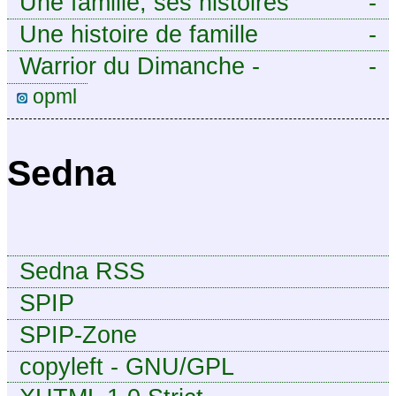
Une famille, ses histoires
-
Une histoire de famille
-
Warrior du Dimanche -
-
Publication à caractère
opml
intermittent, approximatif et
dilettante.
Sedna
Sedna RSS
SPIP
SPIP-Zone
copyleft - GNU/GPL