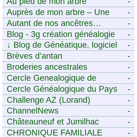
Au pied de mon arbre
-
Auprès de mon arbre – Une
-
histoire de racines
Autant de nos ancêtres…
-
Blog - 3g création généalogie
-
↓
Blog de Généatique, logiciel
-
de généalogie
Brèves d’antan
-
Broderies ancestrales
-
Cercle Genealogique de
-
l’Aveyron
Cercle Généalogique du Pays
-
de Caux - Seine-Maritime
Challenge AZ (Lorand)
-
ChannelNews
-
Châteauneuf et Jumilhac
-
CHRONIQUE FAMILIALE
-