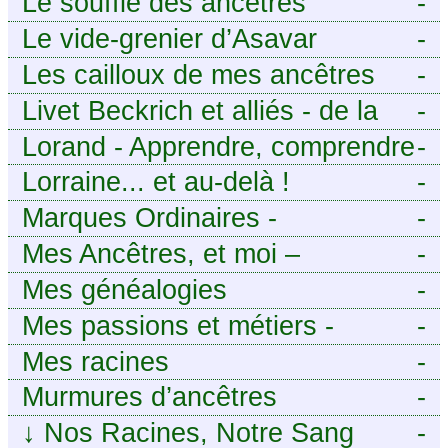
Le souffle des ancêtres
-
Le vide-grenier d’Asavar
-
Les cailloux de mes ancêtres
-
Livet Beckrich et alliés - de la
-
généalogie à l’écriture.
Lorand - Apprendre, comprendre
-
et transmettre pour exister.
Lorraine... et au-delà !
-
(Descartes)
Marques Ordinaires -
-
Généalogie de Moselle et
Mes Ancêtres, et moi –
-
d’ailleurs
Découvrez mes aïeux en Ille-et-
Mes généalogies
-
Vilaine et ailleurs
Mes passions et métiers -
-
Généalogie et Tir à l’Arc
Mes racines
-
Murmures d’ancêtres
-
↓
Nos Racines, Notre Sang
-