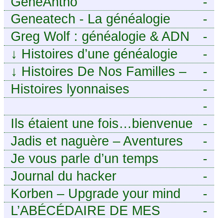
GénéAntho
-
Geneatech - La généalogie
-
numérique à portée de tous
Greg Wolf : généalogie & ADN
-
↓
Histoires d’une généalogie
-
Léonarde
↓
Histoires De Nos Familles –
-
Blog de généalogie
Histoires lyonnaises
-
-
https://aieuxetfinesherbes.wordpre
Ils étaient une fois…bienvenue
-
chez mes ancêtres. – Une
Jadis et naguère – Aventures
-
histoire tourangelle, mais pas
généalogiques de l’Atlantique
Je vous parle d’un temps
-
seulement.
aux contreforts des Alpes
Journal du hacker
-
Korben – Upgrade your mind
-
L’ABÉCÉDAIRE DE MES
-