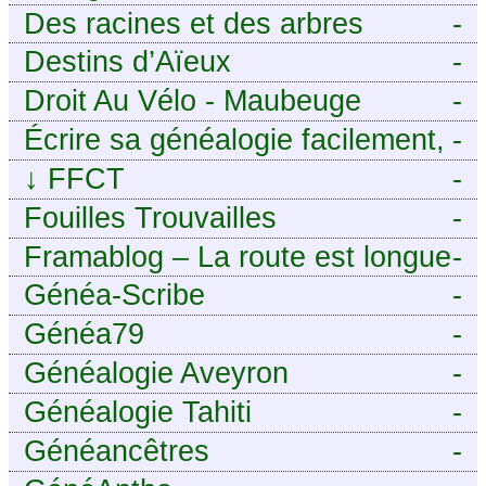
Des racines et des arbres
-
Destins d’Aïeux
-
Droit Au Vélo - Maubeuge
-
Sambre-Avesnois
Écrire sa généalogie facilement,
-
sans stress avec Généalordi
↓
FFCT
-
Fouilles Trouvailles
-
Framablog – La route est longue
-
mais la voie est libre…
Généa-Scribe
-
Généa79
-
Généalogie Aveyron
-
Généalogie Tahiti
-
Généancêtres
-