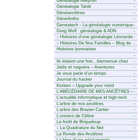
Généalogie Aveyron
-
Généalogie Tahiti
-
Généancêtres
-
GénéAntho
-
Geneatech - La généalogie numérique
-
à portée de tous
Greg Wolf : généalogie & ADN
-
↓
Histoires d’une généalogie Léonarde
-
↓
Histoires De Nos Familles – Blog de
-
généalogie
Histoires lyonnaises
-
-
https://aieuxetfinesherbes.wordpress.com
Ils étaient une fois…bienvenue chez
-
mes ancêtres. – Une histoire
Jadis et naguère – Aventures
-
tourangelle, mais pas seulement.
généalogiques de l’Atlantique aux
Je vous parle d’un temps
-
contreforts des Alpes
Journal du hacker
-
Korben – Upgrade your mind
-
L’ABÉCÉDAIRE DE MES ANCÊTRES –
-
Tout ce que j’aurais aimé savoir sur ma
L’actualité informatique et high-tech
-
famille mais n’ai jamais osé demander
pour décideurs IT.
L’arbre de nos ancêtres
-
L’arbre des Brazier-Cartier
-
L’univers de Céline
-
La forêt de Briqueloup
-
↓
La Quadrature du Net
-
La Ronde des Ancêtres
-
Le blog d’une généalogiste
-