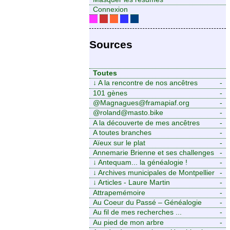
Connexion
Sources
Toutes
↓
A la rencontre de nos ancêtres
-
101 gènes
-
@Magnagues@framapiaf.org
-
@roland@masto.bike
-
A la découverte de mes ancêtres
-
A toutes branches
-
Aïeux sur le plat
-
Annemarie Brienne et ses challenges
-
de A à Z
↓
Antequam... la généalogie !
-
↓
Archives municipales de Montpellier
-
↓
Articles - Laure Martin
-
Attrapemémoire
-
Au Coeur du Passé – Généalogie
-
Familiale
Au fil de mes recherches ...
-
Au pied de mon arbre
-