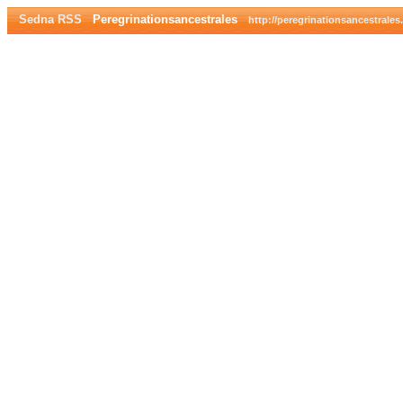
Sedna RSS
Peregrinationsancestrales
http://peregrinationsancestrales.