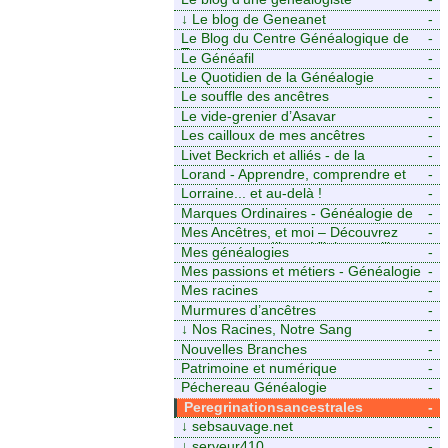
↓
Le blog de Geneanet
-
Le Blog du Centre Généalogique de
-
Touraine -
Le Généafil
-
Le Quotidien de la Généalogie
-
Le souffle des ancêtres
-
Le vide-grenier d’Asavar
-
Les cailloux de mes ancêtres
-
Livet Beckrich et alliés - de la
-
généalogie à l’écriture.
Lorand - Apprendre, comprendre et
-
transmettre pour exister. (Descartes)
Lorraine... et au-delà !
-
Marques Ordinaires - Généalogie de
-
Moselle et d’ailleurs
Mes Ancêtres, et moi – Découvrez
-
mes aïeux en Ille-et-Vilaine et ailleurs
Mes généalogies
-
Mes passions et métiers - Généalogie
-
et Tir à l’Arc
Mes racines
-
Murmures d’ancêtres
-
↓
Nos Racines, Notre Sang
-
Nouvelles Branches
-
Patrimoine et numérique
-
Péchereau Généalogie
-
Peregrinationsancestrales
-
↓
sebsauvage.net
-
↓
serveur410
-