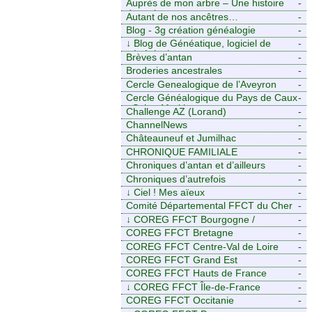
Auprès de mon arbre – Une histoire
-
de racines
Autant de nos ancêtres…
-
Blog - 3g création généalogie
-
↓
Blog de Généatique, logiciel de
-
généalogie
Brèves d’antan
-
Broderies ancestrales
-
Cercle Genealogique de l’Aveyron
-
Cercle Généalogique du Pays de Caux
-
- Seine-Maritime
Challenge AZ (Lorand)
-
ChannelNews
-
Châteauneuf et Jumilhac
-
CHRONIQUE FAMILIALE
-
Chroniques d’antan et d’ailleurs
-
Chroniques d’autrefois
-
↓
Ciel ! Mes aïeux
-
Comité Départemental FFCT du Cher
-
↓
COREG FFCT Bourgogne /
-
Franche-Comté
COREG FFCT Bretagne
-
COREG FFCT Centre-Val de Loire
-
COREG FFCT Grand Est
-
COREG FFCT Hauts de France
-
↓
COREG FFCT Île-de-France
-
COREG FFCT Occitanie
-