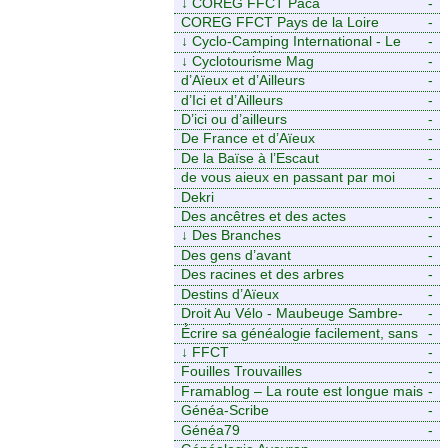
↓
COREG FFCT Paca
-
COREG FFCT Pays de la Loire
-
↓
Cyclo-Camping International - Le
-
voyage à vélo
↓
Cyclotourisme Mag
-
d’Aïeux et d’Ailleurs
-
d’Ici et d’Ailleurs
-
D’ici ou d’ailleurs
-
De France et d’Aïeux
-
De la Baïse à l’Escaut
-
de vous aieux en passant par moi
-
Dekri
-
Des ancêtres et des actes
-
↓
Des Branches
-
Des gens d’avant
-
Des racines et des arbres
-
Destins d’Aïeux
-
Droit Au Vélo - Maubeuge Sambre-
-
Avesnois
Écrire sa généalogie facilement, sans
-
stress avec Généalordi
↓
FFCT
-
Fouilles Trouvailles
-
Framablog – La route est longue mais
-
la voie est libre…
Généa-Scribe
-
Généa79
-