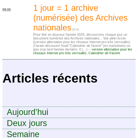
numérique
1 jour = 1 archive
08:00
(numérisée) des Archives
nationales
Pour finir en douceur l'année 2025, découvrons chaque jour un
document numérisé des Archives nationales... Voir plein écran
(version alternative pour les réseaux Internet pro très verrouilés)
J'avais découvert l'outil "Calendrier de l'avent" (en markdown) un
peu trop tard l'année dernière. Il (…) --
version alternative pour les
réseaux Internet pro très verrouilés
,
Calendrier de l\'avent
Articles récents
Aujourd’hui
Deux jours
Semaine