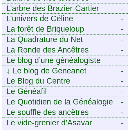
famille mais n’ai jamais osé
L’arbre des Brazier-Cartier
-
demander
L’univers de Céline
-
La forêt de Briqueloup
-
La Quadrature du Net
-
La Ronde des Ancêtres
-
Le blog d’une généalogiste
-
↓
Le blog de Geneanet
-
Le Blog du Centre
-
Généalogique de Touraine -
Le Généafil
-
Le Quotidien de la Généalogie
-
Le souffle des ancêtres
-
Le vide-grenier d’Asavar
-