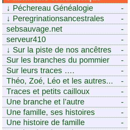
↓
Péchereau Généalogie
-
↓
Peregrinationsancestrales
-
sebsauvage.net
-
serveur410
-
↓
Sur la piste de nos ancêtres
-
en Périgord.
Sur les branches du pommier
-
Sur leurs traces ….
-
Théo, Zoé, Léo et les autres...
-
Traces et petits cailloux
-
Une branche et l’autre
-
Une famille, ses histoires
-
Une histoire de famille
-