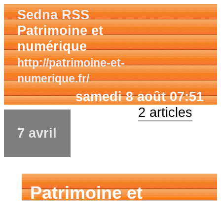
Sedna RSS
Patrimoine et
numérique
http://patrimoine-et-
numerique.fr/
samedi 8 août 07:51
2 articles
7 avril
Patrimoine et