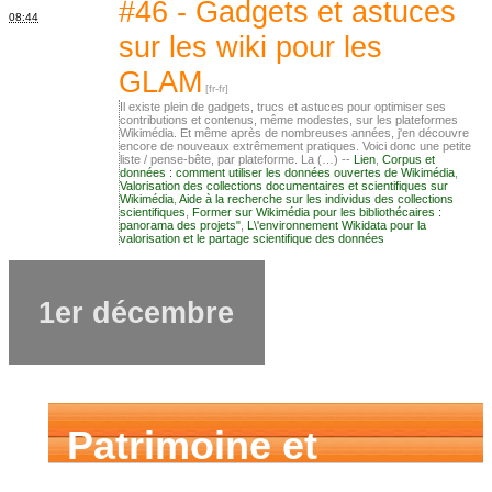
numérique
#46 - Gadgets et astuces
08:44
sur les wiki pour les
GLAM
Il existe plein de gadgets, trucs et astuces pour optimiser ses
contributions et contenus, même modestes, sur les plateformes
Wikimédia. Et même après de nombreuses années, j'en découvre
encore de nouveaux extrêmement pratiques. Voici donc une petite
liste / pense-bête, par plateforme. La (…) --
Lien
,
Corpus et
données : comment utiliser les données ouvertes de Wikimédia
,
Valorisation des collections documentaires et scientifiques sur
Wikimédia
,
Aide à la recherche sur les individus des collections
scientifiques
,
Former sur Wikimédia pour les bibliothécaires :
panorama des projets"
,
L\'environnement Wikidata pour la
valorisation et le partage scientifique des données
1er décembre
Patrimoine et