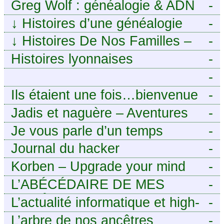
numérique à portée de tous
Greg Wolf : généalogie & ADN
-
↓
Histoires d’une généalogie
-
Léonarde
↓
Histoires De Nos Familles –
-
Blog de généalogie
Histoires lyonnaises
-
-
https://aieuxetfinesherbes.wordpre
Ils étaient une fois…bienvenue
-
chez mes ancêtres. – Une
Jadis et naguère – Aventures
-
histoire tourangelle, mais pas
généalogiques de l’Atlantique
Je vous parle d’un temps
-
seulement.
aux contreforts des Alpes
Journal du hacker
-
Korben – Upgrade your mind
-
L’ABÉCÉDAIRE DE MES
-
ANCÊTRES – Tout ce que
L’actualité informatique et high-
-
j’aurais aimé savoir sur ma
tech pour décideurs IT.
L’arbre de nos ancêtres
-