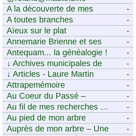
A la découverte de mes
-
ancêtres
A toutes branches
-
Aïeux sur le plat
-
Annemarie Brienne et ses
-
challenges de A à Z
Antequam... la généalogie !
-
↓
Archives municipales de
-
Montpellier
↓
Articles - Laure Martin
-
Attrapemémoire
-
Au Coeur du Passé –
-
Généalogie Familiale
Au fil de mes recherches ...
-
Au pied de mon arbre
-
Auprès de mon arbre – Une
-