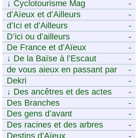
Le voyage à vélo
↓
Cyclotourisme Mag
-
d’Aïeux et d’Ailleurs
-
d’Ici et d’Ailleurs
-
D’ici ou d’ailleurs
-
De France et d’Aïeux
-
↓
De la Baïse à l’Escaut
-
de vous aieux en passant par
-
moi
Dekri
-
↓
Des ancêtres et des actes
-
Des Branches
-
Des gens d’avant
-
Des racines et des arbres
-
Destins d’Aïeux
-