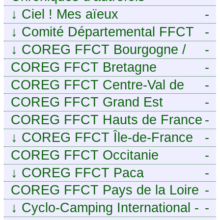
↓
Ciel ! Mes aïeux
-
↓
Comité Départemental FFCT
-
du Cher
↓
COREG FFCT Bourgogne /
-
Franche-Comté
COREG FFCT Bretagne
-
COREG FFCT Centre-Val de
-
Loire
COREG FFCT Grand Est
-
COREG FFCT Hauts de France
-
↓
COREG FFCT Île-de-France
-
COREG FFCT Occitanie
-
↓
COREG FFCT Paca
-
COREG FFCT Pays de la Loire
-
↓
Cyclo-Camping International -
-