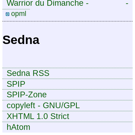
Warrior du Dimanche -
-
Publication à caractère
opml
intermittent, approximatif et
dilettante.
Sedna
Sedna RSS
SPIP
SPIP-Zone
copyleft - GNU/GPL
XHTML 1.0 Strict
hAtom