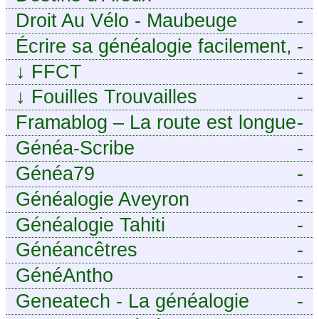
Droit Au Vélo - Maubeuge
-
Sambre-Avesnois
Écrire sa généalogie facilement,
-
sans stress avec Généalordi
↓
FFCT
-
↓
Fouilles Trouvailles
-
Framablog – La route est longue
-
mais la voie est libre…
Généa-Scribe
-
Généa79
-
Généalogie Aveyron
-
Généalogie Tahiti
-
Généancêtres
-
GénéAntho
-
Geneatech - La généalogie
-