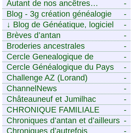
histoire de racines
Autant de nos ancêtres…
-
Blog - 3g création généalogie
-
↓
Blog de Généatique, logiciel
-
de généalogie
Brèves d’antan
-
Broderies ancestrales
-
Cercle Genealogique de
-
l’Aveyron
Cercle Généalogique du Pays
-
de Caux - Seine-Maritime
Challenge AZ (Lorand)
-
ChannelNews
-
Châteauneuf et Jumilhac
-
CHRONIQUE FAMILIALE
-
Chroniques d’antan et d’ailleurs
-
Chroniques d’autrefois
-