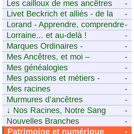
Les cailloux de mes ancêtres
-
Livet Beckrich et alliés - de la
-
généalogie à l’écriture.
Lorand - Apprendre, comprendre
-
et transmettre pour exister.
Lorraine... et au-delà !
-
(Descartes)
Marques Ordinaires -
-
Généalogie de Moselle et
Mes Ancêtres, et moi –
-
d’ailleurs
Découvrez mes aïeux en Ille-et-
Mes généalogies
-
Vilaine et ailleurs
Mes passions et métiers -
-
Généalogie et Tir à l’Arc
Mes racines
-
Murmures d’ancêtres
-
↓
Nos Racines, Notre Sang
-
Nouvelles Branches
-
Patrimoine et numérique
-