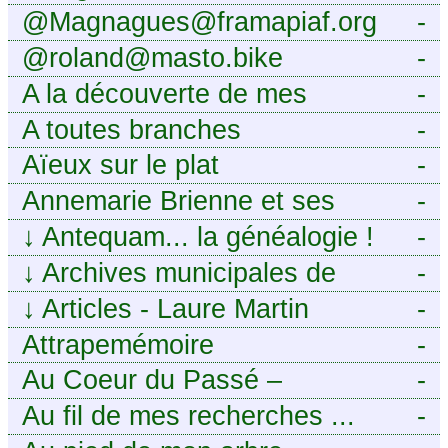
@Magnagues@framapiaf.org
-
@roland@masto.bike
-
A la découverte de mes
-
ancêtres
A toutes branches
-
Aïeux sur le plat
-
Annemarie Brienne et ses
-
challenges de A à Z
↓
Antequam... la généalogie !
-
↓
Archives municipales de
-
Montpellier
↓
Articles - Laure Martin
-
Attrapemémoire
-
Au Coeur du Passé –
-
Généalogie Familiale
Au fil de mes recherches ...
-