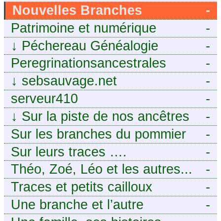
Nouvelles Branches
-
Patrimoine et numérique
-
↓
Péchereau Généalogie
-
Peregrinationsancestrales
-
↓
sebsauvage.net
-
serveur410
-
↓
Sur la piste de nos ancêtres
-
en Périgord.
Sur les branches du pommier
-
Sur leurs traces ….
-
Théo, Zoé, Léo et les autres...
-
Traces et petits cailloux
-
Une branche et l’autre
-