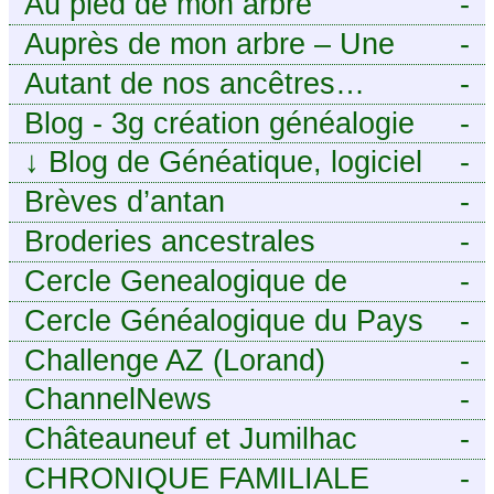
Au pied de mon arbre
-
Auprès de mon arbre – Une
-
histoire de racines
Autant de nos ancêtres…
-
Blog - 3g création généalogie
-
↓
Blog de Généatique, logiciel
-
de généalogie
Brèves d’antan
-
Broderies ancestrales
-
Cercle Genealogique de
-
l’Aveyron
Cercle Généalogique du Pays
-
de Caux - Seine-Maritime
Challenge AZ (Lorand)
-
ChannelNews
-
Châteauneuf et Jumilhac
-
CHRONIQUE FAMILIALE
-