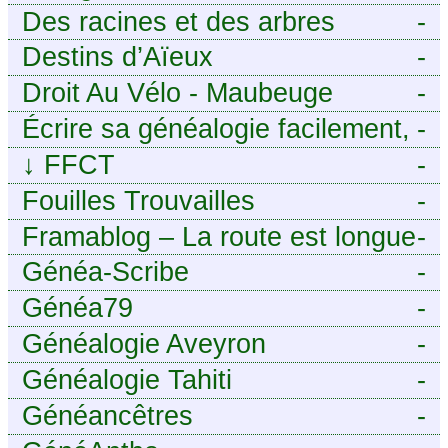
Des racines et des arbres
-
Destins d’Aïeux
-
Droit Au Vélo - Maubeuge
-
Sambre-Avesnois
Écrire sa généalogie facilement,
-
sans stress avec Généalordi
↓
FFCT
-
Fouilles Trouvailles
-
Framablog – La route est longue
-
mais la voie est libre…
Généa-Scribe
-
Généa79
-
Généalogie Aveyron
-
Généalogie Tahiti
-
Généancêtres
-