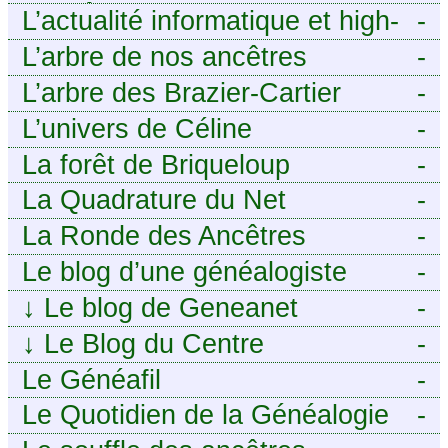
ANCÊTRES – Tout ce que
L’actualité informatique et high-
-
j’aurais aimé savoir sur ma
tech pour décideurs IT.
L’arbre de nos ancêtres
-
famille mais n’ai jamais osé
L’arbre des Brazier-Cartier
-
demander
L’univers de Céline
-
La forêt de Briqueloup
-
La Quadrature du Net
-
La Ronde des Ancêtres
-
Le blog d’une généalogiste
-
↓
Le blog de Geneanet
-
↓
Le Blog du Centre
-
Généalogique de Touraine -
Le Généafil
-
Le Quotidien de la Généalogie
-