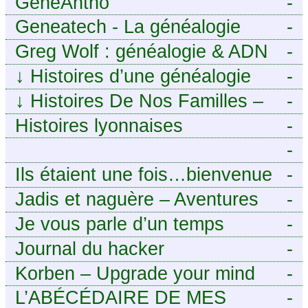
GénéAntho
-
Geneatech - La généalogie
-
numérique à portée de tous
Greg Wolf : généalogie & ADN
-
↓
Histoires d’une généalogie
-
Léonarde
↓
Histoires De Nos Familles –
-
Blog de généalogie
Histoires lyonnaises
-
-
https://aieuxetfinesherbes.wordpre
Ils étaient une fois…bienvenue
-
chez mes ancêtres. – Une
Jadis et naguère – Aventures
-
histoire tourangelle, mais pas
généalogiques de l’Atlantique
Je vous parle d’un temps
-
seulement.
aux contreforts des Alpes
Journal du hacker
-
Korben – Upgrade your mind
-
L’ABÉCÉDAIRE DE MES
-