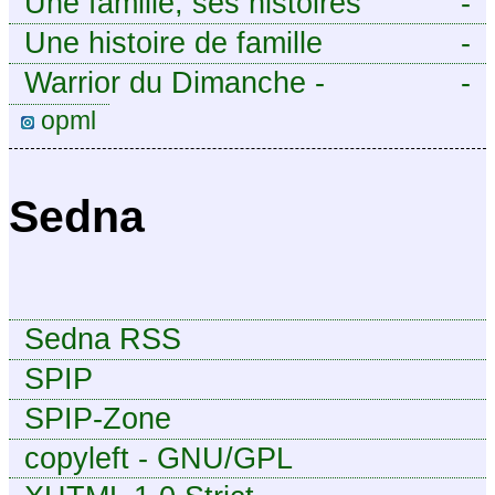
Une famille, ses histoires
-
Une histoire de famille
-
Warrior du Dimanche -
-
Publication à caractère
opml
intermittent, approximatif et
dilettante.
Sedna
Sedna RSS
SPIP
SPIP-Zone
copyleft - GNU/GPL