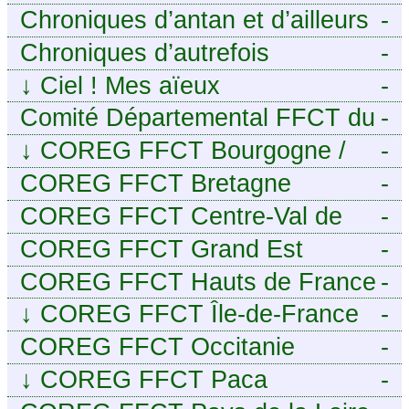
Chroniques d’antan et d’ailleurs
-
Chroniques d’autrefois
-
↓
Ciel ! Mes aïeux
-
Comité Départemental FFCT du
-
Cher
↓
COREG FFCT Bourgogne /
-
Franche-Comté
COREG FFCT Bretagne
-
COREG FFCT Centre-Val de
-
Loire
COREG FFCT Grand Est
-
COREG FFCT Hauts de France
-
↓
COREG FFCT Île-de-France
-
COREG FFCT Occitanie
-
↓
COREG FFCT Paca
-