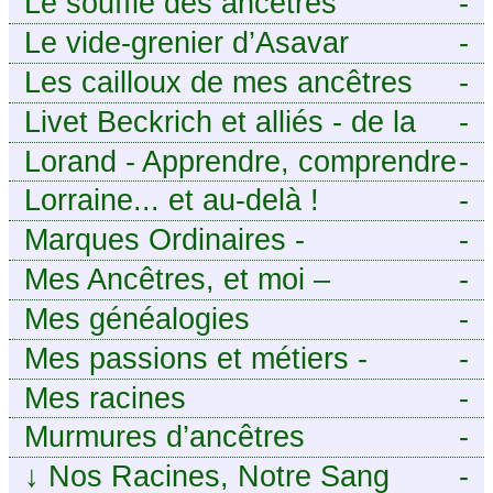
Le souffle des ancêtres
-
Le vide-grenier d’Asavar
-
Les cailloux de mes ancêtres
-
Livet Beckrich et alliés - de la
-
généalogie à l’écriture.
Lorand - Apprendre, comprendre
-
et transmettre pour exister.
Lorraine... et au-delà !
-
(Descartes)
Marques Ordinaires -
-
Généalogie de Moselle et
Mes Ancêtres, et moi –
-
d’ailleurs
Découvrez mes aïeux en Ille-et-
Mes généalogies
-
Vilaine et ailleurs
Mes passions et métiers -
-
Généalogie et Tir à l’Arc
Mes racines
-
Murmures d’ancêtres
-
↓
Nos Racines, Notre Sang
-