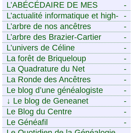
L’ABÉCÉDAIRE DE MES
-
ANCÊTRES – Tout ce que
L’actualité informatique et high-
-
j’aurais aimé savoir sur ma
tech pour décideurs IT.
L’arbre de nos ancêtres
-
famille mais n’ai jamais osé
L’arbre des Brazier-Cartier
-
demander
L’univers de Céline
-
La forêt de Briqueloup
-
La Quadrature du Net
-
La Ronde des Ancêtres
-
Le blog d’une généalogiste
-
↓
Le blog de Geneanet
-
Le Blog du Centre
-
Généalogique de Touraine -
Le Généafil
-
Le Quotidien de la Généalogie
-