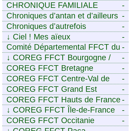
CHRONIQUE FAMILIALE
-
Chroniques d’antan et d’ailleurs
-
Chroniques d’autrefois
-
↓
Ciel ! Mes aïeux
-
Comité Départemental FFCT du
-
Cher
↓
COREG FFCT Bourgogne /
-
Franche-Comté
COREG FFCT Bretagne
-
COREG FFCT Centre-Val de
-
Loire
COREG FFCT Grand Est
-
COREG FFCT Hauts de France
-
↓
COREG FFCT Île-de-France
-
COREG FFCT Occitanie
-
↓
COREG FFCT Paca
-