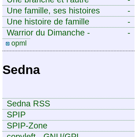
Une famille, ses histoires
-
Une histoire de famille
-
Warrior du Dimanche -
-
Publication à caractère
opml
intermittent, approximatif et
dilettante.
Sedna
Sedna RSS
SPIP
SPIP-Zone
copyleft - GNU/GPL