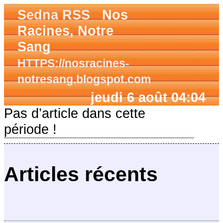
Sedna RSS
Nos
Racines, Notre
Sang
HTTPS://nosracines-
notresang.blogspot.com
jeudi 6 août 04:04
Pas d’article dans cette
période !
Articles récents