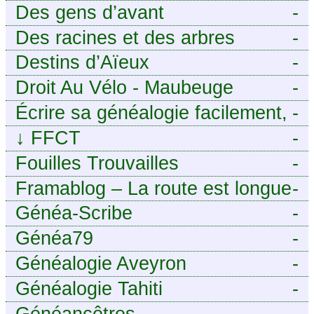
Des gens d’avant
-
Des racines et des arbres
-
Destins d’Aïeux
-
Droit Au Vélo - Maubeuge
-
Sambre-Avesnois
Écrire sa généalogie facilement,
-
sans stress avec Généalordi
↓
FFCT
-
Fouilles Trouvailles
-
Framablog – La route est longue
-
mais la voie est libre…
Généa-Scribe
-
Généa79
-
Généalogie Aveyron
-
Généalogie Tahiti
-
Généancêtres
-