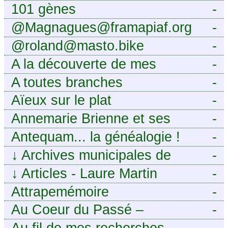
101 gènes
-
@Magnagues@framapiaf.org
-
@roland@masto.bike
-
A la découverte de mes
-
ancêtres
A toutes branches
-
Aïeux sur le plat
-
Annemarie Brienne et ses
-
challenges de A à Z
Antequam... la généalogie !
-
↓
Archives municipales de
-
Montpellier
↓
Articles - Laure Martin
-
Attrapemémoire
-
Au Coeur du Passé –
-
Généalogie Familiale
Au fil de mes recherches ...
-