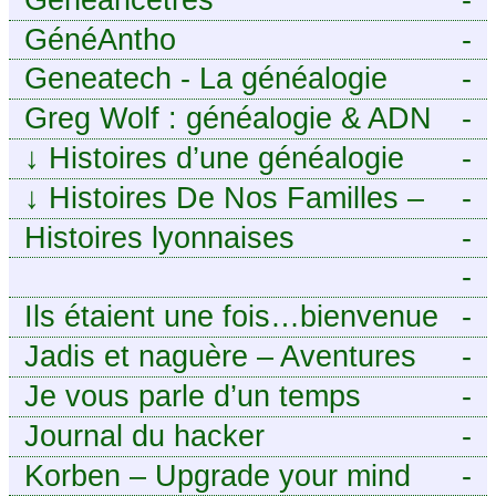
GénéAntho
-
Geneatech - La généalogie
-
numérique à portée de tous
Greg Wolf : généalogie & ADN
-
↓
Histoires d’une généalogie
-
Léonarde
↓
Histoires De Nos Familles –
-
Blog de généalogie
Histoires lyonnaises
-
-
https://aieuxetfinesherbes.wordpre
Ils étaient une fois…bienvenue
-
chez mes ancêtres. – Une
Jadis et naguère – Aventures
-
histoire tourangelle, mais pas
généalogiques de l’Atlantique
Je vous parle d’un temps
-
seulement.
aux contreforts des Alpes
Journal du hacker
-
Korben – Upgrade your mind
-