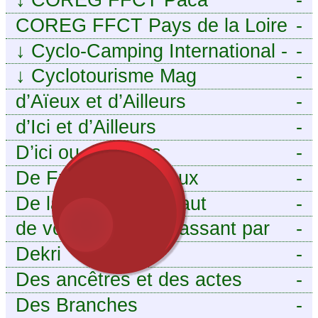
COREG FFCT Pays de la Loire
-
↓
Cyclo-Camping International -
-
Le voyage à vélo
↓
Cyclotourisme Mag
-
d’Aïeux et d’Ailleurs
-
d’Ici et d’Ailleurs
-
D’ici ou d’ailleurs
-
De France et d’Aïeux
-
De la Baïse à l’Escaut
-
de vous aieux en passant par
-
moi
Dekri
-
Des ancêtres et des actes
-
Des Branches
-