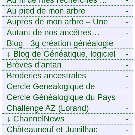
Au pied de mon arbre
-
Auprès de mon arbre – Une
-
histoire de racines
Autant de nos ancêtres…
-
Blog - 3g création généalogie
-
↓
Blog de Généatique, logiciel
-
de généalogie
Brèves d’antan
-
Broderies ancestrales
-
Cercle Genealogique de
-
l’Aveyron
Cercle Généalogique du Pays
-
de Caux - Seine-Maritime
Challenge AZ (Lorand)
-
↓
ChannelNews
-
Châteauneuf et Jumilhac
-