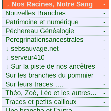
↓
Nos Racines, Notre Sang
-
Nouvelles Branches
-
Patrimoine et numérique
-
Péchereau Généalogie
-
Peregrinationsancestrales
-
↓
sebsauvage.net
-
↓
serveur410
-
↓
Sur la piste de nos ancêtres
-
en Périgord.
Sur les branches du pommier
-
Sur leurs traces ….
-
Théo, Zoé, Léo et les autres...
-
Traces et petits cailloux
-
Une branche et l’autre
-