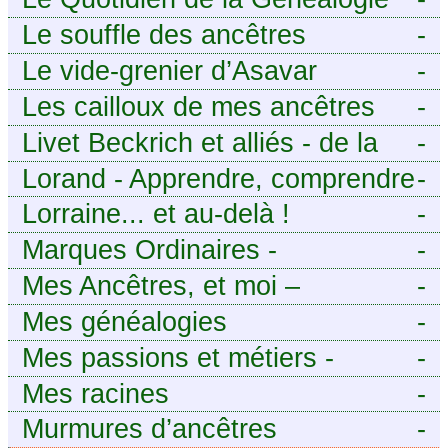
Le souffle des ancêtres
-
Le vide-grenier d’Asavar
-
Les cailloux de mes ancêtres
-
Livet Beckrich et alliés - de la
-
généalogie à l’écriture.
Lorand - Apprendre, comprendre
-
et transmettre pour exister.
Lorraine... et au-delà !
-
(Descartes)
Marques Ordinaires -
-
Généalogie de Moselle et
Mes Ancêtres, et moi –
-
d’ailleurs
Découvrez mes aïeux en Ille-et-
Mes généalogies
-
Vilaine et ailleurs
Mes passions et métiers -
-
Généalogie et Tir à l’Arc
Mes racines
-
Murmures d’ancêtres
-