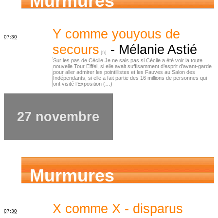
Murmures
d’ancêtres
Y comme youyous de
07:30
secours
-
Mélanie Astié
Sur les pas de Cécile Je ne sais pas si Cécile a été voir la toute
nouvelle Tour Eiffel, si elle avait suffisamment d’esprit d’avant-garde
pour aller admirer les pointillistes et les Fauves au Salon des
Indépendants, si elle a fait partie des 16 millions de personnes qui
ont visité l’Exposition (…)
27 novembre
Murmures
d’ancêtres
X comme X - disparus
07:30