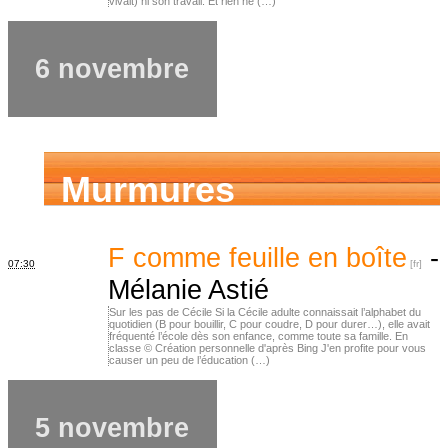
vivait) ni son travail. Et rien ne (…)
6 novembre
Murmures
d’ancêtres
F comme feuille en boîte
-
07:30
Mélanie Astié
Sur les pas de Cécile Si la Cécile adulte connaissait l’alphabet du
quotidien (B pour bouillir, C pour coudre, D pour durer…), elle avait
fréquenté l’école dès son enfance, comme toute sa famille. En
classe © Création personnelle d'après Bing J'en profite pour vous
causer un peu de l’éducation (…)
5 novembre