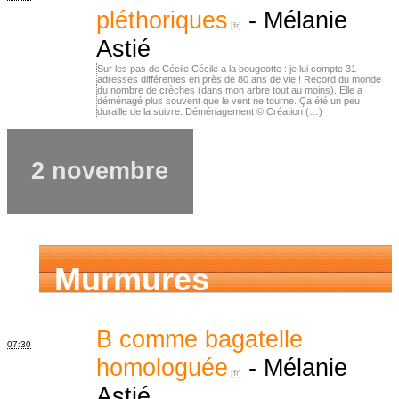
pléthoriques
-
Mélanie
Astié
Sur les pas de Cécile Cécile a la bougeotte : je lui compte 31
adresses différentes en près de 80 ans de vie ! Record du monde
du nombre de crèches (dans mon arbre tout au moins). Elle a
déménagé plus souvent que le vent ne tourne. Ça été un peu
duraille de la suivre. Déménagement © Création (…)
2 novembre
Murmures
d’ancêtres
B comme bagatelle
07:30
homologuée
-
Mélanie
Astié