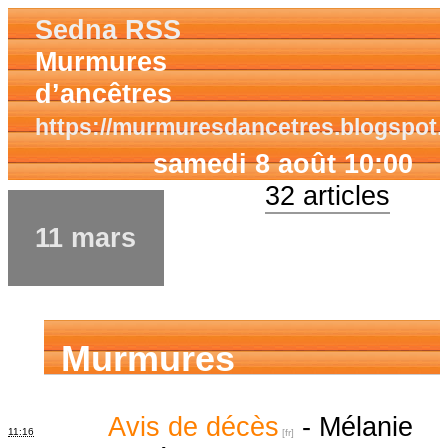
Sedna RSS
Murmures
d’ancêtres
https://murmuresdancetres.blogspot
samedi 8 août 10:00
32 articles
11 mars
Murmures
d’ancêtres
Avis de décès
-
Mélanie
11:16