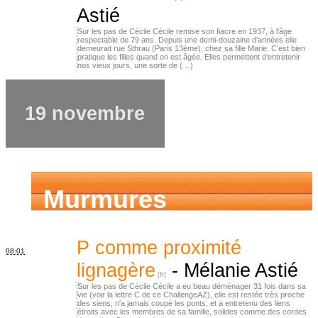
Astié
Sur les pas de Cécile Cécile remise son fiacre en 1937, à l'âge
respectable de 79 ans. Depuis une demi-douzaine d’années elle
demeurait rue Sthrau (Paris 13ème), chez sa fille Marie. C’est bien
pratique les filles quand on est âgée. Elles permettent d’entretenir
nos vieux jours, une sorte de (…)
19 novembre
Murmures
d’ancêtres
P comme proximité
08:01
lignagère
-
Mélanie Astié
Sur les pas de Cécile Cécile a eu beau déménager 31 fois dans sa
vie (voir la lettre C de ce ChallengeAZ), elle est restée très proche
des siens, n'a jamais coupé les ponts, et a entretenu des liens
étroits avec les membres de sa famille, solides comme des cordes