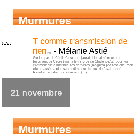
Murmures
d’ancêtres
T comme transmission de
07:30
rien
-
Mélanie Astié
Sur les pas de Cécile C’est con, j’aurais bien aimé trouver le
testament de Cécile (voir la lettre D de ce ChallengeAZ) pour voir
comment elle a distribué ses dernières (maigres) possessions. Mais
elle a cassé sa pipe sans même me dire où elle l’avait rangé.
Résultat : ni tabac, ni testament. (…)
21 novembre
Murmures