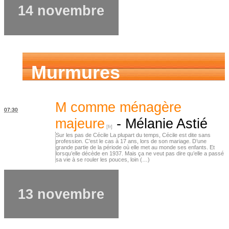
14 novembre
Murmures
d’ancêtres
M comme ménagère
07:30
majeure
-
Mélanie Astié
Sur les pas de Cécile La plupart du temps, Cécile est dite sans
profession. C’est le cas à 17 ans, lors de son mariage. D’une
grande partie de la période où elle met au monde ses enfants. Et
lorsqu’elle décède en 1937. Mais ça ne veut pas dire qu’elle a passé
sa vie à se rouler les pouces, loin (…)
13 novembre