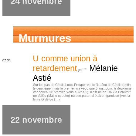
24 novembre
Murmures
d’ancêtres
U comme union à
07:30
retardement
-
Mélanie
Astié
Sur les pas de Cécile Louis Prosper est le fils aîné de Cécile (enfin,
le deuxième, mais le premier n’a vécu que 5 ans, donc le deuxième
est devenu le premier, vous suivez ?). Il est né en 1877 à Beaufort
en Vallée (Maine et Loire) où son paternel était en garnison (voir la
lettre G de ce (…)
22 novembre