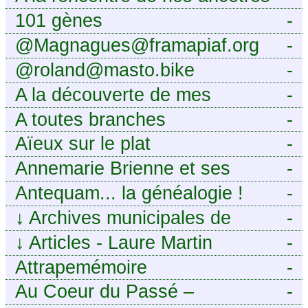
101 gènes
-
@Magnagues@framapiaf.org
-
@roland@masto.bike
-
A la découverte de mes
-
ancêtres
A toutes branches
-
Aïeux sur le plat
-
Annemarie Brienne et ses
-
challenges de A à Z
Antequam... la généalogie !
-
↓
Archives municipales de
-
Montpellier
↓
Articles - Laure Martin
-
Attrapemémoire
-
Au Coeur du Passé –
-