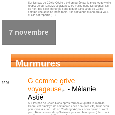
Sur les pas de Cécile Cécile a été entourée par la mort, cette vieille
roublarde qui l’a suivie à distance, les mains dans les poches, l’air
de rien. Elle s’est incrustée sans toquer dans la vie de Cécile,
comme une cousine indésirable. Elle est venue quand elle a voulu,
et elle est repartie (…)
7 novembre
Murmures
d’ancêtres
G comme grive
07:30
voyageuse
-
Mélanie
Astié
Sur les pas de Cécile Donc après l’armée Augustin, le mari de
Cécile, est employé de commerce chez son (très vite) futur beau-
père (voir la lettre B de ce ChallengeAZ pour ceux qui ne suivent
pas). Rien ne nous dit qu’il n’aimait pas son beau-père (chez qui il