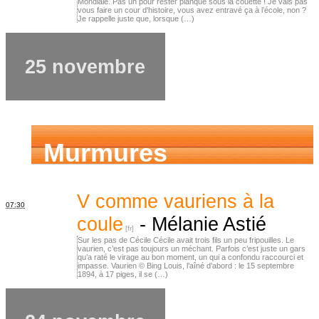
Mondiale. Pas un pour rester planqué sous la couette ! Je vais pas
vous faire un cour d'histoire, vous avez entravé ça à l’école, non ?
Je rappelle juste que, lorsque (…)
25 novembre
Murmures
d’ancêtres
V comme vauriens à la
07:30
coule
-
Mélanie Astié
Sur les pas de Cécile Cécile avait trois fils un peu fripouilles. Le
vaurien, c’est pas toujours un méchant. Parfois c’est juste un gars
qu’a raté le virage au bon moment, un qui a confondu raccourci et
impasse. Vaurien © Bing Louis, l’aîné d’abord : le 15 septembre
1894, à 17 piges, il se (…)