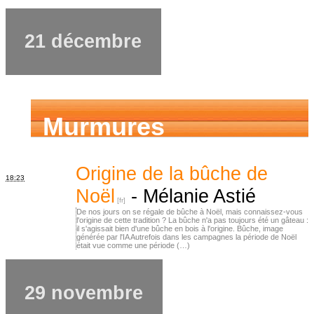
21 décembre
Murmures
d’ancêtres
Origine de la bûche de
18:23
Noël
-
Mélanie Astié
De nos jours on se régale de bûche à Noël, mais connaissez-vous
l'origine de cette tradition ? La bûche n'a pas toujours été un gâteau :
il s'agissait bien d'une bûche en bois à l'origine. Bûche, image
générée par l'IA Autrefois dans les campagnes la période de Noël
était vue comme une période (…)
29 novembre