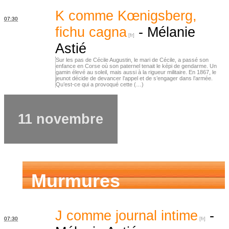
d’ancêtres
K comme Kœnigsberg,
07:30
fichu cagna
-
Mélanie
Astié
Sur les pas de Cécile Augustin, le mari de Cécile, a passé son
enfance en Corse où son paternel tenait le képi de gendarme. Un
gamin élevé au soleil, mais aussi à la rigueur militaire. En 1867, le
jeunot décide de devancer l’appel et de s’engager dans l’armée.
Qu’est-ce qui a provoqué cette (…)
11 novembre
Murmures
d’ancêtres
J comme journal intime
-
07:30