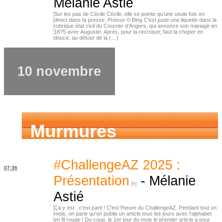
Mélanie Astié
Sur les pas de Cécile Cécile, elle se pointe qu’une seule fois en
direct dans la presse. Presse © Bing C'est juste une liquette dans la
rubrique état civil du Courrier d’Angers, qui annonce son mariage en
1875 avec Augustin. Après, pour la recroiser, faut la choper en
douce, au détour de la (…)
10 novembre
Murmures
d’ancêtres
#ChallengeAZ 2025 :
07:36
Présentation
-
Mélanie
Astié
Ça y est : c'est parti ! C'est l'heure du ChallengeAZ. Pendant tout un
mois, on parie qu'on publie un article tous les jours avec l'alphabet
en fil rouge ! Du coup, le 1er jour du mois le premier article a pour