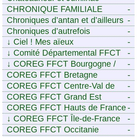
CHRONIQUE FAMILIALE
-
Chroniques d’antan et d’ailleurs
-
Chroniques d’autrefois
-
↓
Ciel ! Mes aïeux
-
↓
Comité Départemental FFCT
-
du Cher
↓
COREG FFCT Bourgogne /
-
Franche-Comté
COREG FFCT Bretagne
-
COREG FFCT Centre-Val de
-
Loire
COREG FFCT Grand Est
-
COREG FFCT Hauts de France
-
↓
COREG FFCT Île-de-France
-
COREG FFCT Occitanie
-