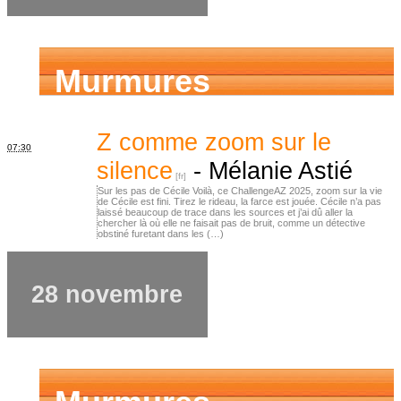
Murmures
d’ancêtres
Z comme zoom sur le
07:30
silence
-
Mélanie Astié
Sur les pas de Cécile Voilà, ce ChallengeAZ 2025, zoom sur la vie
de Cécile est fini. Tirez le rideau, la farce est jouée. Cécile n’a pas
laissé beaucoup de trace dans les sources et j’ai dû aller la
chercher là où elle ne faisait pas de bruit, comme un détective
obstiné furetant dans les (…)
28 novembre