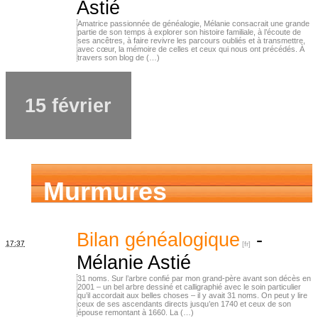
Astié
Amatrice passionnée de généalogie, Mélanie consacrait une grande
partie de son temps à explorer son histoire familiale, à l’écoute de
ses ancêtres, à faire revivre les parcours oubliés et à transmettre,
avec cœur, la mémoire de celles et ceux qui nous ont précédés. À
travers son blog de (…)
15 février
Murmures
d’ancêtres
Bilan généalogique
-
17:37
Mélanie Astié
31 noms. Sur l’arbre confié par mon grand-père avant son décès en
2001 – un bel arbre dessiné et calligraphié avec le soin particulier
qu’il accordait aux belles choses – il y avait 31 noms. On peut y lire
ceux de ses ascendants directs jusqu’en 1740 et ceux de son
épouse remontant à 1660. La (…)