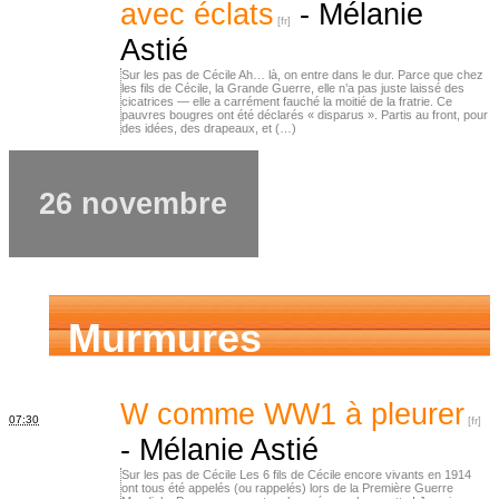
avec éclats
-
Mélanie
Astié
Sur les pas de Cécile Ah… là, on entre dans le dur. Parce que chez
les fils de Cécile, la Grande Guerre, elle n’a pas juste laissé des
cicatrices — elle a carrément fauché la moitié de la fratrie. Ce
pauvres bougres ont été déclarés « disparus ». Partis au front, pour
des idées, des drapeaux, et (…)
26 novembre
Murmures
d’ancêtres
W comme WW1 à pleurer
07:30
-
Mélanie Astié
Sur les pas de Cécile Les 6 fils de Cécile encore vivants en 1914
ont tous été appelés (ou rappelés) lors de la Première Guerre