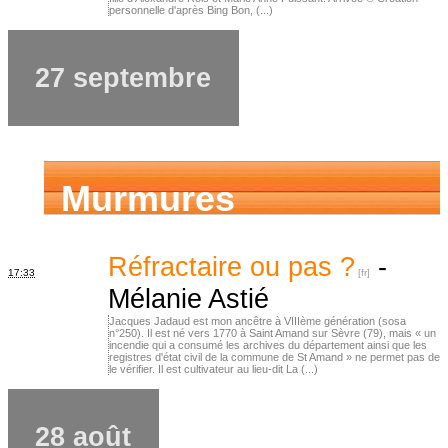
personnelle d'après Bing Bon, (...)
27 septembre
Murmures
d’ancêtres
Réfractaire ou pas ?
-
17:33
Mélanie Astié
Jacques Jadaud est mon ancêtre à VIIIème génération (sosa
n°250). Il est né vers 1770 à Saint Amand sur Sèvre (79), mais « un
incendie qui a consumé les archives du département ainsi que les
registres d'état civil de la commune de St Amand » ne permet pas de
le vérifier. Il est cultivateur au lieu-dit La (...)
28 août