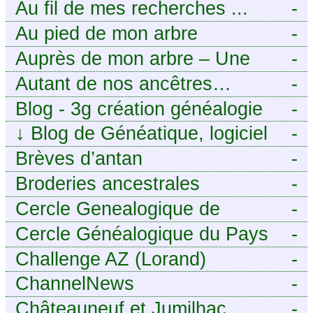
Généalogie Familiale
Au fil de mes recherches ...
-
Au pied de mon arbre
-
Auprès de mon arbre – Une
-
histoire de racines
Autant de nos ancêtres…
-
Blog - 3g création généalogie
-
↓
Blog de Généatique, logiciel
-
de généalogie
Brèves d’antan
-
Broderies ancestrales
-
Cercle Genealogique de
-
l’Aveyron
Cercle Généalogique du Pays
-
de Caux - Seine-Maritime
Challenge AZ (Lorand)
-
ChannelNews
-
Châteauneuf et Jumilhac
-