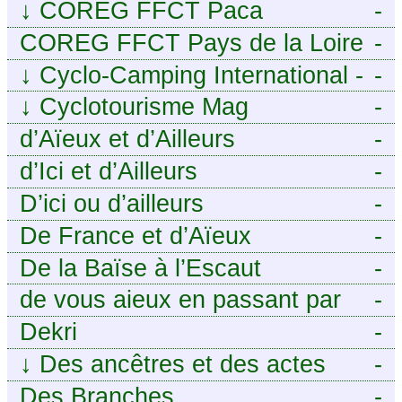
↓
COREG FFCT Paca
-
COREG FFCT Pays de la Loire
-
↓
Cyclo-Camping International -
-
Le voyage à vélo
↓
Cyclotourisme Mag
-
d’Aïeux et d’Ailleurs
-
d’Ici et d’Ailleurs
-
D’ici ou d’ailleurs
-
De France et d’Aïeux
-
De la Baïse à l’Escaut
-
de vous aieux en passant par
-
moi
Dekri
-
↓
Des ancêtres et des actes
-
Des Branches
-