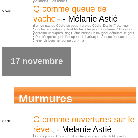
de marins. Son arbre (…)
Q comme queue de
07:30
vache
-
Mélanie Astié
Sur les pas de Cécile Le beau-frère de Cécile, Daniel Frète, était
boucher au faubourg Saint Michel à Angers. Boucherie © Création
personnelle d'après Bing C'était même un boucher détaillant, le gars
! Pas n’importe quel découpeur de barbaque. À cette époque, le
métier de boucher connaît un (…)
17 novembre
Murmures
d’ancêtres
O comme ouvertures sur le
07:30
rêve
-
Mélanie Astié
Sur les pas de Cécile Cécile et Augustin tiraient le diable par la