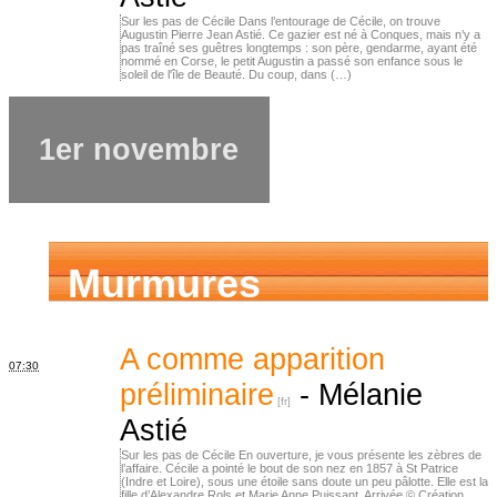
Sur les pas de Cécile Dans l’entourage de Cécile, on trouve
Augustin Pierre Jean Astié. Ce gazier est né à Conques, mais n’y a
pas traîné ses guêtres longtemps : son père, gendarme, ayant été
nommé en Corse, le petit Augustin a passé son enfance sous le
soleil de l'île de Beauté. Du coup, dans (…)
1er novembre
Murmures
d’ancêtres
A comme apparition
07:30
préliminaire
-
Mélanie
Astié
Sur les pas de Cécile En ouverture, je vous présente les zèbres de
l’affaire. Cécile a pointé le bout de son nez en 1857 à St Patrice
(Indre et Loire), sous une étoile sans doute un peu pâlotte. Elle est la
fille d’Alexandre Rols et Marie Anne Puissant. Arrivée © Création