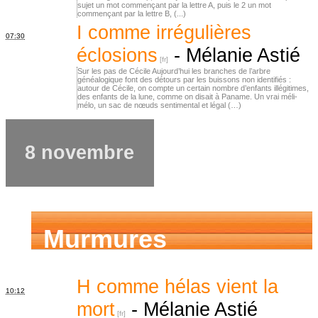
sujet un mot commençant par la lettre A, puis le 2 un mot
commençant par la lettre B, (...)
I comme irrégulières
07:30
éclosions
-
Mélanie Astié
Sur les pas de Cécile Aujourd’hui les branches de l’arbre
généalogique font des détours par les buissons non identifiés :
autour de Cécile, on compte un certain nombre d’enfants illégitimes,
des enfants de la lune, comme on disait à Paname. Un vrai méli-
mélo, un sac de nœuds sentimental et légal (…)
8 novembre
Murmures
d’ancêtres
H comme hélas vient la
10:12
mort
-
Mélanie Astié