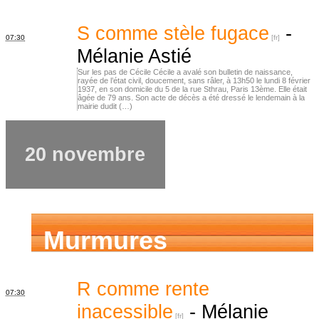
d’ancêtres
S comme stèle fugace
-
07:30
Mélanie Astié
Sur les pas de Cécile Cécile a avalé son bulletin de naissance,
rayée de l’état civil, doucement, sans râler, à 13h50 le lundi 8 février
1937, en son domicile du 5 de la rue Sthrau, Paris 13ème. Elle était
âgée de 79 ans. Son acte de décès a été dressé le lendemain à la
mairie dudit (…)
20 novembre
Murmures
d’ancêtres
R comme rente
07:30
inacessible
-
Mélanie