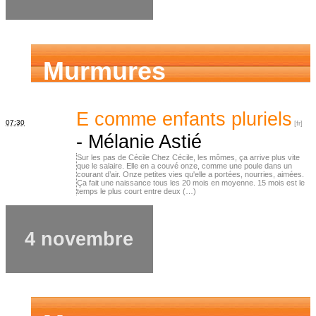
Murmures
d’ancêtres
E comme enfants pluriels
07:30
-
Mélanie Astié
Sur les pas de Cécile Chez Cécile, les mômes, ça arrive plus vite
que le salaire. Elle en a couvé onze, comme une poule dans un
courant d’air. Onze petites vies qu'elle a portées, nourries, aimées.
Ça fait une naissance tous les 20 mois en moyenne. 15 mois est le
temps le plus court entre deux (…)
4 novembre