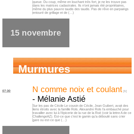
queue. Du coup, même en louchant très fort, je ne les trouve pas
dans les matrices cadastrales. Ils n’ont jamais été propriétaires,
même du plus pauvre taudis des taudis. Pas de rêve en parpaings
entouré de grillage et de (…)
15 novembre
Murmures
d’ancêtres
N comme noix et coulant
07:30
-
Mélanie Astié
Sur les pas de Cécile Le cousin de Cécile, Jean Guibert, avait des
liens étroits avec la famille Rols. Alexandre Rols l’a embauché pour
travailler avec lui à l’épicerie de la rue de la Roë (voir la lettre A de ce
ChallengeAZ). Est-ce que c'est le gamin qu'a déboulé sans crier
gare ou est-ce que (…)