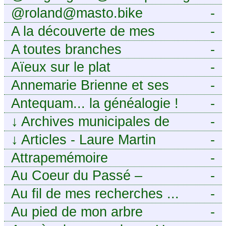
@roland@masto.bike
-
A la découverte de mes
-
ancêtres
A toutes branches
-
Aïeux sur le plat
-
Annemarie Brienne et ses
-
challenges de A à Z
Antequam... la généalogie !
-
↓
Archives municipales de
-
Montpellier
↓
Articles - Laure Martin
-
Attrapemémoire
-
Au Coeur du Passé –
-
Généalogie Familiale
Au fil de mes recherches ...
-
Au pied de mon arbre
-