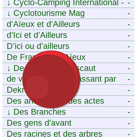
↓
Cyclo-Camping International -
-
Le voyage à vélo
↓
Cyclotourisme Mag
-
d’Aïeux et d’Ailleurs
-
d’Ici et d’Ailleurs
-
D’ici ou d’ailleurs
-
De France et d’Aïeux
-
↓
De la Baïse à l’Escaut
-
de vous aieux en passant par
-
moi
Dekri
-
Des ancêtres et des actes
-
↓
Des Branches
-
Des gens d’avant
-
Des racines et des arbres
-