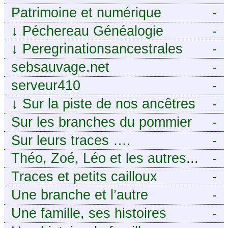
Patrimoine et numérique
-
↓
Péchereau Généalogie
-
↓
Peregrinationsancestrales
-
sebsauvage.net
-
serveur410
-
↓
Sur la piste de nos ancêtres
-
en Périgord.
Sur les branches du pommier
-
Sur leurs traces ….
-
Théo, Zoé, Léo et les autres...
-
Traces et petits cailloux
-
Une branche et l’autre
-
Une famille, ses histoires
-