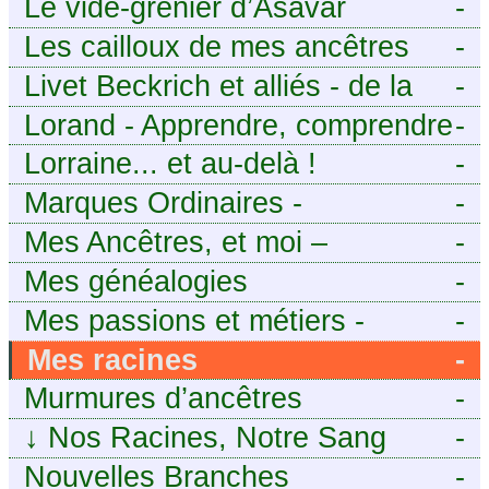
Le vide-grenier d’Asavar
-
Les cailloux de mes ancêtres
-
Livet Beckrich et alliés - de la
-
généalogie à l’écriture.
Lorand - Apprendre, comprendre
-
et transmettre pour exister.
Lorraine... et au-delà !
-
(Descartes)
Marques Ordinaires -
-
Généalogie de Moselle et
Mes Ancêtres, et moi –
-
d’ailleurs
Découvrez mes aïeux en Ille-et-
Mes généalogies
-
Vilaine et ailleurs
Mes passions et métiers -
-
Généalogie et Tir à l’Arc
Mes racines
-
Murmures d’ancêtres
-
↓
Nos Racines, Notre Sang
-
Nouvelles Branches
-