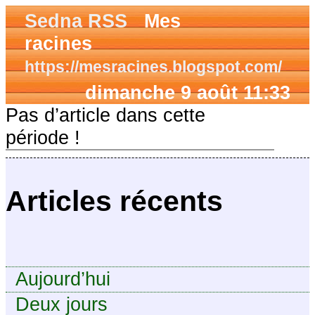
Sedna RSS
Mes
racines
https://mesracines.blogspot.com/
dimanche 9 août 11:33
Pas d’article dans cette
période !
Articles récents
Aujourd’hui
Deux jours