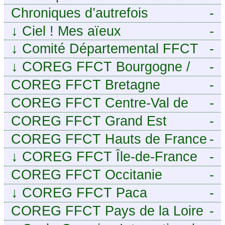
Chroniques d’autrefois
-
↓
Ciel ! Mes aïeux
-
↓
Comité Départemental FFCT
-
du Cher
↓
COREG FFCT Bourgogne /
-
Franche-Comté
COREG FFCT Bretagne
-
COREG FFCT Centre-Val de
-
Loire
COREG FFCT Grand Est
-
COREG FFCT Hauts de France
-
↓
COREG FFCT Île-de-France
-
COREG FFCT Occitanie
-
↓
COREG FFCT Paca
-
COREG FFCT Pays de la Loire
-