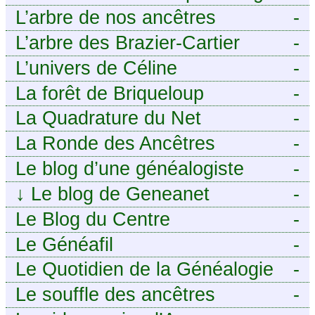
j’aurais aimé savoir sur ma
tech pour décideurs IT.
L’arbre de nos ancêtres
-
famille mais n’ai jamais osé
L’arbre des Brazier-Cartier
-
demander
L’univers de Céline
-
La forêt de Briqueloup
-
La Quadrature du Net
-
La Ronde des Ancêtres
-
Le blog d’une généalogiste
-
↓
Le blog de Geneanet
-
Le Blog du Centre
-
Généalogique de Touraine -
Le Généafil
-
Le Quotidien de la Généalogie
-
Le souffle des ancêtres
-