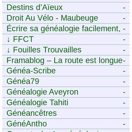
Destins d’Aïeux
-
Droit Au Vélo - Maubeuge
-
Sambre-Avesnois
Écrire sa généalogie facilement,
-
sans stress avec Généalordi
↓
FFCT
-
↓
Fouilles Trouvailles
-
Framablog – La route est longue
-
mais la voie est libre…
Généa-Scribe
-
Généa79
-
Généalogie Aveyron
-
Généalogie Tahiti
-
Généancêtres
-
GénéAntho
-