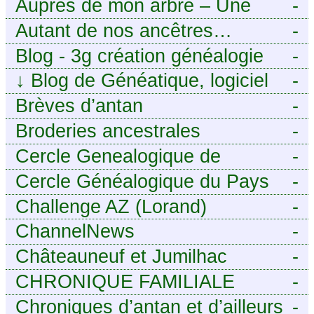
Auprès de mon arbre – Une
-
histoire de racines
Autant de nos ancêtres…
-
Blog - 3g création généalogie
-
↓
Blog de Généatique, logiciel
-
de généalogie
Brèves d’antan
-
Broderies ancestrales
-
Cercle Genealogique de
-
l’Aveyron
Cercle Généalogique du Pays
-
de Caux - Seine-Maritime
Challenge AZ (Lorand)
-
ChannelNews
-
Châteauneuf et Jumilhac
-
CHRONIQUE FAMILIALE
-
Chroniques d’antan et d’ailleurs
-