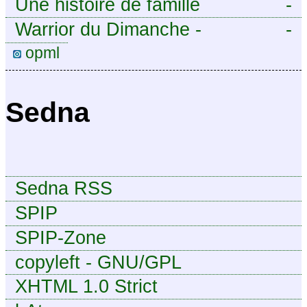
Une histoire de famille
-
Warrior du Dimanche -
-
Publication à caractère
opml
intermittent, approximatif et
dilettante.
Sedna
Sedna RSS
SPIP
SPIP-Zone
copyleft - GNU/GPL
XHTML 1.0 Strict