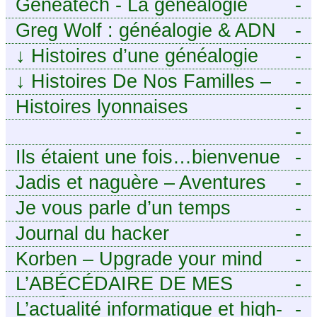
Geneatech - La généalogie
-
numérique à portée de tous
Greg Wolf : généalogie & ADN
-
↓
Histoires d’une généalogie
-
Léonarde
↓
Histoires De Nos Familles –
-
Blog de généalogie
Histoires lyonnaises
-
-
https://aieuxetfinesherbes.wordpre
Ils étaient une fois…bienvenue
-
chez mes ancêtres. – Une
Jadis et naguère – Aventures
-
histoire tourangelle, mais pas
généalogiques de l’Atlantique
Je vous parle d’un temps
-
seulement.
aux contreforts des Alpes
Journal du hacker
-
Korben – Upgrade your mind
-
L’ABÉCÉDAIRE DE MES
-
ANCÊTRES – Tout ce que
L’actualité informatique et high-
-