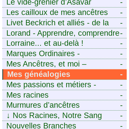
Le vide-grenier d’Asavar
-
Les cailloux de mes ancêtres
-
Livet Beckrich et alliés - de la
-
généalogie à l’écriture.
Lorand - Apprendre, comprendre
-
et transmettre pour exister.
Lorraine... et au-delà !
-
(Descartes)
Marques Ordinaires -
-
Généalogie de Moselle et
Mes Ancêtres, et moi –
-
d’ailleurs
Découvrez mes aïeux en Ille-et-
Mes généalogies
-
Vilaine et ailleurs
Mes passions et métiers -
-
Généalogie et Tir à l’Arc
Mes racines
-
Murmures d’ancêtres
-
↓
Nos Racines, Notre Sang
-
Nouvelles Branches
-