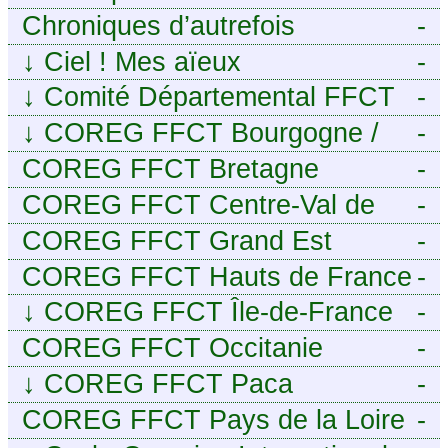
Chroniques d’autrefois
-
↓
Ciel ! Mes aïeux
-
↓
Comité Départemental FFCT
-
du Cher
↓
COREG FFCT Bourgogne /
-
Franche-Comté
COREG FFCT Bretagne
-
COREG FFCT Centre-Val de
-
Loire
COREG FFCT Grand Est
-
COREG FFCT Hauts de France
-
↓
COREG FFCT Île-de-France
-
COREG FFCT Occitanie
-
↓
COREG FFCT Paca
-
COREG FFCT Pays de la Loire
-