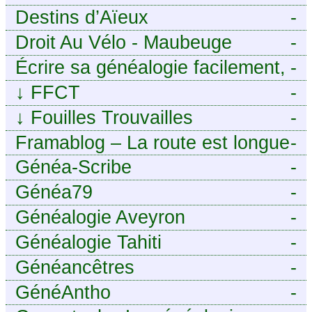
Destins d’Aïeux
-
Droit Au Vélo - Maubeuge
-
Sambre-Avesnois
Écrire sa généalogie facilement,
-
sans stress avec Généalordi
↓
FFCT
-
↓
Fouilles Trouvailles
-
Framablog – La route est longue
-
mais la voie est libre…
Généa-Scribe
-
Généa79
-
Généalogie Aveyron
-
Généalogie Tahiti
-
Généancêtres
-
GénéAntho
-