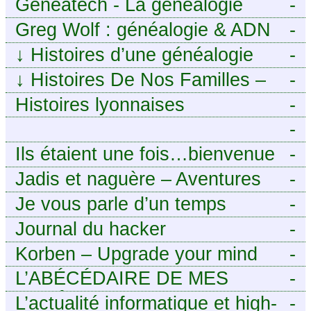
Geneatech - La généalogie
-
numérique à portée de tous
Greg Wolf : généalogie & ADN
-
↓
Histoires d’une généalogie
-
Léonarde
↓
Histoires De Nos Familles –
-
Blog de généalogie
Histoires lyonnaises
-
-
https://aieuxetfinesherbes.wordpre
Ils étaient une fois…bienvenue
-
chez mes ancêtres. – Une
Jadis et naguère – Aventures
-
histoire tourangelle, mais pas
généalogiques de l’Atlantique
Je vous parle d’un temps
-
seulement.
aux contreforts des Alpes
Journal du hacker
-
Korben – Upgrade your mind
-
L’ABÉCÉDAIRE DE MES
-
ANCÊTRES – Tout ce que
L’actualité informatique et high-
-