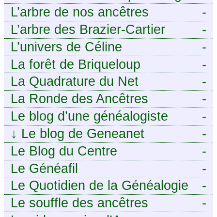
j’aurais aimé savoir sur ma
tech pour décideurs IT.
L’arbre de nos ancêtres
-
famille mais n’ai jamais osé
L’arbre des Brazier-Cartier
-
demander
L’univers de Céline
-
La forêt de Briqueloup
-
La Quadrature du Net
-
La Ronde des Ancêtres
-
Le blog d’une généalogiste
-
↓
Le blog de Geneanet
-
Le Blog du Centre
-
Généalogique de Touraine -
Le Généafil
-
Le Quotidien de la Généalogie
-
Le souffle des ancêtres
-