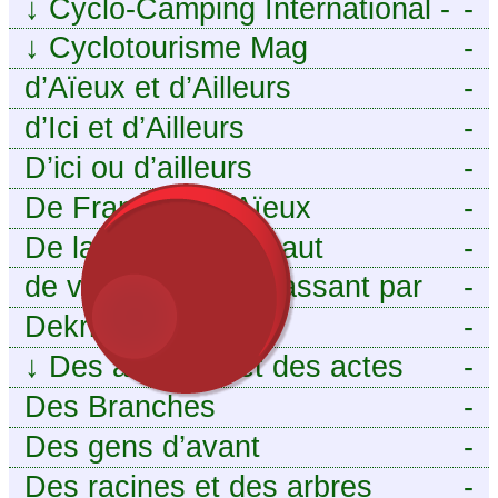
↓
Cyclo-Camping International -
-
Le voyage à vélo
↓
Cyclotourisme Mag
-
d’Aïeux et d’Ailleurs
-
d’Ici et d’Ailleurs
-
D’ici ou d’ailleurs
-
De France et d’Aïeux
-
De la Baïse à l’Escaut
-
de vous aieux en passant par
-
moi
Dekri
-
↓
Des ancêtres et des actes
-
Des Branches
-
Des gens d’avant
-
Des racines et des arbres
-