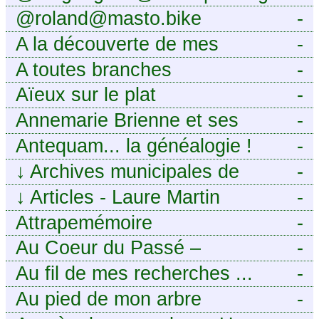
@roland@masto.bike
-
A la découverte de mes
-
ancêtres
A toutes branches
-
Aïeux sur le plat
-
Annemarie Brienne et ses
-
challenges de A à Z
Antequam... la généalogie !
-
↓
Archives municipales de
-
Montpellier
↓
Articles - Laure Martin
-
Attrapemémoire
-
Au Coeur du Passé –
-
Généalogie Familiale
Au fil de mes recherches ...
-
Au pied de mon arbre
-