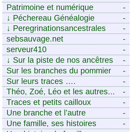
Patrimoine et numérique
-
↓
Péchereau Généalogie
-
↓
Peregrinationsancestrales
-
sebsauvage.net
-
serveur410
-
↓
Sur la piste de nos ancêtres
-
en Périgord.
Sur les branches du pommier
-
Sur leurs traces ….
-
Théo, Zoé, Léo et les autres...
-
Traces et petits cailloux
-
Une branche et l’autre
-
Une famille, ses histoires
-