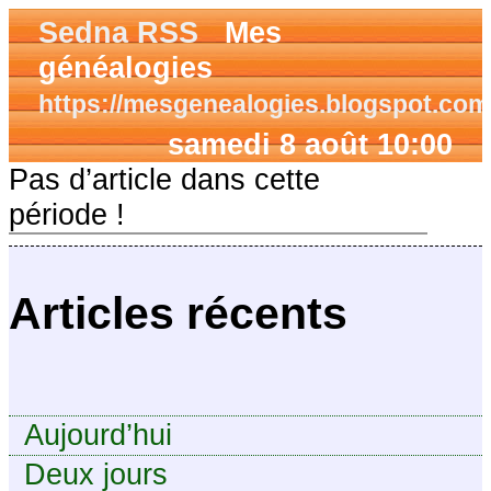
Sedna RSS
Mes
généalogies
https://mesgenealogies.blogspot.com
samedi 8 août 10:00
Pas d’article dans cette
période !
Articles récents
Aujourd’hui
Deux jours