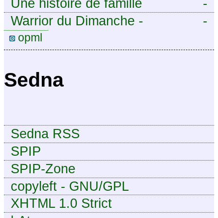
Une histoire de famille
-
Warrior du Dimanche -
-
Publication à caractère
opml
intermittent, approximatif et
dilettante.
Sedna
Sedna RSS
SPIP
SPIP-Zone
copyleft - GNU/GPL
XHTML 1.0 Strict