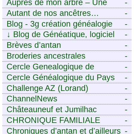
Auprès de mon arbre – Une
-
histoire de racines
Autant de nos ancêtres…
-
Blog - 3g création généalogie
-
↓
Blog de Généatique, logiciel
-
de généalogie
Brèves d’antan
-
Broderies ancestrales
-
Cercle Genealogique de
-
l’Aveyron
Cercle Généalogique du Pays
-
de Caux - Seine-Maritime
Challenge AZ (Lorand)
-
ChannelNews
-
Châteauneuf et Jumilhac
-
CHRONIQUE FAMILIALE
-
Chroniques d’antan et d’ailleurs
-