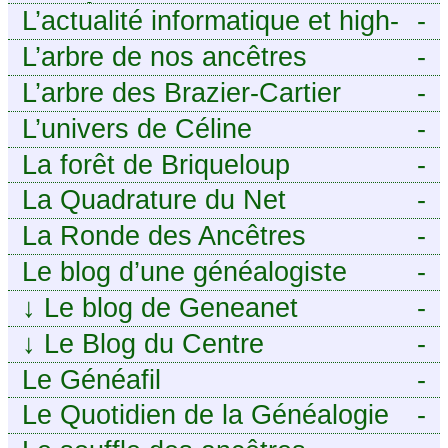
ANCÊTRES – Tout ce que
L’actualité informatique et high-
-
j’aurais aimé savoir sur ma
tech pour décideurs IT.
L’arbre de nos ancêtres
-
famille mais n’ai jamais osé
L’arbre des Brazier-Cartier
-
demander
L’univers de Céline
-
La forêt de Briqueloup
-
La Quadrature du Net
-
La Ronde des Ancêtres
-
Le blog d’une généalogiste
-
↓
Le blog de Geneanet
-
↓
Le Blog du Centre
-
Généalogique de Touraine -
Le Généafil
-
Le Quotidien de la Généalogie
-