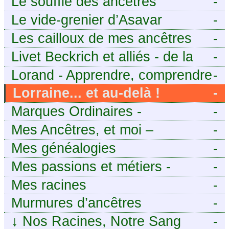
Le souffle des ancêtres
-
Le vide-grenier d’Asavar
-
Les cailloux de mes ancêtres
-
Livet Beckrich et alliés - de la
-
généalogie à l’écriture.
Lorand - Apprendre, comprendre
-
et transmettre pour exister.
Lorraine... et au-delà !
-
(Descartes)
Marques Ordinaires -
-
Généalogie de Moselle et
Mes Ancêtres, et moi –
-
d’ailleurs
Découvrez mes aïeux en Ille-et-
Mes généalogies
-
Vilaine et ailleurs
Mes passions et métiers -
-
Généalogie et Tir à l’Arc
Mes racines
-
Murmures d’ancêtres
-
↓
Nos Racines, Notre Sang
-