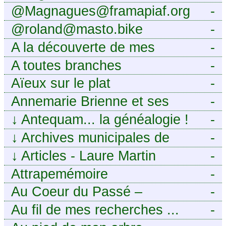
@Magnagues@framapiaf.org
-
@roland@masto.bike
-
A la découverte de mes
-
ancêtres
A toutes branches
-
Aïeux sur le plat
-
Annemarie Brienne et ses
-
challenges de A à Z
↓
Antequam... la généalogie !
-
↓
Archives municipales de
-
Montpellier
↓
Articles - Laure Martin
-
Attrapemémoire
-
Au Coeur du Passé –
-
Généalogie Familiale
Au fil de mes recherches ...
-