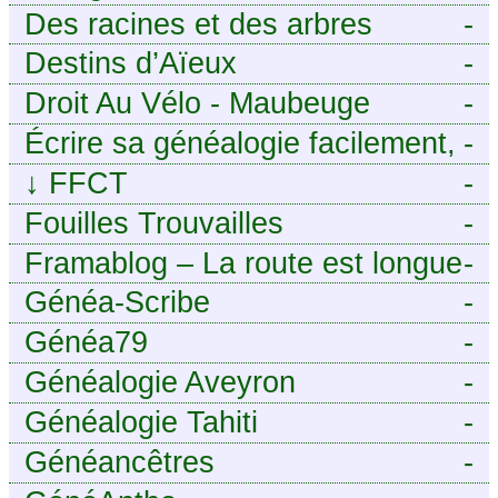
Des racines et des arbres
-
Destins d’Aïeux
-
Droit Au Vélo - Maubeuge
-
Sambre-Avesnois
Écrire sa généalogie facilement,
-
sans stress avec Généalordi
↓
FFCT
-
Fouilles Trouvailles
-
Framablog – La route est longue
-
mais la voie est libre…
Généa-Scribe
-
Généa79
-
Généalogie Aveyron
-
Généalogie Tahiti
-
Généancêtres
-