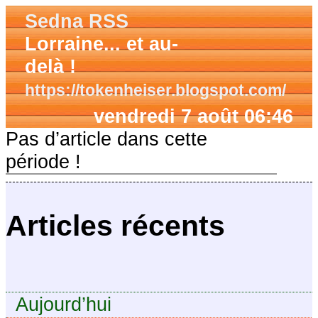
Sedna RSS
Lorraine... et au-
delà !
https://tokenheiser.blogspot.com/
vendredi 7 août 06:46
Pas d’article dans cette
période !
Articles récents
Aujourd’hui