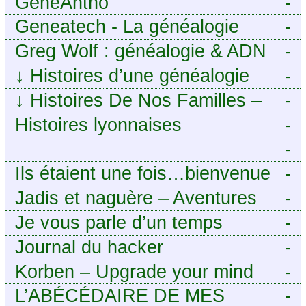
GénéAntho
-
Geneatech - La généalogie
-
numérique à portée de tous
Greg Wolf : généalogie & ADN
-
↓
Histoires d’une généalogie
-
Léonarde
↓
Histoires De Nos Familles –
-
Blog de généalogie
Histoires lyonnaises
-
-
https://aieuxetfinesherbes.wordpre
Ils étaient une fois…bienvenue
-
chez mes ancêtres. – Une
Jadis et naguère – Aventures
-
histoire tourangelle, mais pas
généalogiques de l’Atlantique
Je vous parle d’un temps
-
seulement.
aux contreforts des Alpes
Journal du hacker
-
Korben – Upgrade your mind
-
L’ABÉCÉDAIRE DE MES
-