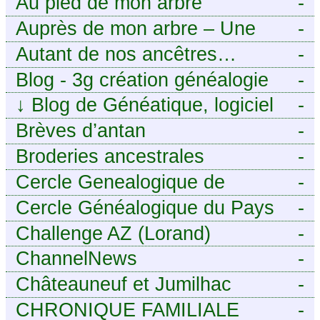
Au pied de mon arbre
-
Auprès de mon arbre – Une
-
histoire de racines
Autant de nos ancêtres…
-
Blog - 3g création généalogie
-
↓
Blog de Généatique, logiciel
-
de généalogie
Brèves d’antan
-
Broderies ancestrales
-
Cercle Genealogique de
-
l’Aveyron
Cercle Généalogique du Pays
-
de Caux - Seine-Maritime
Challenge AZ (Lorand)
-
ChannelNews
-
Châteauneuf et Jumilhac
-
CHRONIQUE FAMILIALE
-