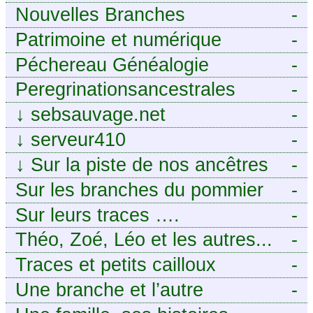
Nouvelles Branches
-
Patrimoine et numérique
-
Péchereau Généalogie
-
Peregrinationsancestrales
-
↓
sebsauvage.net
-
↓
serveur410
-
↓
Sur la piste de nos ancêtres
-
en Périgord.
Sur les branches du pommier
-
Sur leurs traces ….
-
Théo, Zoé, Léo et les autres...
-
Traces et petits cailloux
-
Une branche et l’autre
-