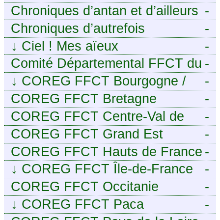
Chroniques d’antan et d’ailleurs
-
Chroniques d’autrefois
-
↓
Ciel ! Mes aïeux
-
Comité Départemental FFCT du
-
Cher
↓
COREG FFCT Bourgogne /
-
Franche-Comté
COREG FFCT Bretagne
-
COREG FFCT Centre-Val de
-
Loire
COREG FFCT Grand Est
-
COREG FFCT Hauts de France
-
↓
COREG FFCT Île-de-France
-
COREG FFCT Occitanie
-
↓
COREG FFCT Paca
-