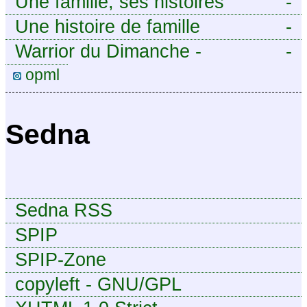
Une famille, ses histoires
-
Une histoire de famille
-
Warrior du Dimanche -
-
Publication à caractère
opml
intermittent, approximatif et
dilettante.
Sedna
Sedna RSS
SPIP
SPIP-Zone
copyleft - GNU/GPL