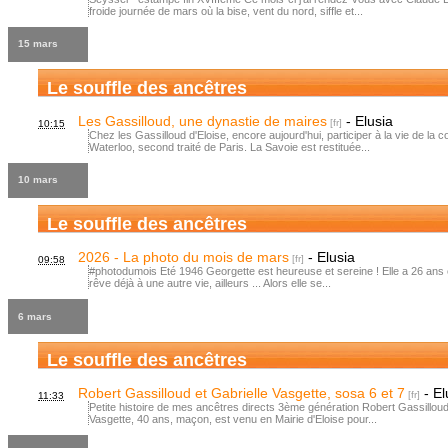
froide journée de mars où la bise, vent du nord, siffle et...
15 mars
Le souffle des ancêtres
Les Gassilloud, une dynastie de maires
-
Elusia
10:15
Chez les Gassilloud d'Eloise, encore aujourd'hui, participer à la vie de l
Waterloo, second traité de Paris. La Savoie est restituée...
10 mars
Le souffle des ancêtres
2026 - La photo du mois de mars
-
Elusia
09:58
#photodumois Eté 1946 Georgette est heureuse et sereine ! Elle a 26 ans et 
rêve déjà à une autre vie, ailleurs ... Alors elle se...
6 mars
Le souffle des ancêtres
Robert Gassilloud et Gabrielle Vasgette, sosa 6 et 7
-
El
11:33
Petite histoire de mes ancêtres directs 3ème génération Robert Gassilloud e
Vasgette, 40 ans, maçon, est venu en Mairie d'Eloise pour...