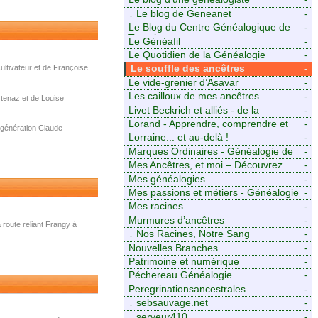
↓
Le blog de Geneanet
-
Le Blog du Centre Généalogique de
-
Touraine -
Le Généafil
-
Le Quotidien de la Généalogie
-
Le souffle des ancêtres
-
ultivateur et de Françoise
Le vide-grenier d’Asavar
-
Les cailloux de mes ancêtres
-
tenaz et de Louise
Livet Beckrich et alliés - de la
-
généalogie à l’écriture.
Lorand - Apprendre, comprendre et
-
 génération Claude
transmettre pour exister. (Descartes)
Lorraine... et au-delà !
-
Marques Ordinaires - Généalogie de
-
Moselle et d’ailleurs
Mes Ancêtres, et moi – Découvrez
-
mes aïeux en Ille-et-Vilaine et ailleurs
Mes généalogies
-
Mes passions et métiers - Généalogie
-
et Tir à l’Arc
Mes racines
-
Murmures d’ancêtres
-
route reliant Frangy à
↓
Nos Racines, Notre Sang
-
Nouvelles Branches
-
Patrimoine et numérique
-
Péchereau Généalogie
-
Peregrinationsancestrales
-
↓
sebsauvage.net
-
↓
serveur410
-