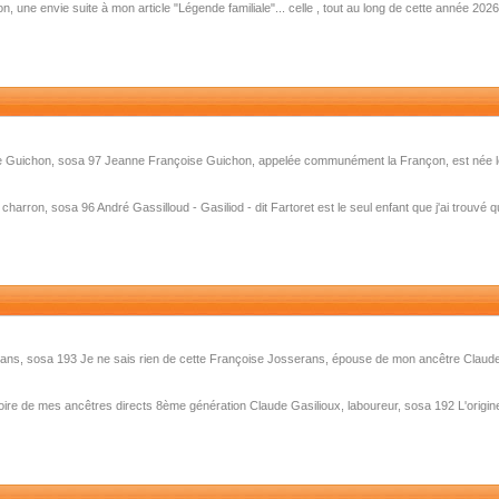
on, une envie suite à mon article "Légende familiale"... celle , tout au long de cette année 2
se Guichon, sosa 97 Jeanne Françoise Guichon, appelée communément la Françon, est née le
harron, sosa 96 André Gassilloud - Gasiliod - dit Fartoret est le seul enfant que j'ai trouvé q
rans, sosa 193 Je ne sais rien de cette Françoise Josserans, épouse de mon ancêtre Claude
toire de mes ancêtres directs 8ème génération Claude Gasilioux, laboureur, sosa 192 L'origin