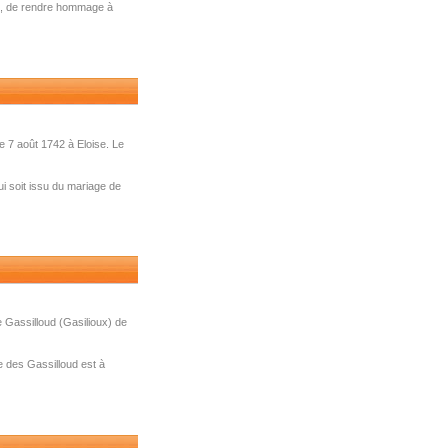
026, de rendre hommage à
 7 août 1742 à Eloise. Le
ui soit issu du mariage de
 Gassilloud (Gasilioux) de
e des Gassilloud est à