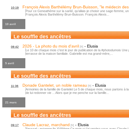
François Alexis Barthélémy Brun-Buisson, "le médecin des
10:19
Pour ce Geneathème sur la santé, qu'allais-je choisir une sage-femme, un m
François Alexis Barthélémy Brun-Buisson. François Alexis...
10 avril
Le souffle des ancêtres
2026 - La photo du mois d'avril
-
Elusia
08:42
Le 10 de chaque mois c'est le jour de publication de la #photodumois Une ph
terrasse de la maison familiale. Gabrielle est ma grand-mère,...
5 avril
Le souffle des ancêtres
Donade Gantelet, un noble rameau
-
Elusia
11:36
Armoiries de la famille de Gantelet Le 5 de chaque mois, nous partons à l
de lui redonner vie ... Alors que je me penche sur la famille...
21 mars
Le souffle des ancêtres
Claude Lacraz, marchand
-
Elusia
09:17
Seyssel - estampe fin XVIIIème Ce mois-ci j'ai rendez-vous avec Claude La