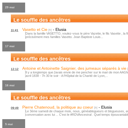
29 mai
Le souffle des ancêtres
Vasetto et Cie
-
Elusia
11:41
Dans la famille VASETTO, voulez-vous le père Vazette, le fils Vasette , la fi
précisément mes familles Vasetto. Jean Baptiste Louis...
17 mai
Le souffle des ancêtres
Antoine et Antoinette Saignier, des jumeaux séparés à vie
12:12
Il y a longtemps que j'avais envie de me pencher sur le mari de mon AAGM c
avril 1838 - 7h 30 le soir - A l'Hôpital de la Charité de Lyon,...
16 mai
Le souffle des ancêtres
Pierre Chatenoud, la politique au coeur
-
Elusia
09:49
Le 3ème samedi de chaque mois, nous, généablogueurs et blogueuses, av
conversation avec lui ... C'est le #RDVAncestral . Quel temps épouvantable
5 mai