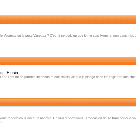
lle Vasgette ou la tante Vasettoz ? C'est à ce petit jeu que je me suis livrée, et non sans mal,
-
Elusia
ar il est né de parents inconnus et cela impliquait que je plonge dans les registres des Hos
ons rendez-vous avec un ancêtre. Un vrai rendez-vous ! L'occasion de se transporter à so
...