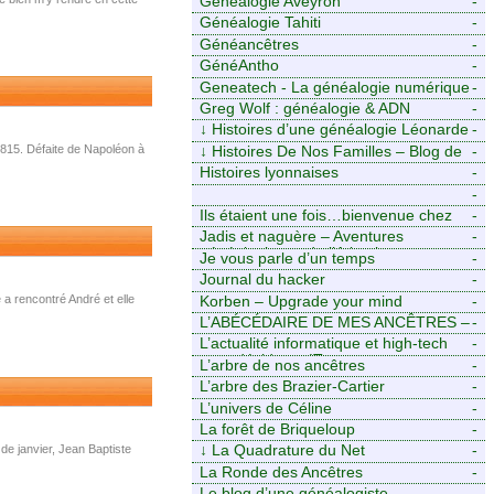
Généalogie Aveyron
-
Généalogie Tahiti
-
Généancêtres
-
GénéAntho
-
Geneatech - La généalogie numérique
-
à portée de tous
Greg Wolf : généalogie & ADN
-
↓
Histoires d’une généalogie Léonarde
-
 1815. Défaite de Napoléon à
↓
Histoires De Nos Familles – Blog de
-
généalogie
Histoires lyonnaises
-
-
https://aieuxetfinesherbes.wordpress.com
Ils étaient une fois…bienvenue chez
-
mes ancêtres. – Une histoire
Jadis et naguère – Aventures
-
tourangelle, mais pas seulement.
généalogiques de l’Atlantique aux
Je vous parle d’un temps
-
contreforts des Alpes
Journal du hacker
-
 a rencontré André et elle
Korben – Upgrade your mind
-
L’ABÉCÉDAIRE DE MES ANCÊTRES –
-
Tout ce que j’aurais aimé savoir sur ma
L’actualité informatique et high-tech
-
famille mais n’ai jamais osé demander
pour décideurs IT.
L’arbre de nos ancêtres
-
L’arbre des Brazier-Cartier
-
L’univers de Céline
-
La forêt de Briqueloup
-
 de janvier, Jean Baptiste
↓
La Quadrature du Net
-
La Ronde des Ancêtres
-
Le blog d’une généalogiste
-