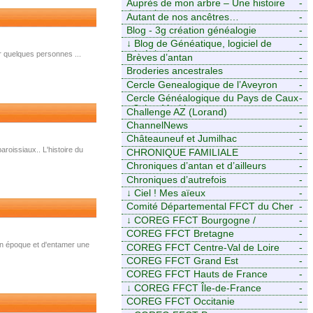
Auprès de mon arbre – Une histoire
-
de racines
Autant de nos ancêtres…
-
Blog - 3g création généalogie
-
↓
Blog de Généatique, logiciel de
-
généalogie
r quelques personnes ...
Brèves d’antan
-
Broderies ancestrales
-
Cercle Genealogique de l’Aveyron
-
Cercle Généalogique du Pays de Caux
-
- Seine-Maritime
Challenge AZ (Lorand)
-
ChannelNews
-
Châteauneuf et Jumilhac
-
aroissiaux.. L'histoire du
CHRONIQUE FAMILIALE
-
Chroniques d’antan et d’ailleurs
-
Chroniques d’autrefois
-
↓
Ciel ! Mes aïeux
-
Comité Départemental FFCT du Cher
-
↓
COREG FFCT Bourgogne /
-
Franche-Comté
COREG FFCT Bretagne
-
n époque et d'entamer une
COREG FFCT Centre-Val de Loire
-
COREG FFCT Grand Est
-
COREG FFCT Hauts de France
-
↓
COREG FFCT Île-de-France
-
COREG FFCT Occitanie
-