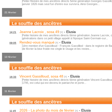
Petite Histoire de mes ancêtres directs 5ème génération Georges Gassillo
janvier 1826 mais seul l'un d'entre eux survivra. Ainsi Georges...
21 février
Le souffle des ancêtres
Jeanne Lacroix , sosa 49
-
Elusia
14:21
Petite histoire de mes ancêtres directs 6ème génération Jeanne Lacroix, cu
générations dans ce petit village appelé à l'époque Saint-Germain-sur...
Rendez-vous manqué
-
Elusia
09:05
1ère mention d'un Gassilloud - François Gassilliod - dans le registre de B
de février la bise froide me cingle le visage et les restes...
13 février
Le souffle des ancêtres
Vincent Gassilloud, sosa 48
-
Elusia
16:33
Petite histoire de mes ancêtres directs 6ème génération Vincent Gassilloud, 
1795, est celui qui est devenu le patriarche et porte...
11 février
Le souffle des ancêtres
2026 - La photo du mois de février
-
Elusia
11:45