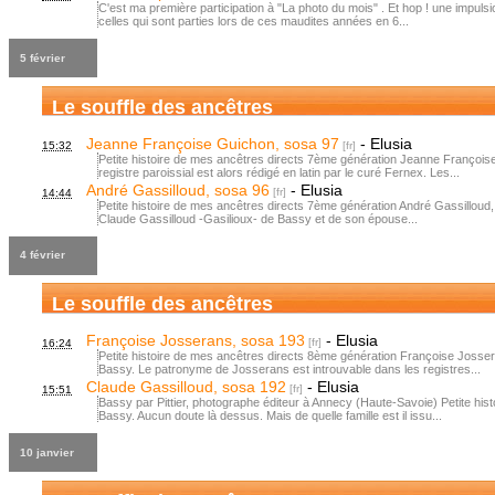
C'est ma première participation à "La photo du mois" . Et hop ! une impulsi
celles qui sont parties lors de ces maudites années en 6...
5 février
Le souffle des ancêtres
Jeanne Françoise Guichon, sosa 97
-
Elusia
15:32
Petite histoire de mes ancêtres directs 7ème génération Jeanne Françoi
registre paroissial est alors rédigé en latin par le curé Fernex. Les...
André Gassilloud, sosa 96
-
Elusia
14:44
Petite histoire de mes ancêtres directs 7ème génération André Gassilloud, c
Claude Gassilloud -Gasilioux- de Bassy et de son épouse...
4 février
Le souffle des ancêtres
Françoise Josserans, sosa 193
-
Elusia
16:24
Petite histoire de mes ancêtres directs 8ème génération Françoise Josse
Bassy. Le patronyme de Josserans est introuvable dans les registres...
Claude Gassilloud, sosa 192
-
Elusia
15:51
Bassy par Pittier, photographe éditeur à Annecy (Haute-Savoie) Petite his
Bassy. Aucun doute là dessus. Mais de quelle famille est il issu...
10 janvier