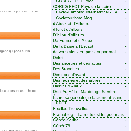
↓
COREG FFCT Paca
-
COREG FFCT Pays de la Loire
-
 des infos particulières sur
↓
Cyclo-Camping International - Le
-
voyage à vélo
↓
Cyclotourisme Mag
-
d’Aïeux et d’Ailleurs
-
d’Ici et d’Ailleurs
-
D’ici ou d’ailleurs
-
De France et d’Aïeux
-
De la Baïse à l’Escaut
-
rgette qui pose sur la
de vous aieux en passant par moi
-
Dekri
-
Des ancêtres et des actes
-
Des Branches
-
Des gens d’avant
-
Des racines et des arbres
-
Destins d’Aïeux
-
ques personnes ... histoire
Droit Au Vélo - Maubeuge Sambre-
-
Avesnois
Écrire sa généalogie facilement, sans
-
stress avec Généalordi
↓
FFCT
-
Fouilles Trouvailles
-
Framablog – La route est longue mais
-
la voie est libre…
Généa-Scribe
-
Généa79
-
e bien m'y rendre en cette