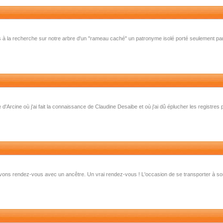
s à la recherche sur notre arbre d'un "rameau caché" un patronyme isolé porté seulement pa
'Arcine où j'ai fait la connaissance de Claudine Desaibe et où j'ai dû éplucher les registres p
ons rendez-vous avec un ancêtre. Un vrai rendez-vous ! L'occasion de se transporter à so