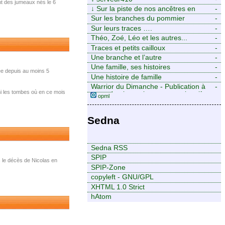
nt des jumeaux nés le 6
↓
Sur la piste de nos ancêtres en
-
Périgord.
Sur les branches du pommier
-
Sur leurs traces ….
-
Théo, Zoé, Léo et les autres...
-
Traces et petits cailloux
-
Une branche et l’autre
-
Une famille, ses histoires
-
lée depuis au moins 5
Une histoire de famille
-
Warrior du Dimanche - Publication à
-
rmi les tombes où en ce mois
caractère intermittent, approximatif et
opml
dilettante.
Sedna
Sedna RSS
SPIP
ès le décès de Nicolas en
SPIP-Zone
copyleft - GNU/GPL
XHTML 1.0 Strict
hAtom