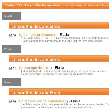
Sedna RSS
Le souffle des ancêtres
https://douvenonsnous.over-blog.
5 juillet
Le souffle des ancêtres
Un rameau protestant
-
Elusia
09:00
D'où vient Anne POLAILLON bien esseulée tout au bout de cette branche ? C
Selon Geneanet ce patronyme de POLAILLON "est très peu répandu....
20 juin
Le souffle des ancêtres
Un mariage de juin
-
Elusia
09:02
Edouard Vuillard C'est une balade dans le pays des peintres à Cuiseaux , 
5ème génération. Cuiseaux est un gros bourg médiéval situé...
5 juin
Le souffle des ancêtres
Un rameau caché piémontais
-
Elusia
09:26
Le 5 de chaque mois, nous partons à la recherche sur notre arbre d'un "ram
rameau bien caché tout en haut de mon arbre c'est celui de...