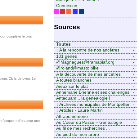
Connexion
Sources
 pour compléter le plus
Toutes
↓
A la rencontre de nos ancêtres
-
101 gènes
-
@Magnagues@framapiaf.org
-
@roland@masto.bike
-
A la découverte de mes ancêtres
-
pices Civils de Lyon. 1er
A toutes branches
-
Aïeux sur le plat
-
Annemarie Brienne et ses challenges
-
de A à Z
Antequam... la généalogie !
-
↓
Archives municipales de Montpellier
-
↓
Articles - Laure Martin
-
Attrapemémoire
-
n époque et d'entamer une
Au Coeur du Passé – Généalogie
-
Familiale
Au fil de mes recherches ...
-
Au pied de mon arbre
-