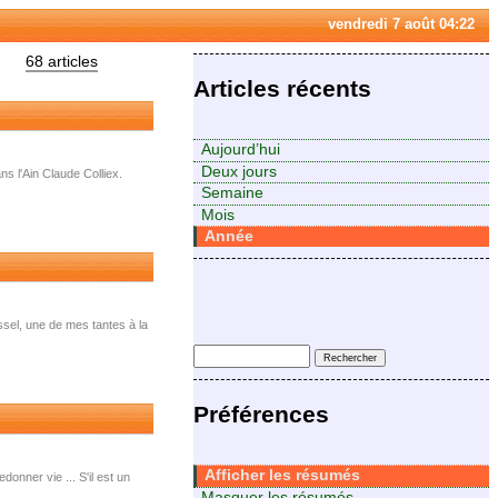
vendredi 7 août 04:22
68 articles
Articles récents
Aujourd’hui
Deux jours
s l'Ain Claude Colliex.
Semaine
Mois
Année
ssel, une de mes tantes à la
Préférences
Afficher les résumés
onner vie ... S'il est un
Masquer les résumés