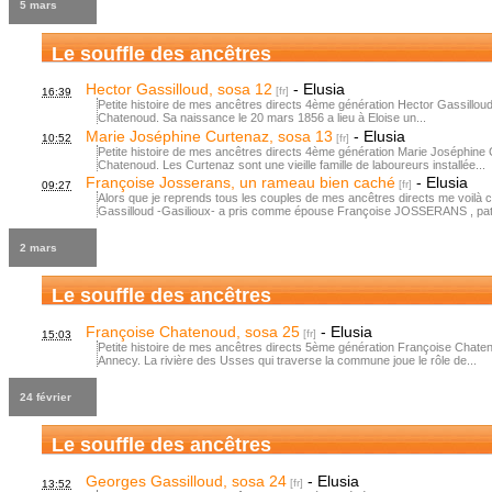
5 mars
Le souffle des ancêtres
Hector Gassilloud, sosa 12
-
Elusia
16:39
Petite histoire de mes ancêtres directs 4ème génération Hector Gassilloud,
Chatenoud. Sa naissance le 20 mars 1856 a lieu à Eloise un...
Marie Joséphine Curtenaz, sosa 13
-
Elusia
10:52
Petite histoire de mes ancêtres directs 4ème génération Marie Joséphine
Chatenoud. Les Curtenaz sont une vieille famille de laboureurs installée...
Françoise Josserans, un rameau bien caché
-
Elusia
09:27
Alors que je reprends tous les couples de mes ancêtres directs me voilà 
Gassilloud -Gasilioux- a pris comme épouse Françoise JOSSERANS , pat
2 mars
Le souffle des ancêtres
Françoise Chatenoud, sosa 25
-
Elusia
15:03
Petite histoire de mes ancêtres directs 5ème génération Françoise Chate
Annecy. La rivière des Usses qui traverse la commune joue le rôle de...
24 février
Le souffle des ancêtres
Georges Gassilloud, sosa 24
-
Elusia
13:52