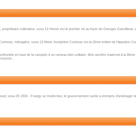
 propriétaire cultivateur, sosa 12 Hector est le premier né au foyer de Georges Gassilloud, c
 Curtenaz, ménagère, sosa 13 Marie Joséphine Curtenaz est la 2ème enfant de Hippolyte Cur
confrontée en haut de la canopée à un rameau bien solitaire. Mon ancêtre maternel à la 8ème
ronyme...
noud, sosa 25 1834 - Frangy se modernise, le gouvernement sarde a entrepris d'aménager la 