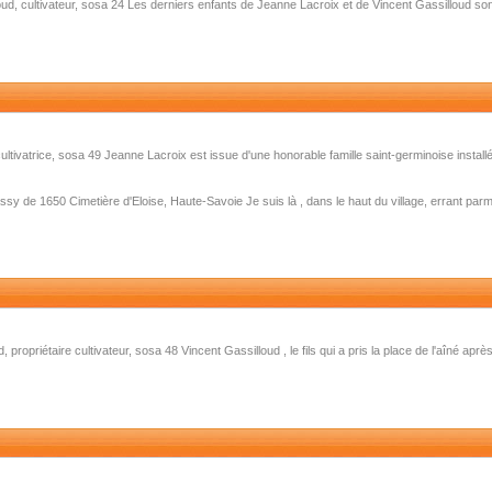
ud, cultivateur, sosa 24 Les derniers enfants de Jeanne Lacroix et de Vincent Gassilloud so
ltivatrice, sosa 49 Jeanne Lacroix est issue d'une honorable famille saint-germinoise instal
assy de 1650 Cimetière d'Eloise, Haute-Savoie Je suis là , dans le haut du village, errant pa
propriétaire cultivateur, sosa 48 Vincent Gassilloud , le fils qui a pris la place de l'aîné apr