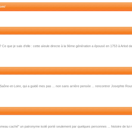
com/
e que je sais d'elle : cette aïeule directe à la 9ème génération a épousé en 1753 à Arlod dan
Saône-et-Loire, qui a guidé mes pas ... non sans arrière pensée ... rencontrer Josephte Rou
eau caché" un patronyme isolé porté seulement par quelques personnes ... histoire de lui red