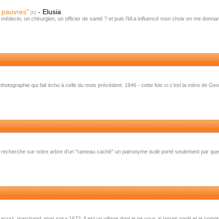
 pauvres"
-
Elusia
édecin, un chirurgien, un officier de santé ? et puis l'IA a influencé mon choix en me donnant
otographie qui fait écho à celle du mois précédent. 1946 - cette fois ci c'est la mère de Geo
a recherche sur notre arbre d'un "rameau caché" un patronyme isolé porté seulement par quel
craz, marchand, mon sosa 1672. Il est un village dont je ne vous ai jamais parlé et je compt