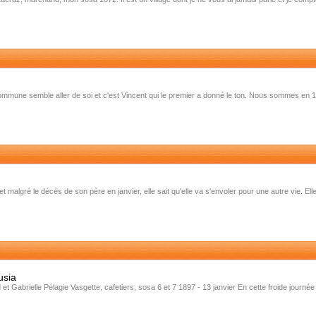
a commune semble aller de soi et c'est Vincent qui le premier a donné le ton. Nous sommes en
malgré le décès de son père en janvier, elle sait qu'elle va s'envoler pour une autre vie. Elle
usia
t Gabrielle Pélagie Vasgette, cafetiers, sosa 6 et 7 1897 - 13 janvier En cette froide journée