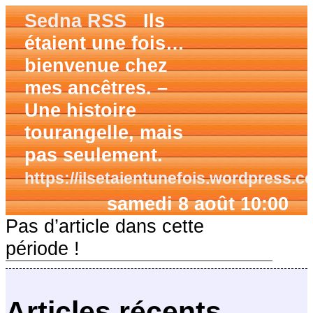
Sedna RSS
Ils
étaient une fois…
bienvenue chez
mes ancêtres. –
Une histoire
tourangelle, mais
pas seulement.
https://ilsetaientunefois.wordpress.c
samedi 8 août 10:00
Pas d’article dans cette
période !
Articles récents