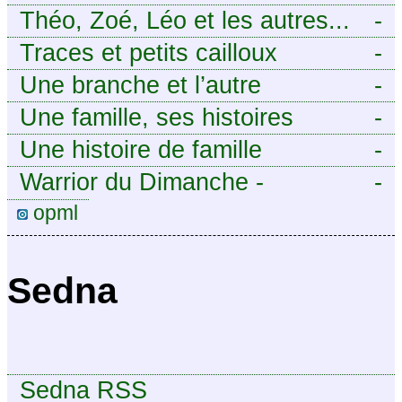
Théo, Zoé, Léo et les autres...
-
Traces et petits cailloux
-
Une branche et l’autre
-
Une famille, ses histoires
-
Une histoire de famille
-
Warrior du Dimanche -
-
Publication à caractère
opml
intermittent, approximatif et
dilettante.
Sedna
Sedna RSS