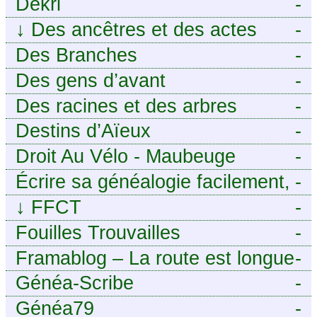
moi
Dekri
-
↓
Des ancêtres et des actes
-
Des Branches
-
Des gens d’avant
-
Des racines et des arbres
-
Destins d’Aïeux
-
Droit Au Vélo - Maubeuge
-
Sambre-Avesnois
Écrire sa généalogie facilement,
-
sans stress avec Généalordi
↓
FFCT
-
Fouilles Trouvailles
-
Framablog – La route est longue
-
mais la voie est libre…
Généa-Scribe
-
Généa79
-