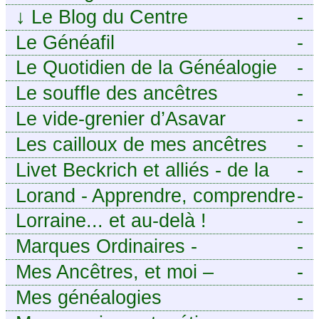
↓
Le Blog du Centre
-
Généalogique de Touraine -
Le Généafil
-
Le Quotidien de la Généalogie
-
Le souffle des ancêtres
-
Le vide-grenier d’Asavar
-
Les cailloux de mes ancêtres
-
Livet Beckrich et alliés - de la
-
généalogie à l’écriture.
Lorand - Apprendre, comprendre
-
et transmettre pour exister.
Lorraine... et au-delà !
-
(Descartes)
Marques Ordinaires -
-
Généalogie de Moselle et
Mes Ancêtres, et moi –
-
d’ailleurs
Découvrez mes aïeux en Ille-et-
Mes généalogies
-
Vilaine et ailleurs