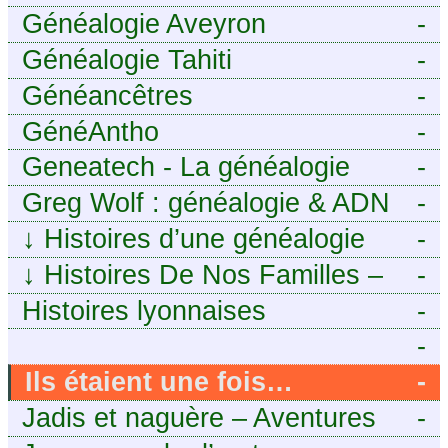
Généalogie Aveyron
-
Généalogie Tahiti
-
Généancêtres
-
GénéAntho
-
Geneatech - La généalogie
-
numérique à portée de tous
Greg Wolf : généalogie & ADN
-
↓
Histoires d’une généalogie
-
Léonarde
↓
Histoires De Nos Familles –
-
Blog de généalogie
Histoires lyonnaises
-
-
https://aieuxetfinesherbes.wordpre
Ils étaient une fois…
-
bienvenue chez mes ancêtres.
Jadis et naguère – Aventures
-
– Une histoire tourangelle,