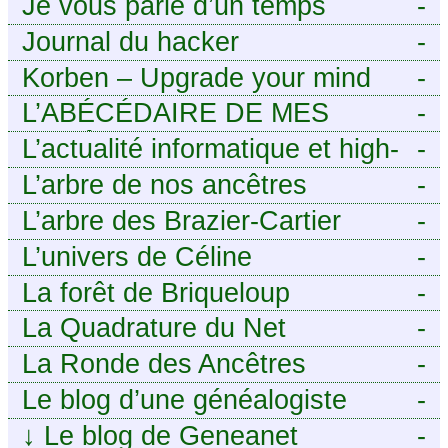
généalogiques de l’Atlantique
Je vous parle d’un temps
-
mais pas seulement.
aux contreforts des Alpes
Journal du hacker
-
Korben – Upgrade your mind
-
L’ABÉCÉDAIRE DE MES
-
ANCÊTRES – Tout ce que
L’actualité informatique et high-
-
j’aurais aimé savoir sur ma
tech pour décideurs IT.
L’arbre de nos ancêtres
-
famille mais n’ai jamais osé
L’arbre des Brazier-Cartier
-
demander
L’univers de Céline
-
La forêt de Briqueloup
-
La Quadrature du Net
-
La Ronde des Ancêtres
-
Le blog d’une généalogiste
-
↓
Le blog de Geneanet
-