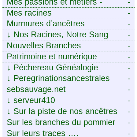
Mes passions et métiers -
-
Généalogie et Tir à l’Arc
Mes racines
-
Murmures d’ancêtres
-
↓
Nos Racines, Notre Sang
-
Nouvelles Branches
-
Patrimoine et numérique
-
↓
Péchereau Généalogie
-
↓
Peregrinationsancestrales
-
sebsauvage.net
-
↓
serveur410
-
↓
Sur la piste de nos ancêtres
-
en Périgord.
Sur les branches du pommier
-
Sur leurs traces ….
-