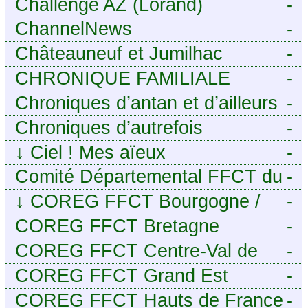
de Caux - Seine-Maritime
Challenge AZ (Lorand)
-
ChannelNews
-
Châteauneuf et Jumilhac
-
CHRONIQUE FAMILIALE
-
Chroniques d’antan et d’ailleurs
-
Chroniques d’autrefois
-
↓
Ciel ! Mes aïeux
-
Comité Départemental FFCT du
-
Cher
↓
COREG FFCT Bourgogne /
-
Franche-Comté
COREG FFCT Bretagne
-
COREG FFCT Centre-Val de
-
Loire
COREG FFCT Grand Est
-
COREG FFCT Hauts de France
-