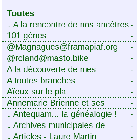
Toutes
↓
A la rencontre de nos ancêtres
-
101 gènes
-
@Magnagues@framapiaf.org
-
@roland@masto.bike
-
A la découverte de mes
-
ancêtres
A toutes branches
-
Aïeux sur le plat
-
Annemarie Brienne et ses
-
challenges de A à Z
↓
Antequam... la généalogie !
-
↓
Archives municipales de
-
Montpellier
↓
Articles - Laure Martin
-