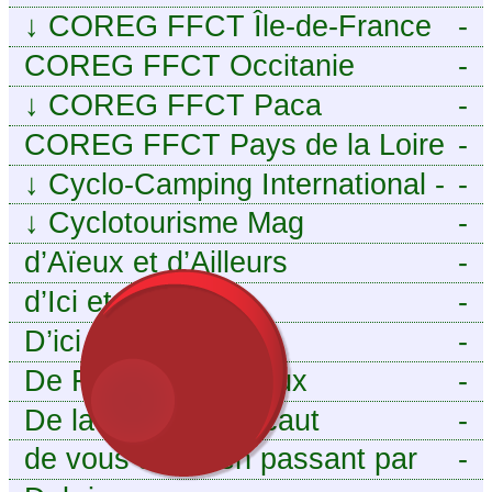
↓
COREG FFCT Île-de-France
-
COREG FFCT Occitanie
-
↓
COREG FFCT Paca
-
COREG FFCT Pays de la Loire
-
↓
Cyclo-Camping International -
-
Le voyage à vélo
↓
Cyclotourisme Mag
-
d’Aïeux et d’Ailleurs
-
d’Ici et d’Ailleurs
-
D’ici ou d’ailleurs
-
De France et d’Aïeux
-
De la Baïse à l’Escaut
-
de vous aieux en passant par
-