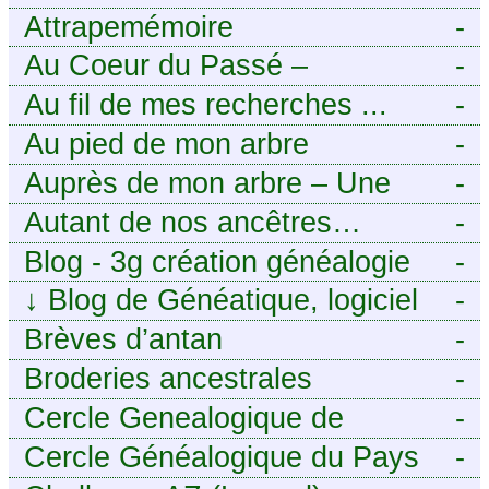
Attrapemémoire
-
Au Coeur du Passé –
-
Généalogie Familiale
Au fil de mes recherches ...
-
Au pied de mon arbre
-
Auprès de mon arbre – Une
-
histoire de racines
Autant de nos ancêtres…
-
Blog - 3g création généalogie
-
↓
Blog de Généatique, logiciel
-
de généalogie
Brèves d’antan
-
Broderies ancestrales
-
Cercle Genealogique de
-
l’Aveyron
Cercle Généalogique du Pays
-