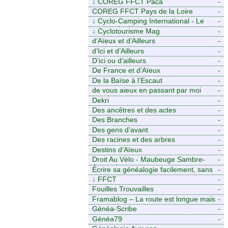
↓
COREG FFCT Paca
-
COREG FFCT Pays de la Loire
-
↓
Cyclo-Camping International - Le
-
voyage à vélo
↓
Cyclotourisme Mag
-
d’Aïeux et d’Ailleurs
-
d’Ici et d’Ailleurs
-
D’ici ou d’ailleurs
-
De France et d’Aïeux
-
De la Baïse à l’Escaut
-
de vous aieux en passant par moi
-
Dekri
-
Des ancêtres et des actes
-
Des Branches
-
Des gens d’avant
-
Des racines et des arbres
-
Destins d’Aïeux
-
Droit Au Vélo - Maubeuge Sambre-
-
Avesnois
Écrire sa généalogie facilement, sans
-
stress avec Généalordi
↓
FFCT
-
Fouilles Trouvailles
-
Framablog – La route est longue mais
-
la voie est libre…
Généa-Scribe
-
Généa79
-