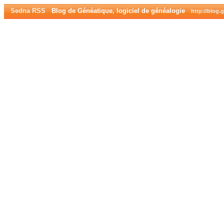
Sedna RSS
Blog de Généatique, logiciel de généalogie
http://blog.