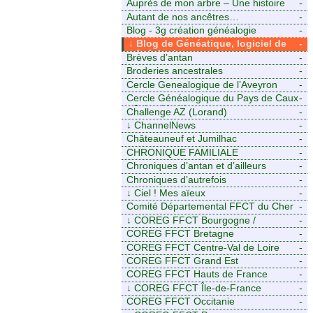
Auprès de mon arbre – Une histoire
-
de racines
Autant de nos ancêtres…
-
Blog - 3g création généalogie
-
↓
Blog de Généatique, logiciel de
-
généalogie
Brèves d’antan
-
Broderies ancestrales
-
Cercle Genealogique de l’Aveyron
-
Cercle Généalogique du Pays de Caux
-
- Seine-Maritime
Challenge AZ (Lorand)
-
↓
ChannelNews
-
Châteauneuf et Jumilhac
-
CHRONIQUE FAMILIALE
-
Chroniques d’antan et d’ailleurs
-
Chroniques d’autrefois
-
↓
Ciel ! Mes aïeux
-
Comité Départemental FFCT du Cher
-
↓
COREG FFCT Bourgogne /
-
Franche-Comté
COREG FFCT Bretagne
-
COREG FFCT Centre-Val de Loire
-
COREG FFCT Grand Est
-
COREG FFCT Hauts de France
-
↓
COREG FFCT Île-de-France
-
COREG FFCT Occitanie
-