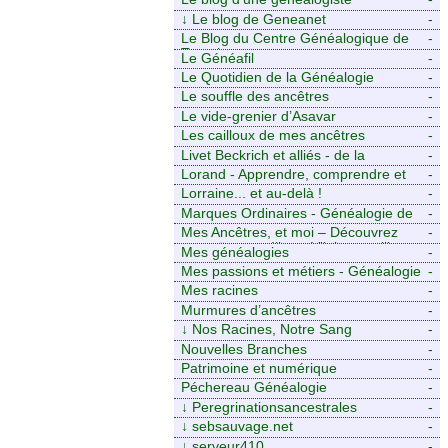
↓
Le blog de Geneanet
-
Le Blog du Centre Généalogique de
-
Touraine -
Le Généafil
-
Le Quotidien de la Généalogie
-
Le souffle des ancêtres
-
Le vide-grenier d’Asavar
-
Les cailloux de mes ancêtres
-
Livet Beckrich et alliés - de la
-
généalogie à l’écriture.
Lorand - Apprendre, comprendre et
-
transmettre pour exister. (Descartes)
Lorraine... et au-delà !
-
Marques Ordinaires - Généalogie de
-
Moselle et d’ailleurs
Mes Ancêtres, et moi – Découvrez
-
mes aïeux en Ille-et-Vilaine et ailleurs
Mes généalogies
-
Mes passions et métiers - Généalogie
-
et Tir à l’Arc
Mes racines
-
Murmures d’ancêtres
-
↓
Nos Racines, Notre Sang
-
Nouvelles Branches
-
Patrimoine et numérique
-
Péchereau Généalogie
-
↓
Peregrinationsancestrales
-
↓
sebsauvage.net
-
↓
serveur410
-