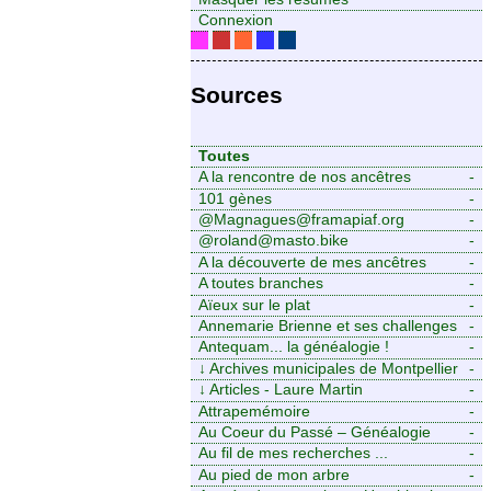
Connexion
Sources
Toutes
A la rencontre de nos ancêtres
-
101 gènes
-
@Magnagues@framapiaf.org
-
@roland@masto.bike
-
A la découverte de mes ancêtres
-
A toutes branches
-
Aïeux sur le plat
-
Annemarie Brienne et ses challenges
-
de A à Z
Antequam... la généalogie !
-
↓
Archives municipales de Montpellier
-
↓
Articles - Laure Martin
-
Attrapemémoire
-
Au Coeur du Passé – Généalogie
-
Familiale
Au fil de mes recherches ...
-
Au pied de mon arbre
-