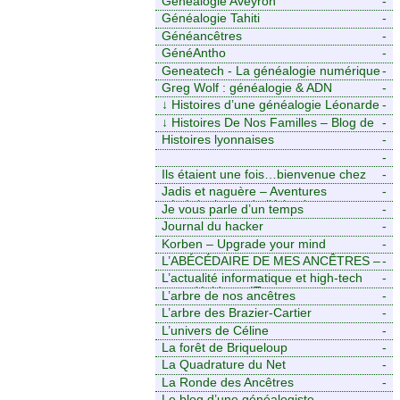
Généalogie Aveyron
-
Généalogie Tahiti
-
Généancêtres
-
GénéAntho
-
Geneatech - La généalogie numérique
-
à portée de tous
Greg Wolf : généalogie & ADN
-
↓
Histoires d’une généalogie Léonarde
-
↓
Histoires De Nos Familles – Blog de
-
généalogie
Histoires lyonnaises
-
-
https://aieuxetfinesherbes.wordpress.com
Ils étaient une fois…bienvenue chez
-
mes ancêtres. – Une histoire
Jadis et naguère – Aventures
-
tourangelle, mais pas seulement.
généalogiques de l’Atlantique aux
Je vous parle d’un temps
-
contreforts des Alpes
Journal du hacker
-
Korben – Upgrade your mind
-
L’ABÉCÉDAIRE DE MES ANCÊTRES –
-
Tout ce que j’aurais aimé savoir sur ma
L’actualité informatique et high-tech
-
famille mais n’ai jamais osé demander
pour décideurs IT.
L’arbre de nos ancêtres
-
L’arbre des Brazier-Cartier
-
L’univers de Céline
-
La forêt de Briqueloup
-
La Quadrature du Net
-
La Ronde des Ancêtres
-
Le blog d’une généalogiste
-