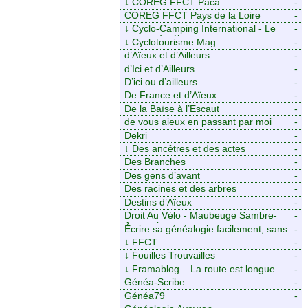
↓
COREG FFCT Paca
-
COREG FFCT Pays de la Loire
-
↓
Cyclo-Camping International - Le
-
voyage à vélo
↓
Cyclotourisme Mag
-
d’Aïeux et d’Ailleurs
-
d’Ici et d’Ailleurs
-
D’ici ou d’ailleurs
-
De France et d’Aïeux
-
De la Baïse à l’Escaut
-
de vous aieux en passant par moi
-
Dekri
-
↓
Des ancêtres et des actes
-
Des Branches
-
Des gens d’avant
-
Des racines et des arbres
-
Destins d’Aïeux
-
Droit Au Vélo - Maubeuge Sambre-
-
Avesnois
Écrire sa généalogie facilement, sans
-
stress avec Généalordi
↓
FFCT
-
↓
Fouilles Trouvailles
-
↓
Framablog – La route est longue
-
mais la voie est libre…
Généa-Scribe
-
Généa79
-