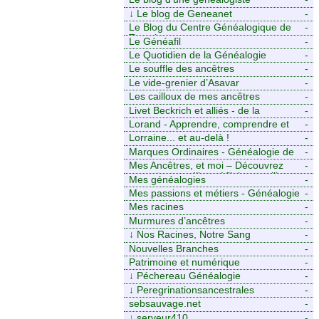
↓
Le blog de Geneanet
-
Le Blog du Centre Généalogique de
-
Touraine -
Le Généafil
-
Le Quotidien de la Généalogie
-
Le souffle des ancêtres
-
Le vide-grenier d’Asavar
-
Les cailloux de mes ancêtres
-
Livet Beckrich et alliés - de la
-
généalogie à l’écriture.
Lorand - Apprendre, comprendre et
-
transmettre pour exister. (Descartes)
Lorraine... et au-delà !
-
Marques Ordinaires - Généalogie de
-
Moselle et d’ailleurs
Mes Ancêtres, et moi – Découvrez
-
mes aïeux en Ille-et-Vilaine et ailleurs
Mes généalogies
-
Mes passions et métiers - Généalogie
-
et Tir à l’Arc
Mes racines
-
Murmures d’ancêtres
-
↓
Nos Racines, Notre Sang
-
Nouvelles Branches
-
Patrimoine et numérique
-
↓
Péchereau Généalogie
-
↓
Peregrinationsancestrales
-
sebsauvage.net
-
↓
serveur410
-