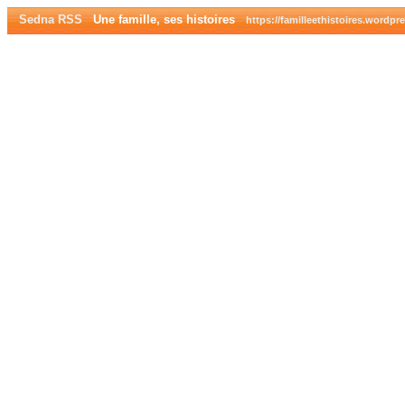
Sedna RSS
Une famille, ses histoires
https://familleethistoires.wordpr