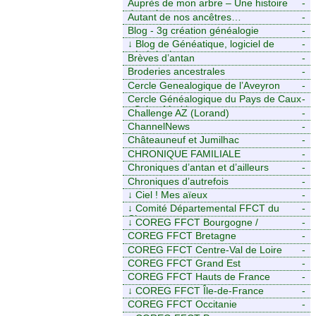
Auprès de mon arbre – Une histoire
-
de racines
Autant de nos ancêtres…
-
Blog - 3g création généalogie
-
↓
Blog de Généatique, logiciel de
-
généalogie
Brèves d’antan
-
Broderies ancestrales
-
Cercle Genealogique de l’Aveyron
-
Cercle Généalogique du Pays de Caux
-
- Seine-Maritime
Challenge AZ (Lorand)
-
ChannelNews
-
Châteauneuf et Jumilhac
-
CHRONIQUE FAMILIALE
-
Chroniques d’antan et d’ailleurs
-
Chroniques d’autrefois
-
↓
Ciel ! Mes aïeux
-
↓
Comité Départemental FFCT du
-
Cher
↓
COREG FFCT Bourgogne /
-
Franche-Comté
COREG FFCT Bretagne
-
COREG FFCT Centre-Val de Loire
-
COREG FFCT Grand Est
-
COREG FFCT Hauts de France
-
↓
COREG FFCT Île-de-France
-
COREG FFCT Occitanie
-