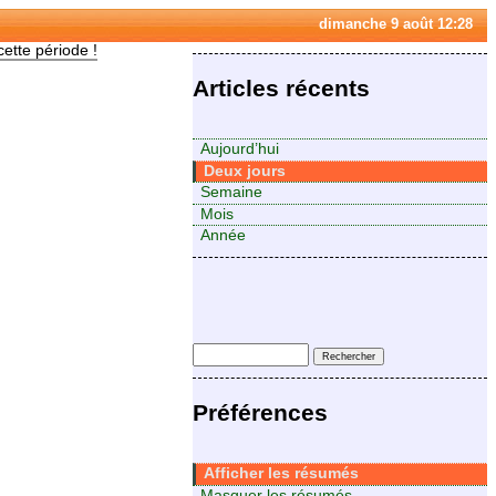
dimanche 9 août 12:28
cette période !
Articles récents
Aujourd’hui
Deux jours
Semaine
Mois
Année
Préférences
Afficher les résumés
Masquer les résumés