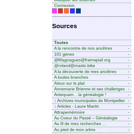
Connexion
Sources
Toutes
A la rencontre de nos ancêtres
-
101 gènes
-
@Magnagues@framapiaf.org
-
@roland@masto.bike
-
A la découverte de mes ancêtres
-
A toutes branches
-
Aïeux sur le plat
-
Annemarie Brienne et ses challenges
-
de A à Z
Antequam... la généalogie !
-
↓
Archives municipales de Montpellier
-
↓
Articles - Laure Martin
-
Attrapemémoire
-
Au Coeur du Passé – Généalogie
-
Familiale
Au fil de mes recherches ...
-
Au pied de mon arbre
-