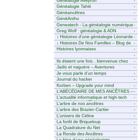
Généalogie Aveyron
-
Généalogie Tahiti
-
Généancêtres
-
GénéAntho
-
Geneatech - La généalogie numérique
-
à portée de tous
Greg Wolf : généalogie & ADN
-
↓
Histoires d’une généalogie Léonarde
-
↓
Histoires De Nos Familles – Blog de
-
généalogie
Histoires lyonnaises
-
-
https://aieuxetfinesherbes.wordpress.com
Ils étaient une fois…bienvenue chez
-
mes ancêtres. – Une histoire
Jadis et naguère – Aventures
-
tourangelle, mais pas seulement.
généalogiques de l’Atlantique aux
Je vous parle d’un temps
-
contreforts des Alpes
Journal du hacker
-
Korben – Upgrade your mind
-
L’ABÉCÉDAIRE DE MES ANCÊTRES –
-
Tout ce que j’aurais aimé savoir sur ma
L’actualité informatique et high-tech
-
famille mais n’ai jamais osé demander
pour décideurs IT.
L’arbre de nos ancêtres
-
L’arbre des Brazier-Cartier
-
L’univers de Céline
-
La forêt de Briqueloup
-
La Quadrature du Net
-
La Ronde des Ancêtres
-
Le blog d’une généalogiste
-