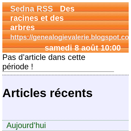
Sedna RSS
Des
racines et des
arbres
https://genealogievalerie.blogspot.co
samedi 8 août 10:00
Pas d’article dans cette
période !
Articles récents
Aujourd’hui