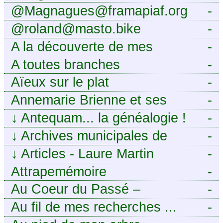
@Magnagues@framapiaf.org
-
@roland@masto.bike
-
A la découverte de mes
-
ancêtres
A toutes branches
-
Aïeux sur le plat
-
Annemarie Brienne et ses
-
challenges de A à Z
↓
Antequam... la généalogie !
-
↓
Archives municipales de
-
Montpellier
↓
Articles - Laure Martin
-
Attrapemémoire
-
Au Coeur du Passé –
-
Généalogie Familiale
Au fil de mes recherches ...
-