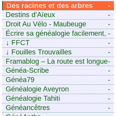
Des racines et des arbres
-
Destins d’Aïeux
-
Droit Au Vélo - Maubeuge
-
Sambre-Avesnois
Écrire sa généalogie facilement,
-
sans stress avec Généalordi
↓
FFCT
-
↓
Fouilles Trouvailles
-
Framablog – La route est longue
-
mais la voie est libre…
Généa-Scribe
-
Généa79
-
Généalogie Aveyron
-
Généalogie Tahiti
-
Généancêtres
-