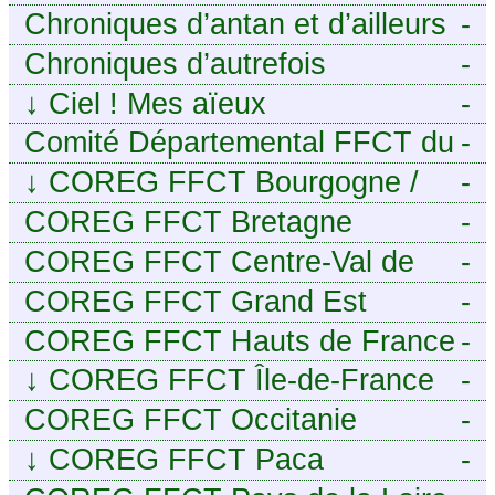
Chroniques d’antan et d’ailleurs
-
Chroniques d’autrefois
-
↓
Ciel ! Mes aïeux
-
Comité Départemental FFCT du
-
Cher
↓
COREG FFCT Bourgogne /
-
Franche-Comté
COREG FFCT Bretagne
-
COREG FFCT Centre-Val de
-
Loire
COREG FFCT Grand Est
-
COREG FFCT Hauts de France
-
↓
COREG FFCT Île-de-France
-
COREG FFCT Occitanie
-
↓
COREG FFCT Paca
-