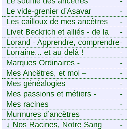
Le souffle des ancêtres
-
Le vide-grenier d’Asavar
-
Les cailloux de mes ancêtres
-
Livet Beckrich et alliés - de la
-
généalogie à l’écriture.
Lorand - Apprendre, comprendre
-
et transmettre pour exister.
Lorraine... et au-delà !
-
(Descartes)
Marques Ordinaires -
-
Généalogie de Moselle et
Mes Ancêtres, et moi –
-
d’ailleurs
Découvrez mes aïeux en Ille-et-
Mes généalogies
-
Vilaine et ailleurs
Mes passions et métiers -
-
Généalogie et Tir à l’Arc
Mes racines
-
Murmures d’ancêtres
-
↓
Nos Racines, Notre Sang
-