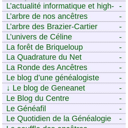
ANCÊTRES – Tout ce que
L’actualité informatique et high-
-
j’aurais aimé savoir sur ma
tech pour décideurs IT.
L’arbre de nos ancêtres
-
famille mais n’ai jamais osé
L’arbre des Brazier-Cartier
-
demander
L’univers de Céline
-
La forêt de Briqueloup
-
La Quadrature du Net
-
La Ronde des Ancêtres
-
Le blog d’une généalogiste
-
↓
Le blog de Geneanet
-
Le Blog du Centre
-
Généalogique de Touraine -
Le Généafil
-
Le Quotidien de la Généalogie
-