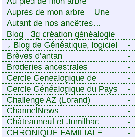
Au pied de mon arbre
-
Auprès de mon arbre – Une
-
histoire de racines
Autant de nos ancêtres…
-
Blog - 3g création généalogie
-
↓
Blog de Généatique, logiciel
-
de généalogie
Brèves d’antan
-
Broderies ancestrales
-
Cercle Genealogique de
-
l’Aveyron
Cercle Généalogique du Pays
-
de Caux - Seine-Maritime
Challenge AZ (Lorand)
-
ChannelNews
-
Châteauneuf et Jumilhac
-
CHRONIQUE FAMILIALE
-