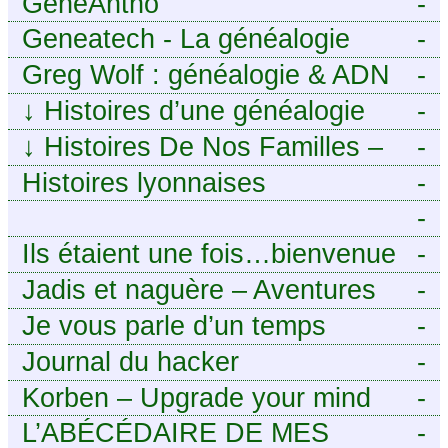
GénéAntho
-
Geneatech - La généalogie
-
numérique à portée de tous
Greg Wolf : généalogie & ADN
-
↓
Histoires d’une généalogie
-
Léonarde
↓
Histoires De Nos Familles –
-
Blog de généalogie
Histoires lyonnaises
-
-
https://aieuxetfinesherbes.wordpre
Ils étaient une fois…bienvenue
-
chez mes ancêtres. – Une
Jadis et naguère – Aventures
-
histoire tourangelle, mais pas
généalogiques de l’Atlantique
Je vous parle d’un temps
-
seulement.
aux contreforts des Alpes
Journal du hacker
-
Korben – Upgrade your mind
-
L’ABÉCÉDAIRE DE MES
-