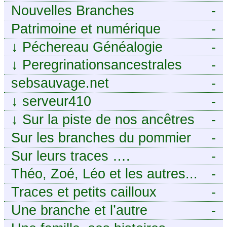
Nouvelles Branches
-
Patrimoine et numérique
-
↓
Péchereau Généalogie
-
↓
Peregrinationsancestrales
-
sebsauvage.net
-
↓
serveur410
-
↓
Sur la piste de nos ancêtres
-
en Périgord.
Sur les branches du pommier
-
Sur leurs traces ….
-
Théo, Zoé, Léo et les autres...
-
Traces et petits cailloux
-
Une branche et l’autre
-