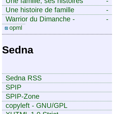
Une famille, ses histoires
-
Une histoire de famille
-
Warrior du Dimanche -
-
Publication à caractère
opml
intermittent, approximatif et
dilettante.
Sedna
Sedna RSS
SPIP
SPIP-Zone
copyleft - GNU/GPL