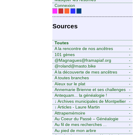
Connexion
Sources
Toutes
A la rencontre de nos ancêtres
-
101 gènes
-
@Magnagues@framapiaf.org
-
@roland@masto.bike
-
A la découverte de mes ancêtres
-
A toutes branches
-
Aïeux sur le plat
-
Annemarie Brienne et ses challenges
-
de A à Z
Antequam... la généalogie !
-
↓
Archives municipales de Montpellier
-
↓
Articles - Laure Martin
-
Attrapemémoire
-
Au Coeur du Passé – Généalogie
-
Familiale
Au fil de mes recherches ...
-
Au pied de mon arbre
-