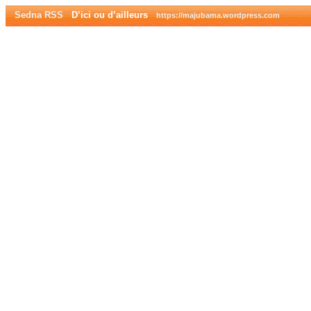
Sedna RSS
D’ici ou d’ailleurs
https://majubama.wordpress.com