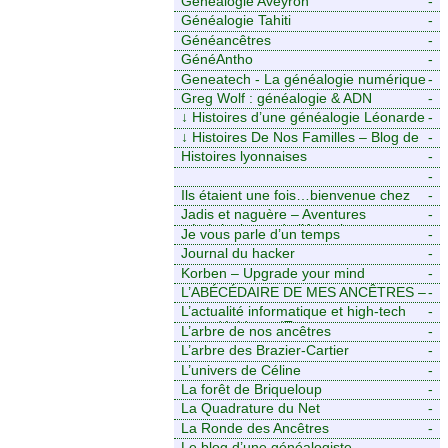
Généalogie Aveyron
-
Généalogie Tahiti
-
Généancêtres
-
GénéAntho
-
Geneatech - La généalogie numérique
-
à portée de tous
Greg Wolf : généalogie & ADN
-
↓
Histoires d’une généalogie Léonarde
-
↓
Histoires De Nos Familles – Blog de
-
généalogie
Histoires lyonnaises
-
-
https://aieuxetfinesherbes.wordpress.com
Ils étaient une fois…bienvenue chez
-
mes ancêtres. – Une histoire
Jadis et naguère – Aventures
-
tourangelle, mais pas seulement.
généalogiques de l’Atlantique aux
Je vous parle d’un temps
-
contreforts des Alpes
Journal du hacker
-
Korben – Upgrade your mind
-
L’ABÉCÉDAIRE DE MES ANCÊTRES –
-
Tout ce que j’aurais aimé savoir sur ma
L’actualité informatique et high-tech
-
famille mais n’ai jamais osé demander
pour décideurs IT.
L’arbre de nos ancêtres
-
L’arbre des Brazier-Cartier
-
L’univers de Céline
-
La forêt de Briqueloup
-
La Quadrature du Net
-
La Ronde des Ancêtres
-
Le blog d’une généalogiste
-