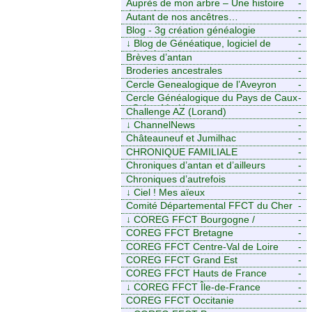
Auprès de mon arbre – Une histoire
-
de racines
Autant de nos ancêtres…
-
Blog - 3g création généalogie
-
↓
Blog de Généatique, logiciel de
-
généalogie
Brèves d’antan
-
Broderies ancestrales
-
Cercle Genealogique de l’Aveyron
-
Cercle Généalogique du Pays de Caux
-
- Seine-Maritime
Challenge AZ (Lorand)
-
↓
ChannelNews
-
Châteauneuf et Jumilhac
-
CHRONIQUE FAMILIALE
-
Chroniques d’antan et d’ailleurs
-
Chroniques d’autrefois
-
↓
Ciel ! Mes aïeux
-
Comité Départemental FFCT du Cher
-
↓
COREG FFCT Bourgogne /
-
Franche-Comté
COREG FFCT Bretagne
-
COREG FFCT Centre-Val de Loire
-
COREG FFCT Grand Est
-
COREG FFCT Hauts de France
-
↓
COREG FFCT Île-de-France
-
COREG FFCT Occitanie
-