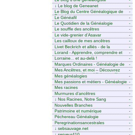
↓
Le blog de Geneanet
-
Le Blog du Centre Généalogique de
-
Touraine -
Le Généafil
-
Le Quotidien de la Généalogie
-
Le souffle des ancêtres
-
Le vide-grenier d’Asavar
-
Les cailloux de mes ancêtres
-
Livet Beckrich et alliés - de la
-
généalogie à l’écriture.
Lorand - Apprendre, comprendre et
-
transmettre pour exister. (Descartes)
Lorraine... et au-delà !
-
Marques Ordinaires - Généalogie de
-
Moselle et d’ailleurs
Mes Ancêtres, et moi – Découvrez
-
mes aïeux en Ille-et-Vilaine et ailleurs
Mes généalogies
-
Mes passions et métiers - Généalogie
-
et Tir à l’Arc
Mes racines
-
Murmures d’ancêtres
-
↓
Nos Racines, Notre Sang
-
Nouvelles Branches
-
Patrimoine et numérique
-
Péchereau Généalogie
-
Peregrinationsancestrales
-
↓
sebsauvage.net
-
↓
serveur410
-