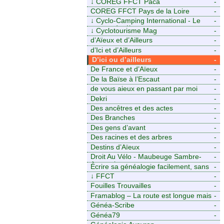
↓
COREG FFCT Paca
-
COREG FFCT Pays de la Loire
-
↓
Cyclo-Camping International - Le
-
voyage à vélo
↓
Cyclotourisme Mag
-
d’Aïeux et d’Ailleurs
-
d’Ici et d’Ailleurs
-
D’ici ou d’ailleurs
-
De France et d’Aïeux
-
De la Baïse à l’Escaut
-
de vous aieux en passant par moi
-
Dekri
-
Des ancêtres et des actes
-
Des Branches
-
Des gens d’avant
-
Des racines et des arbres
-
Destins d’Aïeux
-
Droit Au Vélo - Maubeuge Sambre-
-
Avesnois
Écrire sa généalogie facilement, sans
-
stress avec Généalordi
↓
FFCT
-
Fouilles Trouvailles
-
Framablog – La route est longue mais
-
la voie est libre…
Généa-Scribe
-
Généa79
-