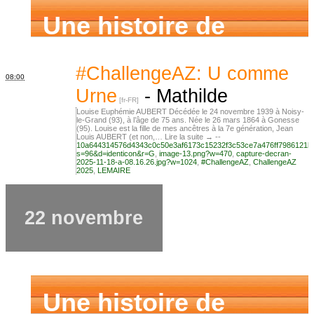
Une histoire de
famille
#ChallengeAZ: U comme
08:00
Urne
-
Mathilde
Louise Euphémie AUBERT Décédée le 24 novembre 1939 à Noisy-
le-Grand (93), à l’âge de 75 ans. Née le 26 mars 1864 à Gonesse
(95). Louise est la fille de mes ancêtres à la 7e génération, Jean
Louis AUBERT (et non,… Lire la suite → --
10a644314576d4343c0c50e3af6173c15232f3c53ce7a476ff7986121b
s=96&d=identicon&r=G
,
image-13.png?w=470
,
capture-decran-
2025-11-18-a-08.16.26.jpg?w=1024
,
#ChallengeAZ
,
ChallengeAZ
2025
,
LEMAIRE
22 novembre
Une histoire de