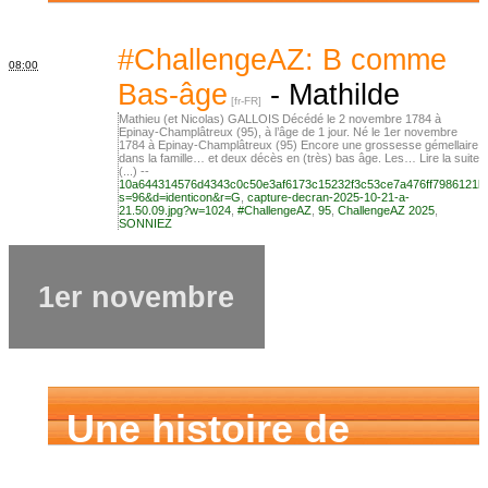
famille
#ChallengeAZ: B comme
08:00
Bas-âge
-
Mathilde
Mathieu (et Nicolas) GALLOIS Décédé le 2 novembre 1784 à
Epinay-Champlâtreux (95), à l’âge de 1 jour. Né le 1er novembre
1784 à Epinay-Champlâtreux (95) Encore une grossesse gémellaire
dans la famille… et deux décès en (très) bas âge. Les… Lire la suite
(...) --
10a644314576d4343c0c50e3af6173c15232f3c53ce7a476ff7986121b
s=96&d=identicon&r=G
,
capture-decran-2025-10-21-a-
21.50.09.jpg?w=1024
,
#ChallengeAZ
,
95
,
ChallengeAZ 2025
,
SONNIEZ
1er novembre
Une histoire de