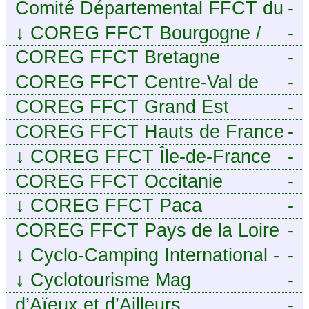
Comité Départemental FFCT du
-
Cher
↓
COREG FFCT Bourgogne /
-
Franche-Comté
COREG FFCT Bretagne
-
COREG FFCT Centre-Val de
-
Loire
COREG FFCT Grand Est
-
COREG FFCT Hauts de France
-
↓
COREG FFCT Île-de-France
-
COREG FFCT Occitanie
-
↓
COREG FFCT Paca
-
COREG FFCT Pays de la Loire
-
↓
Cyclo-Camping International -
-
Le voyage à vélo
↓
Cyclotourisme Mag
-
d’Aïeux et d’Ailleurs
-