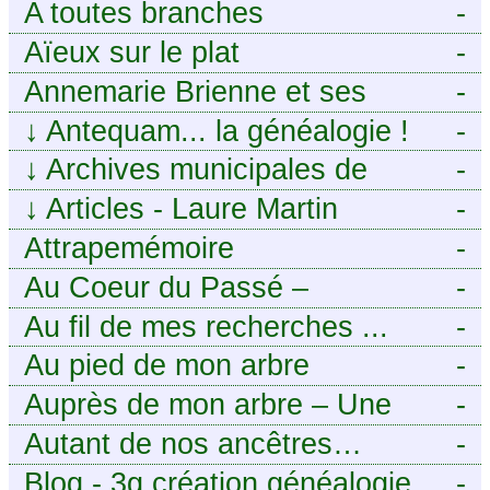
ancêtres
A toutes branches
-
Aïeux sur le plat
-
Annemarie Brienne et ses
-
challenges de A à Z
↓
Antequam... la généalogie !
-
↓
Archives municipales de
-
Montpellier
↓
Articles - Laure Martin
-
Attrapemémoire
-
Au Coeur du Passé –
-
Généalogie Familiale
Au fil de mes recherches ...
-
Au pied de mon arbre
-
Auprès de mon arbre – Une
-
histoire de racines
Autant de nos ancêtres…
-
Blog - 3g création généalogie
-