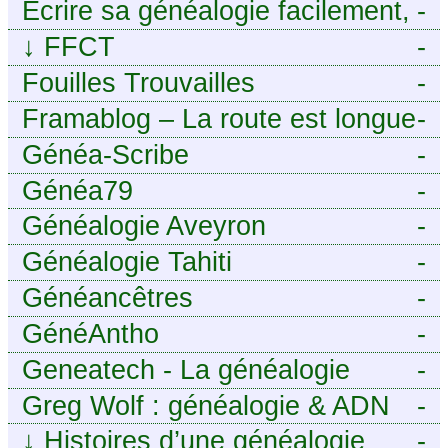
Sambre-Avesnois
Écrire sa généalogie facilement,
-
sans stress avec Généalordi
↓
FFCT
-
Fouilles Trouvailles
-
Framablog – La route est longue
-
mais la voie est libre…
Généa-Scribe
-
Généa79
-
Généalogie Aveyron
-
Généalogie Tahiti
-
Généancêtres
-
GénéAntho
-
Geneatech - La généalogie
-
numérique à portée de tous
Greg Wolf : généalogie & ADN
-
↓
Histoires d’une généalogie
-