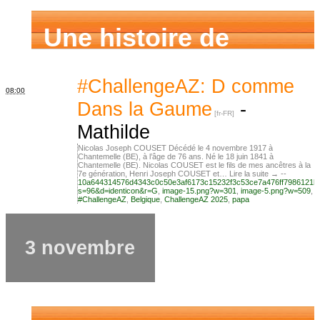
Une histoire de
famille
#ChallengeAZ: D comme
08:00
Dans la Gaume
-
Mathilde
Nicolas Joseph COUSET Décédé le 4 novembre 1917 à
Chantemelle (BE), à l’âge de 76 ans. Né le 18 juin 1841 à
Chantemelle (BE). Nicolas COUSET est le fils de mes ancêtres à la
7e génération, Henri Joseph COUSET et… Lire la suite → --
10a644314576d4343c0c50e3af6173c15232f3c53ce7a476ff7986121b
s=96&d=identicon&r=G
,
image-15.png?w=301
,
image-5.png?w=509
,
#ChallengeAZ
,
Belgique
,
ChallengeAZ 2025
,
papa
3 novembre