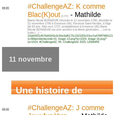
famille
#ChallengeAZ: K comme
08:00
Blac(K)out
-
Mathilde
Marie Nicole BONNEVIE Inhumée le 12 novembre 1790, décédée le
11 novembre 1790 à Gonesse (95), Paroisse Saint-Nicolas, à l’âge
de 63 ans. Née vers 1727, probablement à Gonesse (95) Marie
Nicole BONNEVIE est mon ancêtre à la 9ème génération.… Lire la
suite (...) --
10a644314576d4343c0c50e3af6173c15232f3c53ce7a476ff7986121b
s=96&d=identicon&r=G
,
image-13.png?w=1024
,
image-16.png?
w=1024
,
#ChallengeAZ
,
95
,
ChallengeAZ 2025
,
LEMAIRE
11 novembre
Une histoire de
famille
#ChallengeAZ: J comme
08:00