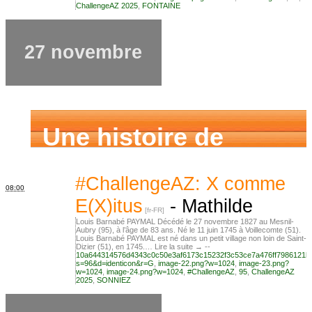
ChallengeAZ 2025
,
FONTAINE
27 novembre
Une histoire de
famille
#ChallengeAZ: X comme
08:00
E(X)itus
-
Mathilde
Louis Barnabé PAYMAL Décédé le 27 novembre 1827 au Mesnil-
Aubry (95), à l’âge de 83 ans. Né le 11 juin 1745 à Voillecomte (51).
Louis Barnabé PAYMAL est né dans un petit village non loin de Saint-
Dizier (51), en 1745.… Lire la suite → --
10a644314576d4343c0c50e3af6173c15232f3c53ce7a476ff7986121b
s=96&d=identicon&r=G
,
image-22.png?w=1024
,
image-23.png?
w=1024
,
image-24.png?w=1024
,
#ChallengeAZ
,
95
,
ChallengeAZ
2025
,
SONNIEZ