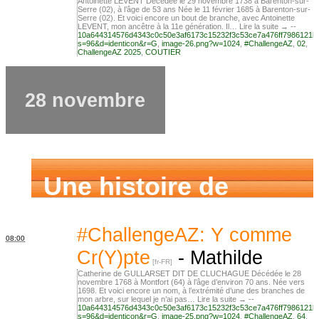
Antoinette LEVENT Décédée le 29 novembre 1738 à Barenton-sur-
Serre (02), à l’âge de 53 ans Née le 11 février 1685 à Barenton-sur-
Serre (02). Et voici encore un bout de branche, avec Antoinette
LEVENT, mon ancêtre à la 11e génération. Il… Lire la suite → --
10a644314576d4343c0c50e3af6173c15232f3c53ce7a476ff7986121b
s=96&d=identicon&r=G
,
image-26.png?w=1024
,
#ChallengeAZ
,
02
,
ChallengeAZ 2025
,
COUTIER
28 novembre
Une histoire de
famille
#ChallengeAZ: Y comme
08:00
Cr(Y)pte
-
Mathilde
Catherine de GULLARSET DIT DE CLUCHAGUE Décédée le 28
novembre 1768 à Montfort (64) à l’âge d’environ 70 ans. Née vers
1698. Et voici encore un nom, à l’extrémité d’une des branches de
mon arbre, sur lequel je n’ai pas… Lire la suite → --
10a644314576d4343c0c50e3af6173c15232f3c53ce7a476ff7986121b
s=96&d=identicon&r=G
,
image-25.png?w=1024
,
#ChallengeAZ
,
64
,