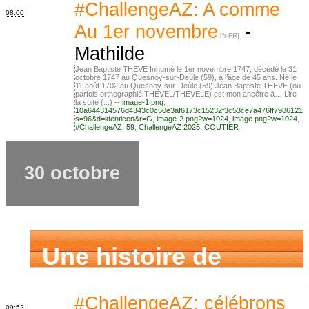
famille
#ChallengeAZ: A comme
08:00
Au 1er novembre
-
Mathilde
Jean Baptiste THEVE Inhumé le 1er novembre 1747, décédé le 31
octobre 1747 au Quesnoy-sur-Deûle (59), à l’âge de 45 ans. Né le
11 août 1702 au Quesnoy-sur-Deûle (59) Jean Baptiste THEVE (ou
parfois orthographié THEVEL/THEVELE) est mon ancêtre à… Lire
la suite (...) --
image-1.png
,
10a644314576d4343c0c50e3af6173c15232f3c53ce7a476ff7986121b
s=96&d=identicon&r=G
,
image-2.png?w=1024
,
image.png?w=1024
,
#ChallengeAZ
,
59
,
ChallengeAZ 2025
,
COUTIER
30 octobre
Une histoire de
famille
#ChallengeAZ: célébrons
09:52