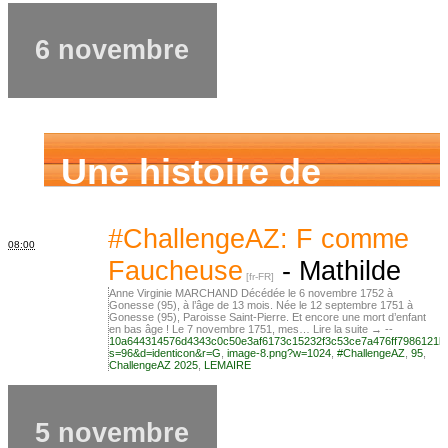
6 novembre
Une histoire de
famille
#ChallengeAZ: F comme
08:00
Faucheuse
-
Mathilde
Anne Virginie MARCHAND Décédée le 6 novembre 1752 à
Gonesse (95), à l’âge de 13 mois. Née le 12 septembre 1751 à
Gonesse (95), Paroisse Saint-Pierre. Et encore une mort d’enfant
en bas âge ! Le 7 novembre 1751, mes… Lire la suite → --
10a644314576d4343c0c50e3af6173c15232f3c53ce7a476ff7986121b
s=96&d=identicon&r=G
,
image-8.png?w=1024
,
#ChallengeAZ
,
95
,
ChallengeAZ 2025
,
LEMAIRE
5 novembre