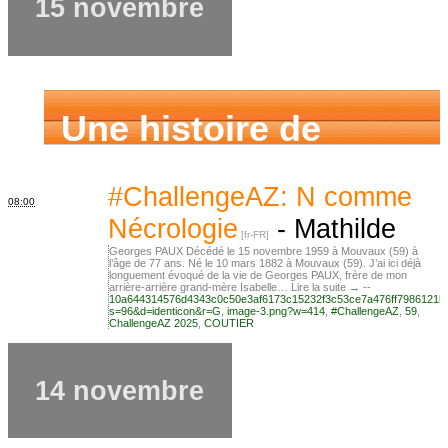
15 novembre
Une histoire de
famille
#ChallengeAZ: N comme
08:00
Nécrologie
-
Mathilde
Georges PAUX Décédé le 15 novembre 1959 à Mouvaux (59) à
l’âge de 77 ans. Né le 10 mars 1882 à Mouvaux (59). J’ai ici déjà
longuement évoqué de la vie de Georges PAUX, frère de mon
arrière-arrière grand-mère Isabelle… Lire la suite → --
10a644314576d4343c0c50e3af6173c15232f3c53ce7a476ff7986121b
s=96&d=identicon&r=G
,
image-3.png?w=414
,
#ChallengeAZ
,
59
,
ChallengeAZ 2025
,
COUTIER
14 novembre