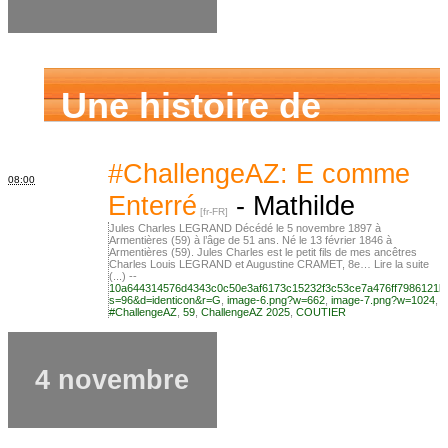
Une histoire de
famille
#ChallengeAZ: E comme
08:00
Enterré
-
Mathilde
Jules Charles LEGRAND Décédé le 5 novembre 1897 à
Armentières (59) à l’âge de 51 ans. Né le 13 février 1846 à
Armentières (59). Jules Charles est le petit fils de mes ancêtres
Charles Louis LEGRAND et Augustine CRAMET, 8e… Lire la suite
(...) --
10a644314576d4343c0c50e3af6173c15232f3c53ce7a476ff7986121b
s=96&d=identicon&r=G
,
image-6.png?w=662
,
image-7.png?w=1024
,
#ChallengeAZ
,
59
,
ChallengeAZ 2025
,
COUTIER
4 novembre