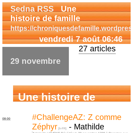
Sedna RSS
Une
histoire de famille
https://chroniquesdefamille.wordpre
vendredi 7 août 06:46
27 articles
29 novembre
Une histoire de
famille
#ChallengeAZ: Z comme
08:00
Zéphyr
-
Mathilde