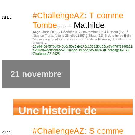
famille
#ChallengeAZ: T comme
08:00
Tombe
-
Mathilde
Ange Marie OGER Décédée le 22 novembre 1894 à Illifaut (22), à
l’âge de 7 ans. Née le 23 juillet 1887 à Illifaut (22) Si du côté de Belle-
Maman la généalogie me mène sur l’Île de la Réunion, du côté… Lire
la suite → --
10a644314576d4343c0c50e3af6173c15232f3c53ce7a476ff7986121b
s=96&d=identicon&r=G
,
image-19.png?w=1024
,
#ChallengeAZ
,
22
,
ChallengeAZ 2025
21 novembre
Une histoire de
famille
#ChallengeAZ: S comme
08:30