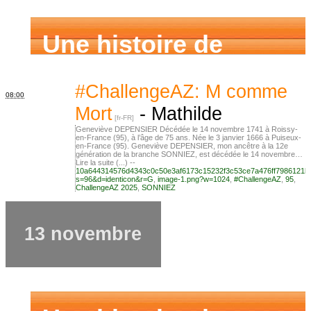
Une histoire de
famille
#ChallengeAZ: M comme
08:00
Mort
-
Mathilde
Geneviève DEPENSIER Décédée le 14 novembre 1741 à Roissy-
en-France (95), à l’âge de 75 ans. Née le 3 janvier 1666 à Puiseux-
en-France (95). Geneviève DEPENSIER, mon ancêtre à la 12e
génération de la branche SONNIEZ, est décédée le 14 novembre…
Lire la suite (...) --
10a644314576d4343c0c50e3af6173c15232f3c53ce7a476ff7986121b
s=96&d=identicon&r=G
,
image-1.png?w=1024
,
#ChallengeAZ
,
95
,
ChallengeAZ 2025
,
SONNIEZ
13 novembre