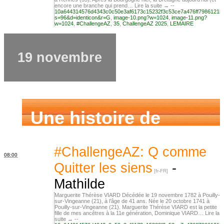
encore une branche qui prend… Lire la suite → --
10a644314576d4343c0c50e3af6173c15232f3c53ce7a476ff7986121b
s=96&d=identicon&r=G
,
image-10.png?w=1024
,
image-11.png?
w=1024
,
#ChallengeAZ
,
35
,
ChallengeAZ 2025
,
LEMAIRE
19 novembre
Une histoire de
famille
#ChallengeAZ: Q comme
08:00
Quitter les siens
-
Mathilde
Marguerite Thérèse VIARD Décédée le 19 novembre 1782 à Pouilly-
sur-Vingeanne (21), à l’âge de 41 ans. Née le 20 octobre 1741 à
Pouilly-sur-Vingeanne (21). Marguerite Thérèse VIARD est la petite
fille de mes ancêtres à la 11e génération, Dominique VIARD… Lire la
suite → --