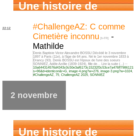
Une histoire de
famille
#ChallengeAZ: C comme
22:12
Cimetière inconnu
-
Mathilde
Denis Baptiste Victor Alexandre BOSSU Décédé le 3 novembre
1897 à Paris (11e), à l’âge de 64 ans. Né le 1er novembre 1833 à
Drancy (93). Denis BOSSU est l’époux de l’une des soeurs
SONNIEZ, Adèle Azélie (1839-1924), fille de… Lire la suite (...) --
10a644314576d4343c0c50e3af6173c15232f3c53ce7a476ff7986121b
s=96&d=identicon&r=G
,
image-4.png?w=276
,
image-3.png?w=1024
,
#ChallengeAZ
,
75
,
ChallengeAZ 2025
,
SONNIEZ
2 novembre
Une histoire de