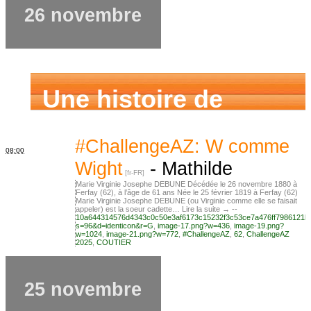
26 novembre
Une histoire de
famille
#ChallengeAZ: W comme
08:00
Wight
-
Mathilde
Marie Virginie Josephe DEBUNE Décédée le 26 novembre 1880 à
Ferfay (62), à l’âge de 61 ans Née le 25 février 1819 à Ferfay (62)
Marie Virginie Josephe DEBUNE (ou Virginie comme elle se faisait
appeler) est la soeur cadette… Lire la suite → --
10a644314576d4343c0c50e3af6173c15232f3c53ce7a476ff7986121b
s=96&d=identicon&r=G
,
image-17.png?w=436
,
image-19.png?
w=1024
,
image-21.png?w=772
,
#ChallengeAZ
,
62
,
ChallengeAZ
2025
,
COUTIER
25 novembre