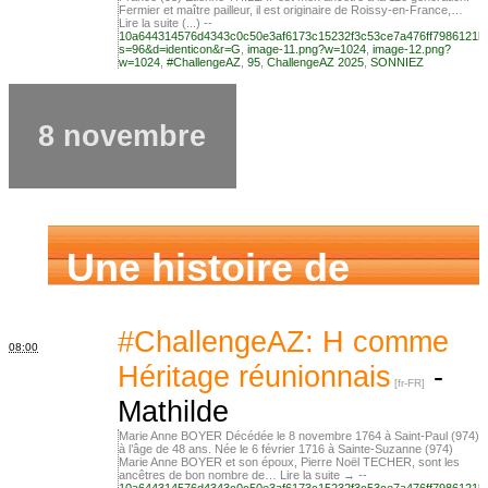
Fermier et maître pailleur, il est originaire de Roissy-en-France,…
Lire la suite (...) --
10a644314576d4343c0c50e3af6173c15232f3c53ce7a476ff7986121b
s=96&d=identicon&r=G
,
image-11.png?w=1024
,
image-12.png?
w=1024
,
#ChallengeAZ
,
95
,
ChallengeAZ 2025
,
SONNIEZ
8 novembre
Une histoire de
famille
#ChallengeAZ: H comme
08:00
Héritage réunionnais
-
Mathilde
Marie Anne BOYER Décédée le 8 novembre 1764 à Saint-Paul (974)
à l’âge de 48 ans. Née le 6 février 1716 à Sainte-Suzanne (974)
Marie Anne BOYER et son époux, Pierre Noël TECHER, sont les
ancêtres de bon nombre de… Lire la suite → --
10a644314576d4343c0c50e3af6173c15232f3c53ce7a476ff7986121b