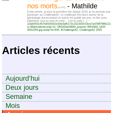
nos morts
-
Mathilde
Cette année, et pour la première fois depuis 2018, je ne pensais pas
participer au ChallengeAZ, ce challenge d’écriture autour de la
généalogie durant lequel un article est publié par jour, en lien avec
l’alphabet, tout au long du mois… Lire la suite (...) --
10a644314576d4343c0c50e3af6173c15232f3c53ce7a476ff7986121b
s=96&d=identicon&r=G
,
5f9165de380fd_autumn-3853469_1920-
5052294.jpg.webp?w=930
,
#ChallengeAZ
,
ChallengeAZ 2025
Articles récents
Aujourd’hui
Deux jours
Semaine
Mois