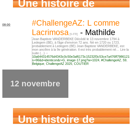
Une histoire de
famille
#ChallengeAZ: L comme
08:00
Lacrimosa
-
Mathilde
Jean Baptiste VANDERBEKE Décédé le 13 novembre 1794 à
Ledegem (BE), à l’âge d’environ 72 ans. Né en 1720 ou 1723,
probablement à Ledegem (BE) Jean Baptiste VANDERBEKE, est
mon ancêtre à la 9e génération. Il est très probablement né… Lire la
suite (...) --
10a644314576d4343c0c50e3af6173c15232f3c53ce7a476ff7986121b
s=96&d=identicon&r=G
,
image-17.png?w=1024
,
#ChallengeAZ
,
59
,
Belgique
,
ChallengeAZ 2025
,
COUTIER
12 novembre
Une histoire de