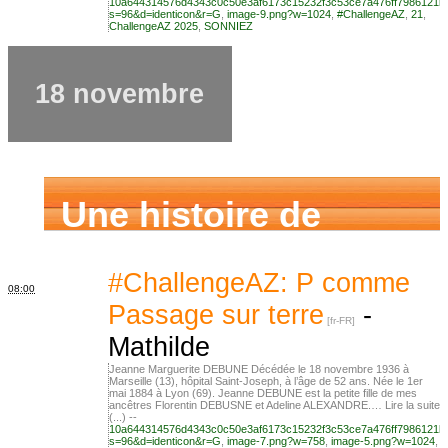
10a644314576d4343c0c50e3af6173c15232f3c53ce7a476ff7986121b
s=96&d=identicon&r=G
,
image-9.png?w=1024
,
#ChallengeAZ
,
21
,
ChallengeAZ 2025
,
SONNIEZ
18 novembre
Une histoire de
famille
#ChallengeAZ: P comme
08:00
Passage sur terre
-
Mathilde
Jeanne Marguerite DEBUNE Décédée le 18 novembre 1936 à
Marseille (13), hôpital Saint-Joseph, à l’âge de 52 ans. Née le 1er
mai 1884 à Lyon (69). Jeanne DEBUNE est la petite fille de mes
ancêtres Florentin DEBUSNE et Adeline ALEXANDRE.… Lire la suite
(...) --
10a644314576d4343c0c50e3af6173c15232f3c53ce7a476ff7986121b
s=96&d=identicon&r=G
,
image-7.png?w=758
,
image-5.png?w=1024
,