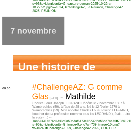
s=96&d=identicon&r=G
,
capture-decran-2025-10-22-a-
10.22.52.jpg?w=1024
,
#ChallengeAZ
,
La Réunion
,
ChallengeAZ
2025
,
REUNION
7 novembre
Une histoire de
famille
#ChallengeAZ: G comme
08:00
Glas
-
Mathilde
Charles Louis Joseph LEGRAND Décédé le 7 novembre 1807 à
Wambrechies (59), à l’âge de 28 ans. Né le 12 février 1779 à
Wambrechies (59). Mon ancêtre Charles Louis Joseph LEGRAND,
boucher de sa profession (comme tous les LEGRAND!), était… Lire
la suite (...) --
10a644314576d4343c0c50e3af6173c15232f3c53ce7a476ff7986121b
s=96&d=identicon&r=G
,
image-9.png?w=739
,
image-10.png?
w=1024
,
#ChallengeAZ
,
59
,
ChallengeAZ 2025
,
COUTIER