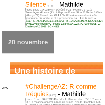
Silence
-
Mathilde
Pierre Louis GUILLEMAIN Décédé le 21 novembre 1791 à
Tremblay-en-France (93), à l’âge de 41 ans Né le 28 février 1950 à
Villeroy (77) Pierre Louis GUILLEMAIN est mon ancêtre à la 9e
génération. Sa famille, et plus précisément sa… Lire la suite → --
10a644314576d4343c0c50e3af6173c15232f3c53ce7a476ff7986121b
s=96&d=identicon&r=G
,
image-12.png?w=1024
,
#ChallengeAZ
,
93
,
ChallengeAZ 2025
,
SONNIEZ
20 novembre
Une histoire de
famille
#ChallengeAZ: R comme
08:00
Réquies
-
Mathilde
Louise Renée DARTOIS Décédée le 20 novembre 1855 à Rennes
(35), à l’hospice général, à l’âge de 73 ans. Née le 30 octobre 1782
à Rennes (35). Après la Bourgogne hier, la Bretagne aujourd’hui (et