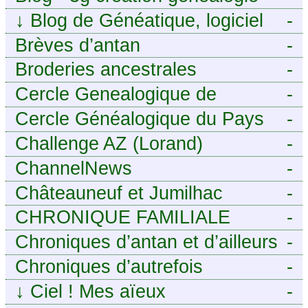
↓
Blog de Généatique, logiciel
-
de généalogie
Brèves d’antan
-
Broderies ancestrales
-
Cercle Genealogique de
-
l’Aveyron
Cercle Généalogique du Pays
-
de Caux - Seine-Maritime
Challenge AZ (Lorand)
-
ChannelNews
-
Châteauneuf et Jumilhac
-
CHRONIQUE FAMILIALE
-
Chroniques d’antan et d’ailleurs
-
Chroniques d’autrefois
-
↓
Ciel ! Mes aïeux
-