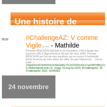
Une histoire de
famille
#ChallengeAZ: V comme
08:00
Vigile
-
Mathilde
Thomas PESCHON Décédé le 25 novembre 1749 à Epiais-lès-
Louvres (95) à l’âge d’environ 50 ans Né vers 1699. Thomas
PESCHON est l’un de mes ancêtres qui se trouve à l’extrémité
d’une branche de mon arbre. En effet, de part l’absences… Lire la
suite → --
10a644314576d4343c0c50e3af6173c15232f3c53ce7a476ff7986121b
s=96&d=identicon&r=G
,
image-15.png?w=1024
,
#ChallengeAZ
,
95
,
ChallengeAZ 2025
,
SONNIEZ
24 novembre