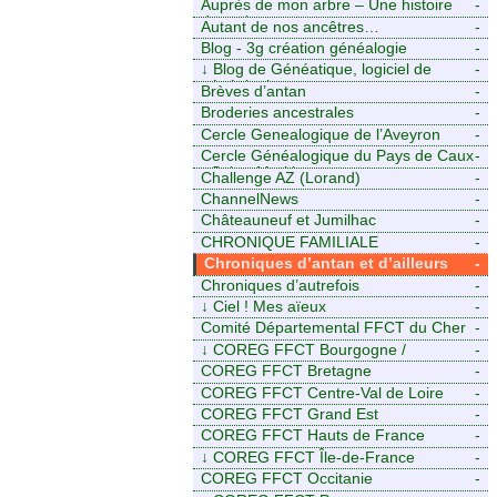
Auprès de mon arbre – Une histoire
-
de racines
Autant de nos ancêtres…
-
Blog - 3g création généalogie
-
↓
Blog de Généatique, logiciel de
-
généalogie
Brèves d’antan
-
Broderies ancestrales
-
Cercle Genealogique de l’Aveyron
-
Cercle Généalogique du Pays de Caux
-
- Seine-Maritime
Challenge AZ (Lorand)
-
ChannelNews
-
Châteauneuf et Jumilhac
-
CHRONIQUE FAMILIALE
-
Chroniques d’antan et d’ailleurs
-
Chroniques d’autrefois
-
↓
Ciel ! Mes aïeux
-
Comité Départemental FFCT du Cher
-
↓
COREG FFCT Bourgogne /
-
Franche-Comté
COREG FFCT Bretagne
-
COREG FFCT Centre-Val de Loire
-
COREG FFCT Grand Est
-
COREG FFCT Hauts de France
-
↓
COREG FFCT Île-de-France
-
COREG FFCT Occitanie
-