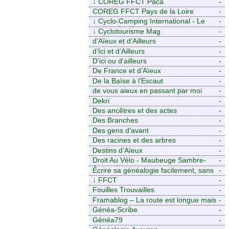
↓
COREG FFCT Paca
-
COREG FFCT Pays de la Loire
-
↓
Cyclo-Camping International - Le
-
voyage à vélo
↓
Cyclotourisme Mag
-
d’Aïeux et d’Ailleurs
-
d’Ici et d’Ailleurs
-
D’ici ou d’ailleurs
-
De France et d’Aïeux
-
De la Baïse à l’Escaut
-
de vous aieux en passant par moi
-
Dekri
-
Des ancêtres et des actes
-
Des Branches
-
Des gens d’avant
-
Des racines et des arbres
-
Destins d’Aïeux
-
Droit Au Vélo - Maubeuge Sambre-
-
Avesnois
Écrire sa généalogie facilement, sans
-
stress avec Généalordi
↓
FFCT
-
Fouilles Trouvailles
-
Framablog – La route est longue mais
-
la voie est libre…
Généa-Scribe
-
Généa79
-