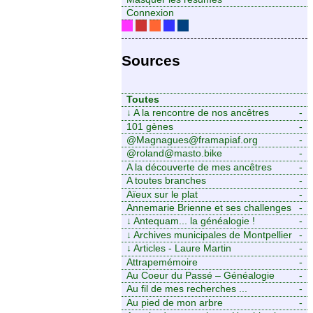
Connexion
Sources
Toutes
↓
A la rencontre de nos ancêtres
-
101 gènes
-
@Magnagues@framapiaf.org
-
@roland@masto.bike
-
A la découverte de mes ancêtres
-
A toutes branches
-
Aïeux sur le plat
-
Annemarie Brienne et ses challenges
-
de A à Z
↓
Antequam... la généalogie !
-
↓
Archives municipales de Montpellier
-
↓
Articles - Laure Martin
-
Attrapemémoire
-
Au Coeur du Passé – Généalogie
-
Familiale
Au fil de mes recherches ...
-
Au pied de mon arbre
-