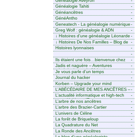
Généalogie Aveyron
-
Généalogie Tahiti
-
Généancêtres
-
GénéAntho
-
Geneatech - La généalogie numérique
-
à portée de tous
Greg Wolf : généalogie & ADN
-
↓
Histoires d’une généalogie Léonarde
-
↓
Histoires De Nos Familles – Blog de
-
généalogie
Histoires lyonnaises
-
-
https://aieuxetfinesherbes.wordpress.com
Ils étaient une fois…bienvenue chez
-
mes ancêtres. – Une histoire
Jadis et naguère – Aventures
-
tourangelle, mais pas seulement.
généalogiques de l’Atlantique aux
Je vous parle d’un temps
-
contreforts des Alpes
Journal du hacker
-
Korben – Upgrade your mind
-
L’ABÉCÉDAIRE DE MES ANCÊTRES –
-
Tout ce que j’aurais aimé savoir sur ma
L’actualité informatique et high-tech
-
famille mais n’ai jamais osé demander
pour décideurs IT.
L’arbre de nos ancêtres
-
L’arbre des Brazier-Cartier
-
L’univers de Céline
-
La forêt de Briqueloup
-
La Quadrature du Net
-
La Ronde des Ancêtres
-
Le blog d’une généalogiste
-