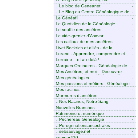
↓
Le blog de Geneanet
-
↓
Le Blog du Centre Généalogique de
-
Touraine -
Le Généafil
-
Le Quotidien de la Généalogie
-
Le souffle des ancêtres
-
Le vide-grenier d’Asavar
-
Les cailloux de mes ancêtres
-
Livet Beckrich et alliés - de la
-
généalogie à l’écriture.
Lorand - Apprendre, comprendre et
-
transmettre pour exister. (Descartes)
Lorraine... et au-delà !
-
Marques Ordinaires - Généalogie de
-
Moselle et d’ailleurs
Mes Ancêtres, et moi – Découvrez
-
mes aïeux en Ille-et-Vilaine et ailleurs
Mes généalogies
-
Mes passions et métiers - Généalogie
-
et Tir à l’Arc
Mes racines
-
Murmures d’ancêtres
-
↓
Nos Racines, Notre Sang
-
Nouvelles Branches
-
Patrimoine et numérique
-
↓
Péchereau Généalogie
-
↓
Peregrinationsancestrales
-
↓
sebsauvage.net
-
serveur410
-