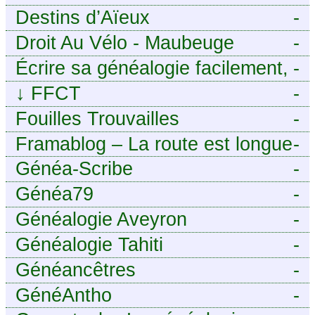
Destins d’Aïeux
-
Droit Au Vélo - Maubeuge
-
Sambre-Avesnois
Écrire sa généalogie facilement,
-
sans stress avec Généalordi
↓
FFCT
-
Fouilles Trouvailles
-
Framablog – La route est longue
-
mais la voie est libre…
Généa-Scribe
-
Généa79
-
Généalogie Aveyron
-
Généalogie Tahiti
-
Généancêtres
-
GénéAntho
-