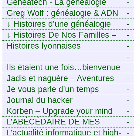
Geneatech - La généalogie
-
numérique à portée de tous
Greg Wolf : généalogie & ADN
-
↓
Histoires d’une généalogie
-
Léonarde
↓
Histoires De Nos Familles –
-
Blog de généalogie
Histoires lyonnaises
-
-
https://aieuxetfinesherbes.wordpre
Ils étaient une fois…bienvenue
-
chez mes ancêtres. – Une
Jadis et naguère – Aventures
-
histoire tourangelle, mais pas
généalogiques de l’Atlantique
Je vous parle d’un temps
-
seulement.
aux contreforts des Alpes
Journal du hacker
-
Korben – Upgrade your mind
-
L’ABÉCÉDAIRE DE MES
-
ANCÊTRES – Tout ce que
L’actualité informatique et high-
-