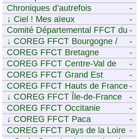
Chroniques d’autrefois
-
↓
Ciel ! Mes aïeux
-
Comité Départemental FFCT du
-
Cher
↓
COREG FFCT Bourgogne /
-
Franche-Comté
COREG FFCT Bretagne
-
COREG FFCT Centre-Val de
-
Loire
COREG FFCT Grand Est
-
COREG FFCT Hauts de France
-
↓
COREG FFCT Île-de-France
-
COREG FFCT Occitanie
-
↓
COREG FFCT Paca
-
COREG FFCT Pays de la Loire
-