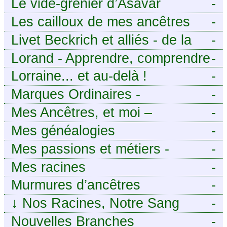
Le vide-grenier d’Asavar
-
Les cailloux de mes ancêtres
-
Livet Beckrich et alliés - de la
-
généalogie à l’écriture.
Lorand - Apprendre, comprendre
-
et transmettre pour exister.
Lorraine... et au-delà !
-
(Descartes)
Marques Ordinaires -
-
Généalogie de Moselle et
Mes Ancêtres, et moi –
-
d’ailleurs
Découvrez mes aïeux en Ille-et-
Mes généalogies
-
Vilaine et ailleurs
Mes passions et métiers -
-
Généalogie et Tir à l’Arc
Mes racines
-
Murmures d’ancêtres
-
↓
Nos Racines, Notre Sang
-
Nouvelles Branches
-