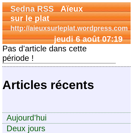
Sedna RSS
Aïeux
sur le plat
http://aieuxsurleplat.wordpress.com
jeudi 6 août 07:19
Pas d’article dans cette
période !
Articles récents
Aujourd’hui
Deux jours