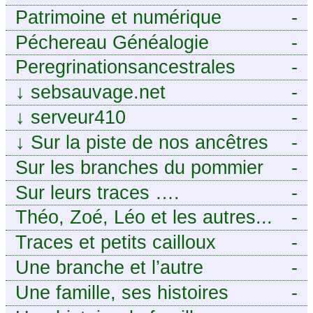
Patrimoine et numérique
-
Péchereau Généalogie
-
Peregrinationsancestrales
-
↓
sebsauvage.net
-
↓
serveur410
-
↓
Sur la piste de nos ancêtres
-
en Périgord.
Sur les branches du pommier
-
Sur leurs traces ….
-
Théo, Zoé, Léo et les autres...
-
Traces et petits cailloux
-
Une branche et l’autre
-
Une famille, ses histoires
-