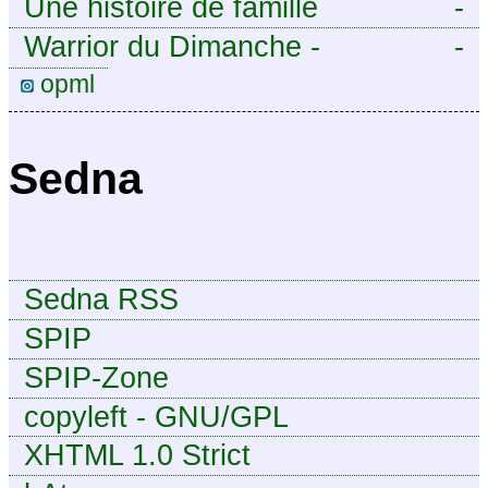
Une histoire de famille
-
Warrior du Dimanche -
-
Publication à caractère
opml
intermittent, approximatif et
dilettante.
Sedna
Sedna RSS
SPIP
SPIP-Zone
copyleft - GNU/GPL
XHTML 1.0 Strict