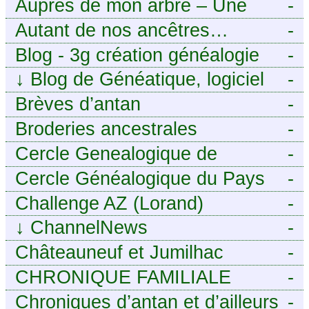
Auprès de mon arbre – Une
-
histoire de racines
Autant de nos ancêtres…
-
Blog - 3g création généalogie
-
↓
Blog de Généatique, logiciel
-
de généalogie
Brèves d’antan
-
Broderies ancestrales
-
Cercle Genealogique de
-
l’Aveyron
Cercle Généalogique du Pays
-
de Caux - Seine-Maritime
Challenge AZ (Lorand)
-
↓
ChannelNews
-
Châteauneuf et Jumilhac
-
CHRONIQUE FAMILIALE
-
Chroniques d’antan et d’ailleurs
-