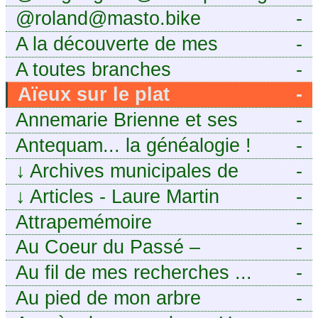
@roland@masto.bike
-
A la découverte de mes
-
ancêtres
A toutes branches
-
Aïeux sur le plat
-
Annemarie Brienne et ses
-
challenges de A à Z
Antequam... la généalogie !
-
↓
Archives municipales de
-
Montpellier
↓
Articles - Laure Martin
-
Attrapemémoire
-
Au Coeur du Passé –
-
Généalogie Familiale
Au fil de mes recherches ...
-
Au pied de mon arbre
-