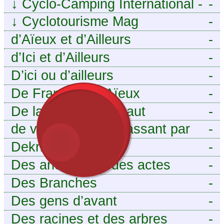
↓
Cyclo-Camping International -
-
Le voyage à vélo
↓
Cyclotourisme Mag
-
d’Aïeux et d’Ailleurs
-
d’Ici et d’Ailleurs
-
D’ici ou d’ailleurs
-
De France et d’Aïeux
-
De la Baïse à l’Escaut
-
de vous aieux en passant par
-
moi
Dekri
-
Des ancêtres et des actes
-
Des Branches
-
Des gens d’avant
-
Des racines et des arbres
-