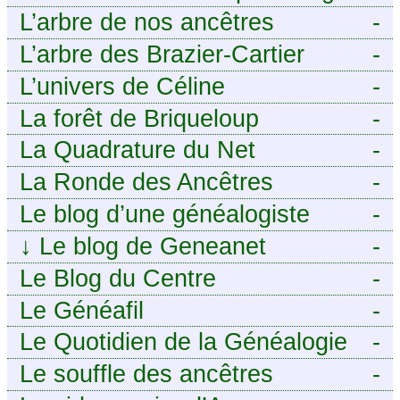
j’aurais aimé savoir sur ma
tech pour décideurs IT.
L’arbre de nos ancêtres
-
famille mais n’ai jamais osé
L’arbre des Brazier-Cartier
-
demander
L’univers de Céline
-
La forêt de Briqueloup
-
La Quadrature du Net
-
La Ronde des Ancêtres
-
Le blog d’une généalogiste
-
↓
Le blog de Geneanet
-
Le Blog du Centre
-
Généalogique de Touraine -
Le Généafil
-
Le Quotidien de la Généalogie
-
Le souffle des ancêtres
-