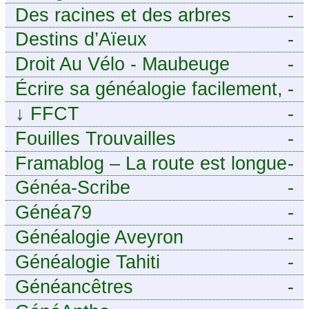
Des racines et des arbres
-
Destins d’Aïeux
-
Droit Au Vélo - Maubeuge
-
Sambre-Avesnois
Écrire sa généalogie facilement,
-
sans stress avec Généalordi
↓
FFCT
-
Fouilles Trouvailles
-
Framablog – La route est longue
-
mais la voie est libre…
Généa-Scribe
-
Généa79
-
Généalogie Aveyron
-
Généalogie Tahiti
-
Généancêtres
-