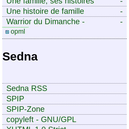
Une famille, ses histoires
-
Une histoire de famille
-
Warrior du Dimanche -
-
Publication à caractère
opml
intermittent, approximatif et
dilettante.
Sedna
Sedna RSS
SPIP
SPIP-Zone
copyleft - GNU/GPL