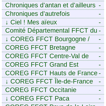
Chroniques d’antan et d’ailleurs
-
Chroniques d’autrefois
-
↓
Ciel ! Mes aïeux
-
Comité Départemental FFCT du
-
Cher
↓
COREG FFCT Bourgogne /
-
Franche-Comté
COREG FFCT Bretagne
-
COREG FFCT Centre-Val de
-
Loire
COREG FFCT Grand Est
-
COREG FFCT Hauts de France
-
↓
COREG FFCT Île-de-France
-
COREG FFCT Occitanie
-
↓
COREG FFCT Paca
-