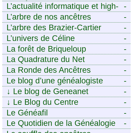
ANCÊTRES – Tout ce que
L’actualité informatique et high-
-
j’aurais aimé savoir sur ma
tech pour décideurs IT.
L’arbre de nos ancêtres
-
famille mais n’ai jamais osé
L’arbre des Brazier-Cartier
-
demander
L’univers de Céline
-
La forêt de Briqueloup
-
La Quadrature du Net
-
La Ronde des Ancêtres
-
Le blog d’une généalogiste
-
↓
Le blog de Geneanet
-
↓
Le Blog du Centre
-
Généalogique de Touraine -
Le Généafil
-
Le Quotidien de la Généalogie
-