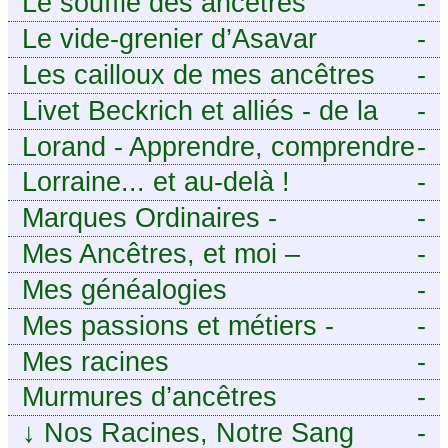
Le souffle des ancêtres
-
Le vide-grenier d’Asavar
-
Les cailloux de mes ancêtres
-
Livet Beckrich et alliés - de la
-
généalogie à l’écriture.
Lorand - Apprendre, comprendre
-
et transmettre pour exister.
Lorraine... et au-delà !
-
(Descartes)
Marques Ordinaires -
-
Généalogie de Moselle et
Mes Ancêtres, et moi –
-
d’ailleurs
Découvrez mes aïeux en Ille-et-
Mes généalogies
-
Vilaine et ailleurs
Mes passions et métiers -
-
Généalogie et Tir à l’Arc
Mes racines
-
Murmures d’ancêtres
-
↓
Nos Racines, Notre Sang
-