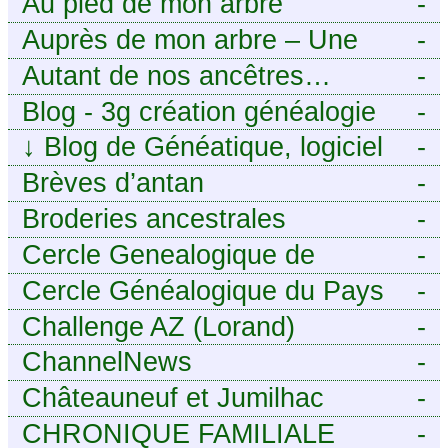
Au pied de mon arbre
-
Auprès de mon arbre – Une
-
histoire de racines
Autant de nos ancêtres…
-
Blog - 3g création généalogie
-
↓
Blog de Généatique, logiciel
-
de généalogie
Brèves d’antan
-
Broderies ancestrales
-
Cercle Genealogique de
-
l’Aveyron
Cercle Généalogique du Pays
-
de Caux - Seine-Maritime
Challenge AZ (Lorand)
-
ChannelNews
-
Châteauneuf et Jumilhac
-
CHRONIQUE FAMILIALE
-