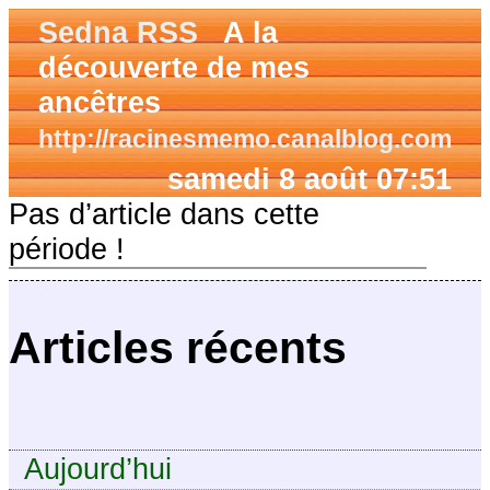
Sedna RSS
A la
découverte de mes
ancêtres
http://racinesmemo.canalblog.com
samedi 8 août 07:51
Pas d’article dans cette
période !
Articles récents
Aujourd’hui