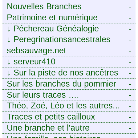
Nouvelles Branches
-
Patrimoine et numérique
-
↓
Péchereau Généalogie
-
↓
Peregrinationsancestrales
-
sebsauvage.net
-
↓
serveur410
-
↓
Sur la piste de nos ancêtres
-
en Périgord.
Sur les branches du pommier
-
Sur leurs traces ….
-
Théo, Zoé, Léo et les autres...
-
Traces et petits cailloux
-
Une branche et l’autre
-