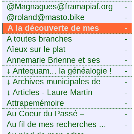
@Magnagues@framapiaf.org
-
@roland@masto.bike
-
A la découverte de mes
-
ancêtres
A toutes branches
-
Aïeux sur le plat
-
Annemarie Brienne et ses
-
challenges de A à Z
↓
Antequam... la généalogie !
-
↓
Archives municipales de
-
Montpellier
↓
Articles - Laure Martin
-
Attrapemémoire
-
Au Coeur du Passé –
-
Généalogie Familiale
Au fil de mes recherches ...
-