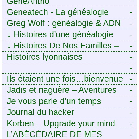
GénéAntho
-
Geneatech - La généalogie
-
numérique à portée de tous
Greg Wolf : généalogie & ADN
-
↓
Histoires d’une généalogie
-
Léonarde
↓
Histoires De Nos Familles –
-
Blog de généalogie
Histoires lyonnaises
-
-
https://aieuxetfinesherbes.wordpre
Ils étaient une fois…bienvenue
-
chez mes ancêtres. – Une
Jadis et naguère – Aventures
-
histoire tourangelle, mais pas
généalogiques de l’Atlantique
Je vous parle d’un temps
-
seulement.
aux contreforts des Alpes
Journal du hacker
-
Korben – Upgrade your mind
-
L’ABÉCÉDAIRE DE MES
-