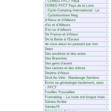
↓
COREG FFCT Paca
-
COREG FFCT Pays de la Loire
-
↓
Cyclo-Camping International - Le
-
voyage à vélo
↓
Cyclotourisme Mag
-
d’Aïeux et d’Ailleurs
-
d’Ici et d’Ailleurs
-
D’ici ou d’ailleurs
-
De France et d’Aïeux
-
De la Baïse à l’Escaut
-
de vous aieux en passant par moi
-
Dekri
-
Des ancêtres et des actes
-
Des Branches
-
Des gens d’avant
-
Des racines et des arbres
-
Destins d’Aïeux
-
Droit Au Vélo - Maubeuge Sambre-
-
Avesnois
Écrire sa généalogie facilement, sans
-
stress avec Généalordi
↓
FFCT
-
Fouilles Trouvailles
-
Framablog – La route est longue mais
-
la voie est libre…
Généa-Scribe
-
Généa79
-