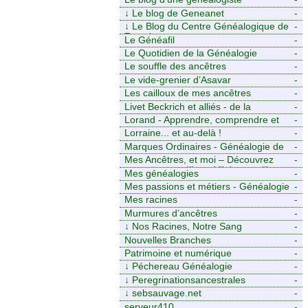
↓
Le blog de Geneanet
-
↓
Le Blog du Centre Généalogique de
-
Touraine -
Le Généafil
-
Le Quotidien de la Généalogie
-
Le souffle des ancêtres
-
Le vide-grenier d’Asavar
-
Les cailloux de mes ancêtres
-
Livet Beckrich et alliés - de la
-
généalogie à l’écriture.
Lorand - Apprendre, comprendre et
-
transmettre pour exister. (Descartes)
Lorraine... et au-delà !
-
Marques Ordinaires - Généalogie de
-
Moselle et d’ailleurs
Mes Ancêtres, et moi – Découvrez
-
mes aïeux en Ille-et-Vilaine et ailleurs
Mes généalogies
-
Mes passions et métiers - Généalogie
-
et Tir à l’Arc
Mes racines
-
Murmures d’ancêtres
-
↓
Nos Racines, Notre Sang
-
Nouvelles Branches
-
Patrimoine et numérique
-
↓
Péchereau Généalogie
-
↓
Peregrinationsancestrales
-
↓
sebsauvage.net
-
serveur410
-