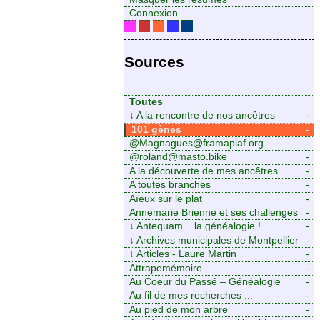
Connexion
Sources
Toutes
↓
A la rencontre de nos ancêtres
-
101 gènes
-
@Magnagues@framapiaf.org
-
@roland@masto.bike
-
A la découverte de mes ancêtres
-
A toutes branches
-
Aïeux sur le plat
-
Annemarie Brienne et ses challenges
-
de A à Z
↓
Antequam... la généalogie !
-
↓
Archives municipales de Montpellier
-
↓
Articles - Laure Martin
-
Attrapemémoire
-
Au Coeur du Passé – Généalogie
-
Familiale
Au fil de mes recherches ...
-
Au pied de mon arbre
-