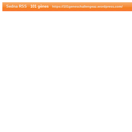
Sedna RSS
101 gènes
https://101geneschallengeaz.wordpress.com/