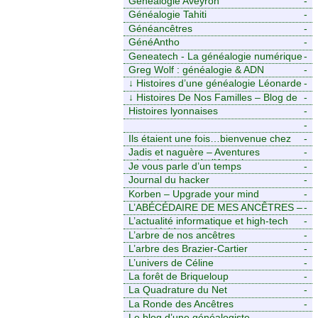
Généalogie Aveyron
-
Généalogie Tahiti
-
Généancêtres
-
GénéAntho
-
Geneatech - La généalogie numérique
-
à portée de tous
Greg Wolf : généalogie & ADN
-
↓
Histoires d’une généalogie Léonarde
-
↓
Histoires De Nos Familles – Blog de
-
généalogie
Histoires lyonnaises
-
-
https://aieuxetfinesherbes.wordpress.com
Ils étaient une fois…bienvenue chez
-
mes ancêtres. – Une histoire
Jadis et naguère – Aventures
-
tourangelle, mais pas seulement.
généalogiques de l’Atlantique aux
Je vous parle d’un temps
-
contreforts des Alpes
Journal du hacker
-
Korben – Upgrade your mind
-
L’ABÉCÉDAIRE DE MES ANCÊTRES –
-
Tout ce que j’aurais aimé savoir sur ma
L’actualité informatique et high-tech
-
famille mais n’ai jamais osé demander
pour décideurs IT.
L’arbre de nos ancêtres
-
L’arbre des Brazier-Cartier
-
L’univers de Céline
-
La forêt de Briqueloup
-
La Quadrature du Net
-
La Ronde des Ancêtres
-
Le blog d’une généalogiste
-