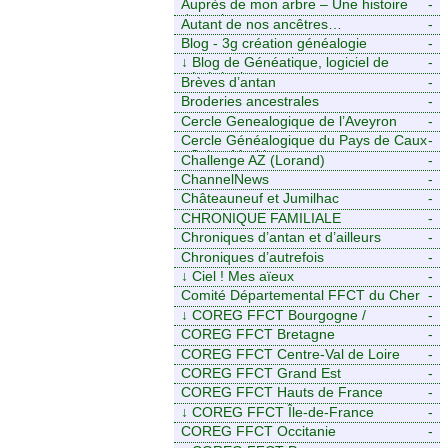
Auprès de mon arbre – Une histoire
-
de racines
Autant de nos ancêtres…
-
Blog - 3g création généalogie
-
↓
Blog de Généatique, logiciel de
-
généalogie
Brèves d’antan
-
Broderies ancestrales
-
Cercle Genealogique de l’Aveyron
-
Cercle Généalogique du Pays de Caux
-
- Seine-Maritime
Challenge AZ (Lorand)
-
ChannelNews
-
Châteauneuf et Jumilhac
-
CHRONIQUE FAMILIALE
-
Chroniques d’antan et d’ailleurs
-
Chroniques d’autrefois
-
↓
Ciel ! Mes aïeux
-
Comité Départemental FFCT du Cher
-
↓
COREG FFCT Bourgogne /
-
Franche-Comté
COREG FFCT Bretagne
-
COREG FFCT Centre-Val de Loire
-
COREG FFCT Grand Est
-
COREG FFCT Hauts de France
-
↓
COREG FFCT Île-de-France
-
COREG FFCT Occitanie
-