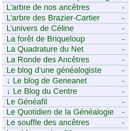
j’aurais aimé savoir sur ma
tech pour décideurs IT.
L’arbre de nos ancêtres
-
famille mais n’ai jamais osé
L’arbre des Brazier-Cartier
-
demander
L’univers de Céline
-
La forêt de Briqueloup
-
La Quadrature du Net
-
La Ronde des Ancêtres
-
Le blog d’une généalogiste
-
↓
Le blog de Geneanet
-
↓
Le Blog du Centre
-
Généalogique de Touraine -
Le Généafil
-
Le Quotidien de la Généalogie
-
Le souffle des ancêtres
-