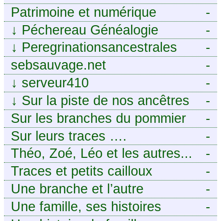
Patrimoine et numérique
-
↓
Péchereau Généalogie
-
↓
Peregrinationsancestrales
-
sebsauvage.net
-
↓
serveur410
-
↓
Sur la piste de nos ancêtres
-
en Périgord.
Sur les branches du pommier
-
Sur leurs traces ….
-
Théo, Zoé, Léo et les autres...
-
Traces et petits cailloux
-
Une branche et l’autre
-
Une famille, ses histoires
-