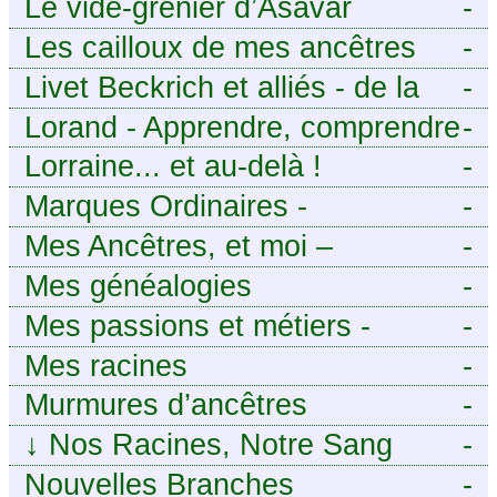
Le vide-grenier d’Asavar
-
Les cailloux de mes ancêtres
-
Livet Beckrich et alliés - de la
-
généalogie à l’écriture.
Lorand - Apprendre, comprendre
-
et transmettre pour exister.
Lorraine... et au-delà !
-
(Descartes)
Marques Ordinaires -
-
Généalogie de Moselle et
Mes Ancêtres, et moi –
-
d’ailleurs
Découvrez mes aïeux en Ille-et-
Mes généalogies
-
Vilaine et ailleurs
Mes passions et métiers -
-
Généalogie et Tir à l’Arc
Mes racines
-
Murmures d’ancêtres
-
↓
Nos Racines, Notre Sang
-
Nouvelles Branches
-