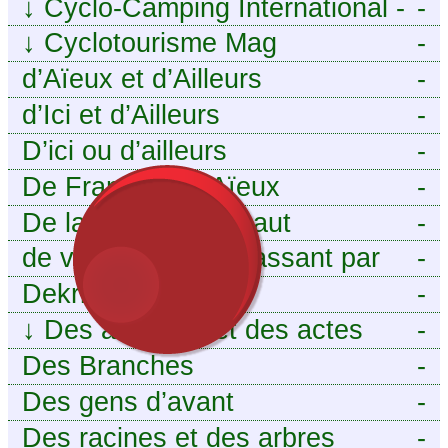
↓
Cyclo-Camping International -
-
Le voyage à vélo
↓
Cyclotourisme Mag
-
d’Aïeux et d’Ailleurs
-
d’Ici et d’Ailleurs
-
D’ici ou d’ailleurs
-
De France et d’Aïeux
-
De la Baïse à l’Escaut
-
de vous aieux en passant par
-
moi
Dekri
-
↓
Des ancêtres et des actes
-
Des Branches
-
Des gens d’avant
-
Des racines et des arbres
-