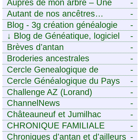
Auprès de mon arbre – Une
-
histoire de racines
Autant de nos ancêtres…
-
Blog - 3g création généalogie
-
↓
Blog de Généatique, logiciel
-
de généalogie
Brèves d’antan
-
Broderies ancestrales
-
Cercle Genealogique de
-
l’Aveyron
Cercle Généalogique du Pays
-
de Caux - Seine-Maritime
Challenge AZ (Lorand)
-
ChannelNews
-
Châteauneuf et Jumilhac
-
CHRONIQUE FAMILIALE
-
Chroniques d’antan et d’ailleurs
-