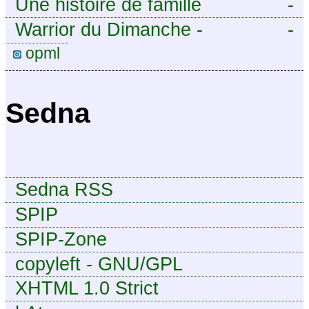
Une histoire de famille
-
Warrior du Dimanche -
-
Publication à caractère
opml
intermittent, approximatif et
dilettante.
Sedna
Sedna RSS
SPIP
SPIP-Zone
copyleft - GNU/GPL
XHTML 1.0 Strict