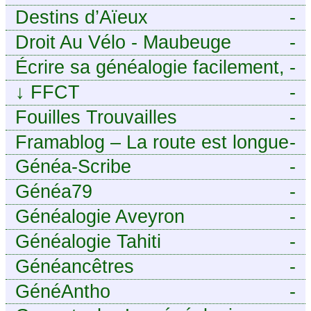
Destins d’Aïeux
-
Droit Au Vélo - Maubeuge
-
Sambre-Avesnois
Écrire sa généalogie facilement,
-
sans stress avec Généalordi
↓
FFCT
-
Fouilles Trouvailles
-
Framablog – La route est longue
-
mais la voie est libre…
Généa-Scribe
-
Généa79
-
Généalogie Aveyron
-
Généalogie Tahiti
-
Généancêtres
-
GénéAntho
-