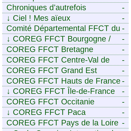
Chroniques d’autrefois
-
↓
Ciel ! Mes aïeux
-
Comité Départemental FFCT du
-
Cher
↓
COREG FFCT Bourgogne /
-
Franche-Comté
COREG FFCT Bretagne
-
COREG FFCT Centre-Val de
-
Loire
COREG FFCT Grand Est
-
COREG FFCT Hauts de France
-
↓
COREG FFCT Île-de-France
-
COREG FFCT Occitanie
-
↓
COREG FFCT Paca
-
COREG FFCT Pays de la Loire
-