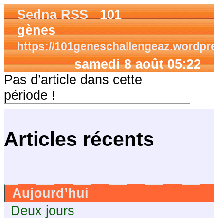
Sedna RSS
101
gènes
https://101geneschallengeaz.wordpr
samedi 8 août 05:22
Pas d’article dans cette
période !
Articles récents
Aujourd’hui
Deux jours