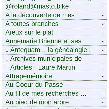
@roland@masto.bike
-
A la découverte de mes
-
ancêtres
A toutes branches
-
Aïeux sur le plat
-
Annemarie Brienne et ses
-
challenges de A à Z
↓
Antequam... la généalogie !
-
↓
Archives municipales de
-
Montpellier
↓
Articles - Laure Martin
-
Attrapemémoire
-
Au Coeur du Passé –
-
Généalogie Familiale
Au fil de mes recherches ...
-
Au pied de mon arbre
-