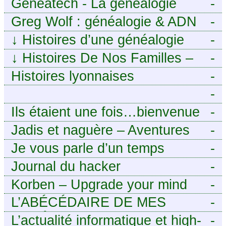
Geneatech - La généalogie
-
numérique à portée de tous
Greg Wolf : généalogie & ADN
-
↓
Histoires d’une généalogie
-
Léonarde
↓
Histoires De Nos Familles –
-
Blog de généalogie
Histoires lyonnaises
-
-
https://aieuxetfinesherbes.wordpre
Ils étaient une fois…bienvenue
-
chez mes ancêtres. – Une
Jadis et naguère – Aventures
-
histoire tourangelle, mais pas
généalogiques de l’Atlantique
Je vous parle d’un temps
-
seulement.
aux contreforts des Alpes
Journal du hacker
-
Korben – Upgrade your mind
-
L’ABÉCÉDAIRE DE MES
-
ANCÊTRES – Tout ce que
L’actualité informatique et high-
-