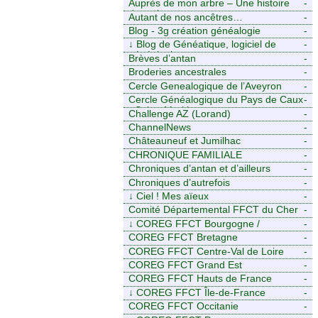
Auprès de mon arbre – Une histoire
-
de racines
Autant de nos ancêtres…
-
Blog - 3g création généalogie
-
↓
Blog de Généatique, logiciel de
-
généalogie
Brèves d’antan
-
Broderies ancestrales
-
Cercle Genealogique de l’Aveyron
-
Cercle Généalogique du Pays de Caux
-
- Seine-Maritime
Challenge AZ (Lorand)
-
ChannelNews
-
Châteauneuf et Jumilhac
-
CHRONIQUE FAMILIALE
-
Chroniques d’antan et d’ailleurs
-
Chroniques d’autrefois
-
↓
Ciel ! Mes aïeux
-
Comité Départemental FFCT du Cher
-
↓
COREG FFCT Bourgogne /
-
Franche-Comté
COREG FFCT Bretagne
-
COREG FFCT Centre-Val de Loire
-
COREG FFCT Grand Est
-
COREG FFCT Hauts de France
-
↓
COREG FFCT Île-de-France
-
COREG FFCT Occitanie
-