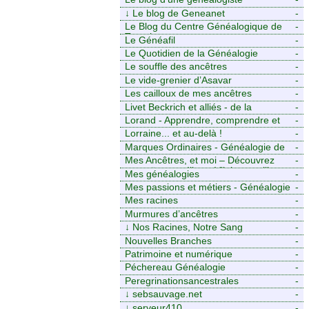
↓
Le blog de Geneanet
-
Le Blog du Centre Généalogique de
-
Touraine -
Le Généafil
-
Le Quotidien de la Généalogie
-
Le souffle des ancêtres
-
Le vide-grenier d’Asavar
-
Les cailloux de mes ancêtres
-
Livet Beckrich et alliés - de la
-
généalogie à l’écriture.
Lorand - Apprendre, comprendre et
-
transmettre pour exister. (Descartes)
Lorraine... et au-delà !
-
Marques Ordinaires - Généalogie de
-
Moselle et d’ailleurs
Mes Ancêtres, et moi – Découvrez
-
mes aïeux en Ille-et-Vilaine et ailleurs
Mes généalogies
-
Mes passions et métiers - Généalogie
-
et Tir à l’Arc
Mes racines
-
Murmures d’ancêtres
-
↓
Nos Racines, Notre Sang
-
Nouvelles Branches
-
Patrimoine et numérique
-
Péchereau Généalogie
-
Peregrinationsancestrales
-
↓
sebsauvage.net
-
↓
serveur410
-