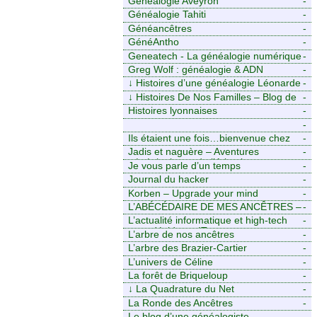
Généalogie Aveyron
-
Généalogie Tahiti
-
Généancêtres
-
GénéAntho
-
Geneatech - La généalogie numérique
-
à portée de tous
Greg Wolf : généalogie & ADN
-
↓
Histoires d’une généalogie Léonarde
-
↓
Histoires De Nos Familles – Blog de
-
généalogie
Histoires lyonnaises
-
-
https://aieuxetfinesherbes.wordpress.com
Ils étaient une fois…bienvenue chez
-
mes ancêtres. – Une histoire
Jadis et naguère – Aventures
-
tourangelle, mais pas seulement.
généalogiques de l’Atlantique aux
Je vous parle d’un temps
-
contreforts des Alpes
Journal du hacker
-
Korben – Upgrade your mind
-
L’ABÉCÉDAIRE DE MES ANCÊTRES –
-
Tout ce que j’aurais aimé savoir sur ma
L’actualité informatique et high-tech
-
famille mais n’ai jamais osé demander
pour décideurs IT.
L’arbre de nos ancêtres
-
L’arbre des Brazier-Cartier
-
L’univers de Céline
-
La forêt de Briqueloup
-
↓
La Quadrature du Net
-
La Ronde des Ancêtres
-
Le blog d’une généalogiste
-