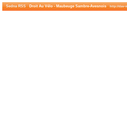
Sedna RSS
Droit Au Vélo - Maubeuge Sambre-Avesnois
http://dav