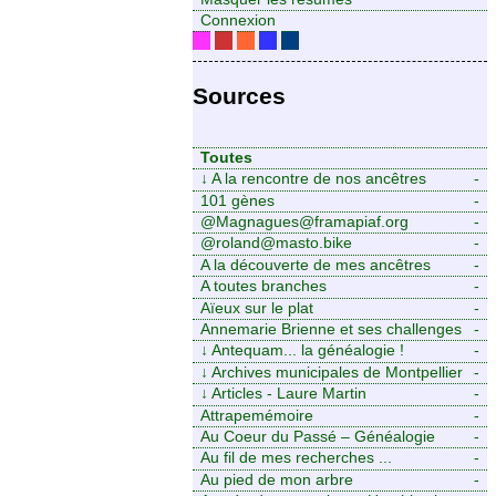
Connexion
Sources
Toutes
↓
A la rencontre de nos ancêtres
-
101 gènes
-
@Magnagues@framapiaf.org
-
@roland@masto.bike
-
A la découverte de mes ancêtres
-
A toutes branches
-
Aïeux sur le plat
-
Annemarie Brienne et ses challenges
-
de A à Z
↓
Antequam... la généalogie !
-
↓
Archives municipales de Montpellier
-
↓
Articles - Laure Martin
-
Attrapemémoire
-
Au Coeur du Passé – Généalogie
-
Familiale
Au fil de mes recherches ...
-
Au pied de mon arbre
-