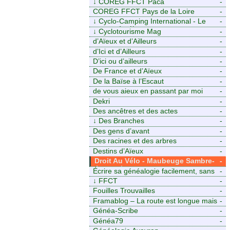
↓
COREG FFCT Paca
-
COREG FFCT Pays de la Loire
-
↓
Cyclo-Camping International - Le
-
voyage à vélo
↓
Cyclotourisme Mag
-
d’Aïeux et d’Ailleurs
-
d’Ici et d’Ailleurs
-
D’ici ou d’ailleurs
-
De France et d’Aïeux
-
De la Baïse à l’Escaut
-
de vous aieux en passant par moi
-
Dekri
-
Des ancêtres et des actes
-
↓
Des Branches
-
Des gens d’avant
-
Des racines et des arbres
-
Destins d’Aïeux
-
Droit Au Vélo - Maubeuge Sambre-
-
Avesnois
Écrire sa généalogie facilement, sans
-
stress avec Généalordi
↓
FFCT
-
Fouilles Trouvailles
-
Framablog – La route est longue mais
-
la voie est libre…
Généa-Scribe
-
Généa79
-