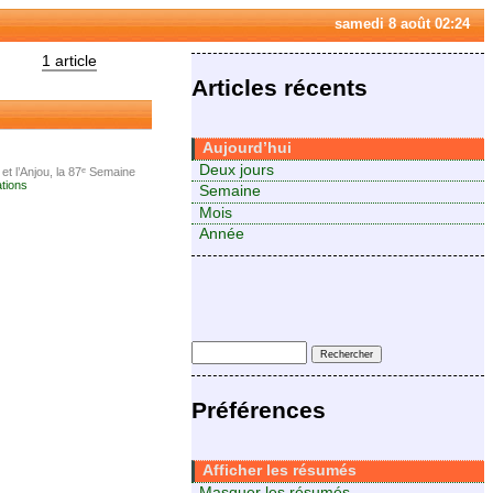
samedi 8 août 02:24
1 article
Articles récents
Aujourd’hui
Deux jours
t l’Anjou, la 87ᵉ Semaine
ations
Semaine
Mois
Année
Préférences
Afficher les résumés
Masquer les résumés