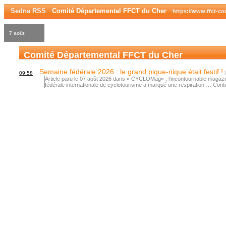
Sedna RSS
Comité Départemental FFCT du Cher
https://www.ffct-co
7 août
Comité Départemental FFCT du Cher
Semaine fédérale 2026 : le grand pique-nique était festif !
09:58
Article paru le 07 août 2026 dans « CYCLOMag« , l’incontournable magazi
fédérale internationale de cyclotourisme a marqué une respiration … Conti