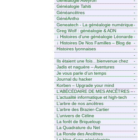
Généalogie Aveyron
-
Généalogie Tahiti
-
Généancêtres
-
GénéAntho
-
Geneatech - La généalogie numérique
-
à portée de tous
Greg Wolf : généalogie & ADN
-
↓
Histoires d’une généalogie Léonarde
-
↓
Histoires De Nos Familles – Blog de
-
généalogie
Histoires lyonnaises
-
-
https://aieuxetfinesherbes.wordpress.com
Ils étaient une fois…bienvenue chez
-
mes ancêtres. – Une histoire
Jadis et naguère – Aventures
-
tourangelle, mais pas seulement.
généalogiques de l’Atlantique aux
Je vous parle d’un temps
-
contreforts des Alpes
Journal du hacker
-
Korben – Upgrade your mind
-
L’ABÉCÉDAIRE DE MES ANCÊTRES –
-
Tout ce que j’aurais aimé savoir sur ma
L’actualité informatique et high-tech
-
famille mais n’ai jamais osé demander
pour décideurs IT.
L’arbre de nos ancêtres
-
L’arbre des Brazier-Cartier
-
L’univers de Céline
-
La forêt de Briqueloup
-
La Quadrature du Net
-
La Ronde des Ancêtres
-
Le blog d’une généalogiste
-