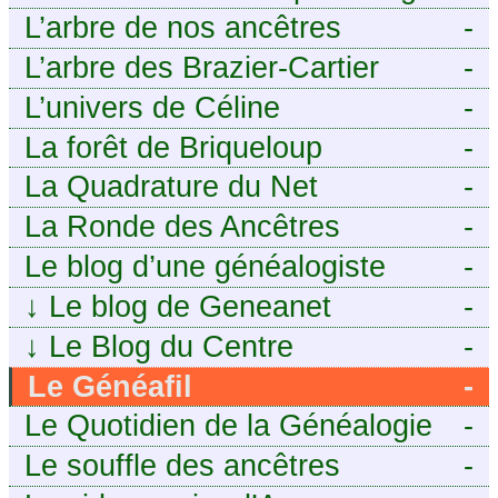
j’aurais aimé savoir sur ma
tech pour décideurs IT.
L’arbre de nos ancêtres
-
famille mais n’ai jamais osé
L’arbre des Brazier-Cartier
-
demander
L’univers de Céline
-
La forêt de Briqueloup
-
La Quadrature du Net
-
La Ronde des Ancêtres
-
Le blog d’une généalogiste
-
↓
Le blog de Geneanet
-
↓
Le Blog du Centre
-
Généalogique de Touraine -
Le Généafil
-
Le Quotidien de la Généalogie
-
Le souffle des ancêtres
-