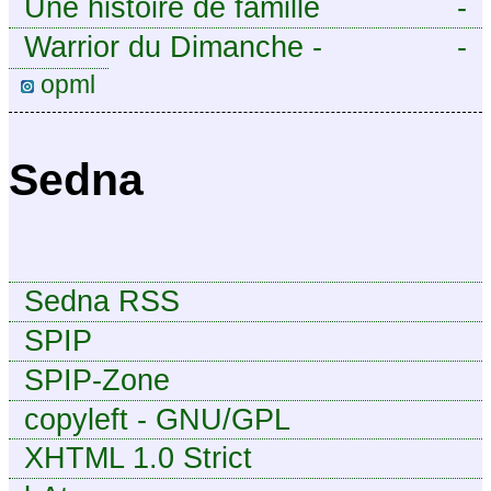
Une histoire de famille
-
Warrior du Dimanche -
-
Publication à caractère
opml
intermittent, approximatif et
dilettante.
Sedna
Sedna RSS
SPIP
SPIP-Zone
copyleft - GNU/GPL
XHTML 1.0 Strict