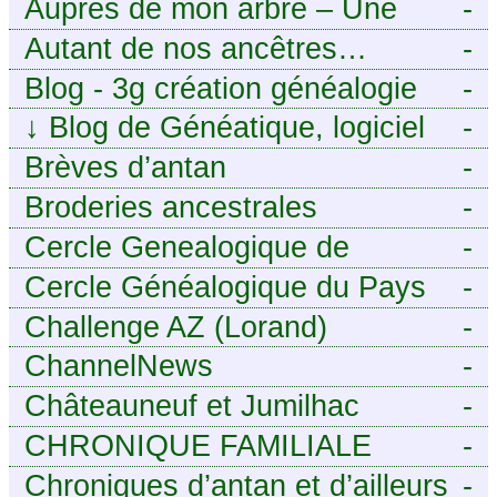
Auprès de mon arbre – Une
-
histoire de racines
Autant de nos ancêtres…
-
Blog - 3g création généalogie
-
↓
Blog de Généatique, logiciel
-
de généalogie
Brèves d’antan
-
Broderies ancestrales
-
Cercle Genealogique de
-
l’Aveyron
Cercle Généalogique du Pays
-
de Caux - Seine-Maritime
Challenge AZ (Lorand)
-
ChannelNews
-
Châteauneuf et Jumilhac
-
CHRONIQUE FAMILIALE
-
Chroniques d’antan et d’ailleurs
-