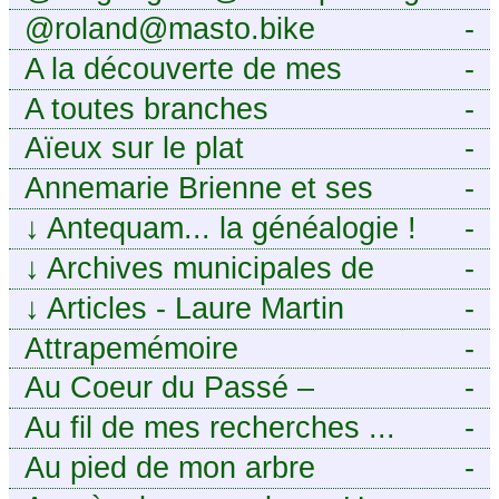
@roland@masto.bike
-
A la découverte de mes
-
ancêtres
A toutes branches
-
Aïeux sur le plat
-
Annemarie Brienne et ses
-
challenges de A à Z
↓
Antequam... la généalogie !
-
↓
Archives municipales de
-
Montpellier
↓
Articles - Laure Martin
-
Attrapemémoire
-
Au Coeur du Passé –
-
Généalogie Familiale
Au fil de mes recherches ...
-
Au pied de mon arbre
-