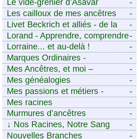
Le vide-grenier d’Asavar
-
Les cailloux de mes ancêtres
-
Livet Beckrich et alliés - de la
-
généalogie à l’écriture.
Lorand - Apprendre, comprendre
-
et transmettre pour exister.
Lorraine... et au-delà !
-
(Descartes)
Marques Ordinaires -
-
Généalogie de Moselle et
Mes Ancêtres, et moi –
-
d’ailleurs
Découvrez mes aïeux en Ille-et-
Mes généalogies
-
Vilaine et ailleurs
Mes passions et métiers -
-
Généalogie et Tir à l’Arc
Mes racines
-
Murmures d’ancêtres
-
↓
Nos Racines, Notre Sang
-
Nouvelles Branches
-