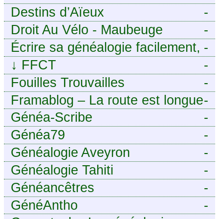
Destins d’Aïeux
-
Droit Au Vélo - Maubeuge
-
Sambre-Avesnois
Écrire sa généalogie facilement,
-
sans stress avec Généalordi
↓
FFCT
-
Fouilles Trouvailles
-
Framablog – La route est longue
-
mais la voie est libre…
Généa-Scribe
-
Généa79
-
Généalogie Aveyron
-
Généalogie Tahiti
-
Généancêtres
-
GénéAntho
-