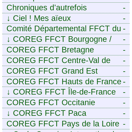
Chroniques d’autrefois
-
↓
Ciel ! Mes aïeux
-
Comité Départemental FFCT du
-
Cher
↓
COREG FFCT Bourgogne /
-
Franche-Comté
COREG FFCT Bretagne
-
COREG FFCT Centre-Val de
-
Loire
COREG FFCT Grand Est
-
COREG FFCT Hauts de France
-
↓
COREG FFCT Île-de-France
-
COREG FFCT Occitanie
-
↓
COREG FFCT Paca
-
COREG FFCT Pays de la Loire
-