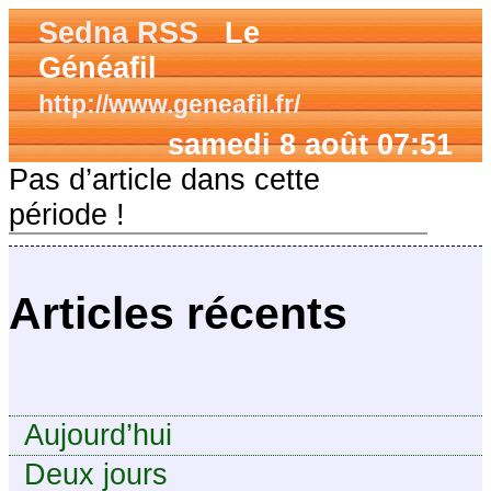
Sedna RSS
Le
Généafil
http://www.geneafil.fr/
samedi 8 août 07:51
Pas d’article dans cette
période !
Articles récents
Aujourd’hui
Deux jours