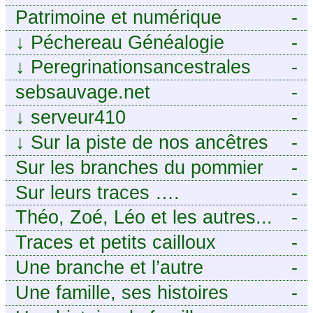
Patrimoine et numérique
-
↓
Péchereau Généalogie
-
↓
Peregrinationsancestrales
-
sebsauvage.net
-
↓
serveur410
-
↓
Sur la piste de nos ancêtres
-
en Périgord.
Sur les branches du pommier
-
Sur leurs traces ….
-
Théo, Zoé, Léo et les autres...
-
Traces et petits cailloux
-
Une branche et l’autre
-
Une famille, ses histoires
-