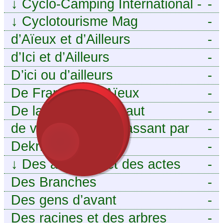
↓
Cyclo-Camping International -
-
Le voyage à vélo
↓
Cyclotourisme Mag
-
d’Aïeux et d’Ailleurs
-
d’Ici et d’Ailleurs
-
D’ici ou d’ailleurs
-
De France et d’Aïeux
-
De la Baïse à l’Escaut
-
de vous aieux en passant par
-
moi
Dekri
-
↓
Des ancêtres et des actes
-
Des Branches
-
Des gens d’avant
-
Des racines et des arbres
-