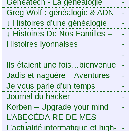
Geneatech - La généalogie
-
numérique à portée de tous
Greg Wolf : généalogie & ADN
-
↓
Histoires d’une généalogie
-
Léonarde
↓
Histoires De Nos Familles –
-
Blog de généalogie
Histoires lyonnaises
-
-
https://aieuxetfinesherbes.wordpre
Ils étaient une fois…bienvenue
-
chez mes ancêtres. – Une
Jadis et naguère – Aventures
-
histoire tourangelle, mais pas
généalogiques de l’Atlantique
Je vous parle d’un temps
-
seulement.
aux contreforts des Alpes
Journal du hacker
-
Korben – Upgrade your mind
-
L’ABÉCÉDAIRE DE MES
-
ANCÊTRES – Tout ce que
L’actualité informatique et high-
-