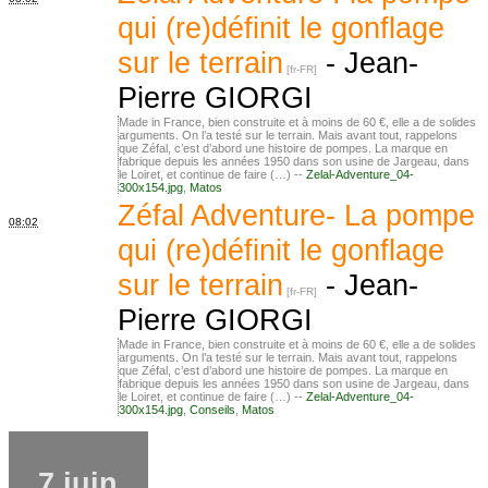
qui (re)définit le gonflage
sur le terrain
-
Jean-
Pierre GIORGI
Made in France, bien construite et à moins de 60 €, elle a de solides
arguments. On l’a testé sur le terrain. Mais avant tout, rappelons
que Zéfal, c’est d’abord une histoire de pompes. La marque en
fabrique depuis les années 1950 dans son usine de Jargeau, dans
le Loiret, et continue de faire (…) --
Zelal-Adventure_04-
300x154.jpg
,
Matos
Zéfal Adventure- La pompe
08:02
qui (re)définit le gonflage
sur le terrain
-
Jean-
Pierre GIORGI
Made in France, bien construite et à moins de 60 €, elle a de solides
arguments. On l’a testé sur le terrain. Mais avant tout, rappelons
que Zéfal, c’est d’abord une histoire de pompes. La marque en
fabrique depuis les années 1950 dans son usine de Jargeau, dans
le Loiret, et continue de faire (…) --
Zelal-Adventure_04-
300x154.jpg
,
Conseils
,
Matos
7 juin