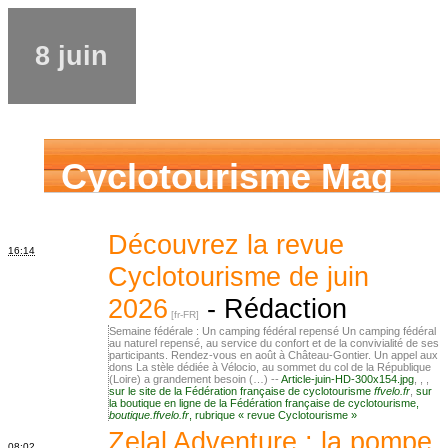
8 juin
Cyclotourisme Mag
Découvrez la revue
16:14
Cyclotourisme de juin
2026
-
Rédaction
Semaine fédérale : Un camping fédéral repensé Un camping fédéral
au naturel repensé, au service du confort et de la convivialité de ses
participants. Rendez-vous en août à Château-Gontier. Un appel aux
dons La stèle dédiée à Vélocio, au sommet du col de la République
(Loire) a grandement besoin (…) --
Article-juin-HD-300x154.jpg
,
,
,
sur le site de la Fédération française de cyclotourisme
ffvelo.fr
,
sur
la boutique en ligne de la Fédération française de cyclotourisme,
boutique.ffvelo.fr
, rubrique « revue Cyclotourisme »
Zelal Adventure : la pompe
08:02