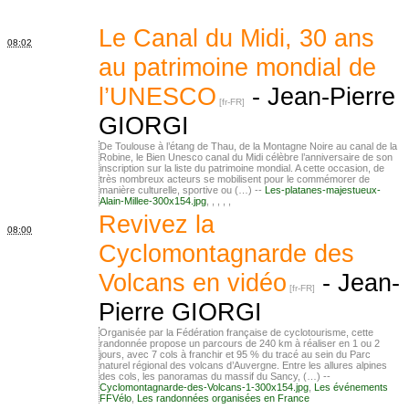
Le Canal du Midi, 30 ans
08:02
au patrimoine mondial de
l’UNESCO
-
Jean-Pierre
GIORGI
De Toulouse à l’étang de Thau, de la Montagne Noire au canal de la
Robine, le Bien Unesco canal du Midi célèbre l’anniversaire de son
inscription sur la liste du patrimoine mondial. A cette occasion, de
très nombreux acteurs se mobilisent pour le commémorer de
manière culturelle, sportive ou (…) --
Les-platanes-majestueux-
Alain-Millee-300x154.jpg
,
,
,
,
,
Revivez la
08:00
Cyclomontagnarde des
Volcans en vidéo
-
Jean-
Pierre GIORGI
Organisée par la Fédération française de cyclotourisme, cette
randonnée propose un parcours de 240 km à réaliser en 1 ou 2
jours, avec 7 cols à franchir et 95 % du tracé au sein du Parc
naturel régional des volcans d’Auvergne. Entre les allures alpines
des cols, les panoramas du massif du Sancy, (…) --
Cyclomontagnarde-des-Volcans-1-300x154.jpg
,
Les événements
FFVélo
,
Les randonnées organisées en France