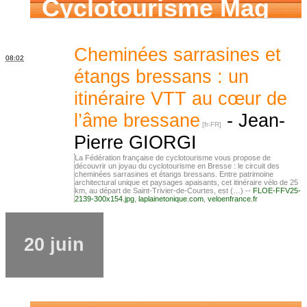
Cyclotourisme Mag
Cheminées sarrasines et
08:02
étangs bressans : un
itinéraire VTT au cœur de
l’âme bressane
-
Jean-
Pierre GIORGI
La Fédération française de cyclotourisme vous propose de
découvrir un joyau du cyclotourisme en Bresse : le circuit des
cheminées sarrasines et étangs bressans. Entre patrimoine
architectural unique et paysages apaisants, cet itinéraire vélo de 25
km, au départ de Saint-Trivier-de-Courtes, est (…) --
FLOE-FFV25-
2139-300x154.jpg
,
laplainetonique.com
,
veloenfrance.fr
20 juin