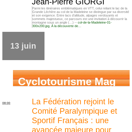
Jean-Pierre GIORGI
Parmi les itinéraires emblématiques en VTT, celui reliant le lac de la
Grande Léchère au col de la Madeleine se distingue par sa diversité
et son exigence. Entre lacs d’altitude, alpages verdoyants et
sommets majestueux, ce parcours est une invitation à découvrir la
montagne sous un angle (…) --
col-de-la-Madeleine-01-
300x200.jpg
,
À la découverte de…
13 juin
Cyclotourisme Mag
La Fédération rejoint le
08:00
Comité Paralympique et
Sportif Français : une
avancée majeure pour