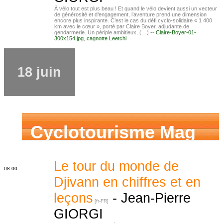
À vélo tout est plus beau ! Et quand le vélo devient aussi un vecteur
de générosité et d’engagement, l’aventure prend une dimension
encore plus inspirante. C’est le cas du défi cyclo-solidaire « 1 400
km avec le cœur », porté par Claire Boyer, adjudante de
gendarmerie. Un périple ambitieux, (…) --
Claire-Boyer-01-
300x154.jpg
,
cagnotte Leetchi
18 juin
Cyclotourisme Mag
Le tour du monde de
08:00
Djivann en chiffres et en
leçons
-
Jean-Pierre
GIORGI