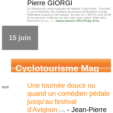
Pierre GIORGI
La Vélodyssée, partie française de l’Atlantic Coast Route – EuroVelo
1, est un itinéraire vélo mythique qui traverse la Bretagne et longe
l’Atlantique jusqu’à la Côte basque. Sur plus de 1 300 km, près de 80
% du parcours s’effectue sur des voies sans voiture. Mais entre
Marennes et La (…) --
bateau-passeur-300x154.jpg
,
Actus
15 juin
Cyclotourisme Mag
Une tournée douce ou
08:00
quand un comédien pédale
jusqu’au festival
d’Avignon
-
Jean-Pierre