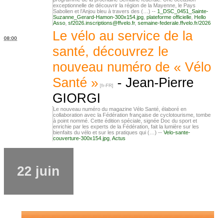
exceptionnelle de découvrir la région de la Mayenne, le Pays
Sabolien et l’Anjou bleu à travers des (…) --
1_DSC_0451_Sainte-
Suzanne_Gerard-Hamon-300x154.jpg
,
plateforme officielle
,
Hello
Asso
,
sf2026.inscriptions@ffvelo.fr
,
semaine-federale.ffvelo.fr/2026
Le vélo au service de la
08:00
santé, découvrez le
nouveau numéro de « Vélo
Santé »
-
Jean-Pierre
GIORGI
Le nouveau numéro du magazine Vélo Santé, élaboré en
collaboration avec la Fédération française de cyclotourisme, tombe
à point nommé. Cette édition spéciale, signée Doc du sport et
enrichie par les experts de la Fédération, fait la lumière sur les
bienfaits du vélo et sur les pratiques qui (…) --
Velo-sante-
couverture-300x154.jpg
,
Actus
22 juin