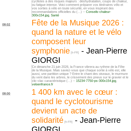
cyclistes à des risques majeurs : déshydratation, coups de chaleur,
ou fatigue intense. Voici comment préparer vos itinéraires vélo et
vos sorties à vélo en toute sécurité, en vous inspirant des
recommandations officielles du (…) --
Conseils-chaleur-
300x154.jpg
,
Santé
Fête de la Musique 2026 :
08:02
quand la nature et le vélo
composent leur
symphonie
-
Jean-Pierre
GIORGI
Ce dimanche 21 juin 2026, la France vibrera au rythme de la Fête
de la Musique. Mais saviez-vous que chaque sortie à vélo est, elle
aussi, une partition unique ? Entre le chant des oiseaux, le murmure
du vent dans les arbres, le crissement des pneus sur le gravier et le
clic-clac caractéristique (…) --
15234-7750-ps-300x154.jpg
,
veloenfrance.fr
1 400 km avec le cœur :
08:00
quand le cyclotourisme
devient un acte de
solidarité
-
Jean-Pierre
GIORGI