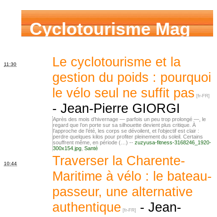
Cyclotourisme Mag
Le cyclotourisme et la
11:30
gestion du poids : pourquoi
le vélo seul ne suffit pas
-
Jean-Pierre GIORGI
Après des mois d’hivernage — parfois un peu trop prolongé —, le
regard que l’on porte sur sa silhouette devient plus critique. À
l’approche de l’été, les corps se dévoilent, et l’objectif est clair :
perdre quelques kilos pour profiter pleinement du soleil. Certains
souffrent même, en période (…) --
zuzyusa-fitness-3168246_1920-
300x154.jpg
,
Santé
Traverser la Charente-
10:44
Maritime à vélo : le bateau-
passeur, une alternative
authentique
-
Jean-