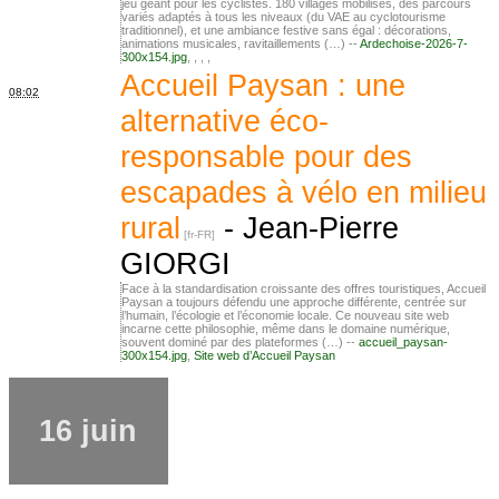
jeu géant pour les cyclistes. 180 villages mobilisés, des parcours
variés adaptés à tous les niveaux (du VAE au cyclotourisme
traditionnel), et une ambiance festive sans égal : décorations,
animations musicales, ravitaillements (…) --
Ardechoise-2026-7-
300x154.jpg
,
,
,
,
Accueil Paysan : une
08:02
alternative éco-
responsable pour des
escapades à vélo en milieu
rural
-
Jean-Pierre
GIORGI
Face à la standardisation croissante des offres touristiques, Accueil
Paysan a toujours défendu une approche différente, centrée sur
l’humain, l’écologie et l’économie locale. Ce nouveau site web
incarne cette philosophie, même dans le domaine numérique,
souvent dominé par des plateformes (…) --
accueil_paysan-
300x154.jpg
,
Site web d’Accueil Paysan
16 juin