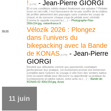
!
-
Jean-Pierre GIORGI
Et si ces conditions météo étaient finalement une aubaine ? Pédaler
sous un ciel voilé, c’est l’assurance de ne pas souffrir de la chaleur,
de profiter pleinement des paysages sans craindre les coups de
chaud, et de savourer chaque coup de pédale avec sérénité.
Comme le rappelle souvent la (…) --
Photographe-Floe-
300x154.jpg
,
veloenfrance.fr
Vélozik 2026 : Plongez
08:00
dans l’univers du
bikepacking avec la Bande
de KONAS
-
Jean-Pierre
GIORGI
Destiné aux débutants comme aux passionnés souhaitant
perfectionner leur pratique, cet événement promet une immersion
complète dans l’univers du voyage à vélo hors des sentiers battus.
Une occasion idéale pour découvrir ou approfondir sa pratique du
cyclotourisme en pleine nature, entre amis ou (…) --
Bande-de-
KONAS-02-300x154.jpg
,
Actus
11 juin