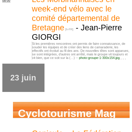
08:00
week-end vélo avec le
comité départemental de
Bretagne
-
Jean-Pierre
GIORGI
Si les premières rencontres ont permis de faire connaissance, de
souder les équipes et de créer des liens de camaraderie, les
effectifs ont évolué au fil des ans. De nouvelles têtes sont apparues,
se sont intégrées, d’autres ont arrêté, mais le groupe vit toujours et
vit bien, que ce soit sur la (…) --
photo-groupe-1-300x154.jpg
,
,
,
,
23 juin
Cyclotourisme Mag