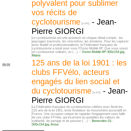
polyvalent pour sublimer
vos récits de
cyclotourisme
-
Jean-
Pierre GIORGI
Le cyclotourisme est une aventure où chaque détail compte : les
paysages traversés, les rencontres, les émotions. Pour les capturer
avec fluidité et professionnalisme, la Fédération française de
cyclotourisme a testé pour vous l’Osmo Mobile 8P. Que vous soyez
un cyclotouriste solitaire, un (…) --
Osmo-Mobile-8P-300x154.jpg
,
Matos
125 ans de la loi 1901 : les
08:00
clubs FFVélo, acteurs
engagés du lien social et
du cyclotourisme
-
Jean-
Pierre GIORGI
La Fédération française de cyclotourisme célèbre avec fierté les
125 ans de la loi 1901, texte fondateur du mouvement associatif en
France. Une occasion unique de rappeler l’engagement sans faille
de ses clubs FFVélo, qui incarnent au quotidien les valeurs de
solidarité, de partage et de passion (…) --
Benevoles-01-
300x154.jpg
,
Actus