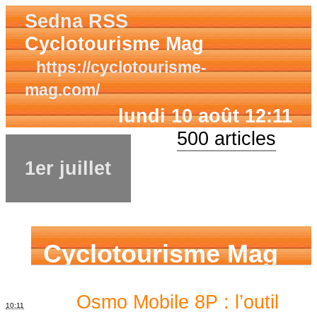
Sedna RSS
Cyclotourisme Mag
https://cyclotourisme-
mag.com/
lundi 10 août 12:11
500 articles
1er juillet
Cyclotourisme Mag
Osmo Mobile 8P : l’outil
10:11