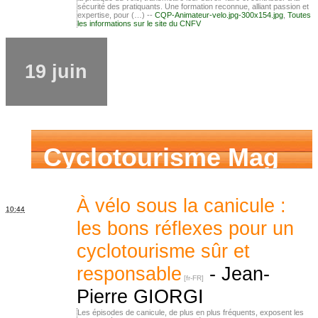
sécurité des pratiquants. Une formation reconnue, alliant passion et
expertise, pour (…) --
CQP-Animateur-velo.jpg-300x154.jpg
,
Toutes
les informations sur le site du CNFV
19 juin
Cyclotourisme Mag
À vélo sous la canicule :
10:44
les bons réflexes pour un
cyclotourisme sûr et
responsable
-
Jean-
Pierre GIORGI
Les épisodes de canicule, de plus en plus fréquents, exposent les