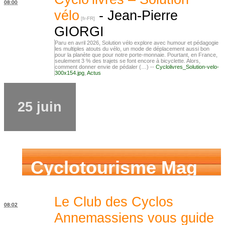
08:00
vélo
-
Jean-Pierre
GIORGI
Paru en avril 2026, Solution vélo explore avec humour et pédagogie
les multiples atouts du vélo, un mode de déplacement aussi bon
pour la planète que pour notre porte-monnaie. Pourtant, en France,
seulement 3 % des trajets se font encore à bicyclette. Alors,
comment donner envie de pédaler (…) --
Cyclolivres_Solution-velo-
300x154.jpg
,
Actus
25 juin
Cyclotourisme Mag
Le Club des Cyclos
08:02
Annemassiens vous guide