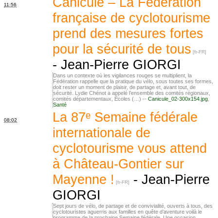
Canicule – La Fédération
11:56
française de cyclotourisme
prend des mesures fortes
pour la sécurité de tous
-
Jean-Pierre GIORGI
Dans un contexte où les vigilances rouges se multiplient, la
Fédération rappelle que la pratique du vélo, sous toutes ses formes,
doit rester un moment de plaisir, de partage et, avant tout, de
sécurité. Lydie Chénot a appelé l’ensemble des comités régionaux,
comités départementaux, Écoles (…) --
Canicule_02-300x154.jpg
,
Santé
La 87ᵉ Semaine fédérale
08:02
internationale de
cyclotourisme vous attend
à Château-Gontier sur
Mayenne !
-
Jean-Pierre
GIORGI
Sept jours de vélo, de partage et de convivialité, ouverts à tous, des
cyclotouristes aguerris aux familles en quête d’aventure voilà le
programme de la prochaine Semaine fédérale. Une occasion