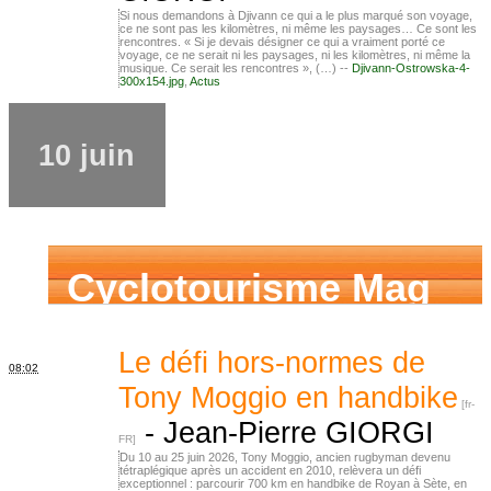
Si nous demandons à Djivann ce qui a le plus marqué son voyage,
ce ne sont pas les kilomètres, ni même les paysages… Ce sont les
rencontres. « Si je devais désigner ce qui a vraiment porté ce
voyage, ce ne serait ni les paysages, ni les kilomètres, ni même la
musique. Ce serait les rencontres », (…) --
Djivann-Ostrowska-4-
300x154.jpg
,
Actus
10 juin
Cyclotourisme Mag
Le défi hors-normes de
08:02
Tony Moggio en handbike
-
Jean-Pierre GIORGI
Du 10 au 25 juin 2026, Tony Moggio, ancien rugbyman devenu
tétraplégique après un accident en 2010, relèvera un défi
exceptionnel : parcourir 700 km en handbike de Royan à Sète, en