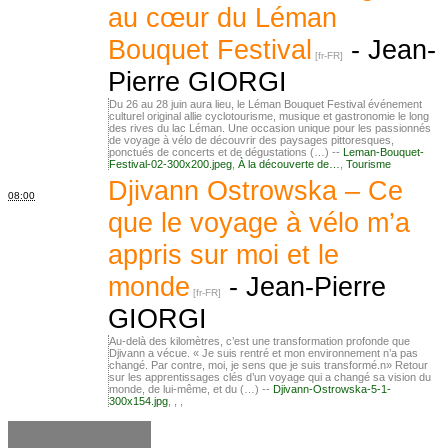
au cœur du Léman
Bouquet Festival
-
Jean-
Pierre GIORGI
Du 26 au 28 juin aura lieu, le Léman Bouquet Festival événement
culturel original allie cyclotourisme, musique et gastronomie le long
des rives du lac Léman. Une occasion unique pour les passionnés
de voyage à vélo de découvrir des paysages pittoresques,
ponctués de concerts et de dégustations (…) --
Leman-Bouquet-
Festival-02-300x200.jpeg
,
À la découverte de…
,
Tourisme
Djivann Ostrowska – Ce
08:00
que le voyage à vélo m’a
appris sur moi et le
monde
-
Jean-Pierre
GIORGI
Au-delà des kilomètres, c’est une transformation profonde que
Djivann a vécue. « Je suis rentré et mon environnement n’a pas
changé. Par contre, moi, je sens que je suis transformé.n» Retour
sur les apprentissages clés d’un voyage qui a changé sa vision du
monde, de lui-même, et du (…) --
Djivann-Ostrowska-5-1-
300x154.jpg
,
,
,