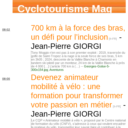
Cyclotourisme Mag
700 km à la force des bras,
08:02
un défi pour l’inclusion
-
Jean-Pierre GIORGI
Tony Moggio n’en est pas à son premier exploit : 2019, traversée du
golfe de Saint-Tropez à la nage à la seule force de ses bras, 5 km
en 3h05 ; 2024, descente de la Vallée Blanche à Chamonix en
tandem ski piloté par un moniteur, 24 km de la Vallée Blanche à près
de 4 000 […] L’article 700 km à (…) --
Georges-Golse-5-
300x154.jpg
,
Aventures
Devenez animateur
08:00
mobilité à vélo : une
formation pour transformer
votre passion en métier
-
Jean-Pierre GIORGI
Le CQP « Animateur mobilité à vélo », proposé par le Centre national
de formation du vélo (CNFV), s’adresse à ceux qui veulent encadrer
la pratique du vélo, transmettre leur savoir-faire et contribuer à la