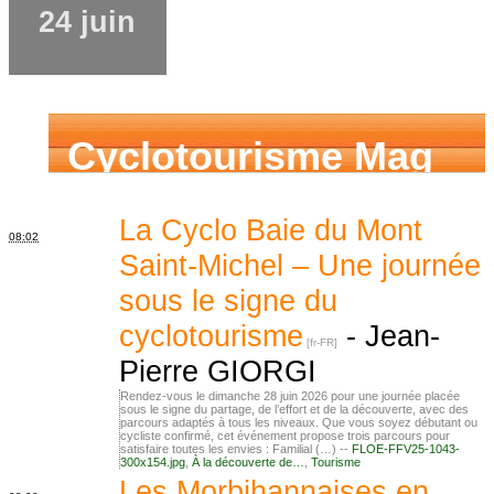
24 juin
Cyclotourisme Mag
La Cyclo Baie du Mont
08:02
Saint-Michel – Une journée
sous le signe du
cyclotourisme
-
Jean-
Pierre GIORGI
Rendez-vous le dimanche 28 juin 2026 pour une journée placée
sous le signe du partage, de l’effort et de la découverte, avec des
parcours adaptés à tous les niveaux. Que vous soyez débutant ou
cycliste confirmé, cet événement propose trois parcours pour
satisfaire toutes les envies : Familial (…) --
FLOE-FFV25-1043-
300x154.jpg
,
À la découverte de…
,
Tourisme
Les Morbihannaises en