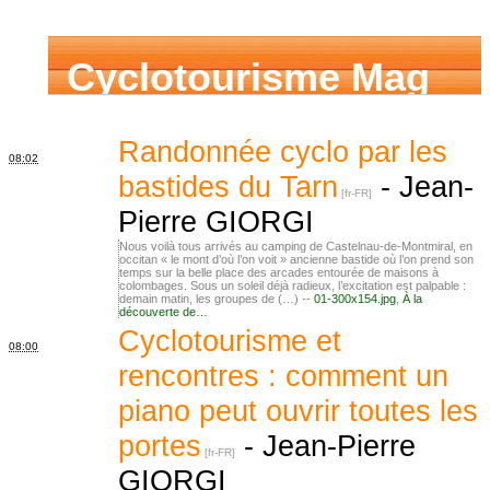
Cyclotourisme Mag
Randonnée cyclo par les
08:02
bastides du Tarn
-
Jean-
Pierre GIORGI
Nous voilà tous arrivés au camping de Castelnau-de-Montmiral, en
occitan « le mont d’où l’on voit » ancienne bastide où l’on prend son
temps sur la belle place des arcades entourée de maisons à
colombages. Sous un soleil déjà radieux, l’excitation est palpable :
demain matin, les groupes de (…) --
01-300x154.jpg
,
À la
découverte de…
Cyclotourisme et
08:00
rencontres : comment un
piano peut ouvrir toutes les
portes
-
Jean-Pierre
GIORGI