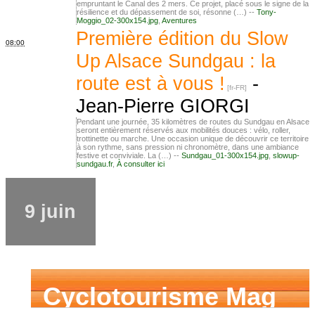
empruntant le Canal des 2 mers. Ce projet, placé sous le signe de la
résilience et du dépassement de soi, résonne (…) --
Tony-
Moggio_02-300x154.jpg
,
Aventures
Première édition du Slow
08:00
Up Alsace Sundgau : la
route est à vous !
-
Jean-Pierre GIORGI
Pendant une journée, 35 kilomètres de routes du Sundgau en Alsace
seront entièrement réservés aux mobilités douces : vélo, roller,
trottinette ou marche. Une occasion unique de découvrir ce territoire
à son rythme, sans pression ni chronomètre, dans une ambiance
festive et conviviale. La (…) --
Sundgau_01-300x154.jpg
,
slowup-
sundgau.fr
,
À consulter ici
9 juin
Cyclotourisme Mag