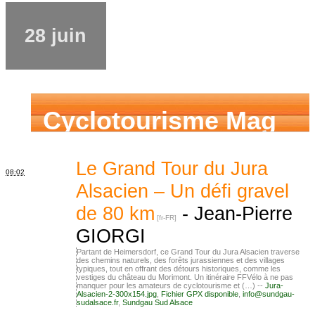
28 juin
Cyclotourisme Mag
Le Grand Tour du Jura
08:02
Alsacien – Un défi gravel
de 80 km
-
Jean-Pierre
GIORGI
Partant de Heimersdorf, ce Grand Tour du Jura Alsacien traverse
des chemins naturels, des forêts jurassiennes et des villages
typiques, tout en offrant des détours historiques, comme les
vestiges du château du Morimont. Un itinéraire FFVélo à ne pas
manquer pour les amateurs de cyclotourisme et (…) --
Jura-
Alsacien-2-300x154.jpg
,
Fichier GPX disponible
,
info@sundgau-
sudalsace.fr
,
Sundgau Sud Alsace